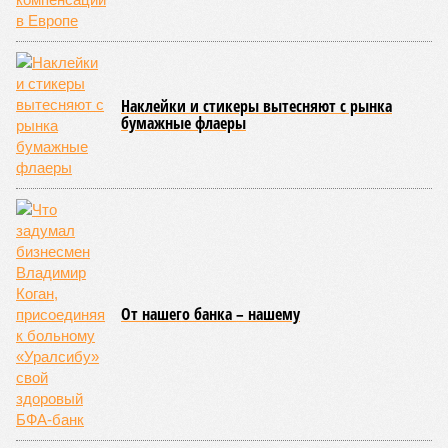
ЖК «Светлый мир «Станция Л»: та же группа компаний-
банкрот Seven Suns Development, та же
анонсированная
схема достройки через Capital Group осенью 2024 года, но
за прошедшие два года результатов, по словам дольщиков,
практически не видно. По
информации
из профильных
порталов, первую очередь ЖК строители обещают сдать к
декабрю 2026 г., вторую – к марту 2028-го. Но никто при
этом из кураторов стройки не задается вопросом: как эти
сроки должны материализоваться? На строительной
площадке, по свидетельствам дольщиков, регулярно
бывающих у забора, какая-либо техника отсутствует. Ни
бетононасосов, ни работающих кранов, ни признаков
мобилизации подрядчиков. При том, что до «декабря 2026»
осталось менее полугода.
Если в «Сказочном лесу» техзаказчик публично
отчитывался о поэтапной готовности – 90%, затем 97%, с
конкретными инженерными работами (усиление
монолитных конструкций, устранение проектных ошибок) –
то по «Станции Л» подобной публичной отчётности
дольщики не видят. Ни Capital Group, ни кураторы
строительства не подтверждают ни соблюдения графика