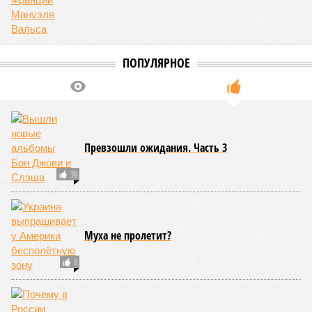
переносами ожиданий. И пока на профильных порталах
продолжают указывать даты сдачи, главным индикатором
остается сама стройка. Если на ней по-прежнему не видно
признаков масштабных работ, то неизбежно возникает
вопрос: не превращаются ли сроки ввода в декларацию,
которая все больше расходится с реальным положением
дел? Именно на этот вопрос сегодня больше всего ждут
ответа дольщики ЖК «Станция Л».
Николай Ольхин
Опубликовано:
07.08.2026 11:09
Отредактировано:
07.08.2026 11:09
Украинскому
Попытки Запада
кандидату в
рассорить Москву и
конгресс США
Астану назвали
запретили
бесперспективными
приходить на пляж
после драки
КОММЕНТАРИИ
0