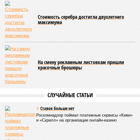
строительства, ни объёма фактически выполненных работ.
Напрашивается закономерный вопрос: если
декларируемая «Capital Group модель (достраивать
проблемные объекты SSD») сработала на
Лосиноостровской, почему она не масштабируется на
Люблино? И означает ли отсутствие техники на площадке,
что в реальности подрядчик по «Станции Л» ещё даже не
определён?
Митинги
и палаточные лагеря у объекта в
2025–2026 годах, похоже, не изменили ситуацию.
«В
последние месяцы в личном общении нам перестали
называть даже ориентировочные сроки»
, – рассказывают
расстроенные дольщики.
Казалось бы, формально ответственность по
достраиванию объекта распределена. Seven Suns
Development – банкрот, часть его структур признана
несостоятельной ещё в 2024 году, бенефициар компании
находится под следствием по ст. 200.3 УК РФ. Достройку
проблемных объектов группы – «Станции Л», «Сказочного
леса» и «В стремлении к свету», согласно информации на