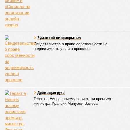
сайтах Capital Group, осенью 2024 г. взяла на себя. Два из
трёх объектов уже сданы или близки к сдаче. Третий –
«Станция Л», крупнейший по числу пострадавших
дольщиков (3908 квартир в пяти корпусах) – по факту
остаётся стройплощадкой без стройки. Возникает вопрос:
распространяется ли договорённость 2024 года на
«Станцию Л» в полном объёме или приоритет отдан
объектам мешей сложности и меньшего масштаба?
Источник: https://avaho.ru/novostroyka/moskva/uvao/lyublino/svetlyy-mir-
stantsiya-l/9303640/?ysclid=msemqdok6w326352116
Если да, то на каком основании декларируются конкретные
даты сдачи жилого комплекса (декабрь 2026 – март 2028),
если фаза активных строительных работ, если судить по
отсутствию техники на площадке, ещё не началась? При
этом на бумаге даты ввода ЖК в строй продолжают
фигурировать
в объявлениях о продаже квартир на
профильных порталах.
Для почти четырёх тысяч будущих собственников квартир
время давно измеряется не календарём, а очередными