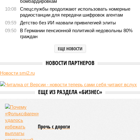
В нескольких станциях от уже сданного «Сказочного
леса» пайщики ЖК «Станция Л» продолжают ждать от
компании Capital Group начала реальной достройки
В нескольких станциях от уже сданного «Сказочного леса» пайщики ЖК
«Станция Л» продолжают ждать от компании Capital Group начала
реальной достройки (изображение сгенерировано ИИ)
Пока в Ярославском районе СВАО дольщики «Сказочного леса»
уже получают ключи – в мае 2026 года были получены
заключение о соответствии проектной документации и
разрешение на ввод жилищного комплекса в эксплуатацию –
совсем недалеко, в паре станций метро южнее, на Люблинской
улице, картина, можно сказать, прямо противоположная.
Сюжет:
Недвижимость