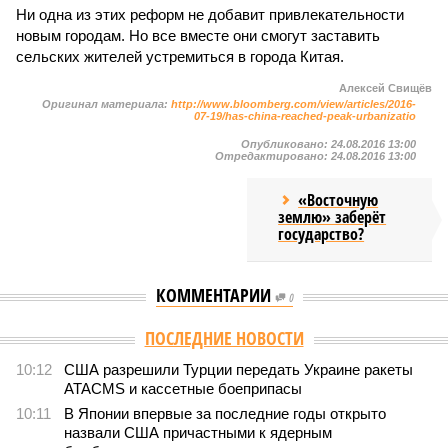
Ни одна из этих реформ не добавит привлекательности
новым городам. Но все вместе они смогут заставить
сельских жителей устремиться в города Китая.
Алексей Свищёв
Оригинал материала:
http://www.bloomberg.com/view/articles/2016-
07-19/has-china-reached-peak-urbanizatio
Опубликовано:
24.08.2016 13:00
Отредактировано:
24.08.2016 13:00
«Восточную
землю» заберёт
государство?
КОММЕНТАРИИ
0
Версия
//
Конфликт
//
В нескольких станциях от уже сданного
«Сказочного леса» пайщики ЖК «Станция Л» продолжают ждать от
компании Capital Group начала реальной достройки
556
«Станция ожидания» для дольщиков