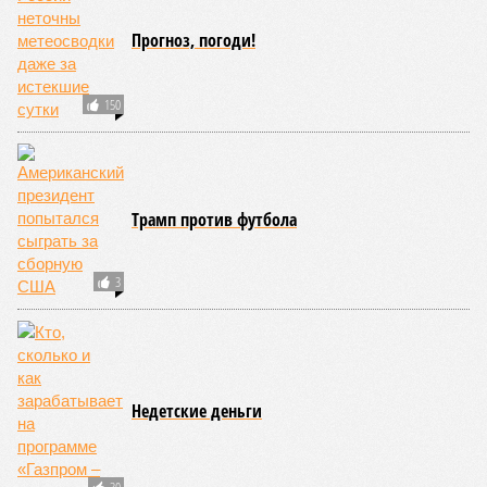
ПОСЛЕДНИЕ НОВОСТИ
10:12
США разрешили Турции передать Украине ракеты
ATACMS и кассетные боеприпасы
10:11
В Японии впервые за последние годы открыто
назвали США причастными к ядерным
бомбардировкам
10:08
Спецслужбы продолжают использовать номерные
радиостанции для передачи шифровок агентам
09:59
Детство без ИИ назвали привилегией элиты
09:50
В Германии пенсионной политикой недовольны 80%
граждан
ЕЩЕ НОВОСТИ
НОВОСТИ ПАРТНЕРОВ
Новости smi2.ru
ЕЩЕ ИЗ РАЗДЕЛА «БИЗНЕС»