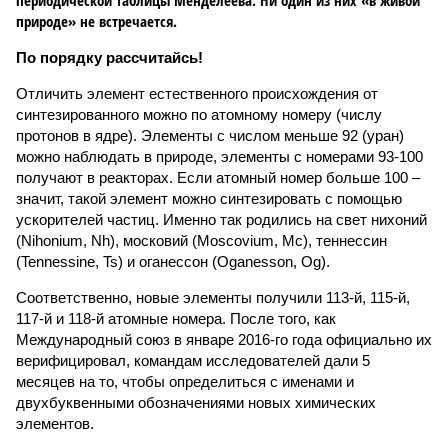
периодической таблицы Менделеева. Ни один из них «в живой
природе» не встречается.
По порядку рассчитайсь!
Отличить элемент естественного происхождения от
синтезированного можно по атомному номеру (числу
протонов в ядре). Элементы с числом меньше 92 (уран)
можно наблюдать в природе, элементы с номерами 93-100
получают в реакторах. Если атомный номер больше 100 –
значит, такой элемент можно синтезировать с помощью
ускорителей частиц. Именно так родились на свет нихоний
(Nihonium, Nh), московий (Moscovium, Mc), теннессин
(Tennessine, Ts) и оганессон (Oganesson, Og).
Соответственно, новые элементы получили 113-й, 115-й,
117-й и 118-й атомные номера. После того, как
Международный союз в январе 2016-го года официально их
верифицировал, командам исследователей дали 5
месяцев на то, чтобы определиться с именами и
двухбуквенными обозначениями новых химических
элементов.