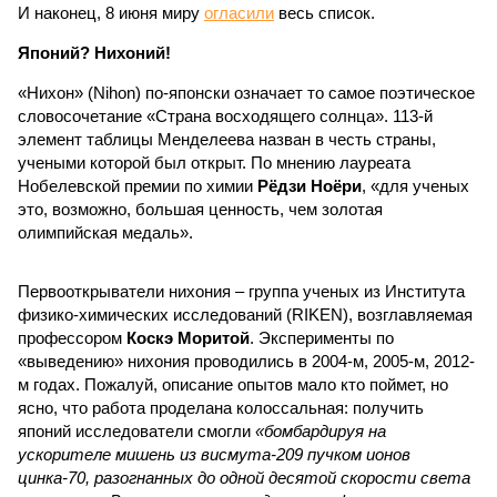
И наконец, 8 июня миру
огласили
весь список.
Японий? Нихоний!
«Нихон» (Nihon) по-японски означает то самое поэтическое
словосочетание «Страна восходящего солнца». 113-й
элемент таблицы Менделеева назван в честь страны,
учеными которой был открыт. По мнению лауреата
Нобелевской премии по химии
Рёдзи Ноёри
, «для ученых
это, возможно, большая ценность, чем золотая
олимпийская медаль».
Первооткрыватели нихония – группа ученых из Института
физико-химических исследований (RIKEN), возглавляемая
профессором
Коскэ Моритой
. Эксперименты по
«выведению» нихония проводились в 2004-м, 2005-м, 2012-
м годах. Пожалуй, описание опытов мало кто поймет, но
ясно, что работа проделана колоссальная: получить
японий исследователи смогли
«бомбардируя на
ускорителе мишень из висмута-209 пучком ионов
цинка-70, разогнанных до одной десятой скорости света