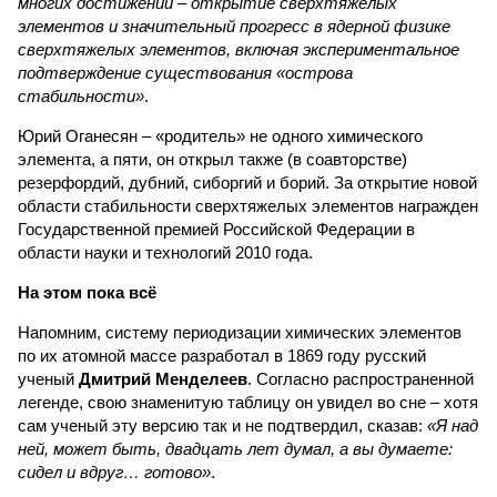
многих достижений – открытие сверхтяжелых
элементов и значительный прогресс в ядерной физике
сверхтяжелых элементов, включая экспериментальное
подтверждение существования «острова
стабильности»
.
Юрий Оганесян – «родитель» не одного химического
элемента, а пяти, он открыл также (в соавторстве)
резерфордий, дубний, сиборгий и борий. За открытие новой
области стабильности сверхтяжелых элементов награжден
Государственной премией Российской Федерации в
области науки и технологий 2010 года.
На этом пока всё
Напомним, систему периодизации химических элементов
по их атомной массе разработал в 1869 году русский
ученый
Дмитрий Менделеев
. Согласно распространенной
легенде, свою знаменитую таблицу он увидел во сне – хотя
сам ученый эту версию так и не подтвердил, сказав:
«Я над
ней, может быть, двадцать лет думал, а вы думаете:
сидел и вдруг… готово»
.