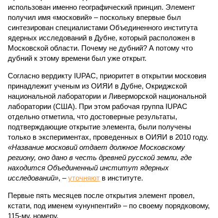
использован именно географический принцип. Элемент
получил имя «московий» – поскольку впервые был
синтезирован специалистами Объединенного института
ядерных исследований в Дубне, который расположен в
Московской области. Почему не дубний? А потому что
дубний к этому времени был уже открыт.
Согласно вердикту IUPAC, приоритет в открытии московия
принадлежит ученым из ОИЯИ в Дубне, Окриджской
национальной лаборатории и Ливерморской национальной
лаборатории (США). При этом рабочая группа IUPAC
отдельно отметила, что достоверные результаты,
подтверждающие открытие элемента, были получены
только в экспериментах, проведенных в ОИЯИ в 2010 году.
«Название московий отдает должное Московскому
региону, оно дано в честь древней русской земли, где
находится Объединенный институт ядерных
исследований»
, –
уточняют
в институте.
Первые пять месяцев после открытия элемент провел,
кстати, под именем «унунпентий» – по своему порядковому,
115-му, номеру.