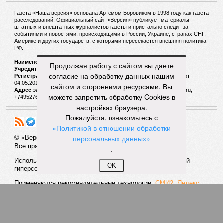
Газета «Наша версия» основана Артёмом Боровиком в 1998 году как газета
расследований. Официальный сайт «Версия» публикует материалы
штатных и внештатных журналистов газеты и пристально следит за
событиями и новостями, происходящими в России, Украине, странах СНГ,
Америке и других государств, с которыми пересекается внешняя политика
РФ.
Наименование:
Cетевое издание «Версия»
Продолжая работу с сайтом вы даете
Учредитель:
ООО «Версия»,
Главный редактор:
Горевой Р. Г.
согласие на обработку данных нашим
Регистрационный номер Роскомнадзора:
ЭЛ № ФС 77 - 72681 от
04.05.2018 г.
сайтом и сторонними ресурсами. Вы
Адрес электронной почты и телефон редакции:
versia@versia.ru,
можете запретить обработку Cookies в
+74952760348
настройках браузера.
Пожалуйста, ознакомьтесь с
«Политикой в отношении обработки
персональных данных»
© «Версия»
18+
Все права защищены
.
Использование материалов «Версии» без индексируемой
OK
гиперссылки запрещено
Применяются рекомендательные технологии:
СМИ2, Яндекс,
Инфокс
Политика конфиденциальности