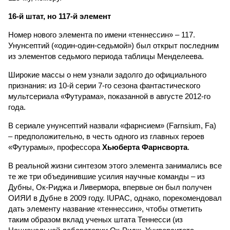
16-й штат, но 117-й элемент
Номер нового элемента по имени «теннессин» – 117.
Унунсептий («один-один-седьмой») был открыт последним
из элементов седьмого периода таблицы Менделеева.
Широкие массы о нем узнали задолго до официального
признания: из 10-й серии 7-го сезона фантастического
мультсериала «Футурама», показанной в августе 2012-го
года.
В сериале унунсептий назвали «фарнсием» (Farnsium, Fa)
– предположительно, в честь одного из главных героев
«Футурамы», профессора
Хьюберта Фарнсворта
.
В реальной жизни синтезом этого элемента занимались все
те же три объединившие усилия научные команды – из
Дубны, Ок-Риджа и Ливермора, впервые он был получен
ОИЯИ в Дубне в 2009 году. IUPAC, однако, порекомендовал
дать элементу название «теннессин», чтобы отметить
таким образом вклад ученых штата Теннесси (из