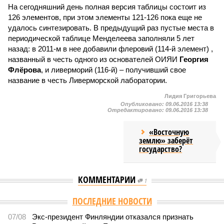
На сегодняшний день полная версия таблицы состоит из
126 элементов, при этом элементы 121-126 пока еще не
удалось синтезировать. В предыдущий раз пустые места в
периодической таблице Менделеева заполняли 5 лет
назад: в 2011-м в нее добавили флеровий (114-й элемент) ,
названный в честь одного из основателей ОИЯИ
Георгия
Флёрова
, и ливерморий (116-й) – получивший свое
название в честь Ливерморской лаборатории.
Лидия Григорьева
Опубликовано:
09.06.2016 13:38
Отредактировано:
09.06.2016 13:38
«Восточную
землю» заберёт
государство?
КОММЕНТАРИИ
1
ПОСЛЕДНИЕ НОВОСТИ
07/08
Экс-президент Финляндии отказался признать