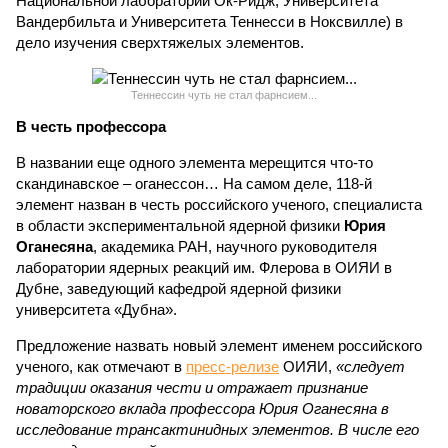
Национальной лаборатории Ок-Ридж, Университета
Вандербильта и Университета Теннесси в Ноксвилле) в
дело изучения сверхтяжелых элементов.
Теннессин чуть не стал фарнсием...
В честь профессора
В названии еще одного элемента мерещится что-то
скандинавское – оганессон… На самом деле, 118-й
элемент назван в честь российского ученого, специалиста
в области экспериментальной ядерной физики
Юрия
Оганесяна
, академика РАН, научного руководителя
лаборатории ядерных реакций им. Флерова в ОИЯИ в
Дубне, заведующий кафедрой ядерной физики
университета «Дубна».
Предложение назвать новый элемент именем российского
ученого, как отмечают в
пресс-релизе
ОИЯИ,
«следует
традиции оказания чести и отражает признание
новаторского вклада профессора Юрия Оганесяна в
исследование трансактинидных элементов. В числе его