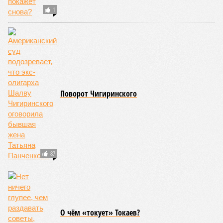
1
Поворот Чигиринского
87
О чём «токует» Токаев?