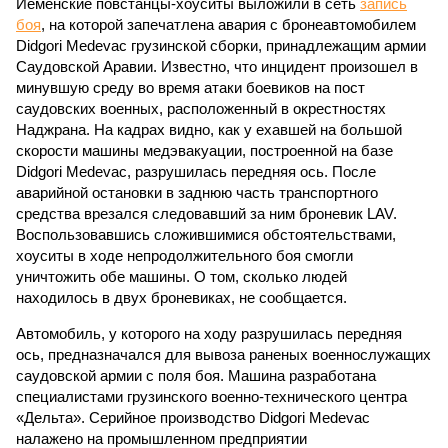
Йеменские повстанцы-хоуситы выложили в сеть
запись
боя
, на которой запечатлена авария с бронеавтомобилем
Didgori Medevac грузинской сборки, принадлежащим армии
Саудовской Аравии. Известно, что инцидент произошел в
минувшую среду во время атаки боевиков на пост
саудовских военных, расположенный в окрестностях
Наджрана. На кадрах видно, как у ехавшей на большой
скорости машины медэвакуации, построенной на базе
Didgori Medevac, разрушилась передняя ось. После
аварийной остановки в заднюю часть транспортного
средства врезался следовавший за ним броневик LAV.
Воспользовавшись сложившимися обстоятельствами,
хоуситы в ходе непродолжительного боя смогли
уничтожить обе машины. О том, сколько людей
находилось в двух броневиках, не сообщается.
Автомобиль, у которого на ходу разрушилась передняя
ось, предназначался для вывоза раненых военнослужащих
саудовской армии с поля боя. Машина разработана
специалистами грузинского военно-технического центра
«Дельта». Серийное производство Didgori Medevac
налажено на промышленном предприятии