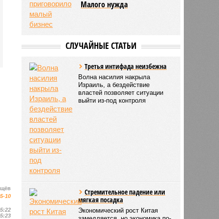
Малого нужда
СЛУЧАЙНЫЕ СТАТЬИ
Третья интифада неизбежна
Волна насилия накрыла
Израиль, а бездействие
властей позволяет ситуации
выйти из-под контроля
ищёв
Стремительное падение или
15-10
мягкая посадка
15:22
Экономический рост Китая
15:23
замедляется, но экономика по-