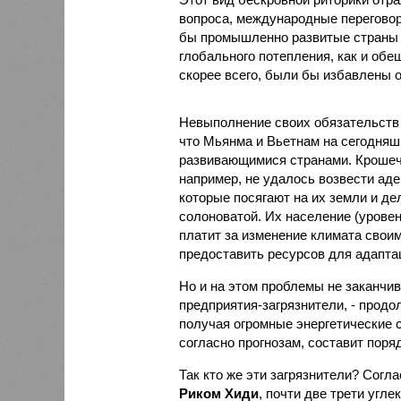
вопроса, международные переговоры
бы промышленно развитые страны 
глобального потепления, как и об
скорее всего, были бы избавлены о
Невыполнение своих обязательств
что Мьянма и Вьетнам на сегодняш
развивающимися странами. Крошеч
например, не удалось возвести аде
которые посягают на их земли и д
солоноватой. Их население (уровен
платит за изменение климата свои
предоставить ресурсов для адаптац
Но и на этом проблемы не заканчив
предприятия-загрязнители, - прод
получая огромные энергетические с
согласно прогнозам, составит поряд
Так кто же эти загрязнители? Согл
Риком Хиди
, почти две трети угле