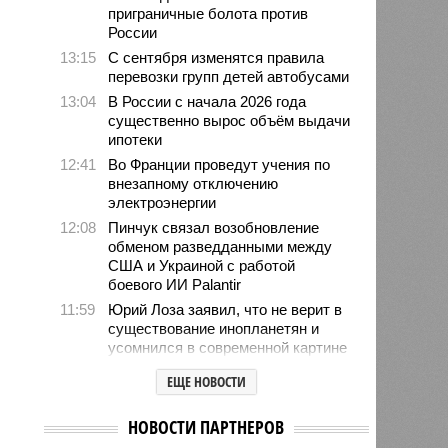
приграничные болота против
России
13:15
С сентября изменятся правила
перевозки групп детей автобусами
13:04
В России с начала 2026 года
существенно вырос объём выдачи
ипотеки
12:41
Во Франции проведут учения по
внезапному отключению
электроэнергии
12:08
Пинчук связал возобновление
обменом разведданными между
США и Украиной с работой
боевого ИИ Palantir
11:59
Юрий Лоза заявил, что не верит в
существование инопланетян и
усомнился в современной картине
мира
ЕЩЕ НОВОСТИ
11:48
Женщина выбрала необычное имя
для своего ребёнка и оказалась в
НОВОСТИ ПАРТНЕРОВ
тюрьме