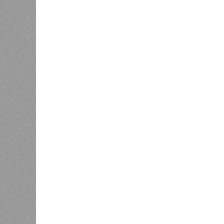
ЖК «Светлый мир «Станция Л»: та 
та же
анонсированная
схема дострой
прошедшие два года результатов, п
информации
из профильных портал
декабрю 2026 г., вторую – к марту 2
задается вопросом: как эти сроки
площадке, по свидетельствам доль
техника отсутствует. Ни бетононас
подрядчиков. При том, что до «дек
Если в «Сказочном лесу» техзаказч
90%, затем 97%, с конкретными и
конструкций, устранение проектных
отчётности дольщики не видят. Ни C
подтверждают ни соблюдения графи
выполненных работ.
Напрашивается закономерный вопро
(достраивать проблемные объекты 