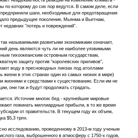
 по которому до сих пор ведутся. В самом деле, если
предприняли шаги, необходимые для предотвращения
ещало предыдущее поколение, Мьянма и Вьетнам,
т недавних "потерь и повреждений".
 так называемыми развитыми экономиками означает,
ний день являются чуть ли не наиболее уязвимыми
ным тихоокеанским островным государствам,
кватную защиту против "королевских приливов",
елают воду в пресноводных линзах под атоллами
ь жизни в этих странах один из самых низких в мире)
ми жизнями и средствами к существованию. Если им не
ии, они так и будут продолжать страдать.
ается. Источник многих бед - крупнейшие мировые
олжают пожинать миллиардные прибыли, в то же время
убсидии от правительств. В текущем году их объем,
ка $5,3 трлн.
асно исследованию, проведенному в 2013-м году ученым
кислого газа, выброшенного в атмосферу с 1750-х годов,