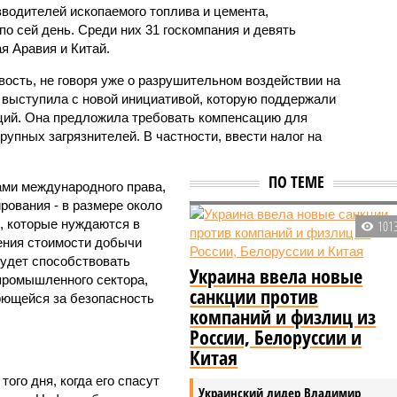
зводителей ископаемого топлива и цемента,
о сей день. Среди них 31 госкомпания и девять
я Аравия и Китай.
сть, не говоря уже о разрушительном воздействии на
ct выступила с новой инициативой, которую поддержали
ций. Она предложила требовать компенсацию для
упных загрязнителей. В частности, ввести налог на
ПО ТЕМЕ
мами международного права,
рования - в размере около
, которые нуждаются в
101
ения стоимости добычи
будет способствовать
Украина ввела новые
промышленного сектора,
санкции против
орющейся за безопасность
компаний и физлиц из
России, Белоруссии и
Китая
того дня, когда его спасут
Украинский лидер Владимир