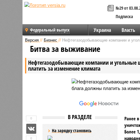
№29 от 03.08.
Подписка
Украина
Власть
Федеральный выпуск
Версия
//
Бизнес
//
Нефтегазодобывающие компании и уголь
Битва за выживание
Нефтегазодобывающие компании и угольные ш
платить за изменение климата
В РАЗДЕЛЕ
Ранее в
0
уничтож
На зарядку становись
Более 1
наводне
0