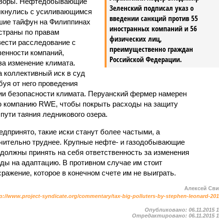
оворы. Нефтедобывающие
Зеленский подписал указ о
олкнулись с усиливающимся
введении санкций против 55
шие тайфун на Филиппинах
иностранных компаний и 56
страны по правам
физических лиц,
вести расследование с
преимущественно граждан
венности компаний,
Российской Федерации.
а изменение климата.
а коллективный иск в суд
буя от него проведения
ии безопасности климата. Перуанский фермер намерен
ю компанию RWE, чтобы покрыть расходы на защиту
 пути таяния ледникового озера.
едпринято, такие иски станут более частыми, а
чительно труднее. Крупные нефте- и газодобывающие
 должны принять на себя ответственность за изменения
оды на адаптацию. В противном случае им стоит
сражение, которое в конечном счете им не выиграть.
Алексей Св
p://www.project-syndicate.org/commentary/tax-big-polluters-by-stephen-leonard-20
Опубликовано:
06.11.2015 
Отредактировано:
06.11.2015 