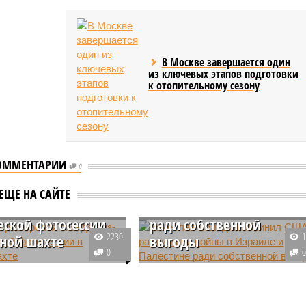
В Москве завершается один
из ключевых этапов подготовки
к отопительному сезону
Вячеслав Володин
ОММЕНТАРИИ
0
обвинил США в
ше разгорелся
разжигании войны в
ЕЩЕ НА САЙТЕ
л из-за
Израиле и Палестине
еской фотосессии
ради собственной
2230
ьной шахте
выгоды
0
щая польская угольная
Спикер Госдумы Вячеслав
огданка» оказалась
Володин, комментируя
 в очередной скандал.
обострение ситуации на
ого «Сказочного леса» пайщики ЖК «Станция Л» продолжают ждать от