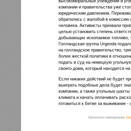
высокоморальные убеждения и уг
компании и правительства уже ст
юридическим давлением. Пережив
обратились с жалобой в комиссию 
человека. Активисты призвали про
целью установить степень ответст
добывающих ископаемое топливо, з
Голландская группа Urgenda подал
на голландское правительство, тре
более жесткой политики в отношен
подать в суд на немецкую угольну
своего дома, который находится на
Если никаких действий не будет пр
выиграть подобные дела будет зна
компании, а также угольные шахты
климата и начать оплачивать расх
готовиться к битве за выживание - 
Оригинал материала:
htt