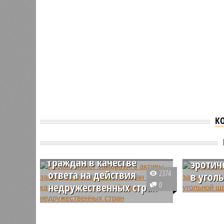
К
Россия может
заморозить активы
В Поль
западных компаний и
сканда
граждан в качестве
эротич
ответа на действия
2374
в угол
недружественных стран
0
Действую
Россия занимается подготовкой
шахта «Б
зеркального ответа на действия
замешана
Версия
//
Конфликт
//
В нескольких станциях от уже сданн