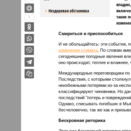
впадин,
включен
Нездоровая обстановка
такие п
0
изменен
Смириться и приспособиться
И не обольщайтесь: эти события, п
изменения климата
. По словам аме
сегодняшние погодные явления влия
оно происходит, теплее и влажнее,
Международные переговорщики по и
Последствия, с которыми столкнул
неизбежными потерями из-за неспо
классифицируют чиновники. Но да
последствий "потерь и повреждений
Однако, списывать погибших в Мья
бесчеловечно, так же как и призыв
Бескровная риторика
Этот вид бескровной риторики отра