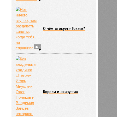
О чём «токует» Токаев?
2
Kороли и «капуста»