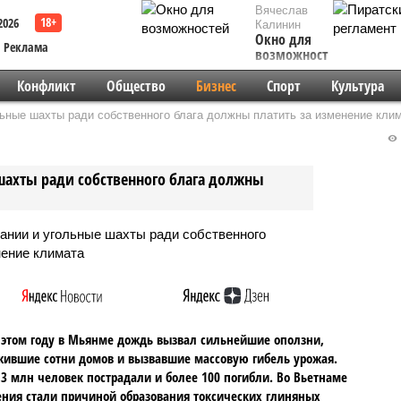
Вячеслав
2026
Калинин
Окно для
Реклама
возможностей
Конфликт
Общество
Бизнес
Спорт
Культура
ные шахты ради собственного блага должны платить за изменение кли
ахты ради собственного блага должны
 этом году в Мьянме дождь вызвал сильнейшие оползни,
ившие сотни домов и вызвавшие массовую гибель урожая.
,3 млн человек пострадали и более 100 погибли. Во Вьетнаме
ния стали причиной образования токсических глиняных