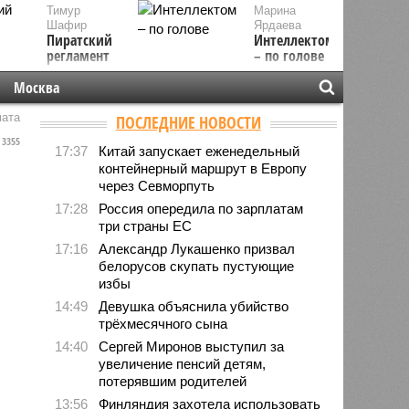
Тимур
Марина
Шафир
Ярдаева
Пиратский
Интеллектом
регламент
– по голове
Москва
мата
ПОСЛЕДНИЕ НОВОСТИ
3355
17:37
Китай запускает еженедельный
контейнерный маршрут в Европу
через Севморпуть
17:28
Россия опередила по зарплатам
три страны ЕС
17:16
Александр Лукашенко призвал
белорусов скупать пустующие
избы
14:49
Девушка объяснила убийство
трёхмесячного сына
14:40
Сергей Миронов выступил за
увеличение пенсий детям,
потерявшим родителей
13:56
Финляндия захотела использовать