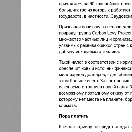
приходится на 90 крупнейших прои
большинство из которых работают п
государств, в частности, Саудовска
Признавая вопиющую несправедливо
природу, группа Carbon Levy Proje
множество частных лиц и организа
уязвимых развивающихся стран с кр
добычу ископаемого топлива.
Такой налог, в соответствии с нор
обеспечит новый источник финанси
миллиардов долларов, - для общин
этом больше всего. За счет повыш
ископаемого топлива новый налог 
возможному поэтапному отказу от 
которому нет места на планете, б
климата.
Пора платить
К счастью, миру не придется ждать 