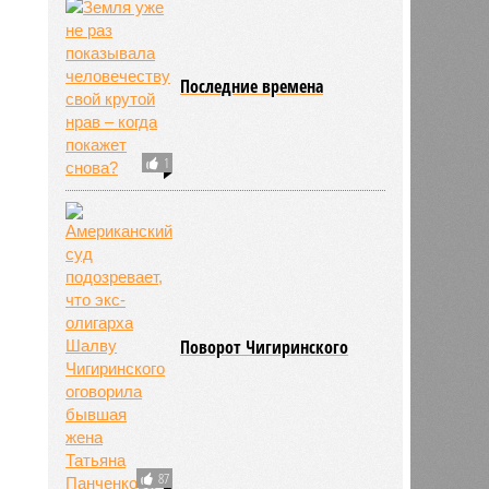
у
181
Последние времена
1
Поворот Чигиринского
87