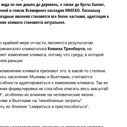
 вода из них дошла до деревень, а также до бухты Халонг,
ной в список Всемирного наследия ЮНЕСКО. Поскольку
огодные явления становятся все более частыми, адаптация к
ию климата становится актуальнее.
о крайней мере отчасти, являются результатом
риканского климатолога
Кевина Тренберта
, на
ет изменение климата, потому что среда, в которой
 чем раньше.
зменению климата признают это, в какой-то степени.
ось население Мьянмы и Вьетнама, считаются
собности адаптироваться к изменению климата. Так их
нная формулировка не способна описать весь масштаб
", особенно их влияние на человеческие жизни.
нме и Вьетнаме на "неизбежные затраты"
ать их близких "смириться и приспособиться".
жает неадекватность реакции на изменение климата -