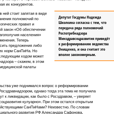
ая их конкурентов.
в ней стоит запятая в виде
Депутат Госдумы Надежда
анения полномочий по
Школкина согласна с тем, что
огических правил и
передача ряда полномочий
й закон «Об обеспечении
Роспотребнадзора
агополучия населения»
Минздравсоцразвития приведёт
менения. Теперь
к расформированию ведомства
осить предложения либо
Онищенко, и она считает это
их норм СанПиНа. Но
вполне закономерным.
о следующим ходом может
адзора – скажем, в этом
медицинской палаты
льства уже поднимался вопрос о реформировании
Росздравнадзором, однако тогда эта тема не получила
т к ликвидации, как было с Росздравом, – уверяет
соцразвития кулуарно». При этом остался открытым
 действующими СанПиНами? Неизвестно. По словам
циального развития РФ Александра Сафонова,