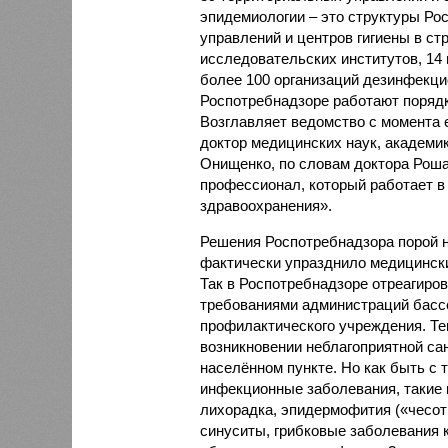
эпидемиологии – это структуры Ро
управлений и центров гигиены в ст
исследовательских институтов, 14
более 100 организаций дезинфекци
Роспотребнадзоре работают порядк
Возглавляет ведомство с момента 
доктор медицинских наук, академ
Онищенко, по словам доктора Рош
профессионал, который работает в
здравоохранения».
Решения Роспотребнадзора порой н
фактически упразднило медицинск
Так в Роспотребнадзоре отреагиро
требованиями администраций бассе
профилактического учреждения. Те
возникновении неблагоприятной са
населённом пункте. Но как быть с т
инфекционные заболевания, такие 
лихорадка, эпидермофития («чесотк
синуситы, грибковые заболевания к