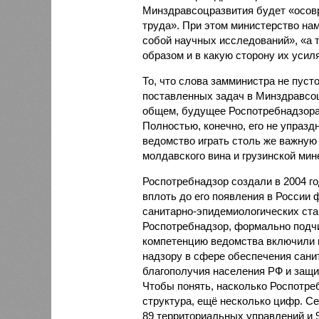
Минздравсоцразвития будет «осов
труда». При этом министерство на
собой научных исследований», «а 
образом и в какую сторону их усиля
То, что слова замминистра не пуст
поставленных задач в Минздравсоц
общем, будущее Роспотребнадзора
Полностью, конечно, его не упразд
ведомство играть столь же важную 
молдавского вина и грузинской мин
Роспотребнадзор создали в 2004 го
вплоть до его появления в России
санитарно-эпидемиологических стан
Роспотребнадзор, формально подч
компетенцию ведомства включили 
надзору в сфере обеспечения сани
благополучия населения РФ и защи
Чтобы понять, насколько Роспотре
структура, ещё несколько цифр. Се
89 территориальных управлений и 9