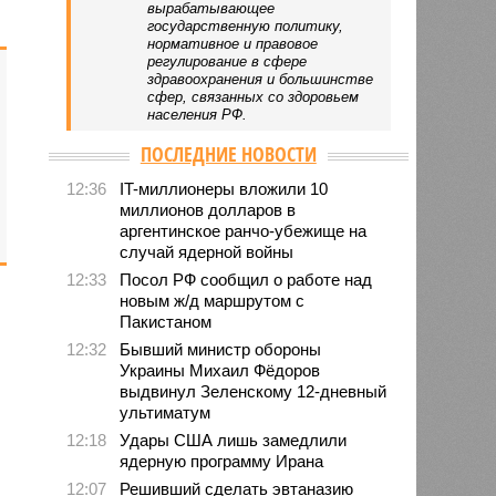
вырабатывающее
государственную политику,
нормативное и правовое
регулирование в сфере
здравоохранения и большинстве
сфер, связанных со здоровьем
населения РФ.
ПОСЛЕДНИЕ НОВОСТИ
12:36
IT-миллионеры вложили 10
миллионов долларов в
аргентинское ранчо-убежище на
случай ядерной войны
12:33
Посол РФ сообщил о работе над
новым ж/д маршрутом с
Пакистаном
12:32
Бывший министр обороны
Украины Михаил Фёдоров
выдвинул Зеленскому 12-дневный
ультиматум
12:18
Удары США лишь замедлили
ядерную программу Ирана
12:07
Решивший сделать эвтаназию