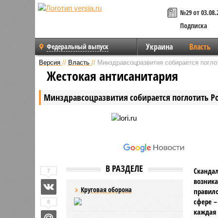
№29 от 03.08.
Подписка
Украина
Власть
Федеральный выпуск
Версия
//
Власть
//
Минздравсоцразвития собирается погло
Жестокая антисанитария
Минздравсоцразвития собирается поглотить Р
В РАЗДЕЛЕ
Скандал
7
возника
Круговая оборона
правило
сфере –
6
каждая 