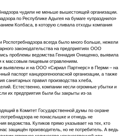
бнадзора чудили не меньше вышестоящей организации.
надзора по Республике Адыгея на бумаге «упразднило»
анием Колбаса, в которую сливала отходы компания
ти Роспотребнадзора всегда было много больше, нежели
арного законодательства на предприятиях ООО
ались проблемы ведомства Геннадия Онищенко, выявила
ти к массовым пищевым отравлениям.
 выявлены и на ООО «Сириал Партнерс» в Перми – на
нный паспорт канцерогеноопасной организации, а также
ия санитарных правил производства хлеба,
елий. Естественно, компании несли огромные убытки и
сли их предприятия были бы закрыты из-за
одящий в Комитет Государственной думы по охране
оспотребнадзора не понаслышке и отнюдь не
я ведомства. Куликов прямо указывает на тех, кто
нас защищён производитель, но не потребитель. А ведь
 видим огромное количество некачественной или