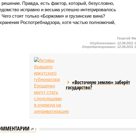
решение. Правда, есть фактор, который, безусловно,
ведомство исправно и весьма успешно интегрировалось
Чего стоят только «Боржоми» и грузинские вина?
охранения Роспотребнадзора, хотя частью полномочий,
Георгий Ф
Опубликовано:
12.09.2011 
Отредактировано:
12.09.2011 
«Восточную землю» заберёт
государство?
Роспотребнадзор
ОММЕНТАРИИ
0
предупредил о