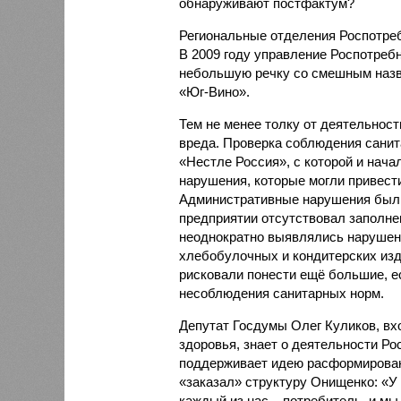
обнаруживают постфактум?
Региональные отделения Роспотре
В 2009 году управление Роспотреб
небольшую речку со смешным назв
«Юг-Вино».
Тем не менее толку от деятельнос
вреда. Проверка соблюдения санит
«Нестле Россия», с которой и нач
нарушения, которые могли привес
Административные нарушения были
предприятии отсутствовал заполне
неоднократно выявлялись нарушен
хлебобулочных и кондитерских изд
рисковали понести ещё большие, е
несоблюдения санитарных норм.
Депутат Госдумы Олег Куликов, вх
здоровья, знает о деятельности Р
поддерживает идею расформировани
«заказал» структуру Онищенко: «У 
каждый из нас – потребитель, и мы