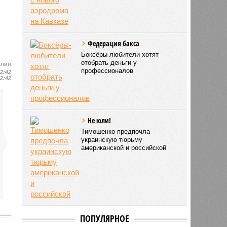
Федерация бакса
Боксёры-любители хотят
отобрать деньги у
илин
профессионалов
12:42
12:42
Не юли!
Тимошенко предпочла
украинскую тюрьму
американской и российской
ПОПУЛЯРНОЕ