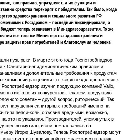
вших, как правило, упраздняют, а их функции и
ственно средства переходят к победителям. Так было, когда
рство здравоохранения и социального развития РФ
омочиями с Росздравом – последний ликвидировали, а
 бюджет теперь осваивают в Минздравсоцразвития. То же
тоянии всё того же Министерства здравоохранения и
ре защиты прав потребителей и благополучия человека
ошли пузырьки. В марте этого года Роспотребнадзор
я к Санитарно-эпидемиологическим правилам и
анавливали дополнительные требования к продуктам
ые компании расценили это как «наезд»: дополнения к
 Роспотребнадзор изучил продукцию компаний Valio,
менно их, а не их конкурентов – скажем, продукцию
лочного совета» – другой вопрос, риторический. Так
явил нарушения санитарных требований именно на
тки типа пепси-колы объявил вредными, возможно,
о на это не указывая. Производителей, упомянутых в
дящее возмутило, и они пожаловались на
мьеру Игорю Шувалову. Теперь Роспотребнадзор могут
ы участвует в торговых войнах, «наезжая» на одних