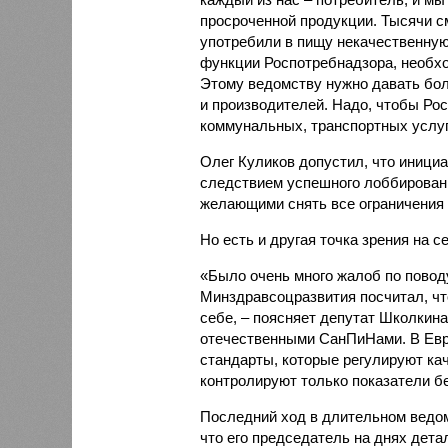
просроченной продукции. Тысячи см
употребили в пищу некачественную
функции Роспотребнадзора, необхо
Этому ведомству нужно давать бо
и производителей. Надо, чтобы Рос
коммунальных, транспортных услуг
Олег Куликов допустил, что иници
следствием успешного лоббирован
желающими снять все ограничения 
Но есть и другая точка зрения на се
«Было очень много жалоб по повод
Минздравсоцразвития посчитал, ч
себе, – поясняет депутат Школкина
отечественными СанПиНами. В Евр
стандарты, которые регулируют ка
контролируют только показатели б
Последний ход в длительном ведом
что его председатель на днях дета