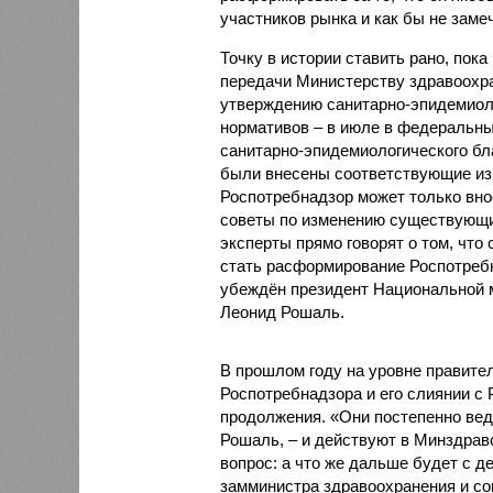
участников рынка и как бы не замеч
Точку в истории ставить рано, пока 
передачи Министерству здравоохр
утверждению санитарно-эпидемиол
нормативов – в июле в федеральны
санитарно-эпидемиологического бл
были внесены соответствующие из
Роспотребнадзор может только вн
советы по изменению существующ
эксперты прямо говорят о том, чт
стать расформирование Роспотребн
убеждён президент Национальной 
Леонид Рошаль.
В прошлом году на уровне правите
Роспотребнадзора и его слиянии с 
продолжения. «Они постепенно веду
Рошаль, – и действуют в Минздрав
вопрос: а что же дальше будет с
замминистра здравоохранения и со