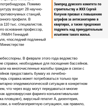
Зампред думского комитета по
спотребнадзора. Помимо
строительству и ЖКХ Сергей
руктуру входят 28 научно-
Колунов призвал к повышению
 противочумных станций,
штрафов за антисанитарию в
онного профиля. В
квартирах, а также предложил
а 110 тыс. специалистов.
подумать над принудительным
его основания профессор,
изъятием такого жилья.
ик РАМН Геннадий
аля, «последний подлинный
 Министерстве
ебесспорны. В феврале этого года ведомство
ие справки, необходимые для посещения бассейнов.
вали на многочисленные жалобы граждан в связи с
йнов предоставить бумагу из лечебно-
перь справка может потребоваться только при
нитарно-эпидемиологической ситуации в конкретном
ем, что через воду могут передаваться многие
как аденовирусная фаринго-конъюнктивальная
а пловцов»), вирусный гепатит A, дизентерия,
ожи, а «неблагоприятную ситуацию», как правило,