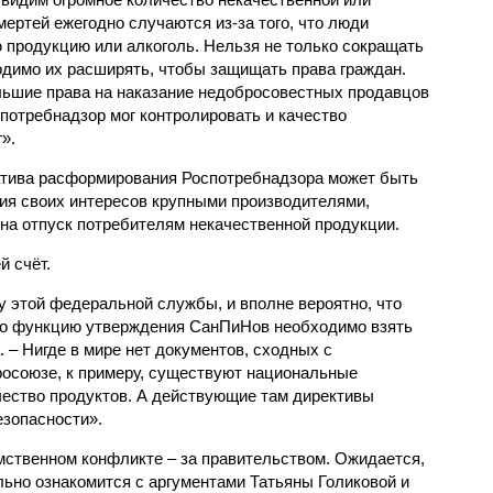
ертей ежегодно случаются из-за того, что люди
 продукцию или алкоголь. Нельзя не только сокращать
димо их расширять, чтобы защищать права граждан.
льшие права на наказание недобросовестных продавцов
потребнадзор мог контролировать и качество
».
атива расформирования Роспотребнадзора может быть
ия своих интересов крупными производителями,
на отпуск потребителям некачественной продукции.
й счёт.
у этой федеральной службы, и вполне вероятно, что
то функцию утверждения СанПиНов необходимо взять
. – Нигде в мире нет документов, сходных с
осоюзе, к примеру, существуют национальные
чество продуктов. А действующие там директивы
езопасности».
ственном конфликте – за правительством. Ожидается,
льно ознакомится с аргументами Татьяны Голиковой и