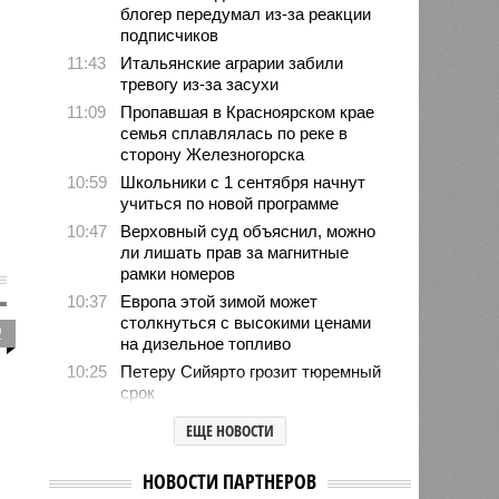
блогер передумал из-за реакции
подписчиков
11:43
Итальянские аграрии забили
тревогу из-за засухи
11:09
Пропавшая в Красноярском крае
семья сплавлялась по реке в
сторону Железногорска
10:59
Школьники с 1 сентября начнут
учиться по новой программе
10:47
Верховный суд объяснил, можно
ли лишать прав за магнитные
рамки номеров
10:37
Европа этой зимой может
столкнуться с высокими ценами
2
на дизельное топливо
10:25
Петеру Сийярто грозит тюремный
срок
10:12
В МИД рассказали о потенциале
ЕЩЕ НОВОСТИ
Владикавказа как международного
хаба
НОВОСТИ ПАРТНЕРОВ
09:49
Пентагон до конца года испытает