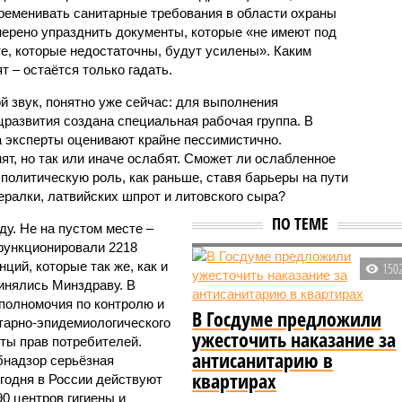
ременивать санитарные требования в области охраны
мерено упразднить документы, которые «не имеют под
те, которые недостаточны, будут усилены». Каким
т – остаётся только гадать.
ой звук, понятно уже сейчас: для выполнения
развития создана специальная рабочая группа. В
 эксперты оценивают крайне пессимистично.
нят, но так или иначе ослабят. Сможет ли ослабленное
политическую роль, как раньше, ставя барьеры на пути
ералки, латвийских шпрот и литовского сыра?
ПО ТЕМЕ
ду. Не на пустом месте –
 функционировали 2218
ций, которые так же, как и
150
инялись Минздраву. В
полномочия по контролю и
В Госдуме предложили
тарно-эпидемиологического
ужесточить наказание за
ты прав потребителей.
антисанитарию в
бнадзор серьёзная
квартирах
годня в России действуют
0 центров гигиены и