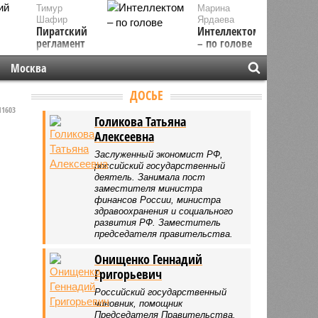
Тимур
Марина
Шафир
Ярдаева
Пиратский
Интеллектом
регламент
– по голове
Москва
ДОСЬЕ
1603
Голикова Татьяна
Алексеевна
Заслуженный экономист РФ,
российский государственный
деятель. Занимала пост
заместителя министра
финансов России, министра
здравоохранения и социального
развития РФ. Заместитель
председателя правительства.
Онищенко Геннадий
Григорьевич
Российский государственный
чиновник, помощник
Председателя Правительства.