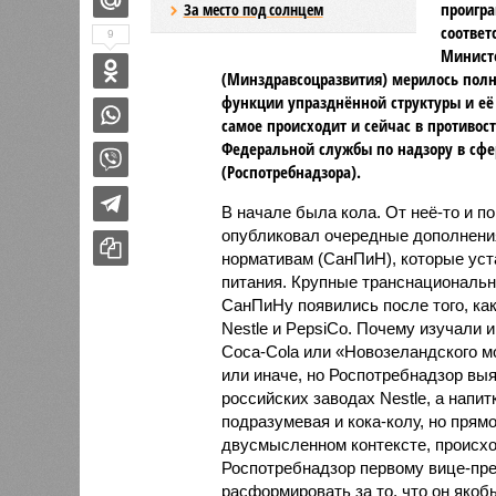
проигра
За место под солнцем
соответ
9
Министе
(Минздравсоцразвития) мерилось полн
функции упразднённой структуры и её
самое происходит и сейчас в противос
Федеральной службы по надзору в сфе
(Роспотребнадзора).
В начале была кола. От неё-то и п
опубликовал очередные дополнени
нормативам (СанПиН), которые уст
питания. Крупные транснациональн
СанПиНу появились после того, как
Nestle и PepsiCo. Почему изучали и
Coca-Cola или «Новозеландского мо
или иначе, но Роспотребнадзор вы
российских заводах Nestle, а напи
подразумевая и кока-колу, но прям
двусмысленном контексте, происхо
Роспотребнадзор первому вице-пре
расформировать за то, что он якоб