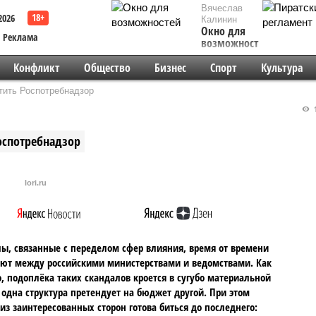
Вячеслав
2026
Калинин
Окно для
Реклама
возможностей
Конфликт
Общество
Бизнес
Спорт
Культура
тить Роспотребнадзор
1
оспотребнадзор
lori.ru
ы, связанные с переделом сфер влияния, время от времени
ют между российскими министерствами и ведомствами. Как
, подоплёка таких скандалов кроется в сугубо материальной
 одна структура претендует на бюджет другой. При этом
из заинтересованных сторон готова биться до последнего: