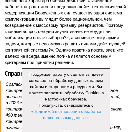
нынешнего характера боевых действий, стабильном
наборе контрактников и продолжающейся технологической
модернизации Вооружённых сил существующая система
комплектования выглядит более рациональной, чем
возвращение к массовому призыву резервистов. Поэтому
главный вопрос сегодня звучит иначе: не «будет ли
мобилизация после выборов?», а «появятся ли у армии
задачи, которые невозможно решить силами действующей
контрактной системы?». Однако практика показывает, что
далеко не всегда именно логика является основным
критерием при принятии решений.
Справка
Продолжая работу с сайтом вы даете
согласие на обработку данных нашим
Согласно официальным данным, ставка на
сайтом и сторонними ресурсами. Вы
контрактную службу пока обеспечивает стабильное
можете запретить обработку Cookies в
пополнение армии. По заявлениям российских властей,
настройках браузера.
в 2023 году на службу поступили около 490 тыс.
Пожалуйста, ознакомьтесь с
контрактников и добровольцев, в 2024-м – также около
«Политикой в отношении обработки
490 тыс., в 2025-м – почти 455 тыс. (422,7 тыс.
персональных данных»
контрактников и около 32 тыс. добровольцев). С
.
начала 2026 года, по данным Совета безопасности РФ,