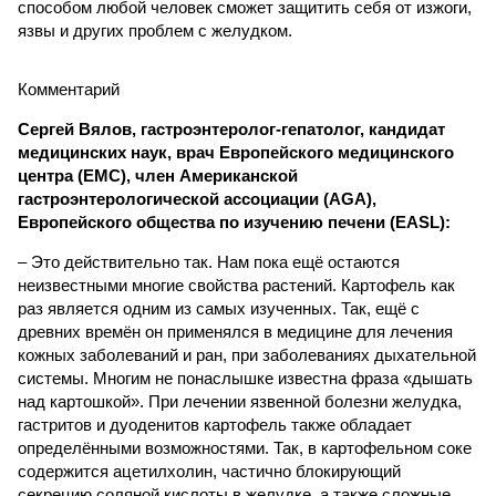
способом любой человек сможет защитить себя от изжоги,
язвы и других проблем с желудком.
Комментарий
Сергей Вялов, гастроэнтеролог-гепатолог, кандидат
медицинских наук, врач Европейского медицинского
центра (EMC), член Американской
гастроэнтерологической ассоциации (AGA),
Европейского общества по изучению печени (EASL):
– Это действительно так. Нам пока ещё остаются
неизвестными многие свойства растений. Картофель как
раз является одним из самых изученных. Так, ещё с
древних времён он применялся в медицине для лечения
кожных заболеваний и ран, при заболеваниях дыхательной
системы. Многим не понаслышке известна фраза «дышать
над картошкой». При лечении язвенной болезни желудка,
гастритов и дуоденитов картофель также обладает
определёнными возможностями. Так, в картофельном соке
содержится ацетилхолин, частично блокирующий
секрецию соляной кислоты в желудке, а также сложные