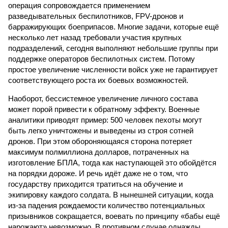
операция сопровождается применением
разведывательных беспилотников, FPV-дронов и
барражирующих боеприпасов. Многие задачи, которые ещё
несколько лет назад требовали участия крупных
подразделений, сегодня выполняют небольшие группы при
поддержке операторов беспилотных систем. Потому
простое увеличение численности войск уже не гарантирует
соответствующего роста их боевых возможностей.
Наоборот, бессистемное увеличение личного состава
может порой привести к обратному эффекту. Военные
аналитики приводят пример: 500 человек пехоты могут
быть легко уничтожены и выведены из строя сотней
дронов. При этом обороняющаяся сторона потеряет
максимум полмиллиона долларов, потраченных на
изготовление БПЛА, тогда как наступающей это обойдётся
на порядки дороже. И речь идёт даже не о том, что
государству приходится тратиться на обучение и
экипировку каждого солдата. В нынешней ситуации, когда
из-за падения рождаемости количество потенциальных
призывников сокращается, воевать по принципу «бабы ещё
нарожают» невозможно. В противном случае однажды