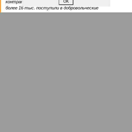
контракт заключили около 200 тыс. человек, ещё
OK
более 16 тыс. поступили в добровольческие
формирования.
Александр Степанов
Газета
«Наша версия» №30 от 10.08.2026
Опубликовано:
10.08.2026 10:00
Отредактировано:
10.08.2026 10:00
Тревога, выборы!
Эрзац-дрон
КОММЕНТАРИИ
0
Версия
//
Конфликт
//
Импортозамещение беспилотников оказалось
мошеннической схемой?
25
Эрзац-дрон
Импортозамещение беспилотников оказалось
мошеннической схемой?