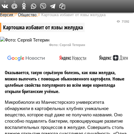
0
0
2
Федеральный выпуск
Версия
//
Общество
//
Картошка избавит от язвы желудка
71392
Картошка избавит от язвы желудка
Фото: Сергей Тетерин
Оказывается, такую серьёзную болезнь, как язва желудка,
можно вылечить с помощью обыкновенного картофеля. Новые
целебные свойства популярного во всём мире корнеплода
открыли британские учёные.
Микробиологи из Манчестерского университета
обнаружили в картофельных клубнях уникальное
вещество, которое ещё даже не получило названия. Оно
способно подавлять бактерии, провоцирующие развитие
воспалительных процессов в желудке. Совершить столь
важное открытие помогла счастливая случайность. «Одна