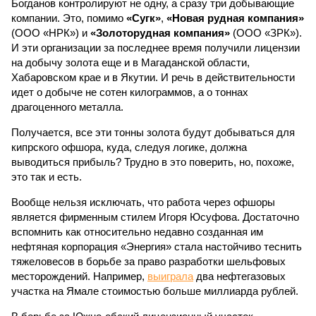
Богданов контролируют не одну, а сразу три добывающие
компании. Это, помимо
«Сугк»
,
«Новая рудная компания»
(ООО «НРК») и
«Золоторудная компания»
(ООО «ЗРК»).
И эти организации за последнее время получили лицензии
на добычу золота еще и в Магаданской области,
Хабаровском крае и в Якутии. И речь в действительности
идет о добыче не сотен килограммов, а о тоннах
драгоценного металла.
Получается, все эти тонны золота будут добываться для
кипрского офшора, куда, следуя логике, должна
выводиться прибыль? Трудно в это поверить, но, похоже,
это так и есть.
Вообще нельзя исключать, что работа через офшоры
является фирменным стилем Игоря Юсуфова. Достаточно
вспомнить как относительно недавно созданная им
нефтяная корпорация «Энергия» стала настойчиво теснить
тяжеловесов в борьбе за право разработки шельфовых
месторождений. Например,
выиграла
два нефтегазовых
участка на Ямале стоимостью больше миллиарда рублей.