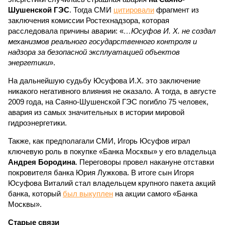
Шушенской ГЭС
. Тогда СМИ
цитировали
фрагмент из
заключения комиссии Ростехнадзора, которая
расследовала причины аварии: «
…Юсуфов И. Х. не создал
механизмов реального государственного контроля и
надзора за безопасной эксплуатацией объектов
энергетики
».
На дальнейшую судьбу Юсуфова И.Х. это заключение
никакого негативного влияния не оказало. А тогда, в августе
2009 года, на Саяно-Шушенской ГЭС погибло 75 человек,
авария из самых значительных в истории мировой
гидроэнергетики.
Также, как предполагали СМИ, Игорь Юсуфов играл
ключевую роль в покупке «Банка Москвы» у его владельца
Андрея Бородина
. Переговоры провел накануне отставки
покровителя банка Юрия Лужкова. В итоге сын Игоря
Юсуфова Виталий стал владельцем крупного пакета акций
банка, который
был выкуплен
на акции самого «Банка
Москвы».
Старые связи