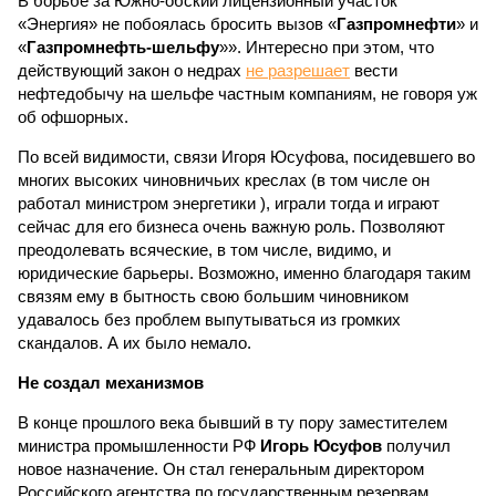
В борьбе за Южно-обский лицензионный участок
«Энергия» не побоялась бросить вызов «
Газпромнефти
» и
«
Газпромнефть-шельфу
»». Интересно при этом, что
действующий закон о недрах
не разрешает
вести
нефтедобычу на шельфе частным компаниям, не говоря уж
об офшорных.
По всей видимости, связи Игоря Юсуфова, посидевшего во
многих высоких чиновничьих креслах (в том числе он
работал министром энергетики ), играли тогда и играют
сейчас для его бизнеса очень важную роль. Позволяют
преодолевать всяческие, в том числе, видимо, и
юридические барьеры. Возможно, именно благодаря таким
связям ему в бытность свою большим чиновником
удавалось без проблем выпутываться из громких
скандалов. А их было немало.
Не создал механизмов
В конце прошлого века бывший в ту пору заместителем
министра промышленности РФ
Игорь Юсуфов
получил
новое назначение. Он стал генеральным директором
Российского агентства по государственным резервам.