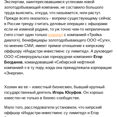
Экспертам, заинтересовавшимся успехами новой
золотодобывающей компании, не составило большого
труда выяснить, откуда, что называется, ноги растут.
Прежде всего оказалось - вопреки существующему сейчас
в России тренду считать деловые операции с офшорами
если не изменой родине, то уж точно чем-то неприличным
(чего стоит один только
скандал
с компанией «Тройка
диалог»), бенефициары золотодобывающего ООО «Сугк»,
по мнению СМИ, имеют прямое отношение к кипрскому
оффшору «Индастри инвестменс су лимитед». А руководит
ООО «Североуральская горнорудная компания»
Егор
Богданов
, командовавший «Сибирской нефтяной
компанией » в ту пору, когда она принадлежала корпорации
«Энергия».
Хозяин же ее – известный бизнесмен, бывший крупный
государственный деятель
Игорь Юсуфов
. Он хорошо
известен не только в бизнес-сообществе.
Мало того, расследователи установили, что кипрский
оффшор «Индастри инвестменс су лимитед» и Егор