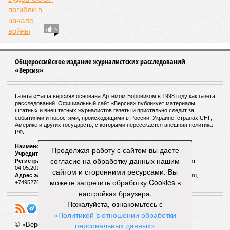
6
Общероссийское издание журналистских расследований
«Версия»
Газета «Наша версия» основана Артёмом Боровиком в 1998 году как газета
расследований. Официальный сайт «Версия» публикует материалы
штатных и внештатных журналистов газеты и пристально следит за
событиями и новостями, происходящими в России, Украине, странах СНГ,
Америке и других государств, с которыми пересекается внешняя политика
РФ.
Наименование:
Cетевое издание «Версия»
Продолжая работу с сайтом вы даете
Учредитель:
ООО «Версия»,
Главный редактор:
Горевой Р. Г.
согласие на обработку данных нашим
Регистрационный номер Роскомнадзора:
ЭЛ № ФС 77 - 72681 от
04.05.2018 г.
сайтом и сторонними ресурсами. Вы
Адрес электронной почты и телефон редакции:
versia@versia.ru,
можете запретить обработку Cookies в
+74952760348
настройках браузера.
Пожалуйста, ознакомьтесь с
«Политикой в отношении обработки
персональных данных»
© «Версия»
18+