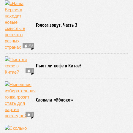
Голоса зовут. Часть 3
856
Пьют ли кофе в Китае?
1
Слопали «Яблоко»
1