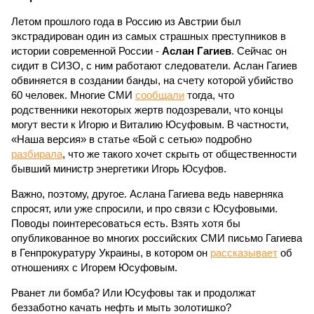
Летом прошлого года в Россию из Австрии был
экстрадирован один из самых страшных преступников в
истории современной России -
Аслан Гагиев
. Сейчас он
сидит в СИЗО, с ним работают следователи. Аслан Гагиев
обвиняется в создании банды, на счету которой убийство
60 человек. Многие СМИ
сообщали
тогда, что
родственники некоторых жертв подозревали, что концы
могут вести к Игорю и Виталию Юсуфовым. В частности,
«Наша версия» в статье «Бой с сетью» подробно
разбирала
, что же такого хочет скрыть от общественности
бывший министр энергетики Игорь Юсуфов.
Важно, поэтому, другое. Аслана Гагиева ведь наверняка
спросят, или уже спросили, и про связи с Юсуфовыми.
Поводы поинтересоваться есть. Взять хотя бы
опубликованное во многих российских СМИ письмо Гагиева
в Генпрокуратуру Украины, в котором он
рассказывает
об
отношениях с Игорем Юсуфовым.
Рванет ли бомба? Или Юсуфовы так и продолжат
беззаботно качать нефть и мыть золотишко?