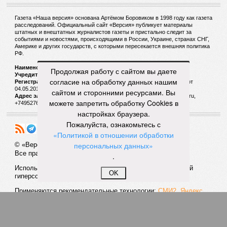
Газета «Наша версия» основана Артёмом Боровиком в 1998 году как газета
расследований. Официальный сайт «Версия» публикует материалы
штатных и внештатных журналистов газеты и пристально следит за
событиями и новостями, происходящими в России, Украине, странах СНГ,
Америке и других государств, с которыми пересекается внешняя политика
РФ.
Наименование:
Cетевое издание «Версия»
Продолжая работу с сайтом вы даете
Учредитель:
ООО «Версия»,
Главный редактор:
Горевой Р. Г.
согласие на обработку данных нашим
Регистрационный номер Роскомнадзора:
ЭЛ № ФС 77 - 72681 от
04.05.2018 г.
сайтом и сторонними ресурсами. Вы
Адрес электронной почты и телефон редакции:
versia@versia.ru,
можете запретить обработку Cookies в
+74952760348
настройках браузера.
Пожалуйста, ознакомьтесь с
«Политикой в отношении обработки
персональных данных»
© «Версия»
18+
Все права защищены
.
Использование материалов «Версии» без индексируемой
OK
гиперссылки запрещено
Применяются рекомендательные технологии:
СМИ2, Яндекс,
Инфокс
Политика конфиденциальности