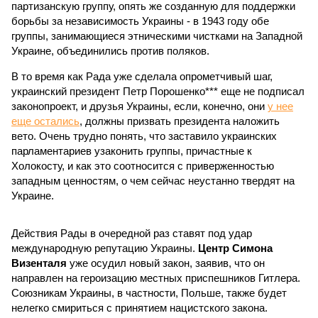
партизанскую группу, опять же созданную для поддержки
борьбы за независимость Украины - в 1943 году обе
группы, занимающиеся этническими чистками на Западной
Украине, объединились против поляков.
В то время как Рада уже сделала опрометчивый шаг,
украинский президент Петр Порошенко*** еще не подписал
законопроект, и друзья Украины, если, конечно, они
у нее
еще остались
, должны призвать президента наложить
вето. Очень трудно понять, что заставило украинских
парламентариев узаконить группы, причастные к
Холокосту, и как это соотносится с приверженностью
западным ценностям, о чем сейчас неустанно твердят на
Украине.
Действия Рады в очередной раз ставят под удар
международную репутацию Украины.
Центр Симона
Визенталя
уже осудил новый закон, заявив, что он
направлен на героизацию местных приспешников Гитлера.
Союзникам Украины, в частности, Польше, также будет
нелегко смириться с принятием нацистского закона.