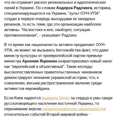
что он отражает раскол региональных и идеологических
линий в Украине. По словам
Андерса Радлинга
, историка,
специализирующегося на Украине, "культ ОУН-УПА"
создан в первую очередь выходцами из западных
регионов, то есть теми, где эти организации наиболее
активны. "На востоке и юге, наоборот, ситуация
противоположная", - указывает Радлинг.
В то время как националисты активно продвигают ОУН-
УПА, не может не вызывать беспокойства факт, что даже
министр культуры от проевропейской партии премьер-
министра
Арсения Яценюка
охарактеризовал новый закон
как "европейский и объективный". Такие взгляды
высокопоставленных правительственных чиновников
демонстрируют незнание украинской истории, что, к
сожалению, весьма распространенное явление среди
активистов евромайдана.
Если Киев надеется
выиграть битву
за сердца и умы среди
русскоговорящего населения восточной Украины, то
перенимание версии
западноукраинских националистов
относительно событий Второй мировой войны -