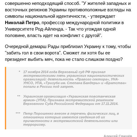
совершенно неподходящий способ. "У жителей западных и
восточных регионов Украины противоположные взгляды на
символы национальной идентичности, - утверждает
Николай Петро
, профессор международной политики в
Университете Род-Айленда. - Так что угождая одной
половине, власть идет на конфликт с другой".
Очередной демарш Рады приблизил Украину к тому, чтобы
"забить гол в свои ворота". Сможет ли хотя бы ее
президент выбить мяч, пока не стало слишком поздно?
*
17 ноября 2014 года Верховный суд РФ признал
экстремистскими пять украинских националистических
организаций: деятельность «Правого сектора», УНА-
УНСО, УПА, «Тризуба им. Степана Бандеры» и «Братства»
попали в России под запрет.
**
Украинская организация «Украинская повстанческая
армия» (УПА). Признана экстремистской решением
Верховного Суда Российской Федерации от 17.11.2014.
***
Петр Порошенко внесен в перечень физических лиц, в
отношении которых имеются сведения об их
причастности к экстремистской деятельности или
терроризму.
Алексей Свищёв