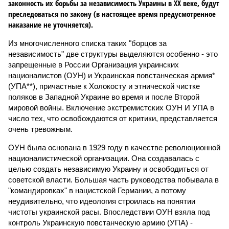
законность их борьбы за независимость Украины в ХХ веке, будут
преследоваться по закону (в настоящее время предусмотренное
наказание не уточняется).
Из многочисленного списка таких "борцов за
независимость" две структуры выделяются особенно - это
запрещенные в России Организация украинских
националистов (ОУН) и Украинская повстанческая армия*
(УПА**), причастные к Холокосту и этнической чистке
поляков в Западной Украине во время и после Второй
мировой войны. Включение экстремистских ОУН И УПА в
число тех, что освобождаются от критики, представляется
очень тревожным.
ОУН была основана в 1929 году в качестве революционной
националистической организации. Она создавалась с
целью создать независимую Украину и освободиться от
советской власти. Большая часть руководства побывала в
"командировках" в нацистской Германии, а потому
неудивительно, что идеология строилась на понятии
чистоты украинской расы. Впоследствии ОУН взяла под
контроль Украинскую повстанческую армию (УПА) -