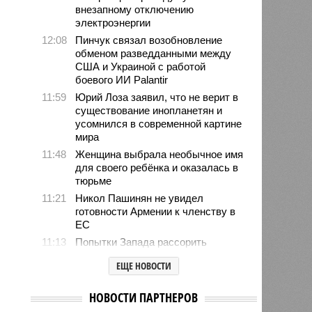
внезапному отключению
электроэнергии
12:08
Пинчук связал возобновление
обменом разведданными между
США и Украиной с работой
боевого ИИ Palantir
11:59
Юрий Лоза заявил, что не верит в
существование инопланетян и
усомнился в современной картине
мира
11:48
Женщина выбрала необычное имя
для своего ребёнка и оказалась в
тюрьме
11:21
Никол Пашинян не увидел
готовности Армении к членству в
ЕС
11:13
Попытки Запада рассорить
Москву и Астану назвали
ЕЩЕ НОВОСТИ
бесперспективными
10:44
Премьер Литвы Синкявичюс
НОВОСТИ ПАРТНЕРОВ
опроверг слова министра обороны