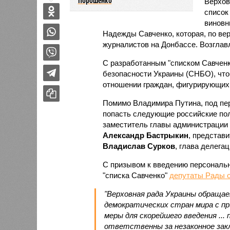
Порошенко
Верхов
список
виновн
Надежды Савченко, которая, по вер
журналистов на Донбассе. Возглав
С разработанным "списком Савченк
безопасности Украины (СНБО), что
отношении граждан, фигурирующих 
Помимо Владимира Путина, под пе
попасть следующие российские по
заместитель главы администрации
Александр Бастрыкин
, представ
Владислав Сурков
, глава делега
С призывом к введению персональн
"списка Савченко"
депутаты Рады 
"Верховная рада Украины обращае
демократических стран мира с п
меры для скорейшего введения ...
ответственны за незаконное закл