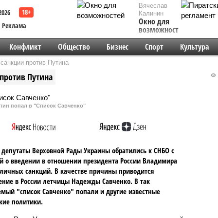
Вячеслав
2026
Калинин
Окно для
Реклама
возможностей
Конфликт
Общество
Бизнес
Спорт
Культура
санкции против Путина
против Путина
тин попал в "Список Савченко"
 депутаты Верховной Рады Украины обратились к СНБО с
й о введении в отношении президента России Владимира
личных санкций. В качестве причины приводится
ние в России летчицы Надежды Савченко. В так
мый "список Савченко" попали и другие известные
кие политики.