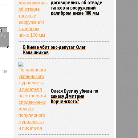
договорились об отводе
танков и вооружений
калибром ниже 100 мм
й
3217
0
В Киеве убит экс-депутат Олег
Калашников
156
Олеся Бузину убили по
заказу Дмитрия
Корчинского?