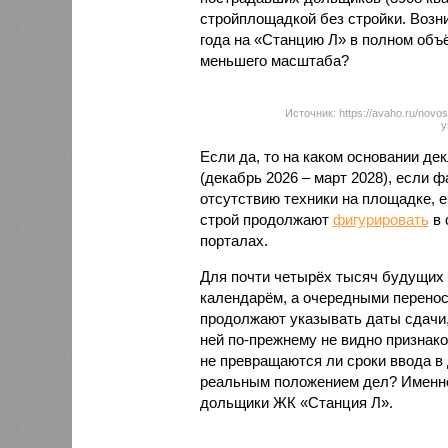
стройплощадкой без стройки. Возни
года на «Станцию Л» в полном объ
меньшего масштаба?
Источник: https://avaho.ru/novos
y
Если да, то на каком основании д
(декабрь 2026 – март 2028), если 
отсутствию техники на площадке, 
строй продолжают
фигурировать
в 
порталах.
Для почти четырёх тысяч будущих 
календарём, а очередными перенос
продолжают указывать даты сдачи,
ней по-прежнему не видно признако
не превращаются ли сроки ввода в
реальным положением дел? Именно 
дольщики ЖК «Станция Л».