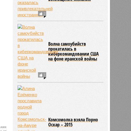
2
Волна самоубийств
прокатилась в
киберкомандовании США
на фоне иранской войны
1
Комсомолка взяла Порно
Оскар – 2015
ьхин