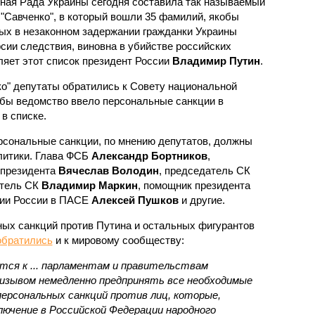
ная Рада Украины сегодня составила так называемый
 "Савченко", в который вошли 35 фамилий, якобы
ых в незаконном задержании гражданки Украины
сии следствия, виновна в убийстве российских
ляет этот список президент России
Владимир Путин
.
о" депутаты обратились к Совету национальной
бы ведомство ввело персональные санкции в
в списке.
рсональные санкции, по мнению депутатов, должны
литики. Глава ФСБ
Александр Бортников
,
 президента
Вячеслав Володин
, председатель СК
итель СК
Владимир Маркин
, помощник президента
ции России в ПАСЕ
Алексей Пушков
и другие.
ых санкций против Путина и остальных фигурантов
обратились
и к мировому сообществу:
тся к ... парламентам и правительствам
ризывом немедленно предпринять все необходимые
 персональных санкций против лиц, которые,
ючение в Российской Федерации народного