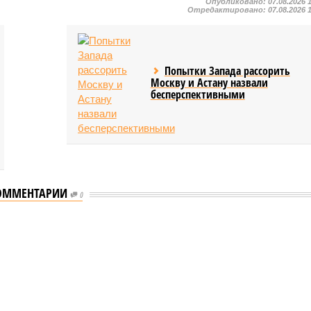
Опубликовано:
07.08.2026 
Отредактировано:
07.08.2026 
Попытки Запада рассорить
Москву и Астану назвали
бесперспективными
ОММЕНТАРИИ
0
еству свой крутой нрав – когда покажет снова?
 крутой нрав – когда покажет снова?