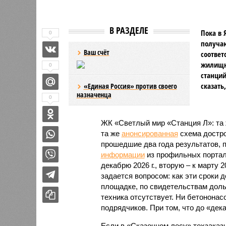
В РАЗДЕЛЕ
Пока в 
0
получаю
Ваш счёт
соответ
жилищно
0
станций
сказать
«Единая Россия» против своего
назначенца
0
ЖК «Светлый мир «Станция Л»: та 
та же
анонсированная
схема дострой
прошедшие два года результатов, п
информации
из профильных портал
декабрю 2026 г., вторую – к марту 2
задается вопросом: как эти сроки
площадке, по свидетельствам доль
техника отсутствует. Ни бетононас
подрядчиков. При том, что до «дек
Если в «Сказочном лесу» техзаказч