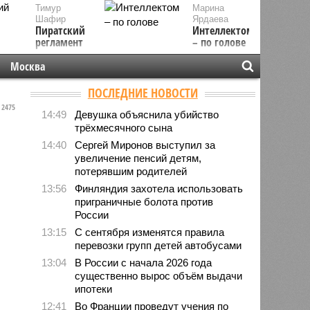
Тимур
Марина
Шафир
Ярдаева
Пиратский
Интеллектом
регламент
– по голове
Москва
ПОСЛЕДНИЕ НОВОСТИ
2475
14:49
Девушка объяснила убийство
трёхмесячного сына
14:40
Сергей Миронов выступил за
увеличение пенсий детям,
потерявшим родителей
13:56
Финляндия захотела использовать
приграничные болота против
России
13:15
С сентября изменятся правила
перевозки групп детей автобусами
13:04
В России с начала 2026 года
существенно вырос объём выдачи
ипотеки
12:41
Во Франции проведут учения по