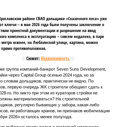
Ярославском районе СВАО дольщики «Сказочного леса» уже
т ключи – в мае 2026 года были получены заключение о
ствии проектной документации и разрешение на ввод
го комплекса в эксплуатацию – совсем недалеко, в паре
 метро южнее, на Люблинской улице, картина, можно
, прямо противоположная.
Сюжет:
Недвижимость
же группа компаний-банкрот Seven Suns Development,
ки через Capital Group осенью 2024 года, но за
о словам дольщиков, практически не видно. По
ов, первую очередь ЖК строители обещают сдать к
028-го. Но никто при этом из кураторов стройки не
 должны материализоваться? На строительной
щиков, регулярно бывающих у забора, какая-либо
осов, ни работающих кранов, ни признаков мобилизации
абря 2026» осталось менее полугода.
ик публично отчитывался о поэтапной готовности –