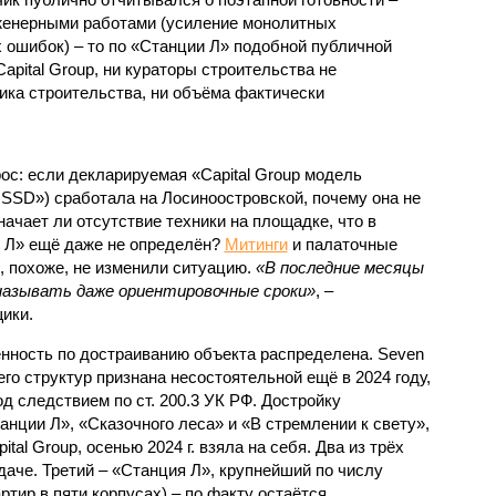
нженерными работами (усиление монолитных
 ошибок) – то по «Станции Л» подобной публичной
apital Group, ни кураторы строительства не
ка строительства, ни объёма фактически
с: если декларируемая «Capital Group модель
SSD») сработала на Лосиноостровской, почему она не
ачает ли отсутствие техники на площадке, что в
и Л» ещё даже не определён?
Митинги
и палаточные
х, похоже, не изменили ситуацию.
«В последние месяцы
называть даже ориентировочные сроки»
, –
ики.
нность по достраиванию объекта распределена. Seven
его структур признана несостоятельной ещё в 2024 году,
 следствием по ст. 200.3 УК РФ. Достройку
нции Л», «Сказочного леса» и «В стремлении к свету»,
tal Group, осенью 2024 г. взяла на себя. Два из трёх
даче. Третий – «Станция Л», крупнейший по числу
тир в пяти корпусах) – по факту остаётся