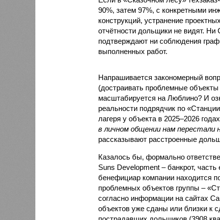
90%, затем 97%, с конкретными и
конструкций, устранение проектных
отчётности дольщики не видят. Ни C
подтверждают ни соблюдения графи
выполненных работ.
Напрашивается закономерный вопро
(достраивать проблемные объекты 
масштабируется на Люблино? И озн
реальности подрядчик по «Станци
лагеря у объекта в 2025–2026 года
в личном общении нам перестали 
рассказывают расстроенные дольщ
Казалось бы, формально ответстве
Suns Development – банкрот, часть 
бенефициар компании находится под
проблемных объектов группы – «Ста
согласно информации на сайтах Capi
объектов уже сданы или близки к с
пострадавших дольщиков (3908 квар