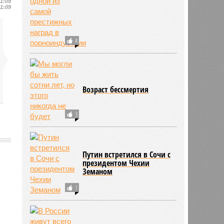
11:09
11:09
4
Возраст бессмертия
3
Путин встретился в Сочи с
президентом Чехии
Земаном
601
1