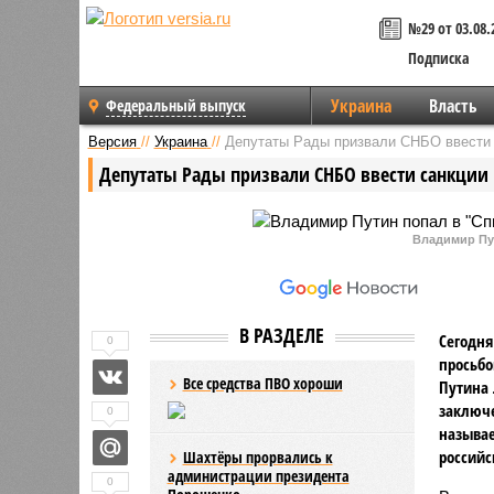
№29 от 03.08.
Подписка
Украина
Власть
Федеральный выпуск
Версия
//
Украина
//
Депутаты Рады призвали СНБО ввести 
Депутаты Рады призвали СНБО ввести санкции 
Владимир Пу
В РАЗДЕЛЕ
Сегодня
0
просьбо
Все средства ПВО хороши
Путина 
заключе
0
называе
российс
Шахтёры прорвались к
администрации президента
0