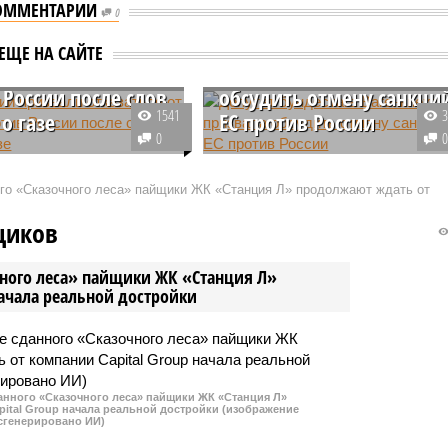
ОММЕНТАРИИ
0
нции призвали
Депутат бундестага
ЕЩЕ НА САЙТЕ
ться от санкций
Вагенкнехт призвала
 России после слов
обсудить отмену санкци
1541
о газе
ЕС против России
0
анцузской правой
Депутат бундестага Вагенкнехт
Патриоты» Флориан
призвала Берлин к обсуждению
ого «Сказочного леса» пайщики ЖК «Станция Л» продолжают ждать от
призвал власти страны
отмены санкций против РФ,
но отказаться от
отметив, что их влияние на
щиков
против России на фоне
российскую экономику в итоге
ия конфликта вокруг
оказалось весьма умеренным.
чного леса» пайщики ЖК «Станция Л»
начала реальной достройки
данного «Сказочного леса» пайщики ЖК «Станция Л»
ital Group начала реальной достройки (изображение
сгенерировано ИИ)