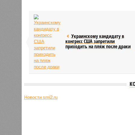
Украинскому кандидату в
конгресс США запретили
приходить на пляж после драки
К
Новости smi2.ru
Версия
//
Общество
//
Земля уже не раз показывала человеч
Последние времена
Земля уже не раз показывала человечеству свой