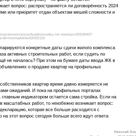
кает вопрос: распространяется ли договорённость 2024
ёме или приоритет отдан объектам мешей сложности и
troyka/moskva/uvao/lyublino/svetlyy-mir-stantsiya-l/9303640/?
sclid=msemqdok6w326352116
екларируются конкретные даты сдачи жилого комплекса
фаза активных строительных работ, если судить по
ещё не началась? При этом на бумаге даты ввода ЖК в
объявлениях о продаже квартир на профильных
собственников квартир время давно измеряется не
ами ожиданий. И пока на профильных порталах
 главным индикатором остается сама стройка. Если на
в масштабных работ, то неизбежно возникает вопрос:
 декларацию, которая все больше расходится с
на этот вопрос сегодня больше всего ждут ответа
Николай Ол