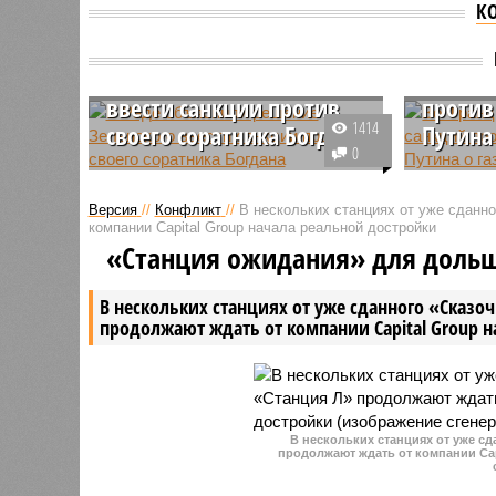
К
В Раде объяснили
Во Фра
решение Зеленского
отказа
ввести санкции против
против
1414
своего соратника Богдана
Путина 
0
Президент Украины Владимир
Лидер фр
Зеленский подписал указ о
партии «
Версия
//
Конфликт
//
В нескольких станциях от уже сданн
введении персональных санкций
Филиппо 
компании Capital Group начала реальной достройки
против человека, ещё недавно
немедлен
«Станция ожидания» для доль
занимавшего пост руководителя
санкций 
его офиса, – Андрея Богдана, и
обострен
В нескольких станциях от уже сданного «Сказо
данное решение уже породило
Ирана.
продолжают ждать от компании Capital Group 
дискуссию в украинских
политических кругах.
В нескольких станциях от уже с
продолжают ждать от компании Cap