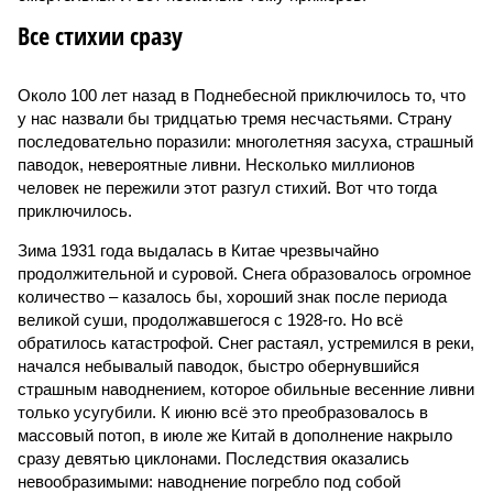
Все стихии сразу
Около 100 лет назад в Поднебесной приключилось то, что
у нас назвали бы тридцатью тремя несчастьями. Страну
последовательно поразили: многолетняя засуха, страшный
паводок, невероятные ливни. Несколько миллионов
человек не пережили этот разгул стихий. Вот что тогда
приключилось.
Зима 1931 года выдалась в Китае чрезвычайно
продолжительной и суровой. Снега образовалось огромное
количество – казалось бы, хороший знак после периода
великой суши, продолжавшегося с 1928-го. Но всё
обратилось катастрофой. Снег растаял, устремился в реки,
начался небывалый паводок, быстро обернувшийся
страшным наводнением, которое обильные весенние ливни
только усугубили. К июню всё это преобразовалось в
массовый потоп, в июле же Китай в дополнение накрыло
сразу девятью циклонами. Последствия оказались
невообразимыми: наводнение погребло под собой