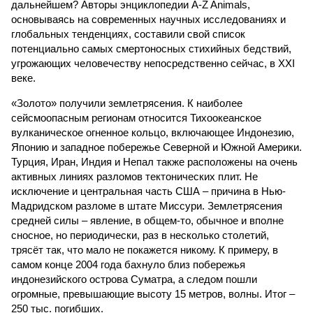
дальнейшем? Авторы энциклопедии A-Z Animals,
основываясь на современных научных исследованиях и
глобальных тенденциях, составили свой список
потенциально самых смертоносных стихийных бедствий,
угрожающих человечеству непосредственно сейчас, в XXI
веке.
«Золото» получили землетрясения. К наиболее
сейсмоопасным регионам относится Тихоокеанское
вулканическое огненное кольцо, включающее Индонезию,
Японию и западное побережье Северной и Южной Америки.
Турция, Иран, Индия и Непал также расположены на очень
активных линиях разломов тектонических плит. Не
исключение и центральная часть США – причина в Нью-
Мадридском разломе в штате Миссури. Землетрясения
средней силы – явление, в общем-то, обычное и вполне
сносное, но периодически, раз в несколько столетий,
трясёт так, что мало не покажется никому. К примеру, в
самом конце 2004 года бахнуло близ побережья
индонезийского острова Суматра, а следом пошли
огромные, превышающие высоту 15 метров, волны. Итог –
250 тыс. погибших.