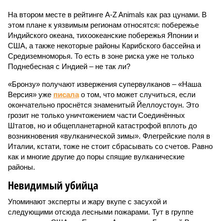
На втором месте в рейтинге A-Z Animals как раз цунами. В
этом плане к уязвимым регионам относятся: побережье
Индийского океана, тихо­океанские побережья Японии и
США, а также некоторые районы Карибского бассейна и
Средиземноморья. То есть в зоне риска уже не только
Поднебесная с Индией – не так ли?
«Бронзу» получают извержения супервулканов – «Наша
Версия» уже
писала
о том, что может случиться, если
окончательно проснётся знаменитый Йеллоустоун. Это
грозит не только уничтожением части Соединённых
Штатов, но и общепланетарной катастрофой вплоть до
возникновения «вулканической зимы». Флегрейские поля в
Италии, кстати, тоже не стоит сбрасывать со счетов. Равно
как и многие другие до поры спящие вулканические
районы.
Невидимый убийца
Упоминают эксперты и жару вкупе с засухой и
следующими отсюда лесными пожарами. Тут в группе