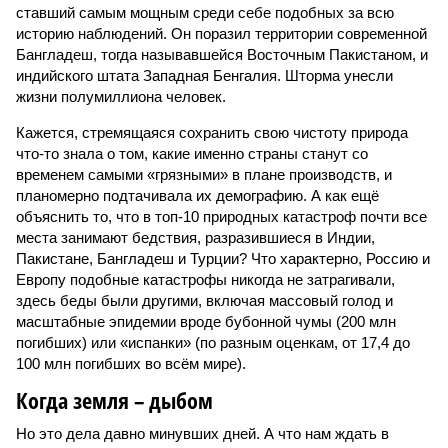
ставший самым мощным среди себе подобных за всю
историю наблюдений. Он поразил территории современной
Бангладеш, тогда называвшейся Восточным Пакистаном, и
индийского штата Западная Бенгалия. Шторма унесли
жизни полумиллиона человек.
Кажется, стремящаяся сохранить свою чистоту природа
что-то знала о том, какие именно страны станут со
временем самыми «грязными» в плане производств, и
планомерно подтачивала их демографию. А как ещё
объяснить то, что в топ-10 природных катастроф почти все
места занимают бедствия, разразившиеся в Индии,
Пакистане, Бангладеш и Турции? Что характерно, Россию и
Европу подобные катастрофы никогда не затрагивали,
здесь беды были другими, включая массовый голод и
масштабные эпидемии вроде бубонной чумы (200 млн
погибших) или «испанки» (по разным оценкам, от 17,4 до
100 млн погибших во всём мире).
Когда земля – дыбом
Но это дела давно минувших дней. А что нам ждать в