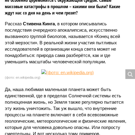
не особенно церемонится с окружающей средой. Самые
массовые катастрофы в прошлом – какими они были? Какие
ждут нас со дня на день и чем грозят?
Рассказ
Стивена Кинга
, в котором описывались
последствия очередного апокалипсиса, искусственно
вызванного группой биологов, называется «Конец всей
этой мерзости». В реальной жизни участия пытливых
исследователей в организации конца света может не
понадобиться: природа сама разберётся, как и где
уменьшить масштабы человеческой популяции.
(фото: en.wikipedia.org)
Да, наша любимая маленькая планета может быть
единственной, где в пределах Солнечной системы есть
полноценная жизнь, но Земля также регулярно пытается
эту жизнь уничтожить. Так уж вышло, что внутренние
процессы на планете включают в себя всевозможные
геологические, метеорологические и физические явления,
которые для человека довольно опасны. Или попросту
смертельны. И вот несколько тому примеров.