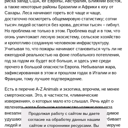
риска запад США, юг Европы, Австралия, Ближний Восток,
а также некоторые районы Бразилии и Африки к югу от
Сахары. Леса начинают гореть всё чаще и чаще,
достаточно посмотреть общемировую статистику; сотни
тысяч людей остаются без крова, десятки тысяч – гибнут.
Но проблема не только в этом. Проблема ещё и в том, что
огонь уничтожает лесную экосистему, сельское хозяйство
и кропотливо созданную человеком инфраструктуру.
Учитывая то, что пожары начинают становиться чуть ли не
ежегодной реальностью на фоне глобального потепления,
год за годом их будет всё больше, и здесь уже среди
прочего в большой опасности Европа. Небывалая жара,
зафиксированная в этом и прошлом годах в Италии и во
Франции, тому лучшее подтверждение.
Есть в перечне A-Z Animals и экзотика, впрочем, не менее
смертоносная. Это, в частности, «лимнические
извержения», о которых мало кто слышал. Речь идёт о
явлениях, когда большое количество углекислого газа
Продолжая работу с сайтом вы даете
внезапно вырывается из глубин озёр, образуя невидимое
согласие на обработку данных нашим
удушающее газовое облако, которое безжалостно убивает
сайтом и сторонними ресурсами. Вы
людей и животных. Катастрофа на озере Ньос в Камеруне