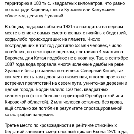
территорию в 180 тыс. квадратных километров, что равно
по площади Карелии, шести Курским или Калужским
областям, десятку Чуваший.
В общем, недаром события 1931-го находятся на первом
месте в списке самых смертоносных стихийных бедствий,
когда-либо происходивших на планете. Число
пострадавших в тот год достигло 53 млн человек, число
погибших, по некоторым оценкам, составило 4 миллиона.
Впрочем, для Китая подобное не в новинку. Так, в сентябре
1887 года вода прорвала многочисленные дамбы на реке
Хуанхэ и быстро залила почти весь Северный Китай, так
как местность там довольно низменная, и потоп просто не
встречал препятствий на своём пути, уничтожая деревни и
целые города. Водой залило 130 тыс. квадратных
километров (а это больше территорий Оренбургской или
Кировской областей), 2 млн человек остались без крова,
ещё столько же погибли в результате спровоцированной
катастрофой пандемии.
Третье место по кровожадности в рейтинге стихийных
бедствий занимает смертоносный циклон Бхола 1970 года,