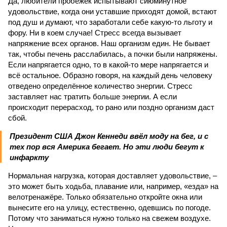
Да, любители пробежек испытывают сиюминутное
удовольствие, когда они уставшие приходят домой, встают
под душ и думают, что заработали себе какую-то льготу и
фору. Ни в коем случае! Стресс всегда вызывает
напряжение всех органов. Наш организм един. Не бывает
так, чтобы печень расслабилась, а почки были напряжены.
Если напрягается одно, то в какой-то мере напрягается и
всё остальное. Образно говоря, на каждый день человеку
отведено определённое количество энергии. Стресс
заставляет нас тратить больше энергии. А если
происходит перерасход, то рано или поздно организм даст
сбой.
Президент США Джон Кеннеди ввёл моду на бег, и с
тех пор вся Америка бегает. Но эти люди бегут к
инфаркту
Нормальная нагрузка, которая доставляет удовольствие, –
это может быть ходьба, плавание или, например, «езда» на
велотренажёре. Только обязательно откройте окна или
вынесите его на улицу, естественно, одевшись по погоде.
Потому что заниматься нужно только на свежем воздухе.