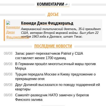
КОММЕНТАРИИ
1
ДОСЬЕ
Кеннеди Джон Фицджеральд
Американский политический деятель, 35-й президент
США, ветеран Второй мировой войны. Был убит 22
ноября 1963 года в Далласе, штат Техас.
ПОСЛЕДНИЕ НОВОСТИ
08/08
Запас ракет-перехватчиков Patriot у США
составляет менее 1700 единиц
08/08
В Германии прошёл многотысячный марш против
Мерца
08/08
Турция передала Москве и Киеву предложение о
прекращении огня
08/08
Друг Долиной высказался по поводу подаренной ей
квартиры
08/08
Самолёт-разведчик НАТО замечен у берегов
Финского залива