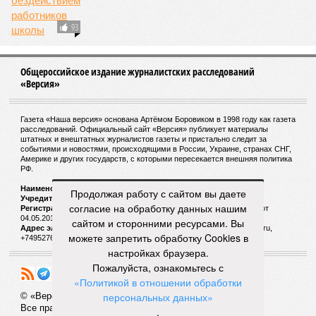
93
Общероссийское издание журналистских расследований
«Версия»
Газета «Наша версия» основана Артёмом Боровиком в 1998 году как газета
расследований. Официальный сайт «Версия» публикует материалы
штатных и внештатных журналистов газеты и пристально следит за
событиями и новостями, происходящими в России, Украине, странах СНГ,
Америке и других государств, с которыми пересекается внешняя политика
РФ.
Наименование:
Cетевое издание «Версия»
Продолжая работу с сайтом вы даете
Учредитель:
ООО «Версия»,
Главный редактор:
Горевой Р. Г.
согласие на обработку данных нашим
Регистрационный номер Роскомнадзора:
ЭЛ № ФС 77 - 72681 от
04.05.2018 г.
сайтом и сторонними ресурсами. Вы
Адрес электронной почты и телефон редакции:
versia@versia.ru,
можете запретить обработку Cookies в
+74952760348
настройках браузера.
Пожалуйста, ознакомьтесь с
«Политикой в отношении обработки
персональных данных»
© «Версия»
18+
Все права защищены
.