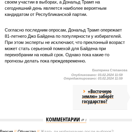
своем участии в выборах, а Дональд Трамп на
сегодняшний день является наиболее вероятным
кандидатом от Республиканской партии.
Согласно последним опросам, Дональд Трамп опережает
81-летнего Джо Байдена по популярности у избирателей.
При этом эксперты не исключают, что преклонный возраст
может стать серьезной помехой для Байдена при
переизбрании на новый срок. Однако пока какие-то
прогнозы делать пока преждевременно.
Екатерина Степанова
Опубликовано:
03.02.2024 11:59
Отредактировано:
03.02.2024 11:59
«Восточную
землю» заберёт
государство?
КОММЕНТАРИИ
0
Версия
//
Общество
//
Ждать ли мобилизацию после выборов?