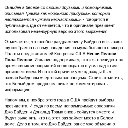
«Байден в беседе со своими друзьями и помощниками
описывал Трампа как «больного придурка», который
наслаждается чужими несчастьями»,
- говорится в
публикации, где отмечается, что в оригинале президент
использовал нецензурную версию этого выражения.
Отмечается, что особое раздражение у Байдена вызывают
шутки Трампа на тему нападения на мужа бывшего спикера
Палаты представителей Конгресса США
Ненси Пелоси
-
Пола Пелоси
. Издание подчеркивает, что экс-президент во
время своих мероприятий неоднократно шутил над этим
происшествием. И по этой причине уже однажды был
назван Байденом «чертовым засранцем». Стоить отметить,
что Белый дом предпочел никак не комментировать
информацию.
Напомним, в ноябре этого года в США пройдут выборы
президента. И судя по всему, непримиримые соперники
Джо Байден и Дональд Трамп вновь сойдутся вместе и
будут выяснять, кто на этот раз займет место в Белом
доме. Дело в том, что Джо Байден ранее уже объявил о