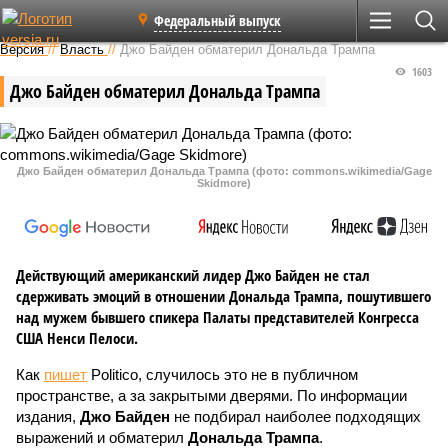
Федеральный выпуск
Версия
//
Власть
//
Джо Байден обматерил Дональда Трампа
1603
Джо Байден обматерил Дональда Трампа
Джо Байден обматерил Дональда Трампа (фото: commons.wikimedia/Gage
Skidmore)
Действующий американский лидер Джо Байден не стал
сдерживать эмоций в отношении Дональда Трампа, пошутившего
над мужем бывшего спикера Палаты представителей Конгресса
США Ненси Пелоси.
Как
пишет
Politico, случилось это не в публичном
пространстве, а за закрытыми дверями. По информации
издания,
Джо Байден
не подбирал наиболее подходящих
выражений и обматерил
Дональда Трампа
.