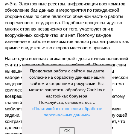
учёта. Электронные реестры, цифровизация военкоматов,
обновление баз данных и мероприятия по гражданской
обороне сами по себе являются обычной частью работы
современного государства. Подобные процессы идут во
многих странах независимо от того, участвуют они в
вооружённых конфликтах или нет. Поэтому каждое
изменение в работе военкоматов нельзя рассматривать как
прямое свидетельство скорого массового призыва.
На сегодня военная логика не даёт достаточных оснований
считать новую мобилизацию неизбежной. При сохранении
Продолжая работу с сайтом вы даете
нынешнего характера боевых действий, стабильном
согласие на обработку данных нашим
наборе контрактников и продолжающейся технологической
сайтом и сторонними ресурсами. Вы
модернизации Вооружённых сил существующая система
можете запретить обработку Cookies в
комплектования выглядит более рациональной, чем
настройках браузера.
возвращение к массовому призыву резервистов. Поэтому
Пожалуйста, ознакомьтесь с
главный вопрос сегодня звучит иначе: не «будет ли
«Политикой в отношении обработки
мобилизация после выборов?», а «появятся ли у армии
персональных данных»
задачи, которые невозможно решить силами действующей
.
контрактной системы?». Однако практика показывает, что
далеко не всегда именно логика является основным
OK
критерием при принятии решений.