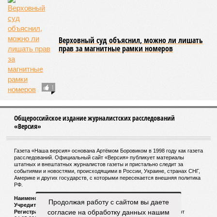
Новости smi2.ru
ЕЩЕ ИЗ РАЗДЕЛА «ВЛАСТЬ»
Вон из дома!
Владимир Путин и Александр Лукашенко
поучаствовали в запуске НЗК на
Продолжая работу с сайтом вы даете
антарктической станции «Восток»
согласие на обработку данных нашим