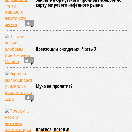
и привычный уже «слив» России бывшими союзниками.
Потерянные нами сателлиты ищут и обретают
новых хозяев, и никакая благодарность или даже
подаренная от щедрот Российского государства
значительная выгода их в этом не могут остановить.
Юрий Баранчик, политолог
– Понятно, почему Пашинян хочет отжать актив
РЖД – в отместку за закрытие российских рынков. Ну
и вообще, чтобы ничего российского в стране не
осталось. Вместе с тем, если маленький Пашинян
отожмёт актив большой РЖД в маленькой Армении,
то о какой результативной внешней политике России
можно будет говорить в принципе?
Иван Дмитриев
Опубликовано:
08.08.2026 17:00
Отредактировано:
08.08.2026 17:00
Экс-президент
Мочить в
Финляндии
сортире
отказался признать