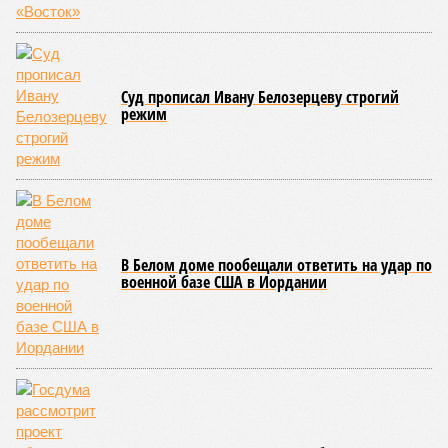
раскрыла методику его калькуляции, то есть, получается,
взяла цифры с потолка. Отдельно стоит отметить, что
заключённый в 2008 году между Арменией и ОАО «РЖД»
концессионный договор, согласно которому российская
компания получила в управление «железку» республики до
2038-го, вероятно, вовсе не предусматривает такой
постановки вопроса.
Неудивительно, что гендиректор РЖД
Белозёров
,
реагируя на словесные интервенции Пашиняна, выступил
со словно растерянно-обиженным комментарием. И,
кажется, стало только хуже. Как отметил менеджер, ЮКЖД
и РЖД
«последовательно и в полном объёме исполняют
взятые на себя обязательства в рамках концессионного
договора от 2008 года». «Концессия дала Армении
современную железную дорогу, при этом освободив
бюджет республики от затрат на её восстановление и
содержание. Дивиденды акционеру никогда не
выплачивались, вся прибыль шла на развитие железной
дороги»
, – добавил Белозёров.