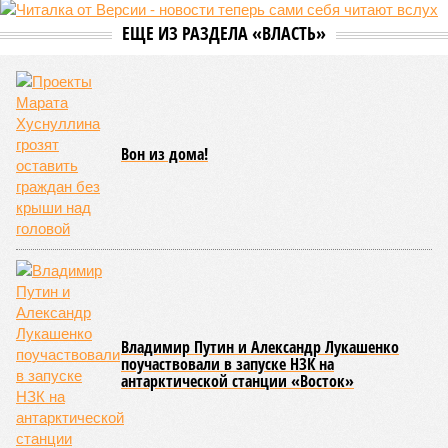
Монополия вкладывалась-вкладывалась в Армению и довкладывалась
(фото: Deep Vision)
Премьер закавказской республики Никол Пашинян заявил, что
его страна может потребовать у Москвы до 2 млрд долларов
ежегодно за аренду Южно-Кавказской железной дороги (ЮКЖД).
В настоящий момент та эксплуатируется «дочкой» ОАО «РЖД»,
причём исключительно за российский счёт. И в
складывающейся ситуации, кажется, больше вопросов не к
Еревану, а к гендиректору монополии Олегу Белозёрову.
По мнению
Пашиняна
, он не высказал ничего из ряда вон
выходящего. Дескать, Ереван считает транспортную сеть
своей собственностью и теперь намерен просить за аренду
«железки» означенную сумму. При этом, как отмечают
эксперты, армянская сторона, выставляя этот счёт, не