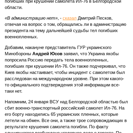
погибших при крушении самолета Ил-76 в Белгородской
области.
«В администрацию нет»
, -
сказал
Дмитрий Песков,
отвечая на вопрос о том, обращались ли в администрацию
президента на тему дальнейшей судьбы тел погибших
военнопленных.
Добавим, накануне представитель ГУР украинского
Минобороны
Андрей Юсов
заявил, что Украина якобы
попросила Россию передать тела военнопленных,
погибших при крушении Ил-76. Он также подчеркивал, что
Киев якобы настаивает, чтобы инцидент с самолетом был
расследован на международном уровне. При этом какого-
то официального подтверждения этой информации все-
таки нет.
Напомним, 24 января ВСУ над Белгородской областью был
сбит военно-транспортный российский самолет Ил-76. На
его борту находились 65 украинских пленных, которые
летели на обмен. Все они, а также трое сопровождающих в
результате крушения самолета погибли. По факту
случившегося возбуждено уголовное дело о теракте. По