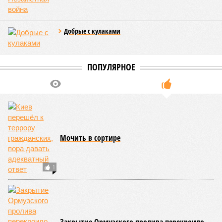
«железку» тогда, когда на российских железных дорогах не
только
не решены
нынешние проблемы, но и постоянно
возникают
новые? Даст ли здесь свой комментарий
Белозёров?
Гарник Туманян, политолог
– Вероятно, в случае разрыва концессии Пашинян со
своими европейскими партнёрами могут
инициировать новый проект на территории Армении
подобно трамповскому TRIPP, где будет создана
европейская концессия для управления путями, а
доходы от эксплуатации путей будут делиться плюс-
минус в таком же соотношении, как с американцами
(74% – Вашингтону, 26% – Еревану).
Мирослава Регинская, публицист
– Довольно вероятным представляется вариант
развития событий, при котором после ухода РЖД
железные дороги Армении быстро обретут другого
спонсора. Вряд ли Пашинян стал бы провоцировать
РЖД совсем без гарантий. В сущности, это очередной