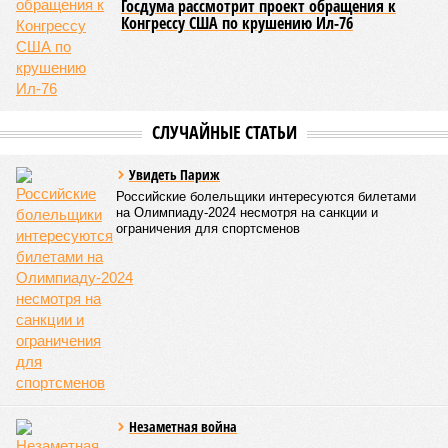
И в самом деле. Российская сторона поставляла Армении
вагоны, по первому чиху ремонтировала пути, в том числе
повреждённые стихией, выплатила в казну закавказской
республики 15 млрд рублей налогов, пускала прибыль на
развитие местной железнодорожной инфраструктуры.
Из слов Белозёрова и приведённых фактов легко сделать
вывод о том, что ОАО «РЖД» занималось в Армении не
деловой активностью, а сугубой благотворительностью, не
инвестировало, а раздавало пожертвования, не
зарабатывало само, а давало зарабатывать другим и,
выходит, никак не гарантировало собственные интересы.
«Пока самая популярная в Армении точка зрения по
поводу будущего железных дорог рес­публики –
национализировать пути сообщения и, естественно,
ничего РЖД не компенсировать. Модернизация железных
дорог Армении за счёт России в Ереване считается
совершенно естественной»
, – указывает политолог
Андрей Суздальцев.
Вот только почему для менеджмента РЖД столь же
естественным считается вкладываться в закавказскую