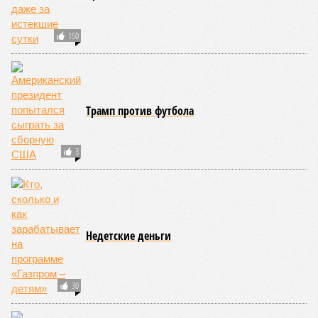
Россию угрозой для
Европы
КОММЕНТАРИИ
0
ПОСЛЕДНИЕ НОВОСТИ
13:19
Раскрыт источник энергии на Кубе в условиях
энергокризиса
13:18
Дважды оправданного по делу об убийстве
россиянина будут судить в третий раз
13:16
Нейросети убивают привычные интернет-сервисы:
среди них Stack Overflow, Chegg и Shutterstock
13:09
В ВСУ перечислили причины самовольного
оставления части военнослужащими
13:01
В Германии насчитали порядка 14 тысяч сообщений
об НЛО
ЕЩЕ НОВОСТИ
НОВОСТИ ПАРТНЕРОВ