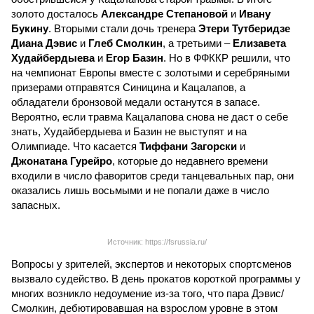
золото досталось
Александре Степановой
и
Ивану
Букину
. Вторыми стали дочь тренера
Этери Тутберидзе
Диана Дэвис
и
Глеб Смолкин
, а третьими –
Елизавета
Худайбердыева
и
Егор Базин
. Но в ФФККР решили, что
на чемпионат Европы вместе с золотыми и серебряными
призерами отправятся Синицина и Кацалапов, а
обладатели бронзовой медали останутся в запасе.
Вероятно, если травма Кацалапова снова не даст о себе
знать, Худайбердыева и Базин не выступят и на
Олимпиаде. Что касается
Тиффани Загорски
и
Джонатана Гурейро
, которые до недавнего времени
входили в число фаворитов среди танцевальных пар, они
оказались лишь восьмыми и не попали даже в число
запасных.
Источник: https://fsrussia.ru/
Вопросы у зрителей, экспертов и некоторых спортсменов
вызвало судейство. В день прокатов короткой программы у
многих возникло недоумение из-за того, что пара Дэвис/
Смолкин, дебютировавшая на взрослом уровне в этом