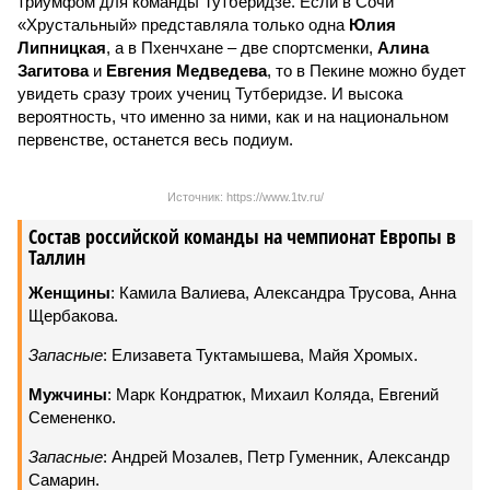
триумфом для команды Тутберидзе. Если в Сочи
«Хрустальный» представляла только одна
Юлия
Липницкая
, а в Пхенчхане – две спортсменки,
Алина
Загитова
и
Евгения Медведева
, то в Пекине можно будет
увидеть сразу троих учениц Тутберидзе. И высока
вероятность, что именно за ними, как и на национальном
первенстве, останется весь подиум.
Источник: https://www.1tv.ru/
Состав российской команды на чемпионат Европы в
Таллин
Женщины
: Камила Валиева, Александра Трусова, Анна
Щербакова.
Запасные
: Елизавета Туктамышева, Майя Хромых.
Мужчины
: Марк Кондратюк, Михаил Коляда, Евгений
Семененко.
Запасные
: Андрей Мозалев, Петр Гуменник, Александр
Самарин.