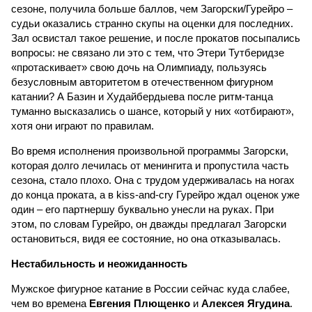
сезоне, получила больше баллов, чем Загорски/Гурейро –
судьи оказались странно скупы на оценки для последних.
Зал освистал такое решение, и после прокатов посыпались
вопросы: не связано ли это с тем, что Этери Тутберидзе
«протаскивает» свою дочь на Олимпиаду, пользуясь
безусловным авторитетом в отечественном фигурном
катании? А Базин и Худайбердыева после ритм-танца
туманно высказались о шансе, который у них «отбирают»,
хотя они играют по правилам.
Во время исполнения произвольной программы Загорски,
которая долго лечилась от менингита и пропустила часть
сезона, стало плохо. Она с трудом удерживалась на ногах
до конца проката, а в kiss-and-cry Гурейро ждал оценок уже
один – его партнершу буквально унесли на руках. При
этом, по словам Гурейро, он дважды предлагал Загорски
остановиться, видя ее состояние, но она отказывалась.
Нестабильность и неожиданность
Мужское фигурное катание в России сейчас куда слабее,
чем во времена
Евгения Плющенко
и
Алексея Ягудина
.