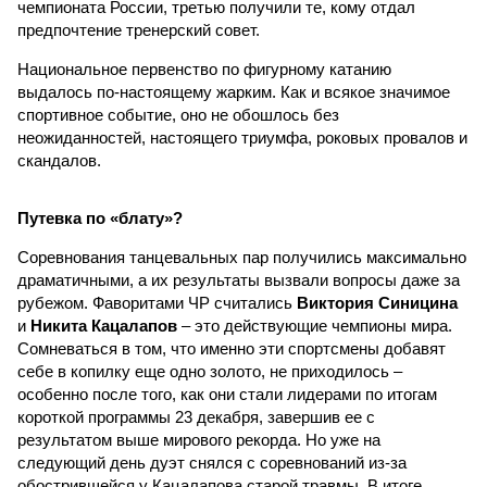
чемпионата России, третью получили те, кому отдал
предпочтение тренерский совет.
Национальное первенство по фигурному катанию
выдалось по-настоящему жарким. Как и всякое значимое
спортивное событие, оно не обошлось без
неожиданностей, настоящего триумфа, роковых провалов и
скандалов.
Путевка по «блату»?
Соревнования танцевальных пар получились максимально
драматичными, а их результаты вызвали вопросы даже за
рубежом. Фаворитами ЧР считались
Виктория Синицина
и
Никита Кацалапов
– это действующие чемпионы мира.
Сомневаться в том, что именно эти спортсмены добавят
себе в копилку еще одно золото, не приходилось –
особенно после того, как они стали лидерами по итогам
короткой программы 23 декабря, завершив ее с
результатом выше мирового рекорда. Но уже на
следующий день дуэт снялся с соревнований из-за
обострившейся у Кацалапова старой травмы. В итоге