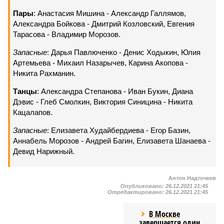
Пары
: Анастасия Мишина - Александр Галлямов,
Александра Бойкова - Дмитрий Козловский, Евгения
Тарасова - Владимир Морозов.
Запасные
: Дарья Павлюченко - Денис Ходыкин, Юлия
Артемьева - Михаил Назарычев, Карина Акопова -
Никита Рахманин.
Танцы
: Александра Степанова - Иван Букин, Диана
Дэвис - Глеб Смолкин, Виктория Синицина - Никита
Кацалапов.
Запасные
: Елизавета Худайбердиева - Егор Базин,
Аннабель Морозов - Андрей Багин, Елизавета Шанаева -
Девид Нарижный.
Антон Надточеев
Опубликовано:
26.12.2021 21:45
Отредактировано:
26.12.2021 21:45
В Москве
завершается один