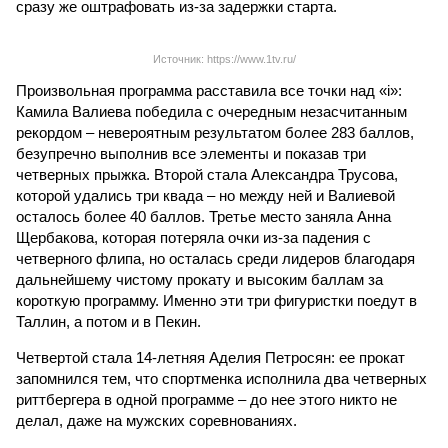
сразу же оштрафовать из-за задержки старта.
Источник: https://www.1tv.ru/
Произвольная программа расставила все точки над «i»:
Камила Валиева победила с очередным незасчитанным
рекордом – невероятным результатом более 283 баллов,
безупречно выполнив все элементы и показав три
четверных прыжка. Второй стала Александра Трусова,
которой удались три квада – но между ней и Валиевой
осталось более 40 баллов. Третье место заняла Анна
Щербакова, которая потеряла очки из-за падения с
четверного флипа, но осталась среди лидеров благодаря
дальнейшему чистому прокату и высоким баллам за
короткую программу. Именно эти три фигуристки поедут в
Таллин, а потом и в Пекин.
Четвертой стала 14-летняя Аделия Петросян: ее прокат
запомнился тем, что спортменка исполнила два четверных
риттбергера в одной программе – до нее этого никто не
делал, даже на мужских соревнованиях.