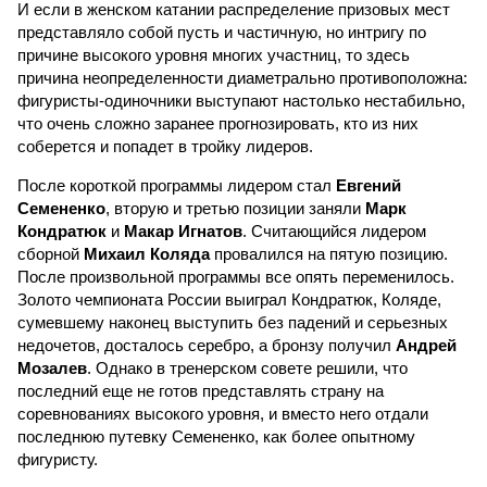
И если в женском катании распределение призовых мест
представляло собой пусть и частичную, но интригу по
причине высокого уровня многих участниц, то здесь
причина неопределенности диаметрально противоположна:
фигуристы-одиночники выступают настолько нестабильно,
что очень сложно заранее прогнозировать, кто из них
соберется и попадет в тройку лидеров.
После короткой программы лидером стал
Евгений
Семененко
, вторую и третью позиции заняли
Марк
Кондратюк
и
Макар Игнатов
. Считающийся лидером
сборной
Михаил Коляда
провалился на пятую позицию.
После произвольной программы все опять переменилось.
Золото чемпионата России выиграл Кондратюк, Коляде,
сумевшему наконец выступить без падений и серьезных
недочетов, досталось серебро, а бронзу получил
Андрей
Мозалев
. Однако в тренерском совете решили, что
последний еще не готов представлять страну на
соревнованиях высокого уровня, и вместо него отдали
последнюю путевку Семененко, как более опытному
фигуристу.