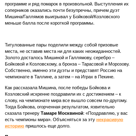
программе и ряд помарок в произвольной. Выступления их
соперников оказались почти безупречны, причем дуэт
Мишина/Галлямов выигрывал у Бойковой/Козловского
меньше балла после короткой программы.
Титулованные пары поделили между собой призовые
места, не оставив места ни для каких неожиданностей.
Золото досталось Мишиной и Галлямову, серебро –
Бойковой и Козловскому, а бронза – Тарасовой и Морозову.
Собственно, именно эти дуэты и представят Россию на
чемпионате в Таллине, а затем – на Играх в Пекине.
Как рассказала Мишина, после победы Бойкова и
Козловский искренне поздравили их с достижением – к
слову, на чемпионате мира все вышло совсем по-другому.
Тогда Бойкова, огорченная результатом, язвительно
сказала тренеру
Тамаре Москвиной
: «Поздравляю, у вас
есть чемпионы мира». Объясняться за эту
некрасивую
историю
пришлось еще долго.