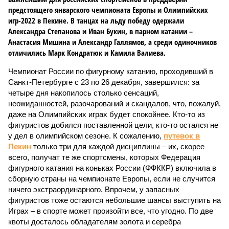
предстоящего январского чемпионата Европы и Олимпийских
игр-2022 в Пекине. В танцах на льду победу одержали
Александра Степанова и Иван Букин, в парном катании –
Анастасия Мишина и Александр Галлямов, а среди одиночников
отличились Марк Кондратюк и Камила Валиева.
Чемпионат России по фигурному катанию, проходивший в
Санкт-Петербурге с 23 по 26 декабря, завершился: за
четыре дня накопилось столько сенсаций,
неожиданностей, разочарований и скандалов, что, пожалуй,
даже на Олимпийских играх будет спокойнее. Кто-то из
фигуристов добился поставленной цели, кто-то остался не
у дел в олимпийском сезоне. К сожалению,
путевок в
Пекин
только три для каждой дисциплины – их, скорее
всего, получат те же спортсмены, которых Федерация
фигурного катания на коньках России (ФФККР) включила в
сборную страны на чемпионате Европы, если не случится
ничего экстраординарного. Впрочем, у запасных
фигуристов тоже остаются небольшие шансы выступить на
Играх – в спорте может произойти все, что угодно. По две
квоты досталось обладателям золота и серебра