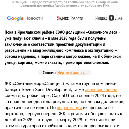
«Станция Л» продолжают ждать от компании Capital Group начала
реальной достройки (изображение сгенерировано ИИ)
Пока в Ярославском районе СВАО дольщики «Сказочного леса»
уже получают ключи – в мае 2026 года были получены
заключение о соответствии проектной документации и
разрешение на ввод жилищного комплекса в эксплуатацию –
совсем недалеко, в паре станций метро южнее, на Люблинской
улице, картина, можно сказать, прямо противоположная.
Сюжет:
Недвижимость
ЖК «Светлый мир «Станция Л»: та же группа компаний-
банкрот Seven Suns Development, та же
анонсированная
схема достройки через Capital Group осенью 2024 года, но
за прошедшие два года результатов, по словам дольщиков,
практически не видно. По
информации
из профильных
порталов, первую очередь ЖК строители обещают сдать к
декабрю 2026 г., вторую – к марту 2028-го. Но никто при
этом из кураторов стройки не задается вопросом: как эти