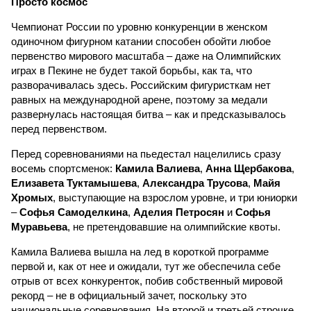
Просто космос
Чемпионат России по уровню конкуренции в женском
одиночном фигурном катании способен обойти любое
первенство мирового масштаба – даже на Олимпийских
играх в Пекине не будет такой борьбы, как та, что
разворачивалась здесь. Российским фигуристкам нет
равных на международной арене, поэтому за медали
развернулась настоящая битва – как и предсказывалось
перед первенством.
Перед соревнованиями на пьедестал нацелились сразу
восемь спортсменок:
Камила Валиева
,
Анна Щербакова
,
Елизавета Туктамышева
,
Александра Трусова
,
Майя
Хромых
, выступающие на взрослом уровне, и три юниорки
–
Софья Самоделкина
,
Аделия Петросян
и
Софья
Муравьева
, не претендовавшие на олимпийские квоты.
Камила Валиева вышла на лед в короткой программе
первой и, как от нее и ожидали, тут же обеспечила себе
отрыв от всех конкуренток, побив собственный мировой
рекорд – не в официальный зачет, поскольку это
национальные соревнования. На второй и третьей строчке