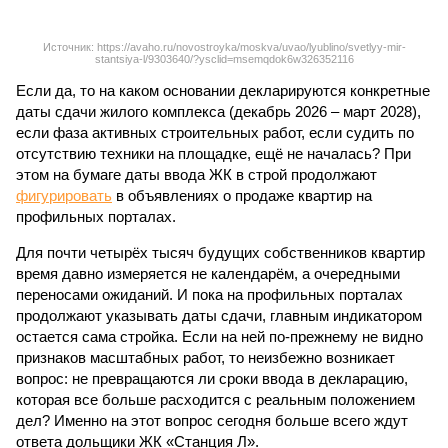
Источник: https://avaho.ru/novostroyka/moskva/uvao/lyublino/svetlyy-mir-
stantsiya-l/9303640/?ysclid=msemqdok6w326352116
Если да, то на каком основании декларируются конкретные
даты сдачи жилого комплекса (декабрь 2026 – март 2028),
если фаза активных строительных работ, если судить по
отсутствию техники на площадке, ещё не началась? При
этом на бумаге даты ввода ЖК в строй продолжают
фигурировать
в объявлениях о продаже квартир на
профильных порталах.
Для почти четырёх тысяч будущих собственников квартир
время давно измеряется не календарём, а очередными
переносами ожиданий. И пока на профильных порталах
продолжают указывать даты сдачи, главным индикатором
остается сама стройка. Если на ней по-прежнему не видно
признаков масштабных работ, то неизбежно возникает
вопрос: не превращаются ли сроки ввода в декларацию,
которая все больше расходится с реальным положением
дел? Именно на этот вопрос сегодня больше всего ждут
ответа дольщики ЖК «Станция Л».