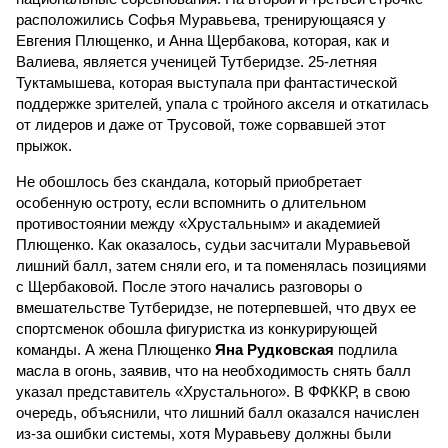
расположились Софья Муравьева, тренирующаяся у
Евгения Плющенко, и Анна Щербакова, которая, как и
Валиева, является ученицей Тутберидзе. 25-летняя
Туктамышева, которая выступала при фантастической
поддержке зрителей, упала с тройного акселя и откатилась
от лидеров и даже от Трусовой, тоже сорвавшей этот
прыжок.
Не обошлось без скандала, который приобретает
особенную остроту, если вспомнить о длительном
противостоянии между «Хрустальным» и академией
Плющенко. Как оказалось, судьи засчитали Муравьевой
лишний балл, затем сняли его, и та поменялась позициями
с Щербаковой. После этого начались разговоры о
вмешательстве Тутберидзе, не потерпевшей, что двух ее
спортсменок обошла фигуристка из конкурирующей
команды. А жена Плющенко
Яна Рудковская
подлила
масла в огонь, заявив, что на необходимость снять балл
указал представитель «Хрустального». В ФФККР, в свою
очередь, объяснили, что лишний балл оказался начислен
из-за ошибки системы, хотя Муравьеву должны были