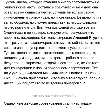
Туктамышева, которую ставили в число претенденток на
олимпийские квоты, осталась практически не у дел: она
осталась на седьмом месте, уступив не только своим
титулованным соперницам, но и юниоркам. Ее включили в
запас сборной, но сложно представить, что до февраля
что-то поменяется. Для Туктамышевой это уже третья
Олимпиада в ее карьере, которую она пропускает – и,
вероятно, последняя. Как констатировал
Алексей Ягудин
,
этот результат закономерен, потому что сейчас катаются
совсем иначе – упор идет на элементы ультра-си, и
Туктамышева не может противопоставить соперницам,
владеющим квадами, ничего, кроме тройного акселя и
безусловной харизмы, которой, к сожалению, не хватает
для конкуренции с новым поколением спортсменок. Есть
ли у ученицы
Алексея Мишина
шансы попасть в Пекин?
Очень и очень призрачные, и только в том случае, если с
дистанции сойдет кто-то из троицы призеров ЧР.
Источник: https://twitter.com/MatchTV
Одиночные женские соревнования стали настоящим