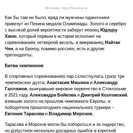
Источник: https://fsrussia.ru/
Как бы там ни было, вряд ли мужчины-одиночники
привезут из Пекина медали Олимпиады. Золото и серебро
с высокой долей вероятности заберут японец
Юдзуру
Ханю
, который первым в истории исполнил на
соревнованиях четверной аксель, и американец
Нэйтан
Чен
, а на бронзу, помимо россиян, есть и другие
претенденты.
Битва чемпионов
В спортивных соревнованиях пар схлестнулись сразу три
чемпионских дуэта:
Анастасия Мишина
и
Александр
Галлямов
, выигравшие мировое первенство в Стокгольме
в 2021 году,
Александра Бойкова
и
Дмитрий Козловский
,
взявшие золото на прошлом чемпионате Европы, и
победители прошлогоднего национального турнира –
Евгения Тарасова
и
Владимир Морозов
.
Тарасова и Морозов могли бы побороться и за лидерство,
но допустили несколько досадных ошибок в короткой