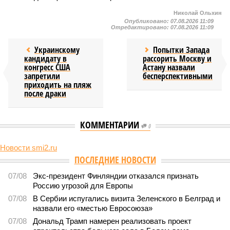
Николай Ольхин
Опубликовано:
07.08.2026 11:09
Отредактировано:
07.08.2026 11:09
Украинскому
Попытки Запада
кандидату в
рассорить Москву и
конгресс США
Астану назвали
запретили
бесперспективными
приходить на пляж
после драки
КОММЕНТАРИИ
0
Новости smi2.ru
ПОСЛЕДНИЕ НОВОСТИ
07/08
Экс-президент Финляндии отказался признать
Россию угрозой для Европы
07/08
В Сербии испугались визита Зеленского в Белград и
назвали его «местью Евросоюза»
07/08
Дональд Трамп намерен реализовать проект