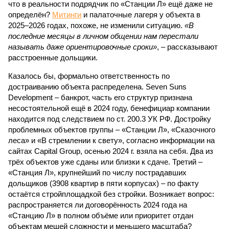
что в реальности подрядчик по «Станции Л» ещё даже не
определён?
Митинги
и палаточные лагеря у объекта в
2025–2026 годах, похоже, не изменили ситуацию.
«В
последние месяцы в личном общении нам перестали
называть даже ориентировочные сроки»
, – рассказывают
расстроенные дольщики.
Казалось бы, формально ответственность по
достраиванию объекта распределена. Seven Suns
Development – банкрот, часть его структур признана
несостоятельной ещё в 2024 году, бенефициар компании
находится под следствием по ст. 200.3 УК РФ. Достройку
проблемных объектов группы – «Станции Л», «Сказочного
леса» и «В стремлении к свету», согласно информации на
сайтах Capital Group, осенью 2024 г. взяла на себя. Два из
трёх объектов уже сданы или близки к сдаче. Третий –
«Станция Л», крупнейший по числу пострадавших
дольщиков (3908 квартир в пяти корпусах) – по факту
остаётся стройплощадкой без стройки. Возникает вопрос:
распространяется ли договорённость 2024 года на
«Станцию Л» в полном объёме или приоритет отдан
объектам мешей сложности и меньшего масштаба?