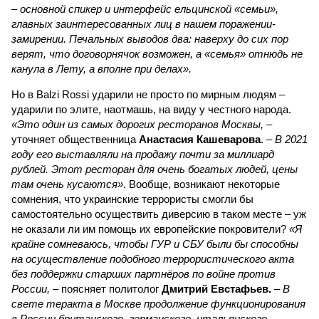
– основной спикер и интерфейс ельцинской «семьи»,
главных заинтересованных лиц в нашем поражении-
замирении. Печальных выводов два: наверху до сих пор
верят, что договорнячок возможен, а «семья» отнюдь не
канула в Лету, а вполне при делах».
Но в Balzi Rossi ударили не просто по мирным людям –
ударили по элите, наотмашь, на виду у честного народа.
«Это один из самых дорогих ресторанов Москвы,
–
уточняет общественница
Анастасия Кашеварова
. –
В 2021
году его выставляли на продажу почти за миллиард
рублей. Этот ресторан для очень богатых людей, цены
там очень кусаются»
. Вообще, возникают некоторые
сомнения, что украинские террористы смогли бы
самостоятельно осуществить диверсию в таком месте – уж
не оказали ли им помощь их европейские покровители?
«Я
крайне сомневаюсь, чтобы ГУР и СБУ были бы способны
на осуществление подобного террористического акта
без поддержки старших партнёров по войне против
России,
– поясняет политолог
Дмитрий Евстафьев.
–
В
свете теракта в Москве продолжение функционирования
в России британского, германского, итальянского