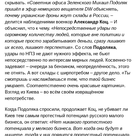
скрывать.
«Советник офиса Зеленского Михаил Подоляк
пришёл в эфир немецкого вещателя DW объяснять,
почему украинские дроны жгут склады в России,
–
делится наблюдениями военкор
Александр Коц.
– И
объяснил, что к чему.
«Непосредственные удары по
огромному количеству людей, которые вне политики и
которые просто зарабатывают деньги, сразу лишают
их всего, лишают перспектив»
. Со слов
Подоляка
,
удары по НПЗ не дают нужного эффекта, не бьют
непосредственно по интересам мирных людей. Косвенно-то
задевают – очереди за бензином, неопределённость, этого
не отнять. А вот склады с ширпотребом – другое дело.
«Ты
смотришь и наслаждаешься тем, что твой бизнес
умирает. Соответственно очень красивые картинки»
.
Взгляд из Киева – во всём своём извращённом
непотребстве.
Когда Подоляка спросили, продолжает Коц, не убивает ли
Киев тем самым протестный потенциал русского малого
бизнеса, он ответил:
«Нет никакого протестного
потенциала у мелкого бизнеса. Вот когда они будут в
нищете, тогда у них появится протестный потенциал».