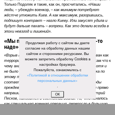
Только Подоляк и такие, как он, просчитались.
«Наши
люди,
– убеждён военкор, –
как минимум потребуют
жёстче утюжить Киев. А как максимум, разорившись,
подпишут контракт – назло Киеву. Или закусят удила и
будут дальше пахать – вопреки. Как это делали всегда в
эпохи невзгод и лишений».
«Мы пришли к точке, когда делать что-то
Продолжая работу с сайтом вы даете
надо»
согласие на обработку данных нашим
сайтом и сторонними ресурсами. Вы
«Взрыв в ресторане Balzi Rossi был охарактеризован как
можете запретить обработку Cookies в
террористический акт, –
раскладывает по полочкам что к
настройках браузера.
чему аналитик и телеведущий
Дмитрий Саймс
, –
хотя и
Пожалуйста, ознакомьтесь с
не было указано, кто за него ответственен. И пока по
«Политикой в отношении обработки
этому поводу нет официальных заявлений
персональных данных»
соответствующих органов, окончательные выводы
.
преждевременны. А вот предварительные выводы прямо
напрашиваются. Россия, как недавно говорил Дмитрий
OK
Песков, находится в состоянии войны. То, что началось
как специальная военная операция, переросло в большую
войну, где на стороне Украины участвуют многие
европейские государства – непосредственно