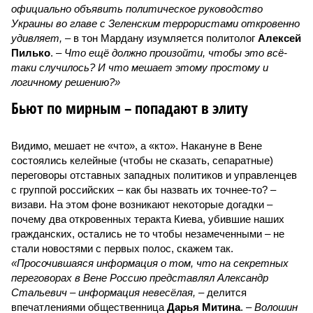
официально объявить политическое руководство
Украины во главе с Зеленским террористами откровенно
удивляет,
– в тон Мардану изумляется политолог
Алексей
Пилько
. –
Что ещё должно произойти, чтобы это всё-
таки случилось? И что мешает этому простому и
логичному решению?»
Бьют по мирным – попадают в элиту
Видимо, мешает не «что», а «кто». Накануне в Вене
состоялись келейные (чтобы не сказать, сепаратные)
переговоры отставных западных политиков и управленцев
с группой российских – как бы назвать их точнее-то? –
визави. На этом фоне возникают некоторые догадки –
почему два откровенных теракта Киева, убившие наших
гражданских, остались не то чтобы незамеченными – не
стали новостями с первых полос, скажем так.
«Просочившаяся информация о том, что на секретных
переговорах в Вене Россию представлял Александр
Стальевич – информация невесёлая,
– делится
впечатлениями общественница
Дарья Митина
. –
Волошин