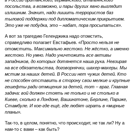
посольства, а возможно, и пары других явно выглядит
излишним. Значит, надо лишить террористов баз
тыловой поддержки под дипломатическим прикрытием.
Это уже не побудка, это – набат, пора просыпаться».
А вот за трагедию Геленджика надо отомстить,
справедливо полагает Евстафьев.
«Просто нельзя не
отомстить. Максимально жестоко. Не жёстко, а именно
жестоко. Но умно. Надо уничтожить все активы
западников, до которых дотянется наша рука. Невзирая
на все обязательства, договорнячки, шахер-махеры. Мы
мстим за наших детей. В России нет чужих детей. Кто
не способен отставить в сторону свои мелкие и крупные
гешефты ради отмщения за детей, тот – враг. Главная
задача: вой должен стоять не только и не столько в
Киеве, сколько в Лондоне, Вашингтоне, Берлине, Париже,
Стамбуле. И кое-где ещё, где любят играть в «мирные
планы».
Так-то, в целом, понятно, что происходит, не так ли? Ну а
нам-то с вами – как быть?