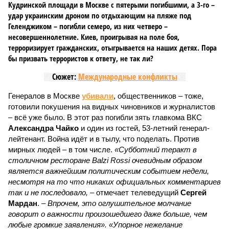
Кудринской площади в Москве с пятерыми погибшими, а 3-го –
удар украинским дроном по отдыхающим на пляже под
Геленджиком – погибли семеро, из них четверо –
несовершеннолетние. Киев, проигрывая на поле боя,
терроризирует гражданских, отыгрывается на наших детях. Пора
бы призвать террористов к ответу, не так ли?
Сюжет:
Международные конфликты
Генералов в Москве
убивали
, общественников – тоже,
готовили покушения на видных чиновников и журналистов
– всё уже было. В этот раз погибли зять главкома ВКС
Александра Чайко
и один из гостей, 53-летний генерал-
лейтенант. Война идёт и в тылу, что поделать. Против
мирных людей – в том числе.
«Субботний теракт в
столичном ресторане Balzi Rossi очевидным образом
является важнейшим политическим событием недели,
несмотря на то что никаких официальных комментариев
так и не последовало,
– отмечает телеведущий
Сергей
Мардан
. –
Впрочем, это оглушительное молчание
говорит о важности произошедшего даже больше, чем
любые громкие заявления». «Упорное нежелание