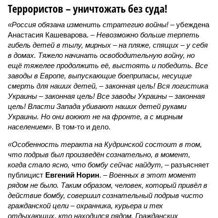
Террористов – уничтожать без суда!
«Россия обязана изменить стратегию войны!
– убеждена
Анастасия Кашеварова. –
Невозможно больше терпеть
гибель детей в тылу, мирных – на пляже, спящих – у себя
в домах. Тяжело начинать освободительную войну, но
ещё тяжелее продолжить её, выстоять и победить. Все
заводы в Европе, выпускающие боеприпасы, несущие
смерть для наших детей, – законная цель! Вся логистика
Украины – законная цель! Все заводы Украины – законная
цель! Власти Запада убивают наших детей руками
Украины. Но они воюют не на фронте, а с мирным
населением»
. В том-то и дело.
«Особенность теракта на Кудринской состоит в том,
что подрыв был произведён сознательно, в момент,
когда стало ясно, что бомбу сейчас найдут,
– разъясняет
публицист
Евгений Норин
. –
Военных в этот момент
рядом не было. Таким образом, человек, который привёл в
действие бомбу, совершил сознательный подрыв чисто
гражданской цели – охранника, курьера и тех
отдыхающих, кто находился рядом. Гражданских