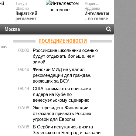
Тимур
Марина
Шафир
Ярдаева
Пиратский
Интеллектом
регламент
– по голове
Москва
ПОСЛЕДНИЕ НОВОСТИ
2045
09:09
Российские школьники осенью
будут отдыхать больше, чем
зимой
08:49
Финский МИД не удалил
рекомендации для граждан,
воюющих за ВСУ
08:44
США занимаются поисками
лидера на Кубе по
венесуэльскому сценарию
07/08
Экс-президент Финляндии
отказался признать Россию
угрозой для Европы
07/08
В Сербии испугались визита
Зеленского в Белград и назвали