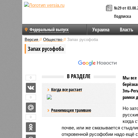
№29 от 03.08.
Подписка
Украина
Власть
Федеральный выпуск
Версия
//
Общество
//
Запах русофоба
Запах русофоба
В РАЗДЕЛЕ
Мы все 
0
берёзк
Когда все растает
Эль-Рег
рамки д
0
Но зато
Реанимация трамваю
русски
0
когда 
почве, или же смазывается стыдлив
откровенной русофобии надо ещё с