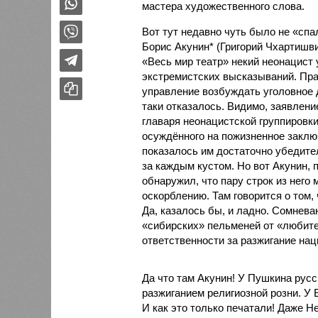
мастера художественного слова.
Вот тут недавно чуть было не «сп
Борис Акунин* (Григорий Чхартишви
«Весь мир театр» некий неонацист
экстремистских высказываний. Пра
управление возбуждать уголовное 
таки отказалось. Видимо, заявлени
главаря неонацистской группировки
осуждённого на пожизненное заключ
показалось им достаточно убедител
за каждым кустом. Но вот Акунин, 
обнаружил, что пару строк из него
оскорблению. Там говорится о том,
Да, казалось бы, и ладно. Сомнева
«сибирских» пельменей от «любител
ответственности за разжигание на
Да что там Акунин! У Пушкина русс
разжиганием религиозной розни. У 
И как это только печатали! Даже 