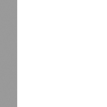
смертоносных стихийных бедствий,
пострадавших в тот год достигло 5
составило 4 миллиона. Впрочем, для
года вода прорвала многочисленны
Северный Китай, так как местность
препятствий на своём пути, уничто
квадратных километров (а это бол
2 млн человек остались без крова,
спровоцированной катастрофой па
Третье место по кровожадности в р
бедствий занимает смертоносный ц
ставший самым мощным среди себе
наблюдений. Он поразил территори
тогда называвшейся Восточным Пак
штата Западная Бенгалия. Шторма 
полумиллиона человек.
Кажется, стремящаяся сохранить с
знала о том, какие именно страны 
«грязными» в плане производств, 
их демографию. А как ещё объяснить