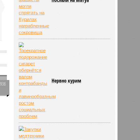
Нервно курим
5938
0
м
773