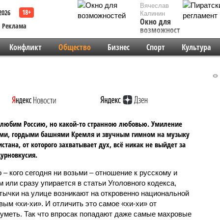
Вячеслав
2026
Калинин
Окно для
Реклама
возможностей
Конфликт
Общество
Бизнес
Спорт
Культура
любим Россию, но какой-то странною любовью. Умиление
ами, гордыми башнями Кремля и звучным гимном на музыку
истана, от которого захватывает дух, всё никак не выйдет за
урновкусия.
 – кого сегодня ни возьми – отношение к русскому и
м или сразу упирается в статьи Уголовного кодекса,
стычки на улице возникают на откровенно национальной
ым «хи-хи». И отличить это самое «хи-хи» от
уметь. Так что впросак попадают даже самые махровые