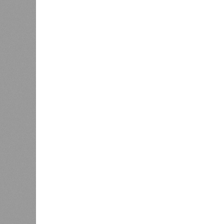
природных катастроф почти все ме
Пакистане, Бангладеш и Турции? Ч
никогда не затрагивали, здесь бе
эпидемии вроде бубонной чумы (200
17,4 до 100 млн погибших во всём м
Когда земля – дыбом
Но это дела давно минувших дней.
A-Z Animals, основываясь на совр
тенденциях, составили свой списо
бедствий, угрожающих человечеству
«Золото» получили землетрясения.
Тихоокеанское вулканическое огне
западное побережье Северной и Юж
расположены на очень активных ли
центральная часть США – причина
Землетрясения средней силы – явле
периодически, раз в несколько стол
примеру, в самом конце 2004 года 
Суматра, а следом пошли огромные