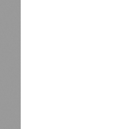
карантина
центр зан
Земля уже не раз показывала чел
В РАЗДЕЛЕ
Природа
1
стремит
Право на память
особенн
катастр
0
на день
Энергообман
Расск
0
очеред
биологов, называется «Конец всей
исследователей в организации кон
разберётся, как и где уменьшить 
Да, на
(фото: en.wikipedia.org)
единст
полноц