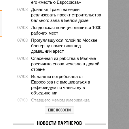
его «местью Евросоюза»
07/08
Дональд Трамп намерен
реализовать проект строительства
бального зала в Белом доме
07/08
Лондонская полиция лишится 1000
рабочих мест
07/08
Прогулявшуюся голой по Москве
блогершу поместили под
домашний арест
07/08
Спасённая из рабства в Мьянме
россиянка снова исчезла в другой
стране
07/08
Исландия потребовала от
Евросоюза не вмешиваться в
референдум по членству в
объединении
07/08
Ставшего мемом американца
Уолкера вызвали в миграционную
ЕЩЕ НОВОСТИ
службу
07/08
Марокко опасается нового
НОВОСТИ ПАРТНЕРОВ
наплыва мигрантов в Сеуту