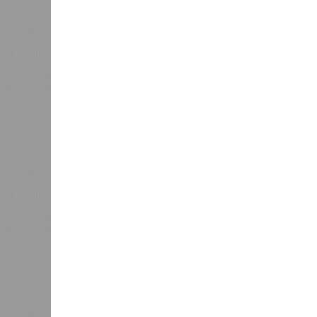
жизнь уничтожить. Так уж вышло, 
всевозможные геологические, мете
человека довольно опасны. Или по
Все стихии сразу
Около 100 лет назад в Поднебесно
тремя несчастьями. Страну послед
паводок, невероятные ливни. Неск
стихий. Вот что тогда приключилось
Зима 1931 года выдалась в Китае 
образовалось огромное количество
суши, продолжавшегося с 1928-го. 
устремился в реки, начался небы
наводнением, которое обильные вес
преобразовалось в массовый потоп
циклонами. Последствия оказались
территорию в 180 тыс. квадратных 
Курским или Калужским областям, 
В общем, недаром события 1931-го