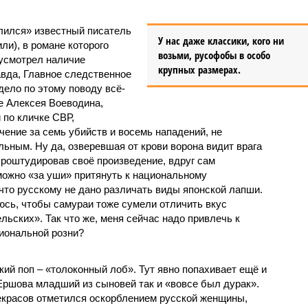
алился» известный писатель
У нас даже классики, кого ни
ли), в романе которого
возьми, русофобы в особо
 усмотрел наличие
крупных размерах.
вда, Главное следственное
дело по этому поводу всё-
е Алексея Воеводина,
 по кличке СВР,
ение за семь убийств и восемь нападений, не
ьным. Ну да, озверевшая от крови ворона видит врага
проштудировав своё произведение, вдруг сам
 можно «за уши» притянуть к национальному
 что русскому не дано различать виды японской лапши.
юсь, чтобы самураи тоже сумели отличить вкус
ьских». Так что же, меня сейчас надо привлечь к
циональной розни?
кий поп – «толоконный лоб». Тут явно попахивает ещё и
Ершова младший из сыновей так и «вовсе был дурак».
Некрасов отметился оскорблением русской женщины,