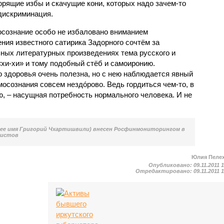
горящие избы и скачущие кони, которых надо зачем-то
 дискриминация.
осознание особо не избаловано вниманием
ния известного сатирика Задорного сочтём за
ьных литературных произведениях тема русского и
«хи-хи» и тому подобный стёб и самоиронию.
о здоровья очень полезна, но с нею наблюдается явный
мосознания совсем нездóрово. Ведь гордиться чем-то, в
, – насущная потребность нормального человека. И не
ее имя Григорий Чхартишвили) внесен Росфинмониторингом в
мистов
Юлия Пеле
Опубликовано:
09.11.2011 
Отредактировано:
09.11.2011 