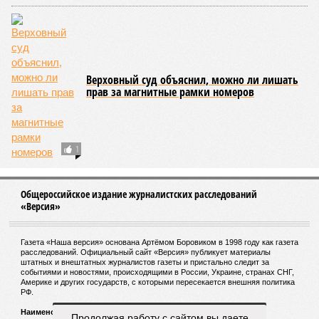
Верховный суд объяснил, можно ли лишать
прав за магнитные рамки номеров
1
Общероссийское издание журналистских расследований
«Версия»
Газета «Наша версия» основана Артёмом Боровиком в 1998 году как газета
расследований. Официальный сайт «Версия» публикует материалы
штатных и внештатных журналистов газеты и пристально следит за
событиями и новостями, происходящими в России, Украине, странах СНГ,
Америке и других государств, с которыми пересекается внешняя политика
РФ.
Наименование:
Cетевое издание «Версия»
Продолжая работу с сайтом вы даете