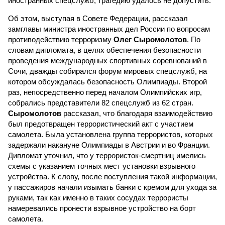
иностранных спецслужб, трагедию удалось не допустить.
Об этом, выступая в Совете Федерации, рассказал
замглавы министра иностранных дел России по вопросам
противодействию терроризму
Олег Сыромолотов
. По
словам дипломата, в целях обеспечения безопасности
проведения международных спортивных соревнований в
Сочи, дважды собирался форум мировых спецслужб, на
котором обсуждалась безопасность Олимпиады. Второй
раз, непосредственно перед началом Олимпийских игр,
собрались представители 82 спецслужб из 62 стран.
Сыромолотов
рассказал, что благодаря взаимодействию
был предотвращен террористический акт с участием
самолета. Была установлена группа террористов, которых
задержали накануне Олимпиады в Австрии и во Франции.
Дипломат уточнил, что у террористок-смертниц имелись
схемы с указанием точных мест установки взрывного
устройства. К слову, после поступления такой информации,
у пассажиров начали изымать банки с кремом для ухода за
руками, так как именно в таких сосудах террористы
намеревались пронести взрывное устройство на борт
самолета.