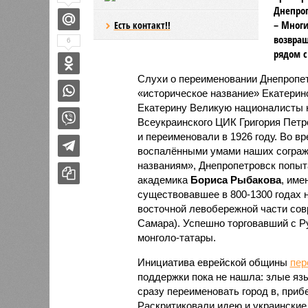
Днепроп
– Многи
Есть контакт!!
возвращ
6
рядом с
Слухи о переименовании Днепропет
«историческое название» Екатерин
Екатерину Великую националисты 
Всеукраинского ЦИК Григория Петро
и переименовали в 1926 году. Во в
воспалёнными умами наших сограж
названиям», Днепропетровск попыт
академика
Бориса Рыбакова
, име
существовавшее в 800-1300 годах н
восточной левобережной части совр
Самара). Успешно торговавший с Р
монголо-татары.
Инициатива еврейской общины
пер
поддержки пока не нашла: злые яз
сразу переименовать город в, приб
Раскритиковали идею и украинские