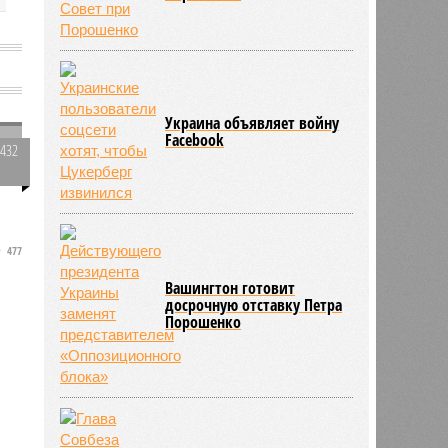
Украина объявляет войну
Facebook
3432
0
477
Вашингтон готовит
досрочную отставку Петра
Порошенко