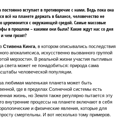
 постоянно вступает в противоречие с нами. Ведь пока она
ся всё на планете держать в балансе, человечество не
о церемонится с окружающей средой. Самые массовые
офы в прошлом – какими они были? Какие ждут нас со дня
 и чем грозят?
аз
Стивена Кинга
, в котором описывались последствия
ного апокалипсиса, искусственно вызванного группой
 этой мерзости». В реальной жизни участия пытливых
ца света может не понадобиться: природа сама
масштабы человеческой популяции.
ша любимая маленькая планета может быть
венной, где в пределах Солнечной системы есть
енная жизнь, но Земля также регулярно пытается эту
что внутренние процессы на планете включают в себя
орологические и физические явления, которые для
просту смертельны. И вот несколько тому примеров.