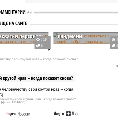
ОММЕНТАРИИ
0
Путин решил не
иров закрыли в
окунаться в прорубь на
ЕЩЕ НА САЙТЕ
те на семь часов
Крещение из-за
нехватки персонала
пандемии
2446
ния Spirit Airlines
Владимир Путин решил в этом
0
пассажиров в самолёте
году нарушить свою традицию,
асов из-за того, что не
прислушаться к рекомендациям
еству свой крутой нрав – когда покажет снова?
айти свободного пилота
представителей церкви, и не
лнения рейса. Причиной
стал окунаться в прорубь на
а стала нехватка
Крещение из-за эпидемической
 крутой нрав – когда покажет снова?
а.
обстановки.
овечеству свой крутой нрав – когда покажет снова?
(фото: АР-ТАСС)