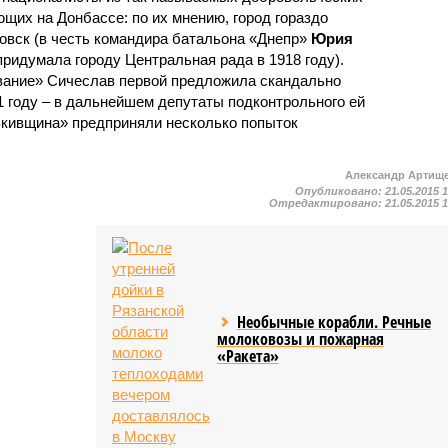
щих на Донбассе: по их мнению, город гораздо
овск (в честь командира батальона «Днепр»
Юрия
придумала городу Центральная рада в 1918 году).
звание» Сичеслав первой предложила скандально
1 году – в дальнейшем депутаты подконтрольного ей
ькивщина» предприняли несколько попыток
Александр Артищ
Опубликовано:
21.05.2015 
Отредактировано:
21.05.2015 
Необычные корабли. Речные
молоковозы и пожарная
«Ракета»