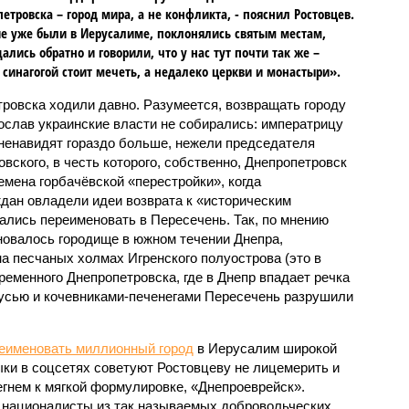
етровска – город мира, а не конфликта, - пояснил Ростовцев.
е уже были в Иерусалиме, поклонялись святым местам,
ались обратно и говорили, что у нас тут почти так же –
 синагогой стоит мечеть, а недалеко церкви и монастыри».
ровска ходили давно. Разумеется, возвращать городу
ослав украинские власти не собирались: императрицу
ненавидят гораздо больше, нежели председателя
вского, в честь которого, собственно, Днепропетровск
ремена горбачёвской «перестройки», когда
дан овладели идеи возврата к «историческим
ались переименовать в Пересечень. Так, по мнению
новалось городище в южном течении Днепра,
а песчаных холмах Игренского полуострова (это в
еменного Днепропетровска, где в Днепр впадает речка
усью и кочевниками-печенегами Пересечень разрушили
еименовать миллионный город
в Иерусалим широкой
ыки в соцсетях советуют Ростовцеву не лицемерить и
егнем к мягкой формулировке, «Днепроеврейск».
 националисты из так называемых добровольческих