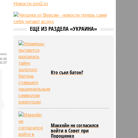
Новости smi2.ru
06/08
Euractiv: закрытие границы с
Россией спровоцировало спад
экономики Финляндии
06/08
Минобрнауки осенью примет
ЕЩЕ ИЗ РАЗДЕЛА «УКРАИНА»
решение о правилах приёма на
платные места в вузах
енко
16:35
16:37
Кто съел батон?
Маккейн не согласился
войти в Совет при
Порошенко