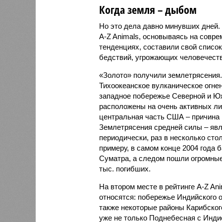
Когда земля – дыбом
Но это дела давно минувших дней.
A-Z Animals, основываясь на совр
тенденциях, составили свой списо
бедствий, угрожающих человечеству
«Золото» получили землетрясения.
Тихоокеанское вулканическое огне
западное побережье Северной и Юж
расположены на очень активных ли
центральная часть США – причина
Землетрясения средней силы – явле
периодически, раз в несколько стол
примеру, в самом конце 2004 года 
Суматра, а следом пошли огромные
тыс. погибших.
На втором месте в рейтинге A-Z An
относятся: побережье Индийского о
также некоторые районы Карибского
уже не только Поднебесная с Индие