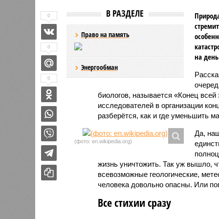
В РАЗДЕЛЕ
Природа
0
стремит
Право на память
особенн
катастр
0
на день
Энергообман
Расск
0
очеред
биологов, называется «Конец всей
исследователей в организации кон
разберётся, как и где уменьшить 
Да, на
(фото: en.wikipedia.org)
единст
полноц
жизнь уничтожить. Так уж вышло, 
всевозможные геологические, мете
человека довольно опасны. Или по
Все стихии сразу