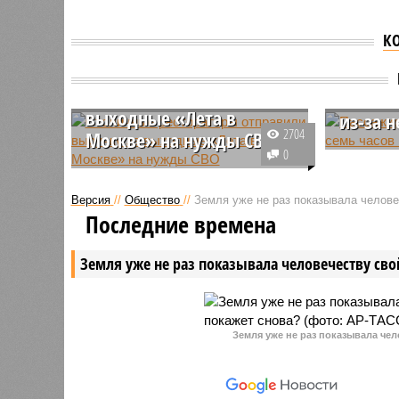
К
Столичные рестораторы
Пассаж
отправили выручку за
самолё
выходные «Лета в
из-за 
2704
Москве» на нужды СВО
Авиакомпа
0
За прошлые выходные
заперла 
благодаря проходящему
на семь ч
Версия
//
Общество
//
Земля уже не раз показывала человеч
фестивалю «Лето в Москве»
смогла н
Последние времена
выручка столичных
для выпо
рестораторов увеличилась в
инцидент
Земля уже не раз показывала человечеству свой
среднем на 30%, часть средств
персонал
была передана на нужды СВО.
Земля уже не раз показывала чел