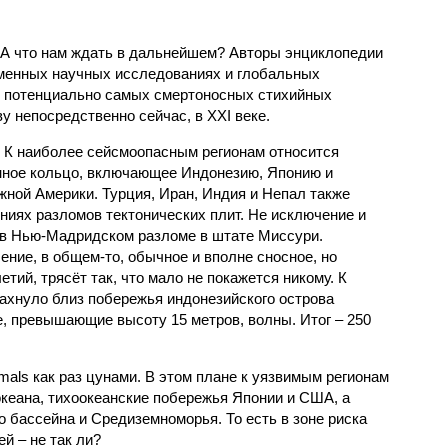
 А что нам ждать в дальнейшем? Авторы энциклопедии
еменных научных исследованиях и глобальных
к потенциально самых смертоносных стихийных
 непосредственно сейчас, в XXI веке.
 К наиболее сейсмоопасным регионам относится
нное кольцо, включающее Индонезию, Японию и
ной Америки. Турция, Иран, Индия и Непал также
ниях разломов тектонических плит. Не исключение и
 в Нью-Мадридском разломе в штате Миссури.
ние, в общем-то, обычное и вполне сносное, но
етий, трясёт так, что мало не покажется никому. К
бахнуло близ побережья индонезийского острова
, превышающие высоту 15 метров, волны. Итог – 250
imals как раз цунами. В этом плане к уязвимым регионам
кеана, тихо­океанские побережья Японии и США, а
 бассейна и Средиземноморья. То есть в зоне риска
й – не так ли?