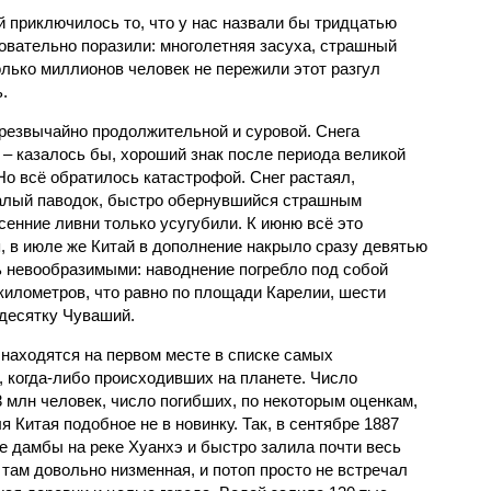
й приключилось то, что у нас назвали бы тридцатью
овательно поразили: многолетняя засуха, страшный
олько миллионов человек не пережили этот разгул
.
чрезвычайно продолжительной и суровой. Снега
 – казалось бы, хороший знак после периода великой
Но всё обратилось катастрофой. Снег растаял,
валый паводок, быстро обернувшийся страшным
енние ливни только усугубили. К июню всё это
, в июле же Китай в дополнение накрыло сразу девятью
 невообразимыми: наводнение погребло под собой
километров, что равно по площади Карелии, шести
десятку Чуваший.
 находятся на первом месте в списке самых
 когда-либо происходивших на планете. Число
3 млн человек, число погибших, по некоторым оценкам,
 Китая подобное не в новинку. Так, в сентябре 1887
е дамбы на реке Хуанхэ и быстро залила почти весь
 там довольно низменная, и потоп просто не встречал