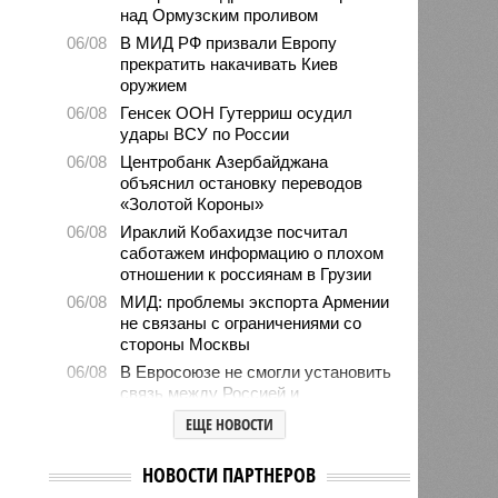
над Ормузским проливом
06/08
В МИД РФ призвали Европу
прекратить накачивать Киев
оружием
06/08
Генсек ООН Гутерриш осудил
удары ВСУ по России
06/08
Центробанк Азербайджана
объяснил остановку переводов
«Золотой Короны»
06/08
Ираклий Кобахидзе посчитал
саботажем информацию о плохом
отношении к россиянам в Грузии
06/08
МИД: проблемы экспорта Армении
не связаны с ограничениями со
стороны Москвы
06/08
В Евросоюзе не смогли установить
связь между Россией и
миграционным кризисом в Сеуте
ЕЩЕ НОВОСТИ
06/08
Ямпольская объяснила причины
проблем с поступлением в
НОВОСТИ ПАРТНЕРОВ
ведущие вузы страны