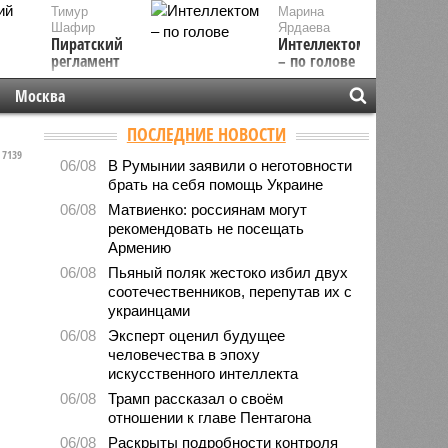
Тимур
Марина
Шафир
Ярдаева
Пиратский
Интеллектом
регламент
– по голове
Москва
ПОСЛЕДНИЕ НОВОСТИ
7139
06/08
В Румынии заявили о неготовности
брать на себя помощь Украине
06/08
Матвиенко: россиянам могут
рекомендовать не посещать
Армению
06/08
Пьяный поляк жестоко избил двух
соотечественников, перепутав их с
украинцами
06/08
Эксперт оценил будущее
человечества в эпоху
искусственного интеллекта
06/08
Трамп рассказал о своём
отношении к главе Пентагона
06/08
Раскрыты подробности контроля