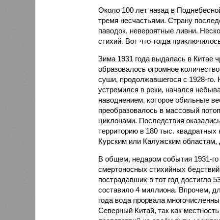
Около 100 лет назад в Поднебесно
тремя несчастьями. Страну послед
паводок, невероятные ливни. Неск
стихий. Вот что тогда приключилось
Зима 1931 года выдалась в Китае 
образовалось огромное количество
суши, продолжавшегося с 1928-го. 
устремился в реки, начался небы
наводнением, которое обильные вес
преобразовалось в массовый потоп
циклонами. Последствия оказались
территорию в 180 тыс. квадратных 
Курским или Калужским областям, 
В общем, недаром события 1931-го
смертоносных стихийных бедствий,
пострадавших в тот год достигло 5
составило 4 миллиона. Впрочем, для
года вода прорвала многочисленны
Северный Китай, так как местность