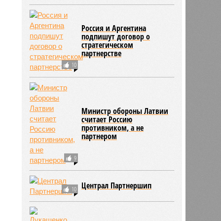
Россия и Аргентина
подпишут договор о
стратегическом
партнерстве
10
Министр обороны Латвии
считает Россию
противником, а не
партнером
9
Централ Партнершип
10