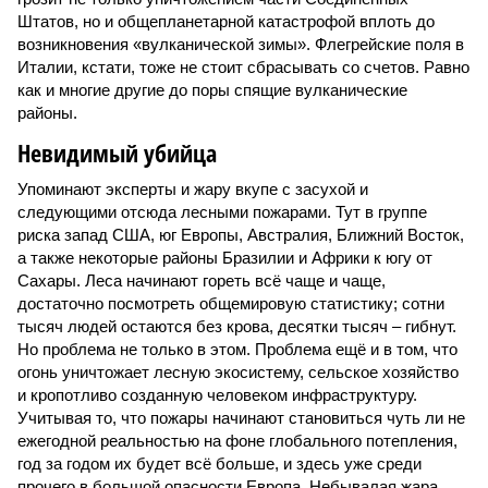
Штатов, но и общепланетарной катастрофой вплоть до
возникновения «вулканической зимы». Флегрейские поля в
Италии, кстати, тоже не стоит сбрасывать со счетов. Равно
как и многие другие до поры спящие вулканические
районы.
Невидимый убийца
Упоминают эксперты и жару вкупе с засухой и
следующими отсюда лесными пожарами. Тут в группе
риска запад США, юг Европы, Австралия, Ближний Восток,
а также некоторые районы Бразилии и Африки к югу от
Сахары. Леса начинают гореть всё чаще и чаще,
достаточно посмотреть общемировую статистику; сотни
тысяч людей остаются без крова, десятки тысяч – гибнут.
Но проблема не только в этом. Проблема ещё и в том, что
огонь уничтожает лесную экосистему, сельское хозяйство
и кропотливо созданную человеком инфраструктуру.
Учитывая то, что пожары начинают становиться чуть ли не
ежегодной реальностью на фоне глобального потепления,
год за годом их будет всё больше, и здесь уже среди
прочего в большой опасности Европа. Небывалая жара,