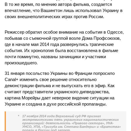
В то же время, по мнению автора фильма, создается
впечатление, что Вашингтон лишь использовал Украину в
своих внешнеполитических играх против России.
Режиссер обратил особое внимание на события в Одессе,
побывав со съемочной группой возле Дома Профсоюзов,
где в начале мая 2014 года развернулись трагические
события. Их хронология была восстановлена в фильме
почти поминутно, названы зачинщики и участники
произошедшего.
31 января посольство Украины во Франции попросило
Canal+ изменить свое решение относительно
демонстрации фильма и не выпускать его в эфир. Как
считают представители украинского дипведомства,
картина Морейры дает неверное видение ситуации на
Украине и создана в духе российской пропаганды.
*
17 ноября 2014 года Верховный суд РФ признал
экстремистскими пять украинских националистических
организаций: деятельность «Правого сектора», УНА-
УНСО, УПА, «Тризуба им. Степана Бандеры» и «Братства»
попали в России под запрет.