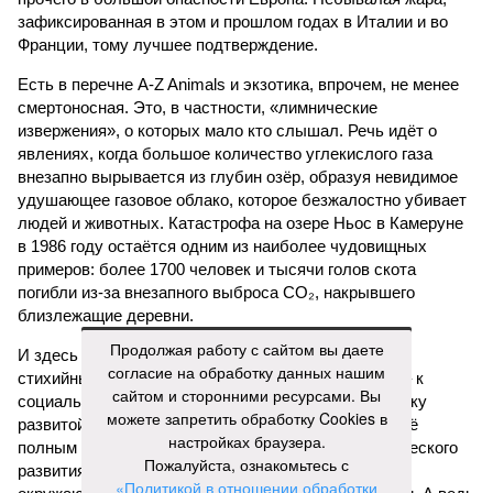
зафиксированная в этом и прошлом годах в Италии и во
Франции, тому лучшее подтверждение.
Есть в перечне A-Z Animals и экзотика, впрочем, не менее
смертоносная. Это, в частности, «лимнические
извержения», о которых мало кто слышал. Речь идёт о
явлениях, когда большое количество углекислого газа
внезапно вырывается из глубин озёр, образуя невидимое
удушающее газовое облако, которое безжалостно убивает
людей и животных. Катастрофа на озере Ньос в Камеруне
в 1986 году остаётся одним из наиболее чудовищных
примеров: более 1700 человек и тысячи голов скота
погибли из-за внезапного выброса CO₂, накрывшего
близлежащие деревни.
Продолжая работу с сайтом вы даете
И здесь мы плавно подходим к тому, чем все эти
согласие на обработку данных нашим
стихийные бедствия могут закончиться. А именно – к
сайтом и сторонними ресурсами. Вы
социальному коллапсу, то есть фактическому упадку
можете запретить обработку Cookies в
развитой цивилизации, зачастую с последующим её
настройках браузера.
полным уничтожением. Среди причин такого трагического
Пожалуйста, ознакомьтесь с
развития событий учёные называют деградацию
«Политикой в отношении обработки