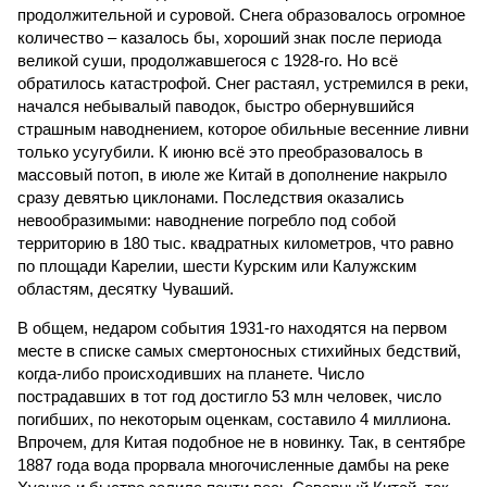
продолжительной и суровой. Снега образовалось огромное
количество – казалось бы, хороший знак после периода
великой суши, продолжавшегося с 1928-го. Но всё
обратилось катастрофой. Снег растаял, устремился в реки,
начался небывалый паводок, быстро обернувшийся
страшным наводнением, которое обильные весенние ливни
только усугубили. К июню всё это преобразовалось в
массовый потоп, в июле же Китай в дополнение накрыло
сразу девятью циклонами. Последствия оказались
невообразимыми: наводнение погребло под собой
территорию в 180 тыс. квадратных километров, что равно
по площади Карелии, шести Курским или Калужским
областям, десятку Чуваший.
В общем, недаром события 1931-го находятся на первом
месте в списке самых смертоносных стихийных бедствий,
когда-либо происходивших на планете. Число
пострадавших в тот год достигло 53 млн человек, число
погибших, по некоторым оценкам, составило 4 миллиона.
Впрочем, для Китая подобное не в новинку. Так, в сентябре
1887 года вода прорвала многочисленные дамбы на реке