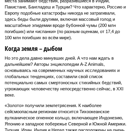
места занимают бедствия, разразившиеся в Индии,
Пакистане, Бангладеш и Турции? Что характерно, Россию и
Европу подобные катастрофы никогда не затрагивали,
здесь беды были другими, включая массовый голод и
масштабные эпидемии вроде бубонной чумы (200 млн
погибших) или «испанки» (по разным оценкам, от 17,4 до
100 млн погибших во всём мире).
Когда земля – дыбом
Но это дела давно минувших дней. А что нам ждать в
дальнейшем? Авторы энциклопедии A-Z Animals,
основываясь на современных научных исследованиях и
глобальных тенденциях, составили свой список
потенциально самых смертоносных стихийных бедствий,
угрожающих человечеству непосредственно сейчас, в XXI
веке.
«Золото» получили землетрясения. К наиболее
сейсмоопасным регионам относится Тихоокеанское
вулканическое огненное кольцо, включающее Индонезию,
Японию и западное побережье Северной и Южной Америки.
Турция, Иран, Индия и Непал также расположены на очень