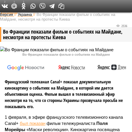
2
1
1
Федеральный выпуск
Версия
//
Украина
//
Во Франции показали фильм о событиях на
Майдане, несмотря на протесты Киева
2536
Во Франции показали фильм о событиях на Майдане,
несмотря на протесты Киева
Во Франции показали фильм о событиях на Майдане
Французский телеканал Canal+ показал документальную
кинокартину о событиях на Майдане, в которой им дается
объективная оценка. Фильм вышел в телевизионный эфир
несмотря на то, что со стороны Украины прозвучала просьба не
показывать его.
1 февраля, в эфире французского телевизионного канала
Canal+
был показан
фильм тележурналиста
Поля
Морейры
«Маски революции». Кинокартина посвящена