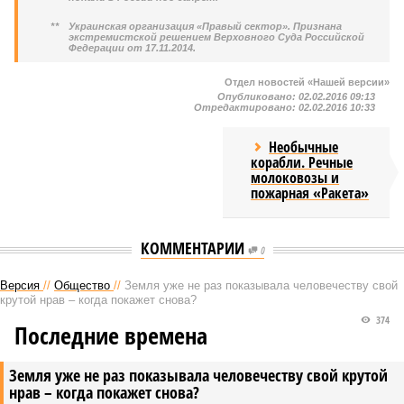
**
Украинская организация «Правый сектор». Признана
экстремистской решением Верховного Суда Российской
Федерации от 17.11.2014.
Отдел новостей «Нашей версии»
Опубликовано:
02.02.2016 09:13
Отредактировано:
02.02.2016 10:33
Необычные
корабли. Речные
молоковозы и
пожарная «Ракета»
КОММЕНТАРИИ
0
Версия
//
Общество
//
Земля уже не раз показывала человечеству свой
крутой нрав – когда покажет снова?
374
Последние времена
Земля уже не раз показывала человечеству свой крутой
нрав – когда покажет снова?