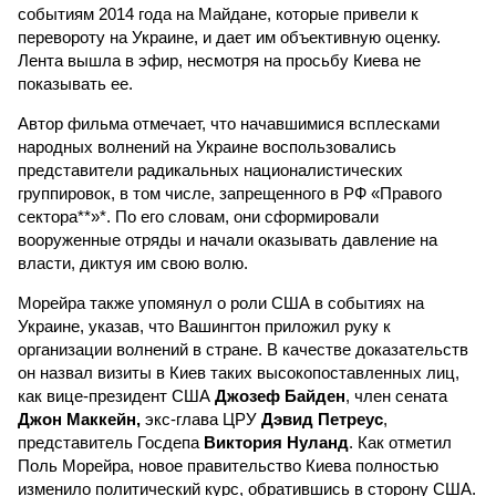
событиям 2014 года на Майдане, которые привели к
перевороту на Украине, и дает им объективную оценку.
Лента вышла в эфир, несмотря на просьбу Киева не
показывать ее.
Автор фильма отмечает, что начавшимися всплесками
народных волнений на Украине воспользовались
представители радикальных националистических
группировок, в том числе, запрещенного в РФ «Правого
сектора**»*. По его словам, они сформировали
вооруженные отряды и начали оказывать давление на
власти, диктуя им свою волю.
Морейра также упомянул о роли США в событиях на
Украине, указав, что Вашингтон приложил руку к
организации волнений в стране. В качестве доказательств
он назвал визиты в Киев таких высокопоставленных лиц,
как вице-президент США
Джозеф Байден
, член сената
Джон Маккейн,
экс-глава ЦРУ
Дэвид Петреус
,
представитель Госдепа
Виктория Нуланд
. Как отметил
Поль Морейра, новое правительство Киева полностью
изменило политический курс, обратившись в сторону США.