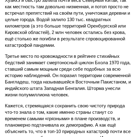
Хуанхэ и быстро залила почти весь Северный Китай, так
как местность там довольно низменная, и потоп просто не
встречал препятствий на своём пути, уничтожая деревни и
целые города. Водой залило 130 тыс. квадратных
километров (а это больше территорий Оренбургской или
Кировской областей), 2 млн человек остались без крова,
ещё столько же погибли в результате спровоцированной
катастрофой пандемии.
Третье место по кровожадности в рейтинге стихийных
бедствий занимает смертоносный циклон Бхола 1970 года,
ставший самым мощным среди себе подобных за всю
историю наблюдений. Он поразил территории современной
Бангладеш, тогда называвшейся Восточным Пакистаном, и
индийского штата Западная Бенгалия. Шторма унесли
жизни полумиллиона человек.
Кажется, стремящаяся сохранить свою чистоту природа
что-то знала о том, какие именно страны станут со
временем самыми «грязными» в плане производств, и
планомерно подтачивала их демографию. А как ещё
объяснить то, что в топ-10 природных катастроф почти все