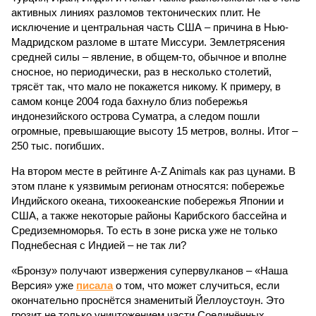
активных линиях разломов тектонических плит. Не
исключение и центральная часть США – причина в Нью-
Мадридском разломе в штате Миссури. Землетрясения
средней силы – явление, в общем-то, обычное и вполне
сносное, но периодически, раз в несколько столетий,
трясёт так, что мало не покажется никому. К примеру, в
самом конце 2004 года бахнуло близ побережья
индонезийского острова Суматра, а следом пошли
огромные, превышающие высоту 15 метров, волны. Итог –
250 тыс. погибших.
На втором месте в рейтинге A-Z Animals как раз цунами. В
этом плане к уязвимым регионам относятся: побережье
Индийского океана, тихо­океанские побережья Японии и
США, а также некоторые районы Карибского бассейна и
Средиземноморья. То есть в зоне риска уже не только
Поднебесная с Индией – не так ли?
«Бронзу» получают извержения супервулканов – «Наша
Версия» уже
писала
о том, что может случиться, если
окончательно проснётся знаменитый Йеллоустоун. Это
грозит не только уничтожением части Соединённых