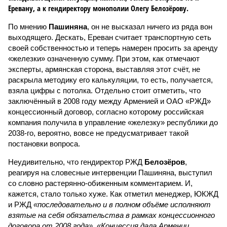
Еревану, а к гендиректору монополии Олегу Белозёрову.
По мнению
Пашиняна
, он не высказал ничего из ряда вон
выходящего. Дескать, Ереван считает транспортную сеть
своей собственностью и теперь намерен просить за аренду
«железки» означенную сумму. При этом, как отмечают
эксперты, армянская сторона, выставляя этот счёт, не
раскрыла методику его калькуляции, то есть, получается,
взяла цифры с потолка. Отдельно стоит отметить, что
заключённый в 2008 году между Арменией и ОАО «РЖД»
концессионный договор, согласно которому российская
компания получила в управление «железку» республики до
2038-го, вероятно, вовсе не предусматривает такой
постановки вопроса.
Неудивительно, что гендиректор РЖД
Белозёров
,
реагируя на словесные интервенции Пашиняна, выступил
со словно растерянно-обиженным комментарием. И,
кажется, стало только хуже. Как отметил менеджер, ЮКЖД
и РЖД
«последовательно и в полном объёме исполняют
взятые на себя обязательства в рамках концессионного
договора от 2008 года». «Концессия дала Армении