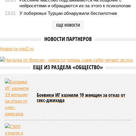
компании Capital Group начала реальной достройки
В нескольких станциях от уже сданного «Сказочного леса» пайщики ЖК
«Станция Л» продолжают ждать от компании Capital Group начала
реальной достройки (изображение сгенерировано ИИ)
Пока в Ярославском районе СВАО дольщики «Сказочного леса»
уже получают ключи – в мае 2026 года были получены
заключение о соответствии проектной документации и
разрешение на ввод жилищного комплекса в эксплуатацию –
совсем недалеко, в паре станций метро южнее, на Люблинской
улице, картина, можно сказать, прямо противоположная.
Сюжет:
Недвижимость
ЖК «Светлый мир «Станция Л»: та же группа компаний-
банкрот Seven Suns Development, та же
анонсированная