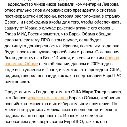
Недовольство чиновников вызвали комментарии Лаврова
относительно слов американского президента о системе
противоракетной обороны, которая расположена в странах
Европы и необходима якобы для того, чтобы обеспечивать
защиту от Ирана в случае ракетной атаки с его стороны.
Глава МИД России заметил, что Барак Обама обещал
свернуть систему ПРО в том случае, если будет
достигнута договоренность с Ираном, поскольку тогда она
будет просто не нужна европейским странам. Соглашения
были достигнуты в Вене 14 июля, и в связи с этим
Лавров
напомнил Обаме
о его обещании, данном в 2009 году в
ходе выступления в Праге, и заметил, что президент США,
видимо, говорил неправду, так как о свертывании ЕвроПРО
речи не идет.
Представитель Госдепартамента США
Марк Тонер
заявил,
что Лавров
исказил смысл слов
Барака Обамы, и обвинил
российского министра в их избирательном прочтении. По
мнению сотрудника американского внешнеполитического
ведомства, договоренность с Ираном не является
основанием для свертывания ЕвроПРО, так как она