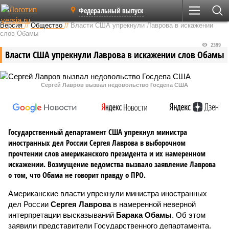
Федеральный выпуск
Версия
//
Общество
//
Власти США упрекнули Лаврова в искажении
слов Обамы
2399
Власти США упрекнули Лаврова в искажении слов Обамы
Сергей Лавров вызвал недовольство Госдепа США
Государственный департамент США упрекнул министра
иностранных дел России Сергея Лаврова в выборочном
прочтении слов американского президента и их намеренном
искажении. Возмущение ведомства вызвало заявление Лаврова
о том, что Обама не говорит правду о ПРО.
Американские власти упрекнули министра иностранных
дел России
Сергея Лаврова
в намеренной неверной
интерпретации высказываний
Барака Обамы
. Об этом
заявили представители Государственного департамента.