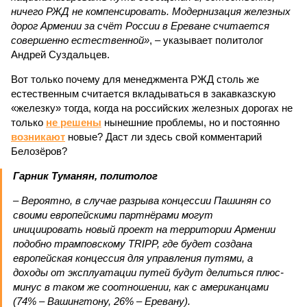
ничего РЖД не компенсировать. Модернизация железных
дорог Армении за счёт России в Ереване считается
совершенно естественной»
, – указывает политолог
Андрей Суздальцев.
Вот только почему для менеджмента РЖД столь же
естественным считается вкладываться в закавказскую
«железку» тогда, когда на российских железных дорогах не
только
не решены
нынешние проблемы, но и постоянно
возникают
новые? Даст ли здесь свой комментарий
Белозёров?
Гарник Туманян, политолог
– Вероятно, в случае разрыва концессии Пашинян со
своими европейскими партнёрами могут
инициировать новый проект на территории Армении
подобно трамповскому TRIPP, где будет создана
европейская концессия для управления путями, а
доходы от эксплуатации путей будут делиться плюс-
минус в таком же соотношении, как с американцами
(74% – Вашингтону, 26% – Еревану).