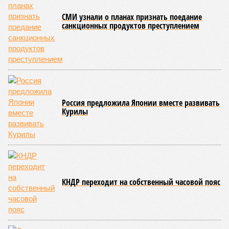
схема достройки через Capital Group осенью 2024 года, но
за прошедшие два года результатов, по словам дольщиков,
практически не видно. По
информации
из профильных
порталов, первую очередь ЖК строители обещают сдать к
декабрю 2026 г., вторую – к марту 2028-го. Но никто при
этом из кураторов стройки не задается вопросом: как эти
сроки должны материализоваться? На строительной
площадке, по свидетельствам дольщиков, регулярно
бывающих у забора, какая-либо техника отсутствует. Ни
бетононасосов, ни работающих кранов, ни признаков
мобилизации подрядчиков. При том, что до «декабря 2026»
осталось менее полугода.
Если в «Сказочном лесу» техзаказчик публично
отчитывался о поэтапной готовности – 90%, затем 97%, с
конкретными инженерными работами (усиление
монолитных конструкций, устранение проектных ошибок) –
то по «Станции Л» подобной публичной отчётности
дольщики не видят. Ни Capital Group, ни кураторы
строительства не подтверждают ни соблюдения графика
строительства, ни объёма фактически выполненных работ.