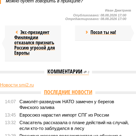
можно будет говорить в принципе?
Иван Дмитриев
Опубликовано:
08.08.2026 17:00
Отредактировано:
08.08.2026 17:00
Экс-президент
Посол ты на!
Финляндии
отказался признать
Россию угрозой для
Европы
КОММЕНТАРИИ
0
Новости smi2.ru
Версия
//
Конфликт
//
В нескольких станциях от уже сданного
«Сказочного леса» пайщики ЖК «Станция Л» продолжают ждать от
компании Capital Group начала реальной достройки
448
«Станция ожидания» для дольщиков
В нескольких станциях от уже сданного «Сказочного
леса» пайщики ЖК «Станция Л» продолжают ждать от