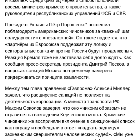
и «Залив». Среди физлиц чёрный список пополнили
восемь министров крымского правительства, а также
руководители республиканских управлений ФСБ и СКР.
Президент Украины Пётр Порошенко* поспешил
поблагодарить американских чиновников за «важный шаг
солидарности» с «незалежной». Он также надеется, что
«партнёры из Евросоюза поддержат эту логику и
секторальные санкции против России будут продолжены».
Реакция Кремля тоже не заставила себя долго ждать. Как
сообщил пресс-секретарь президента Дмитрий Песков, в
вопросах санкций Москва по-прежнему намерена
придерживаться принципа взаимности.
Между тем глава правления «Газпрома» Алексей Миллер
заявил, что расширение санкций не повлияет на
деятельность корпорации. А министр транспорта РФ
Максим Соколов заверил, что оно «никоим образом» не
отразится на возведении Керченского моста. Крымские
чиновники же восприняли включение в санкционный список
как награду и пообещали в ответ «надрать задницу»
заокеанским «вершителям человеческих судеб». «Мы уже