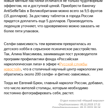
новые мятные пастилки отличатся не только чудотворным
эффектом, но и доступной ценой. Приобрести баночку
AntiSelfieTabs в Великобритании можно всего за 9,5 фунтов
(15 долларов). За доставку таблеток в города России
придется доплатить еще 5 долларов. Производитель
леденцов уточняет, что одновременно можно заказать не
более пяти упаковок.
Селфи-зависимость тем временем превратилась из
детского хобби в серьезное психическое расстройство.
Так, Алина Максимова, занимающая пост руководителя
программ профилактики фонда «Российская
наркологическая лига» в эфире «
Русской службы
новостей»
, что в столичный научный центр наркологии уже
обратились около 200 селфи- и фитнес-зависимых.
Тогда же Евгений Брюн, главный нарколог России, добавил,
что число жителей столицы, которым необходимо
постоянно фотографировать себя, растет.
Отдел новостей «Нашей версии»
Опубликовано:
05.11.2015 17:11
Отредактировано:
05.11.2015 18:14