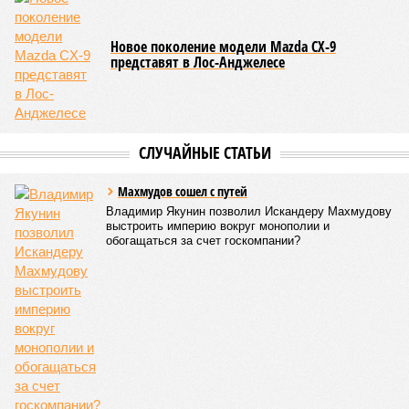
что в реальности подрядчик по «Станции Л» ещё даже не
определён?
Митинги
и палаточные лагеря у объекта в
2025–2026 годах, похоже, не изменили ситуацию.
«В
последние месяцы в личном общении нам перестали
называть даже ориентировочные сроки»
, – рассказывают
расстроенные дольщики.
Казалось бы, формально ответственность по
достраиванию объекта распределена. Seven Suns
Development – банкрот, часть его структур признана
несостоятельной ещё в 2024 году, бенефициар компании
находится под следствием по ст. 200.3 УК РФ. Достройку
проблемных объектов группы – «Станции Л», «Сказочного
леса» и «В стремлении к свету», согласно информации на
сайтах Capital Group, осенью 2024 г. взяла на себя. Два из
трёх объектов уже сданы или близки к сдаче. Третий –
«Станция Л», крупнейший по числу пострадавших
дольщиков (3908 квартир в пяти корпусах) – по факту
остаётся стройплощадкой без стройки. Возникает вопрос:
распространяется ли договорённость 2024 года на
«Станцию Л» в полном объёме или приоритет отдан