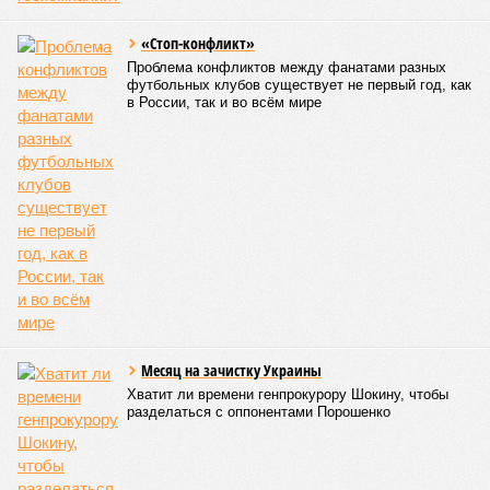
объектам мешей сложности и меньшего масштаба?
Источник: https://avaho.ru/novostroyka/moskva/uvao/lyublino/svetlyy-mir-
stantsiya-l/9303640/?ysclid=msemqdok6w326352116
Если да, то на каком основании декларируются конкретные
даты сдачи жилого комплекса (декабрь 2026 – март 2028),
если фаза активных строительных работ, если судить по
отсутствию техники на площадке, ещё не началась? При
этом на бумаге даты ввода ЖК в строй продолжают
фигурировать
в объявлениях о продаже квартир на
профильных порталах.
Для почти четырёх тысяч будущих собственников квартир
время давно измеряется не календарём, а очередными
переносами ожиданий. И пока на профильных порталах
продолжают указывать даты сдачи, главным индикатором
остается сама стройка. Если на ней по-прежнему не видно
признаков масштабных работ, то неизбежно возникает
вопрос: не превращаются ли сроки ввода в декларацию,
которая все больше расходится с реальным положением
дел? Именно на этот вопрос сегодня больше всего ждут