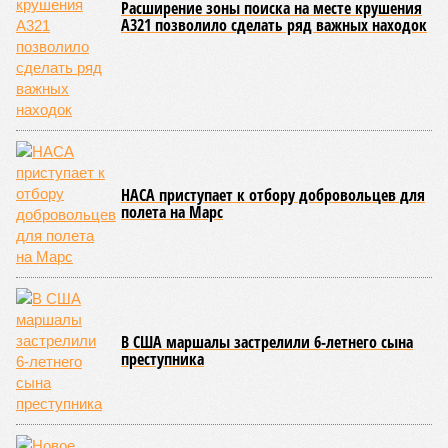
сроки должны материализоваться? На строительной
площадке, по свидетельствам дольщиков, регулярно
бывающих у забора, какая-либо техника отсутствует. Ни
бетононасосов, ни работающих кранов, ни признаков
мобилизации подрядчиков. При том, что до «декабря 2026»
осталось менее полугода.
Если в «Сказочном лесу» техзаказчик публично
отчитывался о поэтапной готовности – 90%, затем 97%, с
конкретными инженерными работами (усиление
монолитных конструкций, устранение проектных ошибок) –
то по «Станции Л» подобной публичной отчётности
дольщики не видят. Ни Capital Group, ни кураторы
строительства не подтверждают ни соблюдения графика
строительства, ни объёма фактически выполненных работ.
Напрашивается закономерный вопрос: если
декларируемая «Capital Group модель (достраивать
проблемные объекты SSD») сработала на
Лосиноостровской, почему она не масштабируется на
Люблино? И означает ли отсутствие техники на площадке,