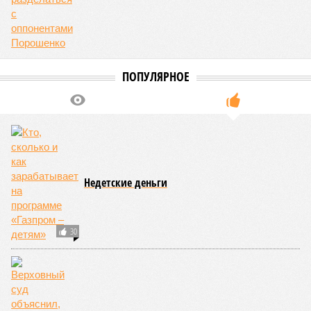
ответа дольщики ЖК «Станция Л».
Николай Ольхин
Опубликовано:
07.08.2026 11:09
Отредактировано:
07.08.2026 11:09
Украинскому
Попытки Запада
кандидату в
рассорить Москву и
конгресс США
Астану назвали
запретили
бесперспективными
приходить на пляж
после драки
КОММЕНТАРИИ
0
Версия
//
Конфликт
//
Монополия вкладывалась-вкладывалась в
Армению и довкладывалась
179
РЖД против своей страны
Монополия вкладывалась-вкладывалась в Армению и
довкладывалась