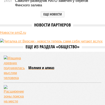
В нескольких станциях от уже сданного «Сказочного леса» пайщики ЖК
«Станция Л» продолжают ждать от компании Capital Group начала
реальной достройки (изображение сгенерировано ИИ)
Пока в Ярославском районе СВАО дольщики «Сказочного леса»
уже получают ключи – в мае 2026 года были получены
заключение о соответствии проектной документации и
разрешение на ввод жилищного комплекса в эксплуатацию –
совсем недалеко, в паре станций метро южнее, на Люблинской
улице, картина, можно сказать, прямо противоположная.
Сюжет:
Недвижимость
ЖК «Светлый мир «Станция Л»: та же группа компаний-
банкрот Seven Suns Development, та же
анонсированная
схема достройки через Capital Group осенью 2024 года, но
за прошедшие два года результатов, по словам дольщиков,
практически не видно. По
информации
из профильных
порталов, первую очередь ЖК строители обещают сдать к
декабрю 2026 г., вторую – к марту 2028-го. Но никто при
этом из кураторов стройки не задается вопросом: как эти