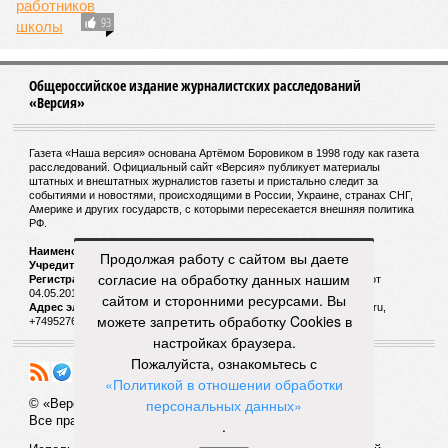
выходит, никак не гарантировало собственные интересы.
«Пока самая популярная в Армении точка зрения по
поводу будущего железных дорог рес­публики –
национализировать пути сообщения и, естественно,
ничего РЖД не компенсировать. Модернизация железных
дорог Армении за счёт России в Ереване считается
совершенно естественной»
, – указывает политолог
Андрей Суздальцев.
Вот только почему для менеджмента РЖД столь же
естественным считается вкладываться в закавказскую
«железку» тогда, когда на российских железных дорогах не
только
не решены
нынешние проблемы, но и постоянно
Продолжая работу с сайтом вы даете
возникают
новые? Даст ли здесь свой комментарий
согласие на обработку данных нашим
Белозёров?
сайтом и сторонними ресурсами. Вы
можете запретить обработку Cookies в
Гарник Туманян, политолог
настройках браузера.
– Вероятно, в случае разрыва концессии Пашинян со
Пожалуйста, ознакомьтесь с
своими европейскими партнёрами могут
«Политикой в отношении обработки
инициировать новый проект на территории Армении
персональных данных»
подобно трамповскому TRIPP, где будет создана
.
европейская концессия для управления путями, а