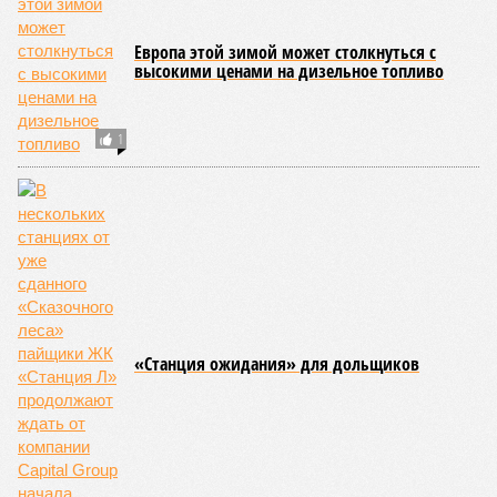
В настоящий момент та эксплуатируется «дочкой» ОАО «РЖД»,
причём исключительно за российский счёт. И в
складывающейся ситуации, кажется, больше вопросов не к
Еревану, а к гендиректору монополии Олегу Белозёрову.
По мнению
Пашиняна
, он не высказал ничего из ряда вон
выходящего. Дескать, Ереван считает транспортную сеть
своей собственностью и теперь намерен просить за аренду
«железки» означенную сумму. При этом, как отмечают
эксперты, армянская сторона, выставляя этот счёт, не
раскрыла методику его калькуляции, то есть, получается,
взяла цифры с потолка. Отдельно стоит отметить, что
заключённый в 2008 году между Арменией и ОАО «РЖД»
концессионный договор, согласно которому российская
компания получила в управление «железку» республики до
2038-го, вероятно, вовсе не предусматривает такой
постановки вопроса.
Неудивительно, что гендиректор РЖД
Белозёров
,
реагируя на словесные интервенции Пашиняна, выступил
со словно растерянно-обиженным комментарием. И,