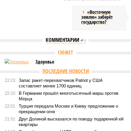
«Восточную
землю» заберёт
государство?
КОММЕНТАРИИ
0
Версия
//
Конфликт
//
В нескольких станциях от уже сданного
«Сказочного леса» пайщики ЖК «Станция Л» продолжают ждать от
компании Capital Group начала реальной достройки
471
«Станция ожидания» для дольщиков
В нескольких станциях от уже сданного «Сказочного
леса» пайщики ЖК «Станция Л» продолжают ждать от
компании Capital Group начала реальной достройки