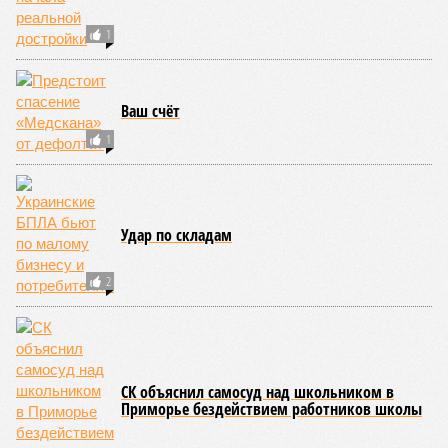
кажется, стало только хуже. Как отметил менеджер, ЮКЖД
и РЖД
«последовательно и в полном объёме исполняют
взятые на себя обязательства в рамках концессионного
договора от 2008 года». «Концессия дала Армении
современную железную дорогу, при этом освободив
бюджет республики от затрат на её восстановление и
содержание. Дивиденды акционеру никогда не
выплачивались, вся прибыль шла на развитие железной
дороги»
, – добавил Белозёров.
И в самом деле. Российская сторона поставляла Армении
вагоны, по первому чиху ремонтировала пути, в том числе
повреждённые стихией, выплатила в казну закавказской
республики 15 млрд рублей налогов, пускала прибыль на
развитие местной железнодорожной инфраструктуры.
Из слов Белозёрова и приведённых фактов легко сделать
вывод о том, что ОАО «РЖД» занималось в Армении не
деловой активностью, а сугубой благотворительностью, не
инвестировало, а раздавало пожертвования, не
зарабатывало само, а давало зарабатывать другим и,