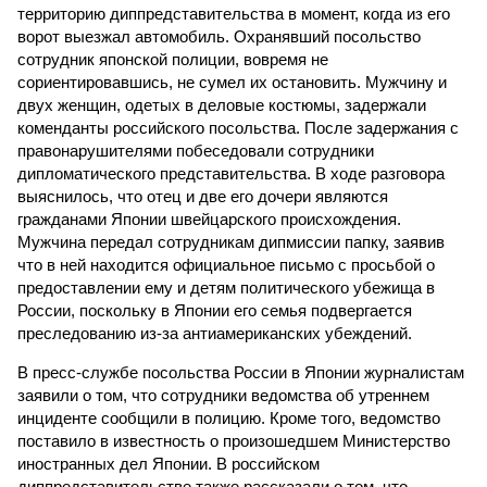
территорию диппредставительства в момент, когда из его
ворот выезжал автомобиль. Охранявший посольство
сотрудник японской полиции, вовремя не
сориентировавшись, не сумел их остановить. Мужчину и
двух женщин, одетых в деловые костюмы, задержали
коменданты российского посольства. После задержания с
правонарушителями побеседовали сотрудники
дипломатического представительства. В ходе разговора
выяснилось, что отец и две его дочери являются
гражданами Японии швейцарского происхождения.
Мужчина передал сотрудникам дипмиссии папку, заявив
что в ней находится официальное письмо с просьбой о
предоставлении ему и детям политического убежища в
России, поскольку в Японии его семья подвергается
преследованию из-за антиамериканских убеждений.
В пресс-службе посольства России в Японии журналистам
заявили о том, что сотрудники ведомства об утреннем
инциденте сообщили в полицию. Кроме того, ведомство
поставило в известность о произошедшем Министерство
иностранных дел Японии. В российском
диппредставительстве также рассказали о том, что