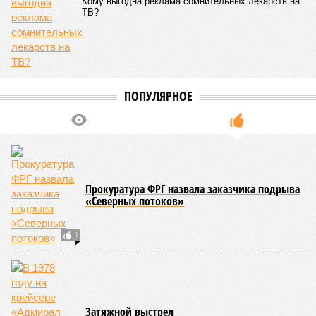
впечатлениями общественница
Дарья Митина
. –
Волошин
– основной спикер и интерфейс ельцинской «семьи»,
главных заинтересованных лиц в нашем поражении-
замирении. Печальных выводов два: наверху до сих пор
верят, что договорнячок возможен, а «семья» отнюдь не
канула в Лету, а вполне при делах».
Но в Balzi Rossi ударили не просто по мирным людям –
ударили по элите, наотмашь, на виду у честного народа.
«Это один из самых дорогих ресторанов Москвы,
–
уточняет общественница
Анастасия Кашеварова
. –
В 2021
году его выставляли на продажу почти за миллиард
рублей. Этот ресторан для очень богатых людей, цены
там очень кусаются»
. Вообще, возникают некоторые
сомнения, что украинские террористы смогли бы
самостоятельно осуществить диверсию в таком месте – уж
не оказали ли им помощь их европейские покровители?
«Я
крайне сомневаюсь, чтобы ГУР и СБУ были бы способны
на осуществление подобного террористического акта
без поддержки старших партнёров по войне против
России,
– поясняет политолог
Дмитрий Евстафьев.
–
В
свете теракта в Москве продолжение функционирования