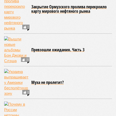
нам-то с вами – как быть?
Террористов – уничтожать без суда!
«Россия обязана изменить стратегию войны!
– убеждена
Анастасия Кашеварова. –
Невозможно больше терпеть
гибель детей в тылу, мирных – на пляже, спящих – у себя
в домах. Тяжело начинать освободительную войну, но
ещё тяжелее продолжить её, выстоять и победить. Все
заводы в Европе, выпускающие боеприпасы, несущие
смерть для наших детей, – законная цель! Вся логистика
Украины – законная цель! Все заводы Украины – законная
цель! Власти Запада убивают наших детей руками
Украины. Но они воюют не на фронте, а с мирным
населением»
. В том-то и дело.
«Особенность теракта на Кудринской состоит в том,
что подрыв был произведён сознательно, в момент,
когда стало ясно, что бомбу сейчас найдут,
– разъясняет
публицист
Евгений Норин
. –
Военных в этот момент
рядом не было. Таким образом, человек, который привёл в
действие бомбу, совершил сознательный подрыв чисто
гражданской цели – охранника, курьера и тех