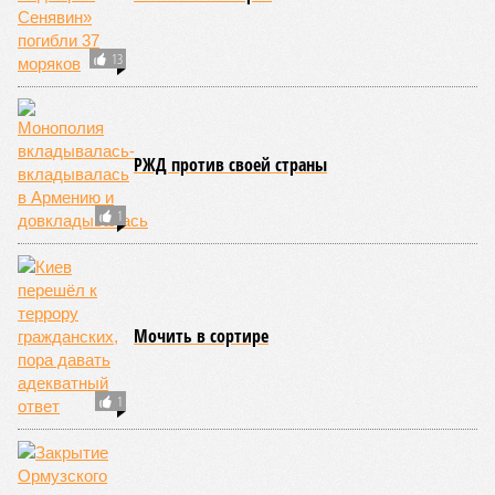
в России британского, германского, итальянского
посольства, а возможно, и пары других явно выглядит
излишним. Значит, надо лишить террористов баз
тыловой поддержки под дипломатическим прикрытием.
Это уже не побудка, это – набат, пора просыпаться».
А вот за трагедию Геленджика надо отомстить,
справедливо полагает Евстафьев.
«Просто нельзя не
отомстить. Максимально жестоко. Не жёстко, а именно
жестоко. Но умно. Надо уничтожить все активы
западников, до которых дотянется наша рука. Невзирая
на все обязательства, договорнячки, шахер-махеры. Мы
мстим за наших детей. В России нет чужих детей. Кто
не способен отставить в сторону свои мелкие и крупные
гешефты ради отмщения за детей, тот – враг. Главная
задача: вой должен стоять не только и не столько в
Киеве, сколько в Лондоне, Вашингтоне, Берлине, Париже,
Стамбуле. И кое-где ещё, где любят играть в «мирные
планы».
Так-то, в целом, понятно, что происходит, не так ли? Ну а