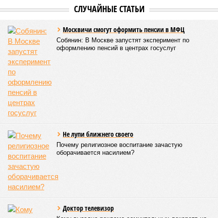
любые громкие заявления». «Упорное нежелание
официально объявить политическое руководство
Украины во главе с Зеленским террористами откровенно
удивляет,
– в тон Мардану изумляется политолог
Алексей
Пилько
. –
Что ещё должно произойти, чтобы это всё-
таки случилось? И что мешает этому простому и
логичному решению?»
Бьют по мирным – попадают в элиту
Видимо, мешает не «что», а «кто». Накануне в Вене
состоялись келейные (чтобы не сказать, сепаратные)
переговоры отставных западных политиков и управленцев
с группой российских – как бы назвать их точнее-то? –
визави. На этом фоне возникают некоторые догадки –
почему два откровенных теракта Киева, убившие наших
гражданских, остались не то чтобы незамеченными – не
стали новостями с первых полос, скажем так.
«Просочившаяся информация о том, что на секретных
переговорах в Вене Россию представлял Александр
Стальевич – информация невесёлая,
– делится