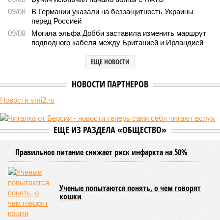
адекватный ответ
Киев перешёл к террору гражданских, пора давать адекватный ответ
(коллаж: рисунок - Темур Козаев, фото - Deep Vision)