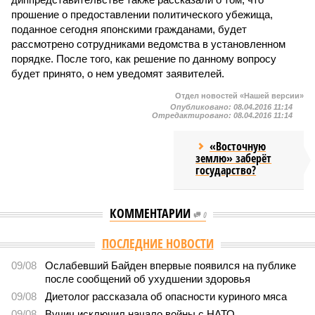
прошение о предоставлении политического убежища,
поданное сегодня японскими гражданами, будет
рассмотрено сотрудниками ведомства в установленном
порядке. После того, как решение по данному вопросу
будет принято, о нем уведомят заявителей.
Отдел новостей «Нашей версии»
Опубликовано:
08.04.2016 11:14
Отредактировано:
08.04.2016 11:14
«Восточную
землю» заберёт
государство?
КОММЕНТАРИИ
0
Версия
//
Украина
//
Киев перешёл к террору гражданских, пора давать
адекватный ответ
196
Мочить в сортире
Киев перешёл к террору гражданских, пора давать