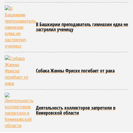
Август не стал ломать мрачной традиции: 1-го числа – теракт на
Кудринской площади в Москве с пятерыми погибшими, а 3-го –
удар украинским дроном по отдыхающим на пляже под
Геленджиком – погибли семеро, из них четверо –
несовершеннолетние. Киев, проигрывая на поле боя,
терроризирует гражданских, отыгрывается на наших детях. Пора
бы призвать террористов к ответу, не так ли?
Сюжет:
Международные конфликты
Генералов в Москве
убивали
, общественников – тоже,
готовили покушения на видных чиновников и журналистов
– всё уже было. В этот раз погибли зять главкома ВКС
Александра Чайко
и один из гостей, 53-летний генерал-
лейтенант. Война идёт и в тылу, что поделать. Против
мирных людей – в том числе.
«Субботний теракт в
столичном ресторане Balzi Rossi очевидным образом
является важнейшим политическим событием недели,
несмотря на то что никаких официальных комментариев
так и не последовало,
– отмечает телеведущий
Сергей
Мардан
. –
Впрочем, это оглушительное молчание
говорит о важности произошедшего даже больше, чем