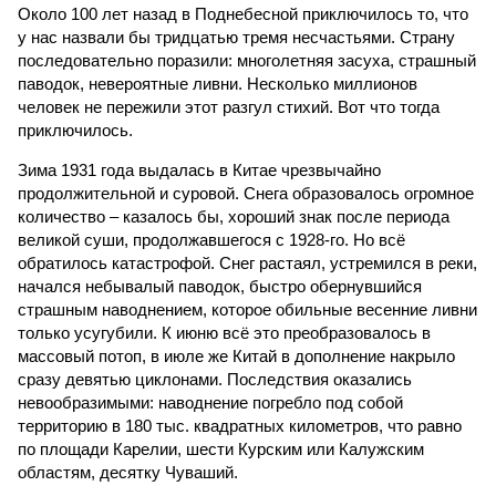
Около 100 лет назад в Поднебесной приключилось то, что
у нас назвали бы тридцатью тремя несчастьями. Страну
последовательно поразили: многолетняя засуха, страшный
паводок, невероятные ливни. Несколько миллионов
человек не пережили этот разгул стихий. Вот что тогда
приключилось.
Зима 1931 года выдалась в Китае чрезвычайно
продолжительной и суровой. Снега образовалось огромное
количество – казалось бы, хороший знак после периода
великой суши, продолжавшегося с 1928-го. Но всё
обратилось катастрофой. Снег растаял, устремился в реки,
начался небывалый паводок, быстро обернувшийся
страшным наводнением, которое обильные весенние ливни
только усугубили. К июню всё это преобразовалось в
массовый потоп, в июле же Китай в дополнение накрыло
сразу девятью циклонами. Последствия оказались
невообразимыми: наводнение погребло под собой
территорию в 180 тыс. квадратных километров, что равно
по площади Карелии, шести Курским или Калужским
областям, десятку Чуваший.