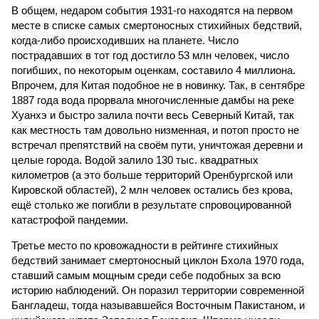
В общем, недаром события 1931-го находятся на первом
месте в списке самых смертоносных стихийных бедствий,
когда-либо происходивших на планете. Число
пострадавших в тот год достигло 53 млн человек, число
погибших, по некоторым оценкам, составило 4 миллиона.
Впрочем, для Китая подобное не в новинку. Так, в сентябре
1887 года вода прорвала многочисленные дамбы на реке
Хуанхэ и быстро залила почти весь Северный Китай, так
как местность там довольно низменная, и потоп просто не
встречал препятствий на своём пути, уничтожая деревни и
целые города. Водой залило 130 тыс. квадратных
километров (а это больше территорий Оренбургской или
Кировской областей), 2 млн человек остались без крова,
ещё столько же погибли в результате спровоцированной
катастрофой пандемии.
Третье место по кровожадности в рейтинге стихийных
бедствий занимает смертоносный циклон Бхола 1970 года,
ставший самым мощным среди себе подобных за всю
историю наблюдений. Он поразил территории современной
Бангладеш, тогда называвшейся Восточным Пакистаном, и