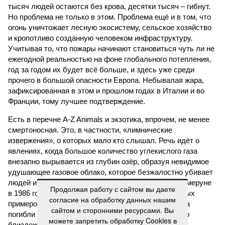
тысяч людей остаются без крова, десятки тысяч – гибнут.
Но проблема не только в этом. Проблема ещё и в том, что
огонь уничтожает лесную экосистему, сельское хозяйство
и кропотливо созданную человеком инфраструктуру.
Учитывая то, что пожары начинают становиться чуть ли не
ежегодной реальностью на фоне глобального потепления,
год за годом их будет всё больше, и здесь уже среди
прочего в большой опасности Европа. Небывалая жара,
зафиксированная в этом и прошлом годах в Италии и во
Франции, тому лучшее подтверждение.
Есть в перечне A-Z Animals и экзотика, впрочем, не менее
смертоносная. Это, в частности, «лимнические
извержения», о которых мало кто слышал. Речь идёт о
явлениях, когда большое количество углекислого газа
внезапно вырывается из глубин озёр, образуя невидимое
удушающее газовое облако, которое безжалостно убивает
людей и животных. Катастрофа на озере Ньос в Камеруне
Продолжая работу с сайтом вы даете
в 1986 году остаётся одним из наиболее чудовищных
согласие на обработку данных нашим
примеров: более 1700 человек и тысячи голов скота
сайтом и сторонними ресурсами. Вы
погибли из-за внезапного выброса CO₂, накрывшего
можете запретить обработку Cookies в
близлежащие деревни.