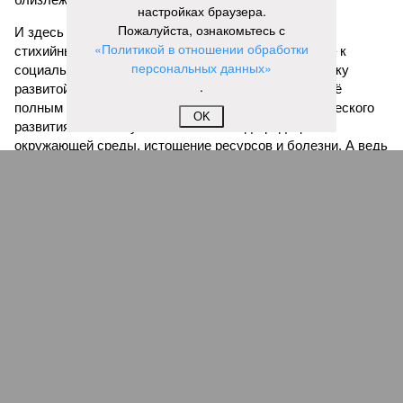
настройках браузера.
Пожалуйста, ознакомьтесь с
И здесь мы плавно подходим к тому, чем все эти
«Политикой в отношении обработки
стихийные бедствия могут закончиться. А именно – к
персональных данных»
социальному коллапсу, то есть фактическому упадку
.
развитой цивилизации, зачастую с последующим её
полным уничтожением. Среди причин такого трагического
OK
развития событий учёные называют деградацию
окружающей среды, истощение ресурсов и болезни. А ведь
любая природная катастрофа непременно ведёт именно к
этому – экономическому кризису, эпидемиям, голоду,
резкому сокращению численности населения. Так погибли
цивилизации шумеров, майя, кхмеров – список не
исчерпывающий. Какая цивилизация будет следующей?
Илья Космач
Газета
«Наша версия» №29 от 03.08.2026
Опубликовано:
05.08.2026 13:00
Отредактировано:
05.08.2026 13:00
Возраст
Инфантино
бессмертия
отступил и объявил
об отказе ФИФА от
продажи доли прав