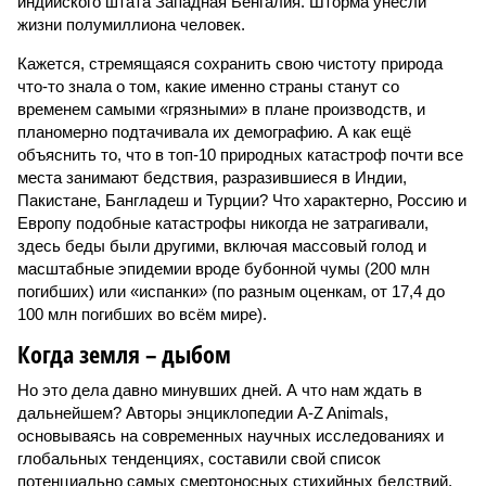
индийского штата Западная Бенгалия. Шторма унесли
жизни полумиллиона человек.
Кажется, стремящаяся сохранить свою чистоту природа
что-то знала о том, какие именно страны станут со
временем самыми «грязными» в плане производств, и
планомерно подтачивала их демографию. А как ещё
объяснить то, что в топ-10 природных катастроф почти все
места занимают бедствия, разразившиеся в Индии,
Пакистане, Бангладеш и Турции? Что характерно, Россию и
Европу подобные катастрофы никогда не затрагивали,
здесь беды были другими, включая массовый голод и
масштабные эпидемии вроде бубонной чумы (200 млн
погибших) или «испанки» (по разным оценкам, от 17,4 до
100 млн погибших во всём мире).
Когда земля – дыбом
Но это дела давно минувших дней. А что нам ждать в
дальнейшем? Авторы энциклопедии A-Z Animals,
основываясь на современных научных исследованиях и
глобальных тенденциях, составили свой список
потенциально самых смертоносных стихийных бедствий,