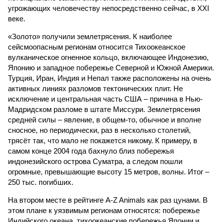
угрожающих человечеству непосредственно сейчас, в XXI
веке.
«Золото» получили землетрясения. К наиболее
сейсмоопасным регионам относится Тихоокеанское
вулканическое огненное кольцо, включающее Индонезию,
Японию и западное побережье Северной и Южной Америки.
Турция, Иран, Индия и Непал также расположены на очень
активных линиях разломов тектонических плит. Не
исключение и центральная часть США – причина в Нью-
Мадридском разломе в штате Миссури. Землетрясения
средней силы – явление, в общем-то, обычное и вполне
сносное, но периодически, раз в несколько столетий,
трясёт так, что мало не покажется никому. К примеру, в
самом конце 2004 года бахнуло близ побережья
индонезийского острова Суматра, а следом пошли
огромные, превышающие высоту 15 метров, волны. Итог –
250 тыс. погибших.
На втором месте в рейтинге A-Z Animals как раз цунами. В
этом плане к уязвимым регионам относятся: побережье
Индийского океана, тихо­океанские побережья Японии и