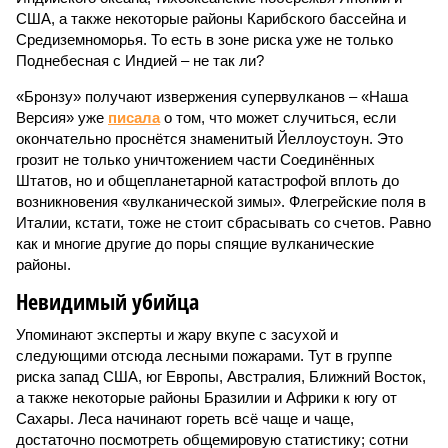
США, а также некоторые районы Карибского бассейна и
Средиземноморья. То есть в зоне риска уже не только
Поднебесная с Индией – не так ли?
«Бронзу» получают извержения супервулканов – «Наша
Версия» уже
писала
о том, что может случиться, если
окончательно проснётся знаменитый Йеллоустоун. Это
грозит не только уничтожением части Соединённых
Штатов, но и общепланетарной катастрофой вплоть до
возникновения «вулканической зимы». Флегрейские поля в
Италии, кстати, тоже не стоит сбрасывать со счетов. Равно
как и многие другие до поры спящие вулканические
районы.
Невидимый убийца
Упоминают эксперты и жару вкупе с засухой и
следующими отсюда лесными пожарами. Тут в группе
риска запад США, юг Европы, Австралия, Ближний Восток,
а также некоторые районы Бразилии и Африки к югу от
Сахары. Леса начинают гореть всё чаще и чаще,
достаточно посмотреть общемировую статистику; сотни