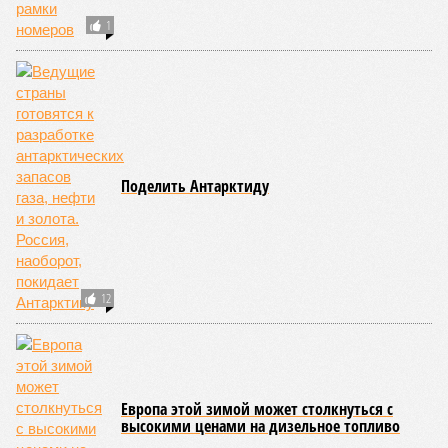
В нескольких станциях от уже сданного «Сказочного леса» пайщики ЖК
«Станция Л» продолжают ждать от компании Capital Group начала
реальной достройки (изображение сгенерировано ИИ)
Пока в Ярославском районе СВАО дольщики «Сказочного леса»
уже получают ключи – в мае 2026 года были получены
заключение о соответствии проектной документации и
разрешение на ввод жилищного комплекса в эксплуатацию –
совсем недалеко, в паре станций метро южнее, на Люблинской
улице, картина, можно сказать, прямо противоположная.
Сюжет:
Недвижимость