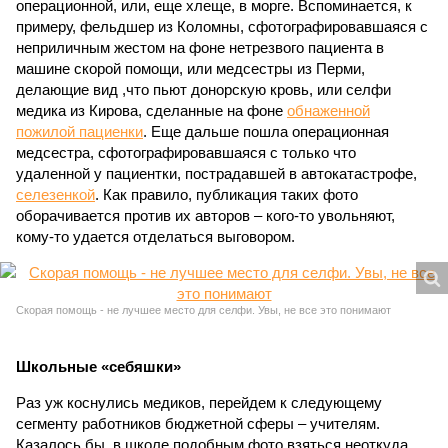
операционной, или, еще хлеще, в морге. Вспоминается, к
примеру, фельдшер из Коломны, сфотографировавшаяся с
неприличным жестом на фоне нетрезвого пациента в
машине скорой помощи, или медсестры из Перми,
делающие вид ,что пьют донорскую кровь, или селфи
медика из Кирова, сделанные на фоне
обнаженной
пожилой пациенки
. Еще дальше пошла операционная
медсестра, сфотографировавшаяся с только что
удаленной у пациентки, пострадавшей в автокатастрофе,
селезенкой
. Как правило, публикация таких фото
оборачивается против их авторов – кого-то увольняют,
кому-то удается отделаться выговором.
Скорая помощь - не лучшее место для селфи. Увы, не все это понимают
Школьные «себяшки»
Раз уж коснулись медиков, перейдем к следующему
сегменту работников бюджетной сферы – учителям.
Казалось бы, в школе подобным фото взяться неоткуда.