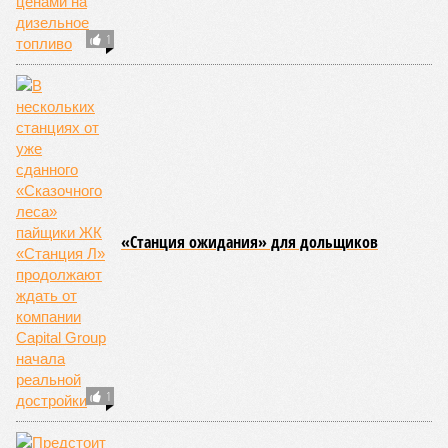
ЖК «Светлый мир «Станция Л»: та же группа компаний-
банкрот Seven Suns Development, та же
анонсированная
схема достройки через Capital Group осенью 2024 года, но
за прошедшие два года результатов, по словам дольщиков,
практически не видно. По
информации
из профильных
порталов, первую очередь ЖК строители обещают сдать к
декабрю 2026 г., вторую – к марту 2028-го. Но никто при
этом из кураторов стройки не задается вопросом: как эти
сроки должны материализоваться? На строительной
площадке, по свидетельствам дольщиков, регулярно
бывающих у забора, какая-либо техника отсутствует. Ни
бетононасосов, ни работающих кранов, ни признаков
мобилизации подрядчиков. При том, что до «декабря 2026»
осталось менее полугода.
Если в «Сказочном лесу» техзаказчик публично
отчитывался о поэтапной готовности – 90%, затем 97%, с
конкретными инженерными работами (усиление
монолитных конструкций, устранение проектных ошибок) –
то по «Станции Л» подобной публичной отчётности
дольщики не видят. Ни Capital Group, ни кураторы