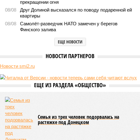
Монополия вкладывалась-вкладывалась в Армению и довкладывалась
(фото: Deep Vision)
Премьер закавказской республики Никол Пашинян заявил, что
его страна может потребовать у Москвы до 2 млрд долларов
ежегодно за аренду Южно-Кавказской железной дороги (ЮКЖД).
В настоящий момент та эксплуатируется «дочкой» ОАО «РЖД»,
причём исключительно за российский счёт. И в
складывающейся ситуации, кажется, больше вопросов не к
Еревану, а к гендиректору монополии Олегу Белозёрову.
По мнению
Пашиняна
, он не высказал ничего из ряда вон
выходящего. Дескать, Ереван считает транспортную сеть
своей собственностью и теперь намерен просить за аренду
«железки» означенную сумму. При этом, как отмечают
эксперты, армянская сторона, выставляя этот счёт, не
раскрыла методику его калькуляции, то есть, получается,