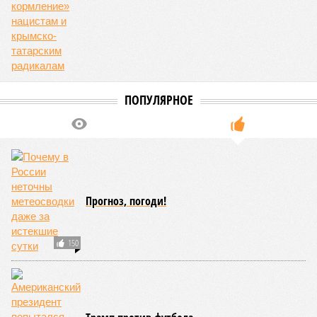
Потерянные нами сателлиты ищут и обретают
новых хозяев, и никакая благодарность или даже
подаренная от щедрот Российского государства
значительная выгода их в этом не могут остановить.
Юрий Баранчик, политолог
– Понятно, почему Пашинян хочет отжать актив
РЖД – в отместку за закрытие российских рынков. Ну
и вообще, чтобы ничего российского в стране не
осталось. Вместе с тем, если маленький Пашинян
отожмёт актив большой РЖД в маленькой Армении,
то о какой результативной внешней политике России
можно будет говорить в принципе?
Иван Дмитриев
Опубликовано:
08.08.2026 17:00
Отредактировано:
08.08.2026 17:00
Экс-президент
Посол ты на!
Финляндии
отказался признать
Россию угрозой для