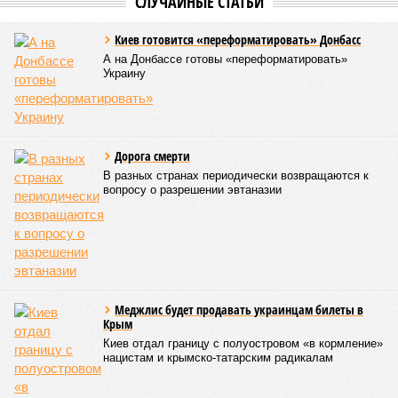
только
не решены
нынешние проблемы, но и постоянно
возникают
новые? Даст ли здесь свой комментарий
Белозёров?
Гарник Туманян, политолог
– Вероятно, в случае разрыва концессии Пашинян со
своими европейскими партнёрами могут
инициировать новый проект на территории Армении
подобно трамповскому TRIPP, где будет создана
европейская концессия для управления путями, а
доходы от эксплуатации путей будут делиться плюс-
минус в таком же соотношении, как с американцами
(74% – Вашингтону, 26% – Еревану).
Мирослава Регинская, публицист
– Довольно вероятным представляется вариант
развития событий, при котором после ухода РЖД
железные дороги Армении быстро обретут другого
спонсора. Вряд ли Пашинян стал бы провоцировать
РЖД совсем без гарантий. В сущности, это очередной
и привычный уже «слив» России бывшими союзниками.