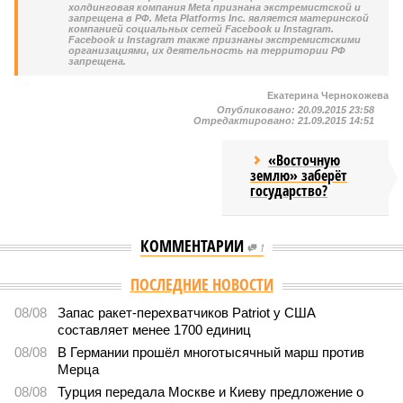
холдинговая компания Meta признана экстремистской и
запрещена в РФ. Meta Platforms Inc. является материнской
компанией социальных сетей Facebook и Instagram.
Facebook и Instagram также признаны экстремистскими
организациями, их деятельность на территории РФ
запрещена.
Екатерина Чернокожева
Опубликовано:
20.09.2015 23:58
Отредактировано:
21.09.2015 14:51
«Восточную
землю» заберёт
государство?
КОММЕНТАРИИ
1
Версия
//
Конфликт
//
Монополия вкладывалась-вкладывалась в
Армению и довкладывалась
580
РЖД против своей страны
Монополия вкладывалась-вкладывалась в Армению и
довкладывалась