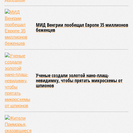
взяла цифры с потолка. Отдельно стоит отметить, что
заключённый в 2008 году между Арменией и ОАО «РЖД»
концессионный договор, согласно которому российская
компания получила в управление «железку» республики до
2038-го, вероятно, вовсе не предусматривает такой
постановки вопроса.
Неудивительно, что гендиректор РЖД
Белозёров
,
реагируя на словесные интервенции Пашиняна, выступил
со словно растерянно-обиженным комментарием. И,
кажется, стало только хуже. Как отметил менеджер, ЮКЖД
и РЖД
«последовательно и в полном объёме исполняют
взятые на себя обязательства в рамках концессионного
договора от 2008 года». «Концессия дала Армении
современную железную дорогу, при этом освободив
бюджет республики от затрат на её восстановление и
содержание. Дивиденды акционеру никогда не
выплачивались, вся прибыль шла на развитие железной
дороги»
, – добавил Белозёров.
И в самом деле. Российская сторона поставляла Армении