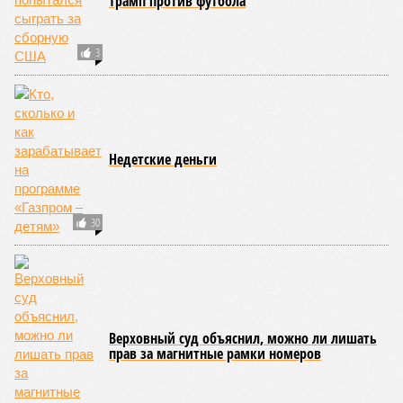
Европы
КОММЕНТАРИИ
0
Новости smi2.ru
Версия
//
Конфликт
//
В нескольких станциях от уже сданного
«Сказочного леса» пайщики ЖК «Станция Л» продолжают ждать от
компании Capital Group начала реальной достройки
523
«Станция ожидания» для дольщиков
В нескольких станциях от уже сданного «Сказочного
леса» пайщики ЖК «Станция Л» продолжают ждать от
компании Capital Group начала реальной достройки