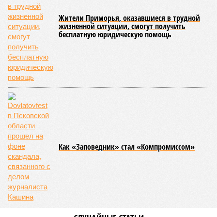
вагоны, по первому чиху ремонтировала пути, в том числе
повреждённые стихией, выплатила в казну закавказской
республики 15 млрд рублей налогов, пускала прибыль на
развитие местной железнодорожной инфраструктуры.
Из слов Белозёрова и приведённых фактов легко сделать
вывод о том, что ОАО «РЖД» занималось в Армении не
деловой активностью, а сугубой благотворительностью, не
инвестировало, а раздавало пожертвования, не
зарабатывало само, а давало зарабатывать другим и,
выходит, никак не гарантировало собственные интересы.
«Пока самая популярная в Армении точка зрения по
поводу будущего железных дорог рес­публики –
национализировать пути сообщения и, естественно,
ничего РЖД не компенсировать. Модернизация железных
дорог Армении за счёт России в Ереване считается
совершенно естественной»
, – указывает политолог
Андрей Суздальцев.
Вот только почему для менеджмента РЖД столь же
естественным считается вкладываться в закавказскую
«железку» тогда, когда на российских железных дорогах не