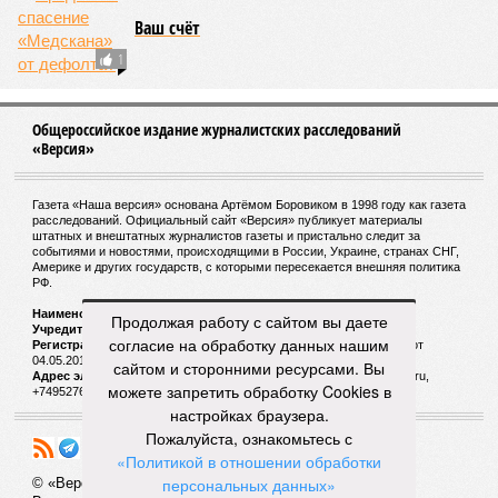
строительства не подтверждают ни соблюдения графика
строительства, ни объёма фактически выполненных работ.
Напрашивается закономерный вопрос: если
декларируемая «Capital Group модель (достраивать
проблемные объекты SSD») сработала на
Лосиноостровской, почему она не масштабируется на
Люблино? И означает ли отсутствие техники на площадке,
что в реальности подрядчик по «Станции Л» ещё даже не
определён?
Митинги
и палаточные лагеря у объекта в
2025–2026 годах, похоже, не изменили ситуацию.
«В
последние месяцы в личном общении нам перестали
называть даже ориентировочные сроки»
, – рассказывают
Продолжая работу с сайтом вы даете
расстроенные дольщики.
согласие на обработку данных нашим
Казалось бы, формально ответственность по
сайтом и сторонними ресурсами. Вы
достраиванию объекта распределена. Seven Suns
можете запретить обработку Cookies в
Development – банкрот, часть его структур признана
настройках браузера.
несостоятельной ещё в 2024 году, бенефициар компании
Пожалуйста, ознакомьтесь с
находится под следствием по ст. 200.3 УК РФ. Достройку
«Политикой в отношении обработки
проблемных объектов группы – «Станции Л», «Сказочного
персональных данных»