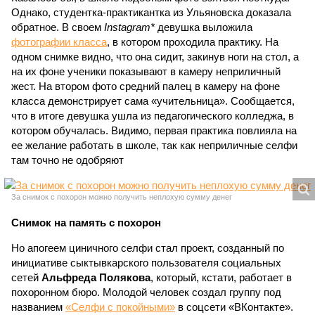
Однако, студентка-практикантка из Ульяновска доказала
обратное. В своем
Instagram*
девушка выложила
фотографии класса
, в котором проходила практику. На
одном снимке видно, что она сидит, закинув ноги на стол, а
на их фоне ученики показывают в камеру неприличный
жест. На втором фото средний палец в камеру на фоне
класса демонстрирует сама «учительница». Сообщается,
что в итоге девушка ушла из педагогического колледжа, в
котором обучалась. Видимо, первая практика повлияла на
ее желание работать в школе, так как неприличные селфи
там точно не одобряют
За снимок с похорон можно получить неплохую сумму денег
Снимок на память с похорон
Но апогеем циничного селфи стал проект, созданный по
инициативе сыктывкарского пользователя социальных
сетей
Альфреда Полякова
, который, кстати, работает в
похоронном бюро. Молодой человек создал группу под
названием
«Селфи с покойными»
в соцсети «ВКонтакте».