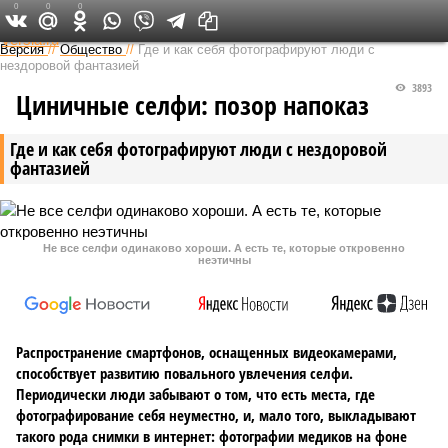
0
0
0
Федеральный выпуск
Версия
//
Общество
//
Где и как себя фотографируют люди с
нездоровой фантазией
3893
Циничные селфи: позор напоказ
Где и как себя фотографируют люди с нездоровой
фантазией
Не все селфи одинаково хороши. А есть те, которые откровенно
неэтичны
Распространение смартфонов, оснащенных видеокамерами,
способствует развитию повального увлечения селфи.
Периодически люди забывают о том, что есть места, где
фотографирование себя неуместно, и, мало того, выкладывают
такого рода снимки в интернет: фотографии медиков на фоне