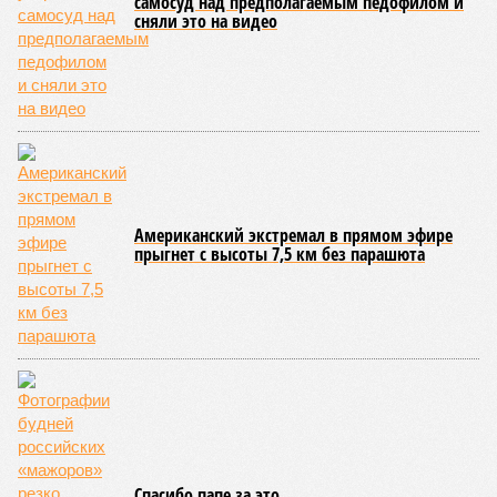
сроки должны материализоваться? На строительной
площадке, по свидетельствам дольщиков, регулярно
бывающих у забора, какая-либо техника отсутствует. Ни
бетононасосов, ни работающих кранов, ни признаков
мобилизации подрядчиков. При том, что до «декабря 2026»
осталось менее полугода.
Если в «Сказочном лесу» техзаказчик публично
отчитывался о поэтапной готовности – 90%, затем 97%, с
конкретными инженерными работами (усиление
монолитных конструкций, устранение проектных ошибок) –
то по «Станции Л» подобной публичной отчётности
дольщики не видят. Ни Capital Group, ни кураторы
строительства не подтверждают ни соблюдения графика
строительства, ни объёма фактически выполненных работ.
Напрашивается закономерный вопрос: если
декларируемая «Capital Group модель (достраивать
проблемные объекты SSD») сработала на
Лосиноостровской, почему она не масштабируется на
Люблино? И означает ли отсутствие техники на площадке,
что в реальности подрядчик по «Станции Л» ещё даже не