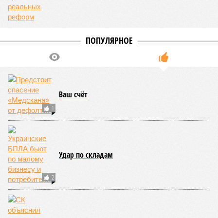
Николай Ольхин
Опубликовано:
07.08.2026 11:09
Отредактировано:
07.08.2026 11:09
Украинскому
Попытки Запада
кандидату в
рассорить Москву и
конгресс США
Астану назвали
запретили
бесперспективными
приходить на пляж
после драки
КОММЕНТАРИИ
0
Новости smi2.ru
ДОСЬЕ
Исламское государство
Международная террористическая организация,
действующая на территории северо-восточной
Сирии и западного Ирака и признанная запрещенной
многими странами, в том числе и Россией.
Исламское государство (ИГ) образовано в 2006 году
из 11 радикальных организаций, среди которых