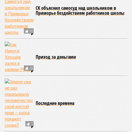
«Исламское государство Ирак» и иракское
подразделение «Аль-Каиды».
ПОСЛЕДНИЕ НОВОСТИ
07/08
Экс-президент Финляндии отказался признать
Россию угрозой для Европы
07/08
В Сербии испугались визита Зеленского в Белград и
назвали его «местью Евросоюза»
07/08
Дональд Трамп намерен реализовать проект
строительства бального зала в Белом доме
07/08
Лондонская полиция лишится 1000 рабочих мест
07/08
Прогулявшуюся голой по Москве блогершу
поместили под домашний арест
ЕЩЕ НОВОСТИ
НОВОСТИ ПАРТНЕРОВ
Новости smi2.ru