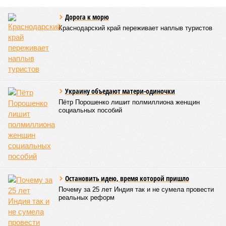
Источник: https://avaho.ru/novostroyka/moskva/uvao/lyublino/svetlyy-mir-
stantsiya-l/9303640/?ysclid=msemqdok6w326352116
Если да, то на каком основании декларируются конкретные
даты сдачи жилого комплекса (декабрь 2026 – март 2028),
если фаза активных строительных работ, если судить по
отсутствию техники на площадке, ещё не началась? При
этом на бумаге даты ввода ЖК в строй продолжают
фигурировать
в объявлениях о продаже квартир на
профильных порталах.
Для почти четырёх тысяч будущих собственников квартир
время давно измеряется не календарём, а очередными
переносами ожиданий. И пока на профильных порталах
продолжают указывать даты сдачи, главным индикатором
остается сама стройка. Если на ней по-прежнему не видно
признаков масштабных работ, то неизбежно возникает
вопрос: не превращаются ли сроки ввода в декларацию,
которая все больше расходится с реальным положением
дел? Именно на этот вопрос сегодня больше всего ждут
ответа дольщики ЖК «Станция Л».