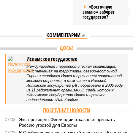
«Восточную
землю» заберёт
государство?
КОММЕНТАРИИ
0
Версия
//
Конфликт
//
В нескольких станциях от уже сданного
«Сказочного леса» пайщики ЖК «Станция Л» продолжают ждать от
компании Capital Group начала реальной достройки
336
«Станция ожидания» для дольщиков
В нескольких станциях от уже сданного «Сказочного
леса» пайщики ЖК «Станция Л» продолжают ждать от
компании Capital Group начала реальной достройки
В нескольких станциях от уже сданного «Сказочного леса» пайщики ЖК
«Станция Л» продолжают ждать от компании Capital Group начала