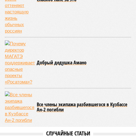
определён?
Митинги
и палаточные лагеря у объекта в
2025–2026 годах, похоже, не изменили ситуацию.
«В
последние месяцы в личном общении нам перестали
называть даже ориентировочные сроки»
, – рассказывают
расстроенные дольщики.
Казалось бы, формально ответственность по
достраиванию объекта распределена. Seven Suns
Development – банкрот, часть его структур признана
несостоятельной ещё в 2024 году, бенефициар компании
находится под следствием по ст. 200.3 УК РФ. Достройку
проблемных объектов группы – «Станции Л», «Сказочного
леса» и «В стремлении к свету», согласно информации на
сайтах Capital Group, осенью 2024 г. взяла на себя. Два из
трёх объектов уже сданы или близки к сдаче. Третий –
«Станция Л», крупнейший по числу пострадавших
дольщиков (3908 квартир в пяти корпусах) – по факту
остаётся стройплощадкой без стройки. Возникает вопрос:
распространяется ли договорённость 2024 года на
«Станцию Л» в полном объёме или приоритет отдан
объектам мешей сложности и меньшего масштаба?