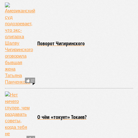
ЕЩЕ ИЗ РАЗДЕЛА «ОБЩЕСТВО»
В Тульской области подростки устроили
самосуд над предполагаемым педофилом и
сняли это на видео
Американский экстремал в прямом эфире
прыгнет с высоты 7,5 км без парашюта