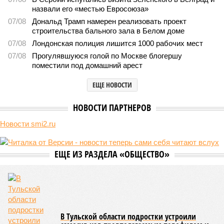
реальной достройки (изображение сгенерировано ИИ)
Пока в Ярославском районе СВАО дольщики «Сказочного леса»
уже получают ключи – в мае 2026 года были получены
заключение о соответствии проектной документации и
разрешение на ввод жилищного комплекса в эксплуатацию –
совсем недалеко, в паре станций метро южнее, на Люблинской
улице, картина, можно сказать, прямо противоположная.
Сюжет:
Недвижимость
ЖК «Светлый мир «Станция Л»: та же группа компаний-
банкрот Seven Suns Development, та же
анонсированная
схема достройки через Capital Group осенью 2024 года, но
за прошедшие два года результатов, по словам дольщиков,
практически не видно. По
информации
из профильных
порталов, первую очередь ЖК строители обещают сдать к
декабрю 2026 г., вторую – к марту 2028-го. Но никто при
этом из кураторов стройки не задается вопросом: как эти