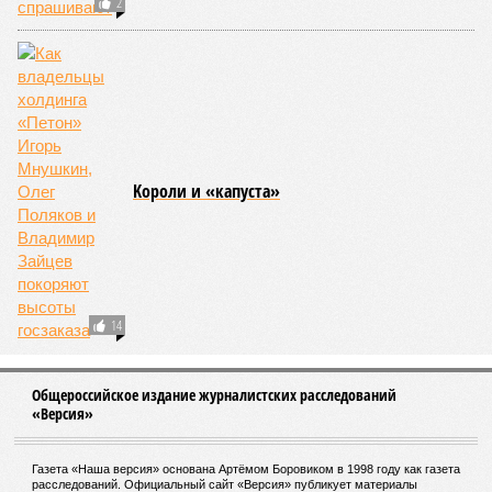
Спасибо папе за это
Добрый дедушка Амано