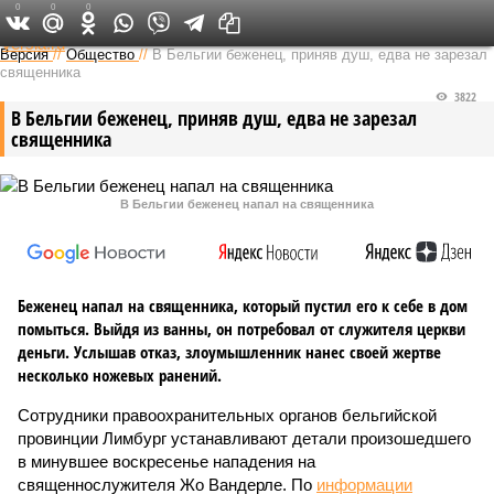
0
0
0
Федеральный выпуск
Версия
//
Общество
//
В Бельгии беженец, приняв душ, едва не зарезал
священника
3822
В Бельгии беженец, приняв душ, едва не зарезал
священника
В Бельгии беженец напал на священника
Беженец напал на священника, который пустил его к себе в дом
помыться. Выйдя из ванны, он потребовал от служителя церкви
деньги. Услышав отказ, злоумышленник нанес своей жертве
несколько ножевых ранений.
Сотрудники правоохранительных органов бельгийской
провинции Лимбург устанавливают детали произошедшего
в минувшее воскресенье нападения на
священнослужителя Жо Вандерле. По
информации