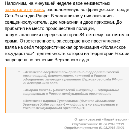
Напомним, на минувшей неделе двое неизвестных
захватили церковь
, расположенную во французском городе
Сен-Этьен-дю-Рувре. В заложниках у них оказались
священнослужитель, две монахини и двое прихожан. До
прибытия на место происшествия полиции,
злоумышленники перерезали горло 84-летнему настоятелю
храма. Ответственность за совершенное преступление
взяла на себя террористическая организация «Исламское
государство»*, деятельность которой на территории России
запрещена по решению Верховного суда.
*
«Исламское государство» признано террористической
организацией, деятельность которой в России
официально запрещена решением Верховного суда РФ от
29 декабря 2014 года.
«Имарат Кавказ» («Кавказский Эмират») — официально
запрещенная в России международная организация.
«Исламская партия Туркестана» (бывшее «Исламское
движение Узбекистана») — официально запрещенная в
России международная организация.
Отдел новостей «Нашей версии»
Опубликовано:
01.08.2016 13:21
Отредактировано:
01.08.2016 13:21