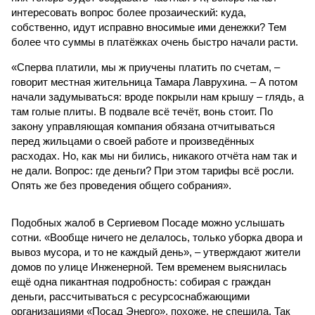
интересовать вопрос более прозаический: куда,
собственно, идут исправно вносимые ими денежки? Тем
более что суммы в платёжках очень быстро начали расти.
«Сперва платили, мы ж приучены платить по счетам, –
говорит местная жительница Тамара Лаврухина. – А потом
начали задумываться: вроде покрыли нам крышу – глядь, а
там голые плиты. В подвале всё течёт, вонь стоит. По
закону управляющая компания обязана отчитываться
перед жильцами о своей работе и произведённых
расходах. Но, как мы ни бились, никакого отчёта нам так и
не дали. Вопрос: где деньги? При этом тарифы всё росли.
Опять же без проведения общего собрания».
Подобных жалоб в Сергиевом Посаде можно услышать
сотни. «Вообще ничего не делалось, только уборка двора и
вывоз мусора, и то не каждый день», – утверждают жители
домов по улице Инженерной. Тем временем выяснилась
ещё одна пикантная подробность: собирая с граждан
деньги, рассчитываться с ресурсоснабжающими
организациями «Посад Энерго», похоже, не спешила. Так