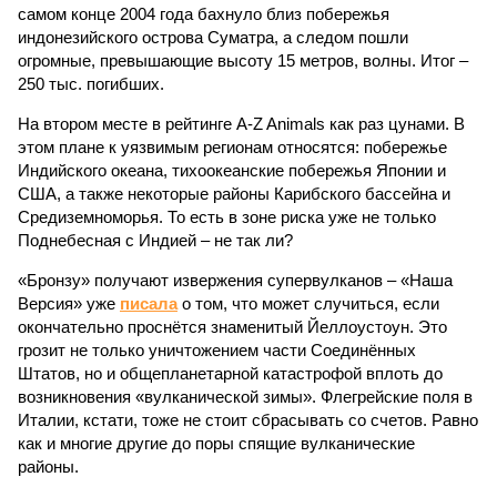
самом конце 2004 года бахнуло близ побережья
индонезийского острова Суматра, а следом пошли
огромные, превышающие высоту 15 метров, волны. Итог –
250 тыс. погибших.
На втором месте в рейтинге A-Z Animals как раз цунами. В
этом плане к уязвимым регионам относятся: побережье
Индийского океана, тихо­океанские побережья Японии и
США, а также некоторые районы Карибского бассейна и
Средиземноморья. То есть в зоне риска уже не только
Поднебесная с Индией – не так ли?
«Бронзу» получают извержения супервулканов – «Наша
Версия» уже
писала
о том, что может случиться, если
окончательно проснётся знаменитый Йеллоустоун. Это
грозит не только уничтожением части Соединённых
Штатов, но и общепланетарной катастрофой вплоть до
возникновения «вулканической зимы». Флегрейские поля в
Италии, кстати, тоже не стоит сбрасывать со счетов. Равно
как и многие другие до поры спящие вулканические
районы.