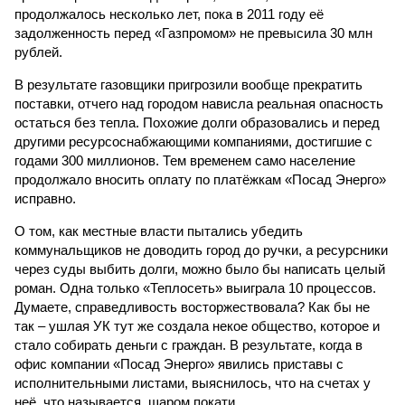
продолжалось несколько лет, пока в 2011 году её
задолженность перед «Газпромом» не превысила 30 млн
рублей.
В результате газовщики пригрозили вообще прекратить
поставки, отчего над городом нависла реальная опасность
остаться без тепла. Похожие долги образовались и перед
другими ресурсоснабжающими компаниями, достигшие с
годами 300 миллионов. Тем временем само население
продолжало вносить оплату по платёжкам «Посад Энерго»
исправно.
О том, как местные власти пытались убедить
коммунальщиков не доводить город до ручки, а ресурсники
через суды выбить долги, можно было бы написать целый
роман. Одна только «Теплосеть» выиграла 10 процессов.
Думаете, справедливость восторжествовала? Как бы не
так – ушлая УК тут же создала некое общество, которое и
стало собирать деньги с граждан. В результате, когда в
офис компании «Посад Энерго» явились приставы с
исполнительными листами, выяснилось, что на счетах у
неё, что называется, шаром покати.