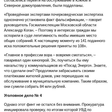
согласились перейти на обслуживание в Южное и
Северное домоуправления, были подделаны.
«Проведённая экспертами почерковедческая экспертиза
однозначно установила факт фальсификации, – говорит
руководитель Госжилинспекции Московской области
Александр Коган. – Поэтому в интересах граждан мы
оспорили в суде легитимность якобы имевших место
общих собраний. К настоящему моменту из 141 поданного
иска положительные решения приняты по 108».
«Главное в профессии вора – вовремя смотаться», –
говаривал один киногерой. Эх, поучиться бы ему
нахальству у коммунальщиков из «Посад Энерго». Знаете,
что сделали они? Продолжили забрасывать своими
платёжками жителей домов, уже перешедших на
обслуживание в муниципальную компанию. Таким образом,
они сумели собрать 84 млн рублей.
Уголовное дело № 4
Однако этот финт не остался без внимания. Прокуратура
инициировала проверку, по итогам которой УВД по