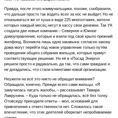
Правда, после этого коммунальщики, похоже, сообразили,
что дальше просто так водить всех за нос не выйдет. Но не
отказываться же от куша в виде 225 многоэтажек, жители
которых каждый месяц несут в кассу свои денежки. Так УК
создала две новые компании – Северное и Южное
домоуправления, которые и взяли под своё крыло прежний
жилфонд. Возникла лишь одна закавыка: согласно закону
дома могут перейти под новое управление только путём
проведения общего собрания жильцов, которые примут
соответствующее решение. Но её в «Посад Энерго»
решили просто и радикально, да так, что сами граждане и
не догадались, что стали клиентами новой организации.
Неужели на всё это никто не обращал внимания?
Обращали, конечно. Прежде всего сами жильцы. «Я
замучилась писать жалобы, – рассказывает Тамара
Лаврухина. – Куда только не обращалась, всё без толку.
Отовсюду приходили ответы – мол, оснований для
привлечения к ответственности нет. Сложилось такое
впечатление, что этих деятелей оберегает непробиваемая
стена».