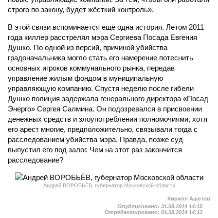
строго по закону, будет жёсткий контроль».
В этой связи вспоминается ещё одна история. Летом 2011
года киллер расстрелял мэра Сергиева Посада Евгения
Душко. По одной из версий, причиной убийства
градоначальника могло стать его намерение потеснить
основных игроков коммунального рынка, передав
управление жилым фондом в муниципальную
управляющую компанию. Спустя неделю после гибели
Душко полиция задержала генерального директора «Посад
Энерго» Сергея Салмина. Он подозревался в присвоении
денежных средств и злоупотреблении полномочиями, хотя
его арест многие, предположительно, связывали тогда с
расследованием убийства мэра. Правда, позже суд
выпустил его под залог. Чем на этот раз закончится
расследование?
Андрей ВОРОБЬЁВ, губернатор Московской области
Кирилл Ашотов
Опубликовано:
31.08.2014 14:15
Отредактировано:
01.09.2014 14:12