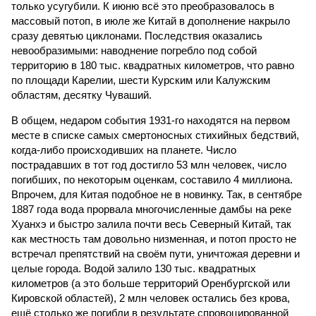
только усугубили. К июню всё это преобразовалось в
массовый потоп, в июле же Китай в дополнение накрыло
сразу девятью циклонами. Последствия оказались
невообразимыми: наводнение погребло под собой
территорию в 180 тыс. квадратных километров, что равно
по площади Карелии, шести Курским или Калужским
областям, десятку Чуваший.
В общем, недаром события 1931-го находятся на первом
месте в списке самых смертоносных стихийных бедствий,
когда-либо происходивших на планете. Число
пострадавших в тот год достигло 53 млн человек, число
погибших, по некоторым оценкам, составило 4 миллиона.
Впрочем, для Китая подобное не в новинку. Так, в сентябре
1887 года вода прорвала многочисленные дамбы на реке
Хуанхэ и быстро залила почти весь Северный Китай, так
как местность там довольно низменная, и потоп просто не
встречал препятствий на своём пути, уничтожая деревни и
целые города. Водой залило 130 тыс. квадратных
километров (а это больше территорий Оренбургской или
Кировской областей), 2 млн человек остались без крова,
ещё столько же погибли в результате спровоцированной