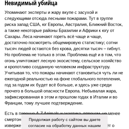
Невидимый убийца
Упоминают эксперты и жару вкупе с засухой и
следующими отсюда лесными пожарами. Тут в группе
риска запад США, юг Европы, Австралия, Ближний Восток,
а также некоторые районы Бразилии и Африки к югу от
Сахары. Леса начинают гореть всё чаще и чаще,
достаточно посмотреть общемировую статистику; сотни
тысяч людей остаются без крова, десятки тысяч – гибнут.
Но проблема не только в этом. Проблема ещё и в том, что
огонь уничтожает лесную экосистему, сельское хозяйство
и кропотливо созданную человеком инфраструктуру.
Учитывая то, что пожары начинают становиться чуть ли не
ежегодной реальностью на фоне глобального потепления,
год за годом их будет всё больше, и здесь уже среди
прочего в большой опасности Европа. Небывалая жара,
зафиксированная в этом и прошлом годах в Италии и во
Франции, тому лучшее подтверждение.
Есть в перечне A-Z Animals и экзотика, впрочем, не менее
Продолжая работу с сайтом вы даете
смертоносная. Это, в частности, «лимнические
согласие на обработку данных нашим
извержения», о которых мало кто слышал. Речь идёт о