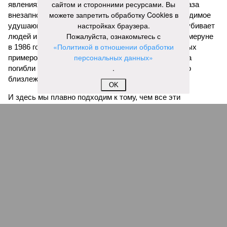
сайтом и сторонними ресурсами. Вы
явлениях, когда большое количество углекислого газа
можете запретить обработку Cookies в
внезапно вырывается из глубин озёр, образуя невидимое
настройках браузера.
удушающее газовое облако, которое безжалостно убивает
Пожалуйста, ознакомьтесь с
людей и животных. Катастрофа на озере Ньос в Камеруне
«Политикой в отношении обработки
в 1986 году остаётся одним из наиболее чудовищных
персональных данных»
примеров: более 1700 человек и тысячи голов скота
.
погибли из-за внезапного выброса CO₂, накрывшего
близлежащие деревни.
OK
И здесь мы плавно подходим к тому, чем все эти
стихийные бедствия могут закончиться. А именно – к
социальному коллапсу, то есть фактическому упадку
развитой цивилизации, зачастую с последующим её
полным уничтожением. Среди причин такого трагического
развития событий учёные называют деградацию
окружающей среды, истощение ресурсов и болезни. А ведь
любая природная катастрофа непременно ведёт именно к
этому – экономическому кризису, эпидемиям, голоду,
резкому сокращению численности населения. Так погибли
цивилизации шумеров, майя, кхмеров – список не
исчерпывающий. Какая цивилизация будет следующей?