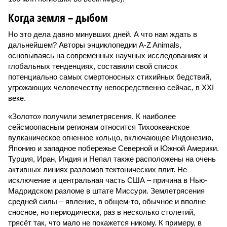
Когда земля – дыбом
Но это дела давно минувших дней. А что нам ждать в
дальнейшем? Авторы энциклопедии A-Z Animals,
основываясь на современных научных исследованиях и
глобальных тенденциях, составили свой список
потенциально самых смертоносных стихийных бедствий,
угрожающих человечеству непосредственно сейчас, в XXI
веке.
«Золото» получили землетрясения. К наиболее
сейсмоопасным регионам относится Тихоокеанское
вулканическое огненное кольцо, включающее Индонезию,
Японию и западное побережье Северной и Южной Америки.
Турция, Иран, Индия и Непал также расположены на очень
активных линиях разломов тектонических плит. Не
исключение и центральная часть США – причина в Нью-
Мадридском разломе в штате Миссури. Землетрясения
средней силы – явление, в общем-то, обычное и вполне
сносное, но периодически, раз в несколько столетий,
трясёт так, что мало не покажется никому. К примеру, в