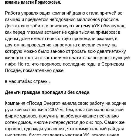
взялись власти Подмосковья.
Работа управляющих компаний давно стала притчей во
языцех и предметом негодования миллионов россиян.
Достаточно забить в поисковую систему «УК обманула»,
как перед глазами встанет не одна тысяча примеров: в
одном доме вместо новых труб проложили ржавые, в
другом на проведение капремонта списали сумму, на
которую можно было заново отгрохать всю девятиэтажку,
жильцов третьего заставляли платить за несуществующий
лифт. Но то, что творилось последние годы в Сергиевом
Посаде, показательно даже
в масштабах страны.
Деньги граждан пропадали без следа
Компания «Посад Энерго» начала свою работу на родине
русской матрёшки в 2007-м. Тем, как этой малопонятной
фирме удалось получить на обслуживание несколько
сотен домов, многие интересуются до сих пор. Самих же
горожан, однажды узнавших, что коммунальный рай для
них теперь будет создавать частная УК, вскоре начал