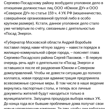
Сергиево-Посадскому району возбудило уголовное дело в
отношении должностных лиц ООО «Южное ДУ» и ООО
«Северное ДУ» по статье 159 ч. 4 УК РФ (мошенничество,
совершённое организованной группой либо в особо
крупном размере). Кстати, данное уголовное дело стало
уже четвёртым по счёту, связанным с деятельностью
«Посад Энерго».
«Губернатор Московской области Андрей Воробьёв
поставил перед нами чёткую задачу – навести порядок в
жилищно-коммунальной сфере города, – поясняет глава
Сергиево-Посадского района Сергей Пахомов. – В первую
очередь речь идёт о деятельности «Посад Энерго» и
оставшихся после её раздвоения Южном и Северном
домоуправлений. Чтобы не довести ситуацию до полного
коллапса, новая городская администрация предприняла
всевозможные срочные меры. В том числе в наше ведение
вернулись паспортные столы, и теперь все личные
документы жителей будут находиться только в
муниципалитете. Запущена процедура выбора новых УК.
До конца года все бывшие проблемные дома получат свои
новые управляющие компании. За тем, чтобы они работали