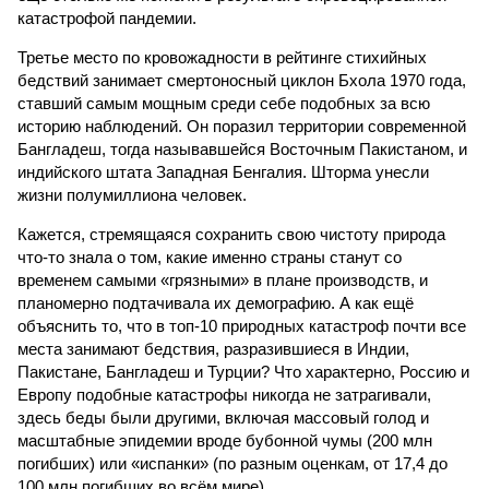
катастрофой пандемии.
Третье место по кровожадности в рейтинге стихийных
бедствий занимает смертоносный циклон Бхола 1970 года,
ставший самым мощным среди себе подобных за всю
историю наблюдений. Он поразил территории современной
Бангладеш, тогда называвшейся Восточным Пакистаном, и
индийского штата Западная Бенгалия. Шторма унесли
жизни полумиллиона человек.
Кажется, стремящаяся сохранить свою чистоту природа
что-то знала о том, какие именно страны станут со
временем самыми «грязными» в плане производств, и
планомерно подтачивала их демографию. А как ещё
объяснить то, что в топ-10 природных катастроф почти все
места занимают бедствия, разразившиеся в Индии,
Пакистане, Бангладеш и Турции? Что характерно, Россию и
Европу подобные катастрофы никогда не затрагивали,
здесь беды были другими, включая массовый голод и
масштабные эпидемии вроде бубонной чумы (200 млн
погибших) или «испанки» (по разным оценкам, от 17,4 до
100 млн погибших во всём мире).