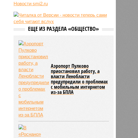
Новости smi2.ru
06/08
Euractiv: закрытие границы с
Россией спровоцировало спад
экономики Финляндии
06/08
Минобрнауки осенью примет
ЕЩЕ ИЗ РАЗДЕЛА «ОБЩЕСТВО»
решение о правилах приёма на
платные места в вузах
Аэропорт Пулково
приостановил работу, а
власти Ленобласти
предупредили о проблемах
с мобильным интернетом
из-за БПЛА