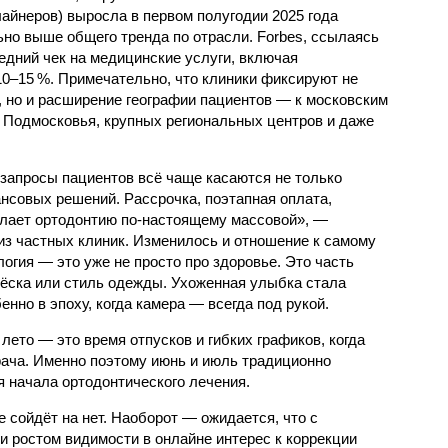
лайнеров) выросла в первом полугодии 2025 года
ьно выше общего тренда по отрасли. Forbes, ссылаясь
редний чек на медицинские услуги, включая
10–15 %. Примечательно, что клиники фиксируют не
, но и расширение географии пациентов — к московским
 Подмосковья, крупных региональных центров и даже
запросы пациентов всё чаще касаются не только
нансовых решений. Рассрочка, поэтапная оплата,
елает ортодонтию по-настоящему массовой», —
з частных клиник. Изменилось и отношение к самому
огия — это уже не просто про здоровье. Это часть
ичёска или стиль одежды. Ухоженная улыбка стала
нно в эпоху, когда камера — всегда под рукой.
лето — это время отпусков и гибких графиков, когда
ача. Именно поэтому июнь и июль традиционно
 начала ортодонтического лечения.
е сойдёт на нет. Наоборот — ожидается, что с
и ростом видимости в онлайне интерес к коррекции