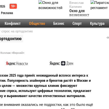
Вячеслав
2026
Калинин
Окно для
Реклама
возможностей
Конфликт
Общество
Бизнес
Спорт
Культура
т спрос на ортодонтию
 ортодонтию
Коллаж «Версий»
сезон 2025 года принёс неожиданный всплеск интереса к
тии. Популярность элайнеров и брекетов растёт в Москве и
в целом — множество крупных клиник фиксируют
ие спроса, используют цифровые технологии, предлагают
ку и выравнивают качество отечественных материалов.
ре внимания оказались не подростки, как это было ещё