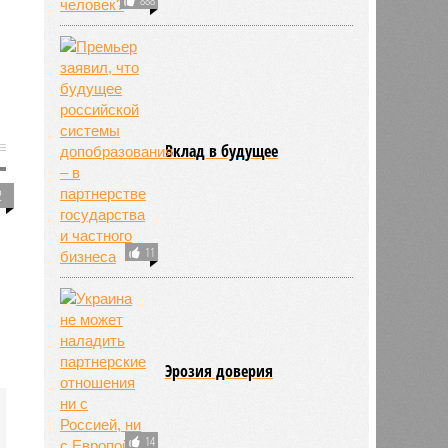
Вклад в будущее
2
11
Эрозия доверия
14