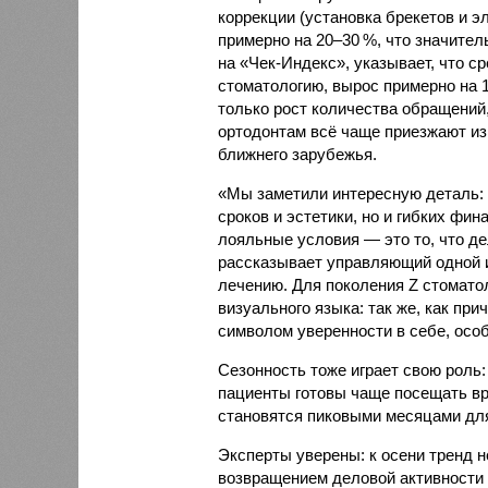
коррекции (установка брекетов и э
примерно на 20–30 %, что значител
на «Чек‑Индекс», указывает, что с
стоматологию, вырос примерно на 
только рост количества обращений
ортодонтам всё чаще приезжают из
ближнего зарубежья.
«Мы заметили интересную деталь: 
сроков и эстетики, но и гибких фи
лояльные условия — это то, что д
рассказывает управляющий одной и
лечению. Для поколения Z стоматол
визуального языка: так же, как пр
символом уверенности в себе, особе
Сезонность тоже играет свою роль: 
пациенты готовы чаще посещать вр
становятся пиковыми месяцами для
Эксперты уверены: к осени тренд н
возвращением деловой активности 