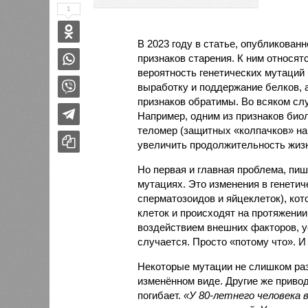
1
В 2023 году в статье, опубликован
признаков старения. К ним относят
вероятность генетических мутаций 
выработку и поддержание белков, 
признаков обратимы. Во всяком сл
Например, одним из признаков био
теломер (защитных «колпачков» на 
увеличить продолжительность жизн
Но первая и главная проблема, пиш
мутациях. Это изменения в генетич
сперматозоидов и яйцеклеток), ко
клеток и происходят на протяжении
воздействием внешних факторов, ус
случается. Просто «потому что». И
Некоторые мутации не слишком раз
изменённом виде. Другие же привод
погибает.
«У 80-летнего человека