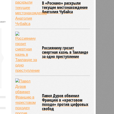
В «Роснано» раскрыли
текущее местонахождение
Анатолия Чубайса
сии»
Россиянину грозит
смертная казнь в Таиланде
за одно преступление
Павел Дуров обвинил
Францию в «крестовом
походе» против цифровых
свобод
о