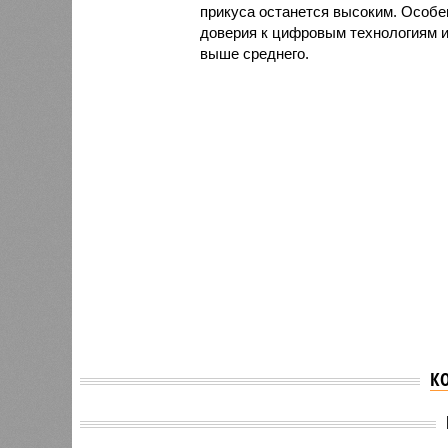
прикуса останется высоким. Особен
доверия к цифровым технологиям 
выше среднего.
К
Минприроды сообщило
об отсутствии
Спрос 
ажиотажного спроса на
туры п