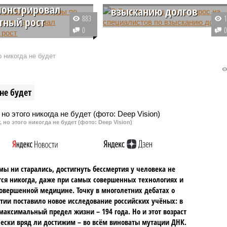
онстрировал
взысканию долгов
883
тный рост
Рекрутинговые сервисы
0
ем году значительно
фиксируют значительный рост
ся спрос на туры
спроса на специалистов по
о никогда не будет
ного сегмента по
работе с проблемной
в два раза превысив
задолженностью. За прошлый
ли за аналогичный
год количество вакансий в этой
не будет
рошлого года.
сфере увеличилось вдвое, а с
начала 2025 года – еще на 25%.
 но этого никогда не будет (фото: Deep Vision)
мы ни старались, достигнуть бессмертия у человека не
ся никогда, даже при самых совершенных технологиях и
овершенной медицине. Точку в многолетних дебатах о
тии поставило новое исследование российских учёных: в
максимальный предел жизни – 194 года. Но и этот возраст
ески вряд ли достижим – во всём виноваты мутации ДНК.