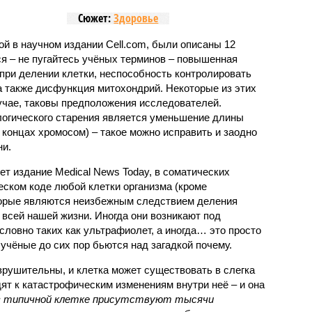
Сюжет:
Здоровье
ной в научном издании Cell.com, были описаны 12
ся – не пугайтесь учёных терминов – повышенная
при делении клетки, неспособность контролировать
а также дисфункция митохондрий. Некоторые из этих
учае, таковы предположения исследователей.
логического старения является уменьшение длины
концах хромосом) – такое можно исправить и заодно
и.
ет издание Medical News Today, в соматических
еском коде любой клетки организма (кроме
торые являются неизбежным следствием деления
 всей нашей жизни. Иногда они возникают под
ловно таких как ультрафиолет, а иногда… это просто
 учёные до сих пор бьются над загадкой почему.
рушительны, и клетка может существовать в слегка
ят к катастрофическим изменениям внутри неё – и она
 в типичной клетке присутствуют тысячи