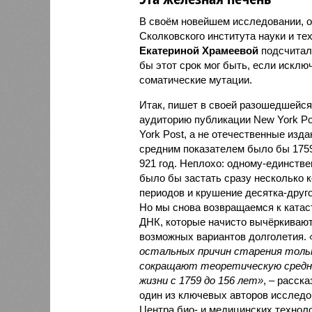
В своём новейшем исследовании, о
Сколковского института науки и те
Екатериной Храмеевой
подсчитала
бы этот срок мог быть, если исключ
соматические мутации.
Итак, пишет в своей разошедшейс
аудиторию публикации New York Pos
York Post, а не отечественные изда
средним показателем было бы 1759
921 год. Неплохо: одному-единств
было бы застать сразу несколько 
периодов и крушение десятка-друг
Но мы снова возвращаемся к ката
ДНК, которые начисто вычёркивают
возможных вариантов долголетия.
остальных причин старения толь
сокращают теоретическую сред
жизни с 1759 до 156 лет»
, – расск
один из ключевых авторов исследо
Центра био- и медицинских технол