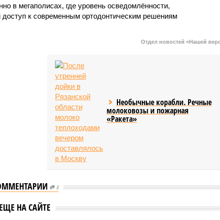
но в мегаполисах, где уровень осведомлённости,
и доступ к современным ортодонтическим решениям
Отдел новостей «Нашей вер
Необычные корабли. Речные
молоковозы и пожарная
«Ракета»
ОММЕНТАРИИ
0
на премиальные
В России резко вырос
ЕЩЕ НА САЙТЕ
о России
спрос на специалистов п