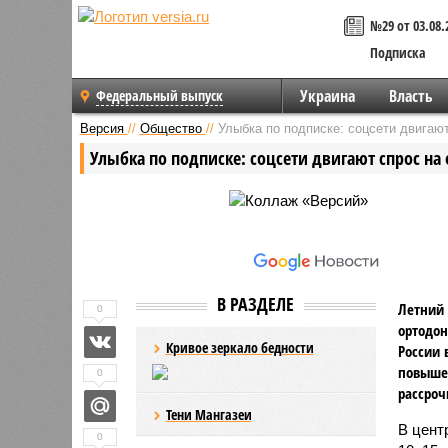
№29 от 03.08.
Подписка
Украина
Власть
Федеральный выпуск
Версия
//
Общество
//
Улыбка по подписке: соцсети двигаю
Улыбка по подписке: соцсети двигают спрос на
В РАЗДЕЛЕ
Летний 
0
ортодон
Кривое зеркало бедности
России 
повышен
0
рассроч
Тени Мангазеи
В цент
0