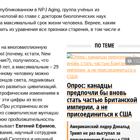
публикованном в NPJ Aging, группа учёных из
хнологий во главе с доктором биологических наук
 максимальный срок жизни человека. Вернее, каким
ить из уравнения все признаки старения, в том числе и
ПО ТЕМЕ
я на многомиллионную
t (почему, кстати, New
ния?), получилось, что
133
 лет, а максимальным – 29
енному человеку можно
концов света, ледниковых
Опрос: канадцы
ого развитых цивилизаций.
предпочли бы вновь
строфическим изменениям в
стать частью Британской
 эти цифры из всех
империи, а не
«При устранении всех
присоединиться к США
ко соматические мутации
нюю продолжительность
азывает
Евгений Ефимов
,
Американский лидер Дональд
вания, научный сотрудник
Трамп не раз выступал за
огий Сколтеха и научный
присоединение Канады к США,