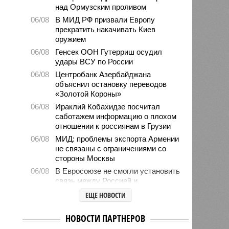
над Ормузским проливом
06/08
В МИД РФ призвали Европу
прекратить накачивать Киев
оружием
06/08
Генсек ООН Гутерриш осудил
удары ВСУ по России
06/08
Центробанк Азербайджана
объяснил остановку переводов
«Золотой Короны»
06/08
Ираклий Кобахидзе посчитал
саботажем информацию о плохом
отношении к россиянам в Грузии
06/08
МИД: проблемы экспорта Армении
не связаны с ограничениями со
стороны Москвы
06/08
В Евросоюзе не смогли установить
связь между Россией и
миграционным кризисом в Сеуте
ЕЩЕ НОВОСТИ
06/08
Ямпольская объяснила причины
проблем с поступлением в
НОВОСТИ ПАРТНЕРОВ
ведущие вузы страны