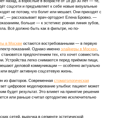
ет назад, а взрослые в возрасте от 18 до 30 лет — те,
едёт соцсети и предъявляет к себе новые визуальные
одят не потому, что болит или мешает. Они приходят с
ра", — рассказывает врач-ортодонт Елена Бровко. —
казаниям, больше — к эстетике: ровная линия зубов,
ла. Всё должно быть как в фильтре, но по-
ты в Москве
остаются востребованными — в первую
спектр показаний. Однако именно
элайнеры в Москве
,
становятся предпочтением тех, кто хочет совместить
и. Устройства легко снимаются перед приёмом пищи,
е мешают деловой коммуникации — особенно актуально
о или ведёт активную соцсетевую жизнь.
ин из факторов. Современная
стоматологическая
ает цифровое моделирование улыбки: пациент может
ким будет результат. Это влияет на принятие решения
ается или раньше считал ортодонтию исключительно
ких сетей, выручка в сегменте эстетической