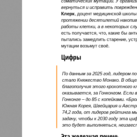
соматических мутаций. У организ
вернуться и исправить повреждени
Клерк
, доцент медицинской школы
протяжении десятилетий накопи
работы клетки, а в некоторых сл
есть получается, что, какие бы ан
пытались замедлить старение, устр
мутации возьмут своё.
Цифры
По данным за 2025 год, лидером п
стало Княжество Монако. В обще
благополучия этого крохотного к
оказывается, за Гонконгом. Если
Гонконге – до 85 с копейками. «Бр
Южная Корея, Швейцария и Австр
74,2 года, от лидеров рейтинга м
задачу, чтобы к 2030 году эта цифр
это будет выполняться, неизвес
Эта железная печень