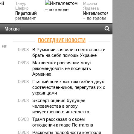
Тимур
Марина
Шафир
Ярдаева
Пиратский
Интеллектом
регламент
– по голове
Москва
ПОСЛЕДНИЕ НОВОСТИ
628
06/08
В Румынии заявили о неготовности
брать на себя помощь Украине
06/08
Матвиенко: россиянам могут
рекомендовать не посещать
Армению
06/08
Пьяный поляк жестоко избил двух
соотечественников, перепутав их с
украинцами
06/08
Эксперт оценил будущее
человечества в эпоху
искусственного интеллекта
06/08
Трамп рассказал о своём
отношении к главе Пентагона
06/08
Раскрыты подробности контроля