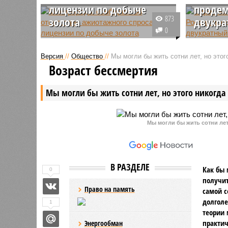
лицензии по добыче
продем
873
золота
двукра
0
В России не наблюдается
В нынешн
ажиотажа на лицензии по добыче
увеличил
Версия
//
Общество
//
Мы могли бы жить сотни лет, но этог
золота на фоне роста цен на этот
премиаль
Возраст бессмертия
драгоценный металл, об этом
России, 
сообщил глава Минприроды
показате
Мы могли бы жить сотни лет, но этого никогда 
Александр Козлов.
период п
Мы могли бы жить сотни лет,
В РАЗДЕЛЕ
Как бы 
0
получит
Право на память
самой с
долголе
1
теории 
практич
Энергообман