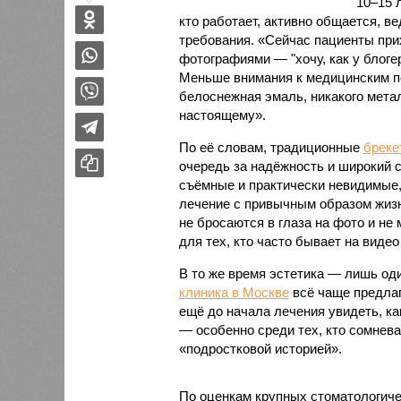
10–15 л
кто работает, активно общается, в
требования. «Сейчас пациенты прих
фотографиями — "хочу, как у блоге
Меньше внимания к медицинским по
белоснежная эмаль, никакого метал
настоящему».
По её словам, традиционные
бреке
очередь за надёжность и широкий 
съёмные и практически невидимые, 
лечение с привычным образом жизн
не бросаются в глаза на фото и н
для тех, кто часто бывает на виде
В то же время эстетика — лишь од
клиника в Москве
всё чаще предлаг
ещё до начала лечения увидеть, ка
— особенно среди тех, кто сомнев
«подростковой историей».
По оценкам крупных стоматологичес