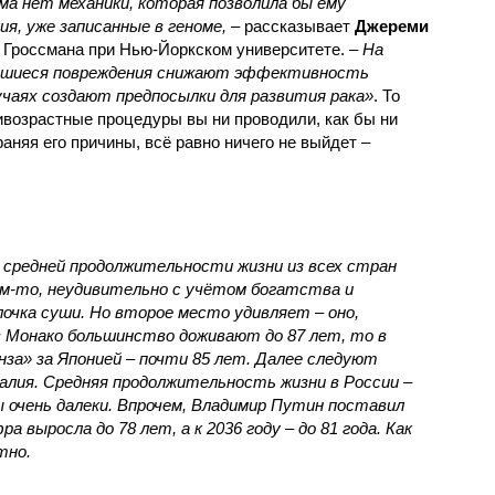
ма нет механики, которая позволила бы ему
я, уже записанные в геноме,
– рассказывает
Джереми
 Гроссмана при Нью-Йоркском университете.
– На
вшиеся повреждения снижают эффективность
учаях создают предпосылки для развития рака»
. То
тивозрастные процедуры вы ни проводили, как бы ни
аняя его причины, всё равно ничего не выйдет –
о средней продолжительности жизни из всех стран
м-то, неудивительно с учётом богатства и
лочка суши. Но второе место удивляет – оно,
 в Монако большинство доживают до 87 лет, то в
онза» за Японией – почти 85 лет. Далее следуют
алия. Средняя продолжительность жизни в России –
ы очень далеки. Впрочем, Владимир Путин поставил
а выросла до 78 лет, а к 2036 году – до 81 года. Как
тно.