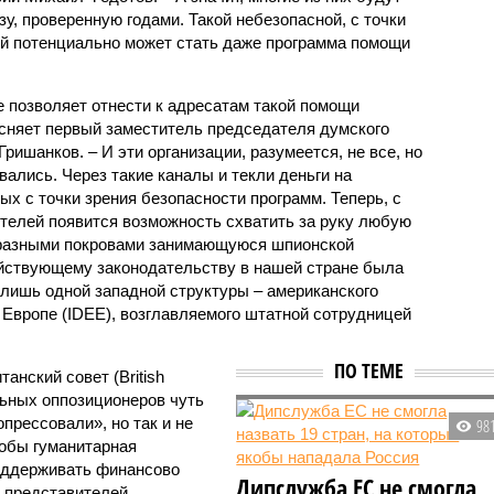
зу, проверенную годами. Такой небезопасной, с точки
ой потенциально может стать даже программа помощи
 позволяет отнести к адресатам такой помощи
сняет первый заместитель председателя думского
ришанков. – И эти организации, разумеется, не все, но
вались. Через такие каналы и текли деньги на
х с точки зрения безопасности программ. Теперь, с
ителей появится возможность схватить за руку любую
разными покровами занимающуюся шпионской
ействующему законодательству в нашей стране была
 лишь одной западной структуры – американского
 Европе (IDEE), возглавляемого штатной сотрудницей
ПО ТЕМЕ
анский совет (British
льных оппозиционеров чуть
прессовали», но так и не
98
кобы гуманитарная
оддерживать финансово
Дипслужба ЕС не смогла
 представителей