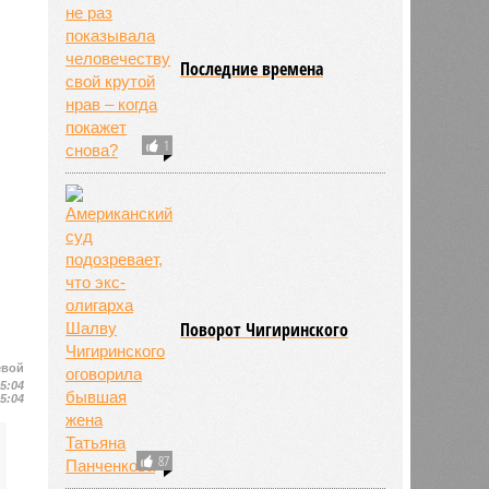
Последние времена
1
Поворот Чигиринского
евой
15:04
15:04
87