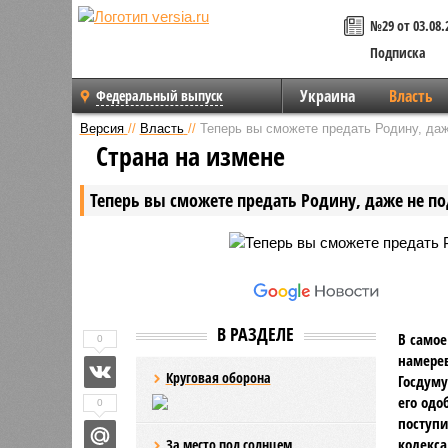
№29 от 03.08.
Подписка
Украина
Власть
Федеральный выпуск
Версия
//
Власть
//
Теперь вы сможете предать Родину, даж
Страна на измене
Теперь вы сможете предать Родину, даже не по
В РАЗДЕЛЕ
В само
0
намерев
Круговая оборона
Госдуму
его одо
0
поступи
кодекса
За место под солнцем