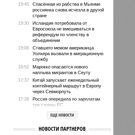
19:45
Спасённая из рабства в Мьянме
россиянка снова исчезла в другой
стране
19:30
Исландия потребовала от
Евросоюза не вмешиваться в
референдум по членству в
объединении
19:06
Ставшего мемом американца
Уолкера вызвали в миграционную
службу
18:52
Марокко опасается нового
наплыва мигрантов в Сеуту
17:37
Китай запускает еженедельный
контейнерный маршрут в Европу
через Севморпуть
17:28
Россия опередила по зарплатам
три страны ЕС
17:16
Александр Лукашенко призвал
ЕЩЕ НОВОСТИ
белорусов скупать пустующие
избы
НОВОСТИ ПАРТНЕРОВ
14:49
Девушка объяснила убийство