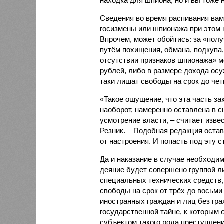
находка для шпиона, но и вы тоже 
Сведения во время распивания вам
госизмены или шпионажа при этом н
Впрочем, может обойтись: за «пол
путём похищения, обмана, подкупа
отсутствии признаков шпионажа» мо
рублей, либо в размере дохода осуж
таки лишат свободы на срок до чет
«Такое ощущение, что эта часть за
наоборот, намеренно оставлена в 
усмотрение власти, – считает изв
Резник. – Подобная редакция остав
от настроения. И попасть под эту 
Да и наказание в случае необходим
деяние будет совершено группой л
специальных технических средств,
свободы на срок от трёх до восьми 
иностранных граждан и лиц без гра
государственной тайне, к которым
субъектом такого рода преступлен