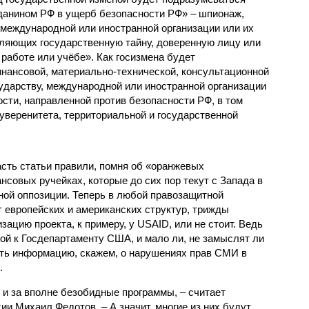
данином РФ в ущерб безопасности РФ» – шпионаж,
 международной или иностранной организации или их
ляющих государственную тайну, доверенную лицу или
работе или учёбе». Как госизмена будет
нансовой, материально-технической, консультационной
ударству, международной или иностранной организации
сти, направленной против безопасности РФ, в том
суверенитета, территориальной и государственной
асть статьи правили, помня об «оранжевых
совых ручейках, которые до сих пор текут с Запада в
ой оппозиции. Теперь в любой правозащитной
т европейских и американских структур, трижды
зацию проекта, к примеру, у USAID, или не стоит. Ведь
ой к Госдепартаменту США, и мало ли, не замыслят ли
ать информацию, скажем, о нарушениях прав СМИ в
.
 и за вполне безобидные программы, – считает
и Михаил Федотов. – А значит, многие из них будут