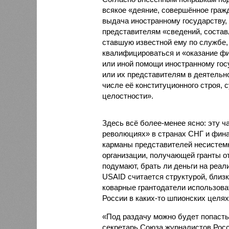
всякое «деяние, совершённое граж
выдача иностранному государству,
представителям «сведений, состав
ставшую известной ему по службе, 
квалифицироваться и «оказание фи
или иной помощи иностранному гос
или их представителям в деятельно
числе её конституционного строя, 
целостности».
Здесь всё более-менее ясно: эту ч
революциях» в странах СНГ и финан
карманы представителей несистемн
организации, получающей гранты о
подумают, брать ли деньги на реали
USAID считается структурой, близк
коварные грантодатели использов
России в каких-то шпионских целях
«Под раздачу можно будет попасть
секретарь Союза журналистов Росси