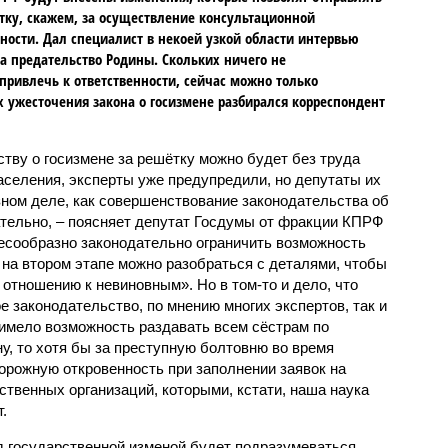
тку, скажем, за осуществление консультационной
ности. Дал специалист в некоей узкой области интервью
а предательство Родины. Скольких ничего не
ривлечь к ответственности, сейчас можно только
х ужесточения закона о госизмене разбирался корреспондент
ству о госизмене за решётку можно будет без труда
аселения, эксперты уже предупредили, но депутаты их
зном деле, как совершенствование законодательства об
ательно, – поясняет депутат Госдумы от фракции КПРФ
есообразно законодательно ограничить возможность
 на втором этапе можно разобраться с деталями, чтобы
 отношению к невиновным». Но в том-то и дело, что
е законодательство, по мнению многих экспертов, так и
имело возможность раздавать всем сёстрам по
ну, то хотя бы за преступную болтовню во время
орожную откровенность при заполнении заявок на
твенных организаций, которыми, кстати, наша наука
.
 государственной изменой будет подразумеваться