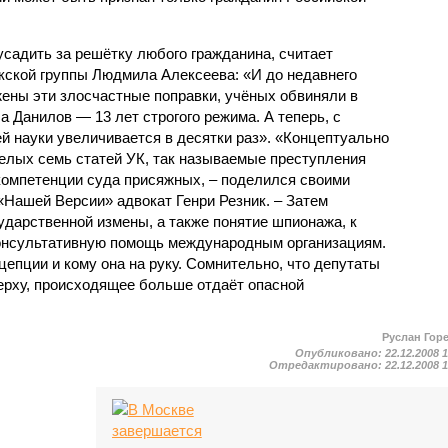
садить за решётку любого гражданина, считает
ской группы Людмила Алексеева: «И до недавнего
жены эти злосчастные поправки, учёных обвиняли в
 а Данилов — 13 лет строгого режима. А теперь, с
й науки увеличивается в десятки раз». «Концептуально
целых семь статей УК, так называемые преступления
 компетенции суда присяжных, – поделился своими
Нашей Версии» адвокат Генри Резник. – Затем
ударственной измены, а также понятие шпионажа, к
онсультативную помощь международным организациям.
цепции и кому она на руку. Сомнительно, что депутаты
ерху, происходящее больше отдаёт опасной
Руслан Гор
Опубликовано:
22.12.2008 
Отредактировано:
22.12.2008 