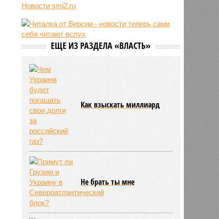
трёхмесячного сына
Новости smi2.ru
14:40
Сергей Миронов выступил за
увеличение пенсий детям,
потерявшим родителей
ЕЩЕ ИЗ РАЗДЕЛА «ВЛАСТЬ»
13:56
Финляндия захотела использовать
приграничные болота против
России
Как взыскать миллиард
Не брать ты мне