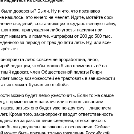
не надейтесь на снисхождение.
 были доверены? Были. Ну и что, что признаков
е нашлось, это ничего не меняет. Идите, мотайте срок.
учение сведений, составляющих государственную тайну,
, шантажа, принуждения либо угрозы насилия при
гут наказать и помягче, «штрафом от 200 до 500 тыс.
дённого за период от трёх до пяти лет». Ну, или всё-
ырёх лет.
конопроекта либо совсем не проработана, либо,
сырой редакции, чтобы можно было применять её на
естный адвокат, член Общественной палаты Генри
ляет массу возможностей её трактовать в зависимости
статью сможет буквально любой».
ости можно будет легко ужесточить. Если то же самое
иц, с применением насилия или с использованием
 наказываться оно будет уже по-другому – лишением
лет. Кроме того, законопроект вводит ответственность
жданства за разглашение сведений, относящихся к
 они были допущены на законных основаниях. Сейчас
ий может быть признан только гражданин Российской