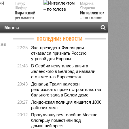
Тимур
Марина
Шафир
Ярдаева
Пиратский
Интеллектом
регламент
– по голове
Москва
ПОСЛЕДНИЕ НОВОСТИ
2549
22:25
Экс-президент Финляндии
отказался признать Россию
угрозой для Европы
21:48
В Сербии испугались визита
Зеленского в Белград и назвали
его «местью Евросоюза»
20:43
Дональд Трамп намерен
реализовать проект строительства
бального зала в Белом доме
20:27
Лондонская полиция лишится 1000
рабочих мест
20:12
Прогулявшуюся голой по Москве
блогершу поместили под
домашний арест