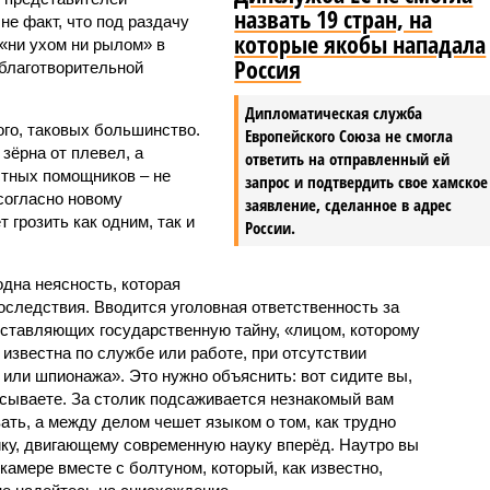
назвать 19 стран, на
не факт, что под раздачу
которые якобы нападала
, «ни ухом ни рылом» в
Россия
благотворительной
Дипломатическая служба
ого, таковых большинство.
Европейского Союза не смогла
зёрна от плевел, а
ответить на отправленный ей
стных помощников – не
запрос и подтвердить свое хамское
согласно новому
заявление, сделанное в адрес
 грозить как одним, так и
России.
одна неясность, которая
следствия. Вводится уголовная ответственность за
оставляющих государственную тайну, «лицом, которому
 известна по службе или работе, при отсутствии
или шпионажа». Это нужно объяснить: вот сидите вы,
усываете. За столик подсаживается незнакомый вам
ать, а между делом чешет языком о том, как трудно
ку, двигающему современную науку вперёд. Наутро вы
камере вместе с болтуном, который, как известно,