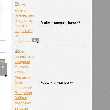
О чём «токует» Токаев?
2
2053
0
Kороли и «капуста»
692
в
е