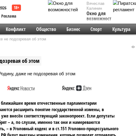
Вячеслав
2026
Калинин
Окно для
Реклама
возможностей
Конфликт
Общество
Бизнес
Спорт
Культура
е не подозревая об этом
дозревая об этом
е ближайшее время отечественные парламентарии
аются расширить понятие государственной измены, в
 уже внесён соответствующий законопроект. Если депутаты
брят – а, по слухам, именно так они и намереваются
ть, – в Уголовный кодекс и в ст.151 Уголовно-процессуального
 РФ будут внесены изменения, которые позволят отправлять