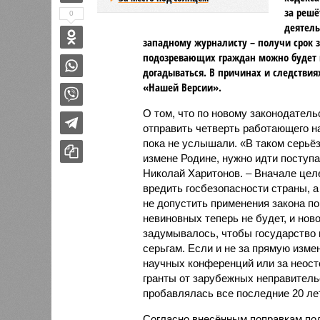
за решё
0
деятель
западному журналисту – получи срок з
подозревающих граждан можно будет п
догадываться. В причинах и следствия
«Нашей Версии».
О том, что по новому законодатель
отправить четверть работающего н
пока не услышали. «В таком серьё
измене Родине, нужно идти поступ
Николай Харитонов. – Вначале цел
вредить госбезопасности страны, а
не допустить применения закона по
невиновных теперь не будет, и ново
задумывалось, чтобы государство 
серьгам. Если и не за прямую изме
научных конференций или за неост
гранты от зарубежных неправительс
пробавлялась все последние 20 лет
Согласно внесённым поправкам под