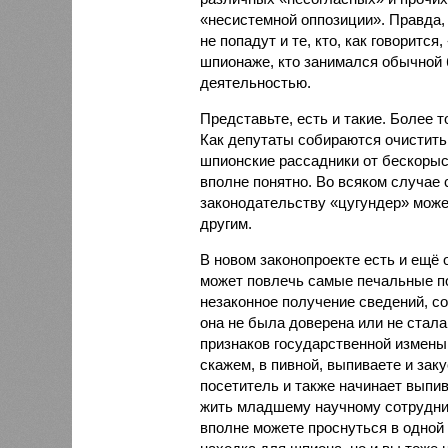
«несистемной оппозиции». Правда, 
не попадут и те, кто, как говорится
шпионаже, кто занимался обычной 
деятельностью.
Представьте, есть и такие. Более т
Как депутаты собираются очистить 
шпионские рассадники от бескоры
вполне понятно. Во всяком случае 
законодательству «цугундер» может
другим.
В новом законопроекте есть и ещё 
может повлечь самые печальные по
незаконное получение сведений, с
она не была доверена или не стала
признаков государственной измены 
скажем, в пивной, выпиваете и зак
посетитель и также начинает выпив
жить младшему научному сотрудни
вполне можете проснуться в одной 