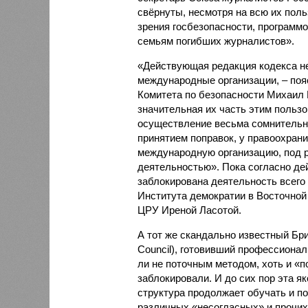
свёрнуты, несмотря на всю их поль
зрения госбезопасности, программ
семьям погибших журналистов».
«Действующая редакция кодекса не
международные организации, – поя
Комитета по безопасности Михаил Г
значительная их часть этим пользо
осуществление весьма сомнительны
принятием поправок, у правоохран
международную организацию, под 
деятельностью». Пока согласно д
заблокирована деятельность всего
Института демократии в Восточной
ЦРУ Иреной Ласотой.
А тот же скандально известный Брит
Council), готовивший профессиона
ли не поточным методом, хоть и «по
заблокировали. И до сих пор эта я
структура продолжает обучать и п
различных «несогласных» и прочих