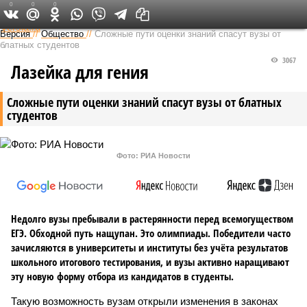
0
0
0
Федеральный выпуск
Версия
//
Общество
//
Сложные пути оценки знаний спасут вузы от
блатных студентов
3067
Лазейка для гения
Сложные пути оценки знаний спасут вузы от блатных
студентов
Фото: РИА Новости
Недолго вузы пребывали в растерянности перед всемогуществом
ЕГЭ. Обходной путь нащупан. Это олимпиады. Победители часто
зачисляются в университеты и институты без учёта результатов
школьного итогового тестирования, и вузы активно наращивают
эту новую форму отбора из кандидатов в студенты.
Такую возможность вузам открыли изменения в законах