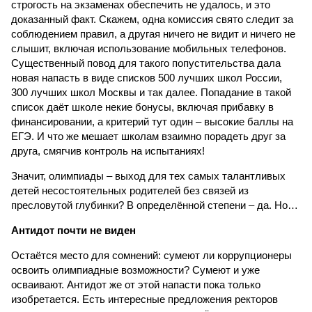
строгость на экзаменах обеспечить не удалось, и это
доказанный факт. Скажем, одна комиссия свято следит за
соблюдением правил, а другая ничего не видит и ничего не
слышит, включая использование мобильных телефонов.
Существенный повод для такого попустительства дала
новая напасть в виде списков 500 лучших школ России,
300 лучших школ Москвы и так далее. Попадание в такой
список даёт школе некие бонусы, включая прибавку в
финансировании, а критерий тут один – высокие баллы на
ЕГЭ. И что же мешает школам взаимно порадеть друг за
друга, смягчив контроль на испытаниях!
Значит, олимпиады – выход для тех самых талантливых
детей несостоятельных родителей без связей из
пресловутой глубинки? В определённой степени – да. Но…
Антидот почти не виден
Остаётся место для сомнений: сумеют ли коррупционеры
освоить олимпиадные возможности? Сумеют и уже
осваивают. Антидот же от этой напасти пока только
изобретается. Есть интересные предложения ректоров