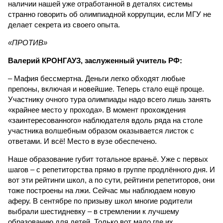
наличии нашей уже отработанной в деталях системы
странно говорить об олимпиадной коррупции, если МГУ не
делает секрета из своего опыта.
«ПРОТИВ»
Валерий КРОНГАУЗ, заслуженный учитель РФ:
– Мафия бессмертна. Деньги легко обходят любые
препоны, включая и новейшие. Теперь стало ещё проще.
Участнику очного тура олимпиады надо всего лишь занять
«крайнее место у прохода». В момент прохождения
«заинтересованного» наблюдателя вдоль ряда на столе
участника волшебным образом оказывается листок с
ответами. И всё! Место в вузе обеспечено.
Наше образование губит тотальное враньё. Уже с первых
шагов – с репетиторства прямо в группе продлённого дня. И
вот эти рейтинги школ, а по сути, рейтинги репетиторов, они
тоже построены на лжи. Сейчас мы наблюдаем новую
аферу. В сентябре по призыву школ многие родители
выбрали шестидневку – в стремлении к лучшему
образованию для детей. Только вот мало где их