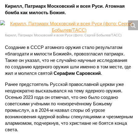
Кирилл, Патриарх Московский и всея Руси. Атомная
бомба как милость Божия.
Кирилл, Патриарх Московский и всея Руси (фото: Сергей Бобылев/ТАСС)
Создание в СССР атомного оружия стало результатом
«благодати и милости Божией», провозгласил патриарх.
Также он указал, что не случайно научные исследования
по созданию ядерного оружия шли именно в том месте, где
жил и молился святой
Серафим Саровский
.
Ранее предстоятель Русской православной церкви уже
неоднократно высказывался на тему ядерного оружия.
Осенью 2023 года он отмечал, что оно было создано
советскими учёными по «неизречённому Божьему
промыслу», а в 2024-м назвал споры об угрозе
возникновения ядерной войны спекуляциями и чрезмерным
алармизмом, подчеркнув, что христиане не боятся конца
света.