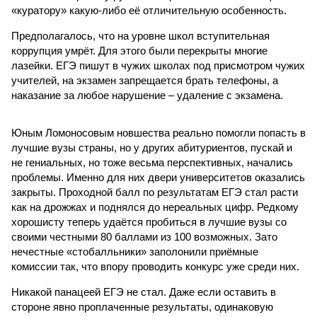
«куратору» какую-либо её отличительную особенность.
Предполагалось, что на уровне школ вступительная
коррупция умрёт. Для этого были перекрыты многие
лазейки. ЕГЭ пишут в чужих школах под присмотром чужих
учителей, на экзамен запрещается брать телефоны, а
наказание за любое нарушение – удаление с экзамена.
Юным Ломоносовым новшества реально помогли попасть в
лучшие вузы страны, но у других абитуриентов, пускай и
не гениальных, но тоже весьма перспективных, начались
проблемы. Именно для них двери университетов оказались
закрыты. Проходной балл по результатам ЕГЭ стал расти
как на дрожжах и поднялся до нереальных цифр. Редкому
хорошисту теперь удаётся пробиться в лучшие вузы со
своими честными 80 баллами из 100 возможных. Зато
нечестные «стобалльники» заполонили приёмные
комиссии так, что впору проводить конкурс уже среди них.
Никакой панацеей ЕГЭ не стал. Даже если оставить в
стороне явно проплаченные результаты, одинаковую