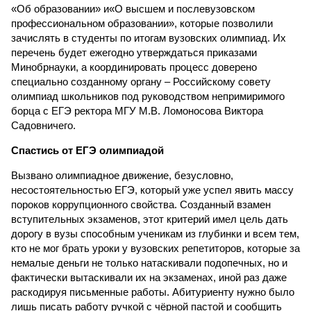
«Об образовании» и«О высшем и послевузовском
профессиональном образовании», которые позволили
зачислять в студенты по итогам вузовских олимпиад. Их
перечень будет ежегодно утверждаться приказами
Минобрнауки, а координировать процесс доверено
специально созданному органу – Российскому совету
олимпиад школьников под руководством непримиримого
борца с ЕГЭ ректора МГУ М.В. Ломоносова Виктора
Садовничего.
Спастись от ЕГЭ олимпиадой
Вызвано олимпиадное движение, безусловно,
несостоятельностью ЕГЭ, который уже успел явить массу
пороков коррупционного свойства. Созданный взамен
вступительных экзаменов, этот критерий имел цель дать
дорогу в вузы способным ученикам из глубинки и всем тем,
кто не мог брать уроки у вузовских репетиторов, которые за
немалые деньги не только натаскивали подопечных, но и
фактически вытаскивали их на экзаменах, иной раз даже
раскодируя письменные работы. Абитуриенту нужно было
лишь писать работу ручкой с чёрной пастой и сообщить