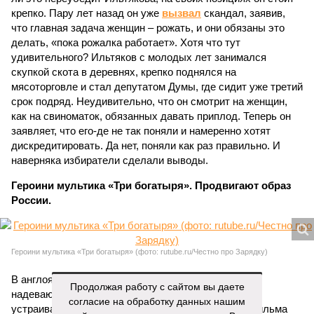
крепко. Пару лет назад он уже
вызвал
скандал, заявив,
что главная задача женщин – рожать, и они обязаны это
делать, «пока рожалка работает». Хотя что тут
удивительного? Ильтяков с молодых лет занимался
скупкой скота в деревнях, крепко поднялся на
мясоторговле и стал депутатом Думы, где сидит уже третий
срок подряд. Неудивительно, что он смотрит на женщин,
как на свиноматок, обязанных давать приплод. Теперь он
заявляет, что его-де не так поняли и намеренно хотят
дискредитировать. Да нет, поняли как раз правильно. И
наверняка избиратели сделали выводы.
Героини мультика «Три богатыря». Продвигают образ
России.
Героини мультика «Три богатыря» (фото: rutube.ru/Честно про Зарядку)
В англоязычном «Тик Токе» новый хит. Американки
Продолжая работу с сайтом вы даете
надевают самодельные сарафаны и кокошники и
согласие на обработку данных нашим
устраивают пляску, подражая персонажам мультфильма