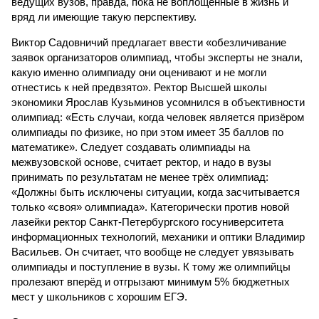
ведущих вузов, правда, пока не воплощённые в жизнь и
вряд ли имеющие такую перспективу.
Виктор Садовничий предлагает ввести «обезличивание
заявок организаторов олимпиад, чтобы эксперты не знали,
какую именно олимпиаду они оценивают и не могли
отнестись к ней предвзято». Ректор Высшей школы
экономики Ярослав Кузьминов усомнился в объективности
олимпиад: «Есть случаи, когда человек является призёром
олимпиады по физике, но при этом имеет 35 баллов по
математике». Следует создавать олимпиады на
межвузовской основе, считает ректор, и надо в вузы
принимать по результатам не менее трёх олимпиад:
«Должны быть исключены ситуации, когда засчитывается
только «своя» олимпиада». Категорически против новой
лазейки ректор Санкт-Петербургского госуниверситета
информационных технологий, механики и оптики Владимир
Васильев. Он считает, что вообще не следует увязывать
олимпиады и поступление в вузы. К тому же олимпийцы
пролезают вперёд и отгрызают минимум 5% бюджетных
мест у школьников с хорошим ЕГЭ.