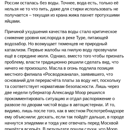
России осталась без воды. Точнее, вода есть, только её
нельзя не то что пить, даже для стирки использовать не
получается – текущая из крана жижа пахнет протухшими
яйцами.
Причиной ухудшения качества воды стало критическое
снижение уровня кислорода в реке Туре, питающей
водозабор. Но возмущает тюменцев не природный
катаклизм. Первые жалобы на гнилую воду прозвучали
ещё в середине июля. Однако, вместо того чтобы признать
проблему, власти традиционно решили сделать вид, что
ничего не произошло. Масла в огонь подлила позиция
местного филиала «Росводоканала», заявившего, что
оснований для перерасчёта платы за воду нет, поскольку
та соответствует нормативам безопасности. Лишь через
две недели губернатор Александр Моор решился
прокомментировать ситуацию и отдал распоряжение о
развозе по дворам чистой воды в автоцистернах. И то,
видимо, лишь после того, как в местном Роспотребнадзоре
ему объяснили: дескать, если так пойдёт дальше, в городе
начнутся эпидемии и тогда уже отвечать перед Москвой
придётся всерьёз. В результате пошли слухи, что Моор