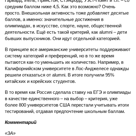
Гарвард, Йель, Принстон, Стэнфорд, Уэст-Пойнт и т.п. – со
средним баллом ниже 4,5. Как это возможно? Очень
просто. Внешкольная активность тоже добавляет десятые
баллов, а именно: значительные достижения в
олимпиадах, в искусстве, спорте, науке, общественной
деятельности. Ещё есть такой критерий, как alumni – дети
бывших выпускников. Они идут отдельной категорией.
В принципе все американские университеты поддерживают
систему категорий и преференций, но в то же время
пытаются как-то уменьшить их количество. Например, в
Калифорнийском университете в Лос-Анджелесе однажды
решили отказаться от alumni. В итоге получили 95%
китайских и корейских студентов.
В то время как Россия сделала ставку на ЕГЭ и олимпиады
в качестве единственного – на выбор – критерия, уже
более 800 университетов США перестали учитывать итоги
тестирований, отдавая предпочтение школьным баллам.
Комментарий
«ЗА»