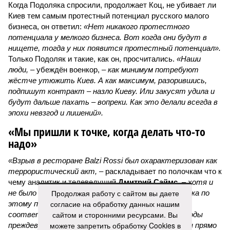
Когда Подоляка спросили, продолжает Коц, не убивает ли
Киев тем самым протестный потенциал русского малого
бизнеса, он ответил:
«Нет никакого протестного
потенциала у мелкого бизнеса. Вот когда они будут в
нищете, тогда у них появится протестный потенциал».
Только Подоляк и такие, как он, просчитались.
«Наши
люди,
– убеждён военкор, –
как минимум потребуют
жёстче утюжить Киев. А как максимум, разорившись,
подпишут контракт – назло Киеву. Или закусят удила и
будут дальше пахать – вопреки. Как это делали всегда в
эпохи невзгод и лишений».
«Мы пришли к точке, когда делать что-то
надо»
«Взрыв в ресторане Balzi Rossi был охарактеризован как
террористический акт, –
раскладывает по полочкам что к
чему аналитик и телеведущий
Дмитрий Саймс
, –
хотя и
Продолжая работу с сайтом вы даете
не было указано, кто за него ответственен. И пока по
согласие на обработку данных нашим
этому поводу нет официальных заявлений
сайтом и сторонними ресурсами. Вы
соответствующих органов, окончательные выводы
можете запретить обработку Cookies в
преждевременны. А вот предварительные выводы прямо