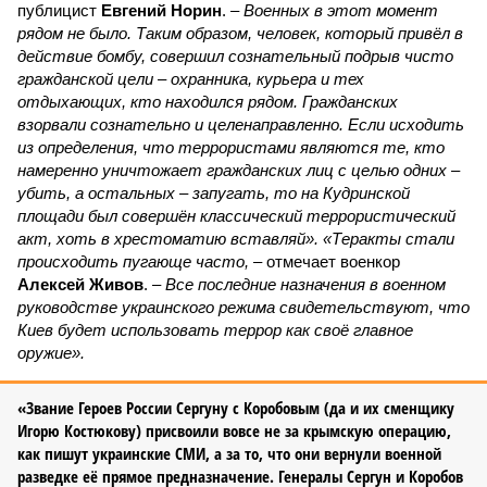
публицист
Евгений Норин
. –
Военных в этот момент
рядом не было. Таким образом, человек, который привёл в
действие бомбу, совершил сознательный подрыв чисто
гражданской цели – охранника, курьера и тех
отдыхающих, кто находился рядом. Гражданских
взорвали сознательно и целенаправленно. Если исходить
из определения, что террористами являются те, кто
намеренно уничтожает гражданских лиц с целью одних –
убить, а остальных – запугать, то на Кудринской
площади был совершён классический террористический
акт, хоть в хрестоматию вставляй». «Теракты стали
происходить пугающе часто,
– отмечает военкор
Алексей Живов
. –
Все последние назначения в военном
руководстве украинского режима свидетельствуют, что
Киев будет использовать террор как своё главное
оружие».
«Звание Героев России Сергуну с Коробовым (да и их сменщику
Игорю Костюкову) присвоили вовсе не за крымскую операцию,
как пишут украинские СМИ, а за то, что они вернули военной
разведке её прямое предназначение. Генералы Сергун и Коробов