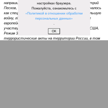
настройках браузера.
напрашиваются. Россия, как недавно говорил Дмитрий
Пожалуйста, ознакомьтесь с
Песков, находится в состоянии войны. То, что началось
«Политикой в отношении обработки
как специальная военная операция, переросло в большую
персональных данных»
войну, где на стороне Украины участвуют многие
.
европейские государства – непосредственно
участвуют. И косвенно, но тоже существенно – США.
OK
Режим Зеленского неоднократно совершал
террористические акты на территории России, в том
числе в Москве и Санкт-Петербурге. Среди жертв –
генералы, бывшие украинские политики и просто
публичные фигуры, такие как Владлен Татарский и Дарья
Дугина. Причём, нанося удары, Украина была готова к
массовым жертвам невинных людей. Как сообщается, на
мероприятии в Balzi Rossi было немало значимых фигур,
как военных, так и гражданских, а также их друзей и
родных. Использование взрывного заряда,
предназначенного для максимального поражения
присутствующих, вполне вписывается в почерк
украинских спецслужб».
Саймс полагает уместным напомнить, как с подобными
явлениями поступали во времена
Павла Судоплатова
:
«Я