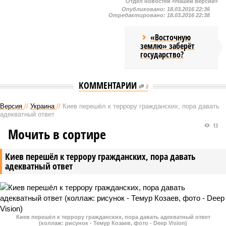
Отдел новостей «Нашей версии»
Опубликовано:
18.03.2016 22:36
Отредактировано:
18.03.2016 22:38
«Восточную
землю» заберёт
государство?
КОММЕНТАРИИ
0
Версия
//
Украина
//
Киев перешёл к террору гражданских, пора давать
адекватный ответ
13
Мочить в сортире
Киев перешёл к террору гражданских, пора давать
адекватный ответ
Киев перешёл к террору гражданских, пора давать адекватный ответ
(коллаж: рисунок - Темур Козаев, фото - Deep Vision)