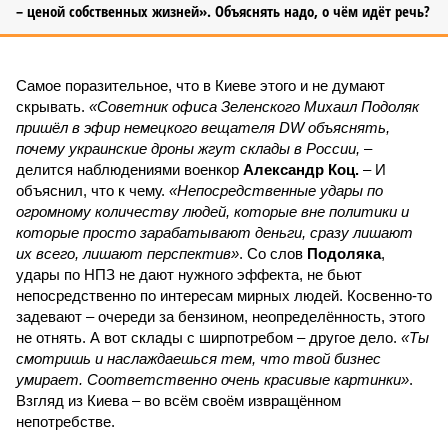
– ценой собственных жизней». Объяснять надо, о чём идёт речь?
Самое поразительное, что в Киеве этого и не думают
скрывать.
«Советник офиса Зеленского Михаил Подоляк
пришёл в эфир немецкого вещателя DW объяснять,
почему украинские дроны жгут склады в России,
–
делится наблюдениями военкор
Александр Коц.
– И
объяснил, что к чему.
«Непосредственные удары по
огромному количеству людей, которые вне политики и
которые просто зарабатывают деньги, сразу лишают
их всего, лишают перспектив»
. Со слов
Подоляка
,
удары по НПЗ не дают нужного эффекта, не бьют
непосредственно по интересам мирных людей. Косвенно-то
задевают – очереди за бензином, неопределённость, этого
не отнять. А вот склады с ширпотребом – другое дело.
«Ты
смотришь и наслаждаешься тем, что твой бизнес
умирает. Соответственно очень красивые картинки»
.
Взгляд из Киева – во всём своём извращённом
непотребстве.