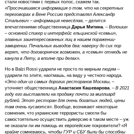
стали новостями с первых полос, скажем так.
«Просочившаяся информация о том, что на секретных
переговорах в Вене Россию представлял Александр
Стальевич – информация невесёлая,
– делится
впечатлениями общественница
Дарья Митина
. –
Волошин
– основной спикер и интерфейс ельцинской «семьи»,
главных заинтересованных лиц в нашем поражении-
замирении. Печальных выводов два: наверху до сих пор
верят, что договорнячок возможен, а «семья» отнюдь не
канула в Лету, а вполне при делах».
Но в Balzi Rossi ударили не просто по мирным людям –
ударили по элите, наотмашь, на виду у честного народа.
«Это один из самых дорогих ресторанов Москвы,
–
уточняет общественница
Анастасия Кашеварова
. –
В 2021
году его выставляли на продажу почти за миллиард
рублей. Этот ресторан для очень богатых людей, цены
там очень кусаются»
. Вообще, возникают некоторые
сомнения, что украинские террористы смогли бы
самостоятельно осуществить диверсию в таком месте – уж
не оказали ли им помощь их европейские покровители?
«Я
крайне сомневаюсь, чтобы ГУР и СБУ были бы способны