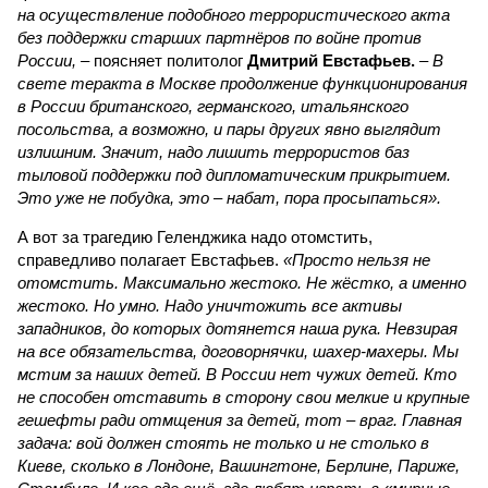
на осуществление подобного террористического акта
без поддержки старших партнёров по войне против
России,
– поясняет политолог
Дмитрий Евстафьев.
–
В
свете теракта в Москве продолжение функционирования
в России британского, германского, итальянского
посольства, а возможно, и пары других явно выглядит
излишним. Значит, надо лишить террористов баз
тыловой поддержки под дипломатическим прикрытием.
Это уже не побудка, это – набат, пора просыпаться».
А вот за трагедию Геленджика надо отомстить,
справедливо полагает Евстафьев.
«Просто нельзя не
отомстить. Максимально жестоко. Не жёстко, а именно
жестоко. Но умно. Надо уничтожить все активы
западников, до которых дотянется наша рука. Невзирая
на все обязательства, договорнячки, шахер-махеры. Мы
мстим за наших детей. В России нет чужих детей. Кто
не способен отставить в сторону свои мелкие и крупные
гешефты ради отмщения за детей, тот – враг. Главная
задача: вой должен стоять не только и не столько в
Киеве, сколько в Лондоне, Вашингтоне, Берлине, Париже,