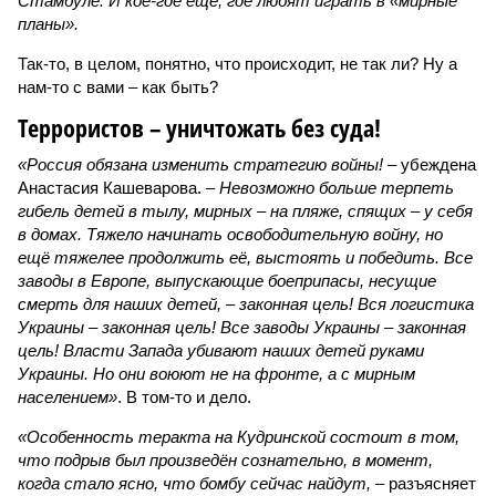
Стамбуле. И кое-где ещё, где любят играть в «мирные
планы».
Так-то, в целом, понятно, что происходит, не так ли? Ну а
нам-то с вами – как быть?
Террористов – уничтожать без суда!
«Россия обязана изменить стратегию войны!
– убеждена
Анастасия Кашеварова. –
Невозможно больше терпеть
гибель детей в тылу, мирных – на пляже, спящих – у себя
в домах. Тяжело начинать освободительную войну, но
ещё тяжелее продолжить её, выстоять и победить. Все
заводы в Европе, выпускающие боеприпасы, несущие
смерть для наших детей, – законная цель! Вся логистика
Украины – законная цель! Все заводы Украины – законная
цель! Власти Запада убивают наших детей руками
Украины. Но они воюют не на фронте, а с мирным
населением»
. В том-то и дело.
«Особенность теракта на Кудринской состоит в том,
что подрыв был произведён сознательно, в момент,
когда стало ясно, что бомбу сейчас найдут,
– разъясняет