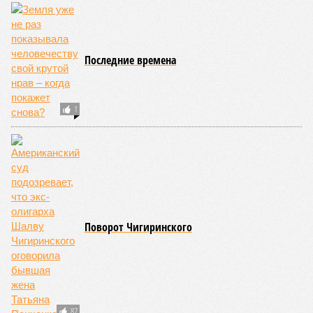
вызванного группой биологов, называется «Конец всей
этой мерзости». В реальной жизни участия пытливых
исследователей в организации конца света может не
понадобиться: природа сама разберётся, как и где
уменьшить масштабы человеческой популяции.
(фото: en.wikipedia.org)
Да, наша любимая маленькая планета может быть
единственной, где в пределах Солнечной системы есть
полноценная жизнь, но Земля также регулярно пытается
эту жизнь уничтожить. Так уж вышло, что внутренние
процессы на планете включают в себя всевозможные
геологические, метеорологические и физические явления,
которые для человека довольно опасны. Или попросту
смертельны. И вот несколько тому примеров.
Все стихии сразу
Около 100 лет назад в Поднебесной приключилось то, что