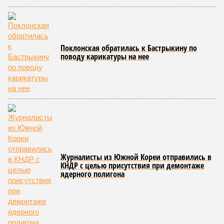
осталось менее полугода.
Если в «Сказочном лесу» техзаказчик публично
отчитывался о поэтапной готовности – 90%, затем 97%, с
конкретными инженерными работами (усиление
монолитных конструкций, устранение проектных ошибок) –
то по «Станции Л» подобной публичной отчётности
дольщики не видят. Ни Capital Group, ни кураторы
строительства не подтверждают ни соблюдения графика
строительства, ни объёма фактически выполненных работ.
Напрашивается закономерный вопрос: если
декларируемая «Capital Group модель (достраивать
проблемные объекты SSD») сработала на
Лосиноостровской, почему она не масштабируется на
Люблино? И означает ли отсутствие техники на площадке,
что в реальности подрядчик по «Станции Л» ещё даже не
определён?
Митинги
и палаточные лагеря у объекта в
2025–2026 годах, похоже, не изменили ситуацию.
«В
последние месяцы в личном общении нам перестали
называть даже ориентировочные сроки»
, – рассказывают