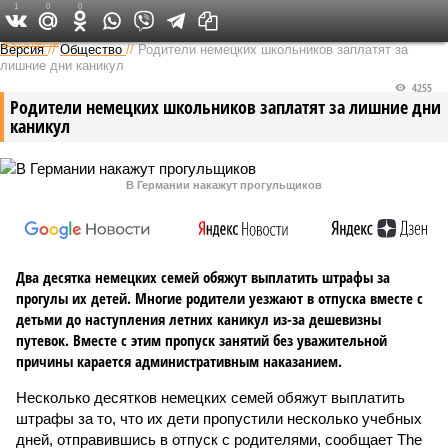
1
0
0
Федеральный выпуск
Версия
//
Общество
//
Родители немецких школьников заплатят за
лишние дни каникул
4255
Родители немецких школьников заплатят за лишние дни
каникул
В Германии накажут прогульщиков
Два десятка немецких семей обяжут выплатить штрафы за
прогулы их детей. Многие родители уезжают в отпуска вместе с
детьми до наступления летних каникул из-за дешевизны
путевок. Вместе с этим пропуск занятий без уважительной
причины карается административным наказанием.
Несколько десятков немецких семей обяжут выплатить
штрафы за то, что их дети пропустили несколько учебных
дней, отправившись в отпуск с родителями, сообщает The