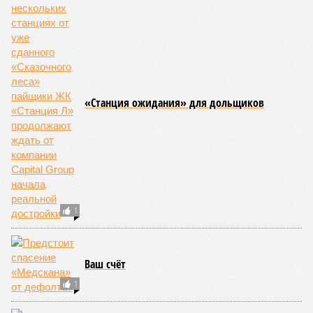
кандидату в
рассорить Москву и
конгресс США
Астану назвали
запретили
бесперспективными
приходить на пляж
после драки
КОММЕНТАРИИ
0
Новости smi2.ru
Версия
//
Общество
//
Земля уже не раз показывала человечеству свой
крутой нрав – когда покажет снова?
811
Последние времена
Земля уже не раз показывала человечеству свой крутой
нрав – когда покажет снова?