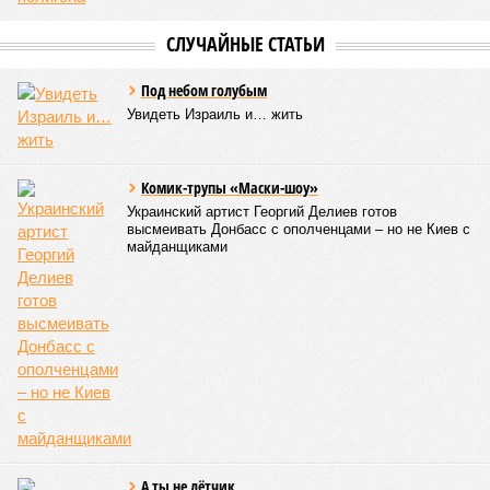
расстроенные дольщики.
Казалось бы, формально ответственность по
достраиванию объекта распределена. Seven Suns
Development – банкрот, часть его структур признана
несостоятельной ещё в 2024 году, бенефициар компании
находится под следствием по ст. 200.3 УК РФ. Достройку
проблемных объектов группы – «Станции Л», «Сказочного
леса» и «В стремлении к свету», согласно информации на
сайтах Capital Group, осенью 2024 г. взяла на себя. Два из
трёх объектов уже сданы или близки к сдаче. Третий –
«Станция Л», крупнейший по числу пострадавших
дольщиков (3908 квартир в пяти корпусах) – по факту
остаётся стройплощадкой без стройки. Возникает вопрос:
распространяется ли договорённость 2024 года на
«Станцию Л» в полном объёме или приоритет отдан
объектам мешей сложности и меньшего масштаба?
Источник: https://avaho.ru/novostroyka/moskva/uvao/lyublino/svetlyy-mir-
stantsiya-l/9303640/?ysclid=msemqdok6w326352116
Если да, то на каком основании декларируются конкретные
даты сдачи жилого комплекса (декабрь 2026 – март 2028),