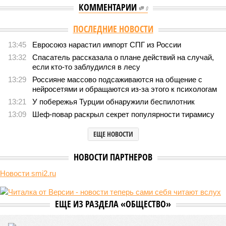
КОММЕНТАРИИ
0
Версия
//
Конфликт
//
В нескольких станциях от уже сданного
«Сказочного леса» пайщики ЖК «Станция Л» продолжают ждать от
компании Capital Group начала реальной достройки
385
«Станция ожидания» для дольщиков
В нескольких станциях от уже сданного «Сказочного
леса» пайщики ЖК «Станция Л» продолжают ждать от
компании Capital Group начала реальной достройки
В нескольких станциях от уже сданного «Сказочного леса» пайщики ЖК
«Станция Л» продолжают ждать от компании Capital Group начала
реальной достройки (изображение сгенерировано ИИ)
Пока в Ярославском районе СВАО дольщики «Сказочного леса»