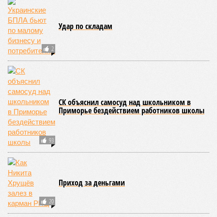
Земля уже не раз показывала человечеству свой крутой нрав – когда
покажет снова? (фото: АР-ТАСС)
Природа постоянно вступает в противоречие с нами. Ведь пока
она стремится всё на планете держать в балансе, человечество
не особенно церемонится с окружающей средой. Самые
массовые катастрофы в прошлом – какими они были? Какие
ждут нас со дня на день и чем грозят?
Рассказ
Стивена Кинга
, в котором описывались
последствия очередного апокалипсиса, искусственно