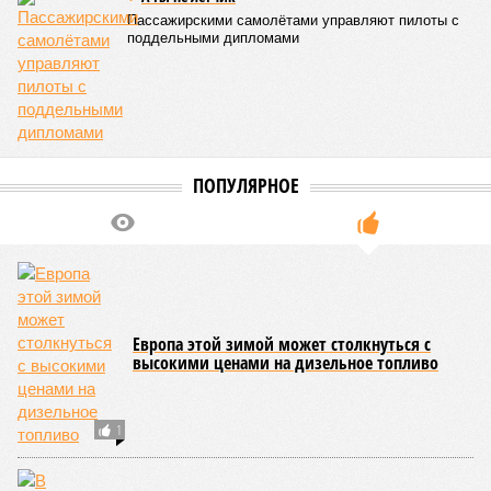
если фаза активных строительных работ, если судить по
отсутствию техники на площадке, ещё не началась? При
этом на бумаге даты ввода ЖК в строй продолжают
фигурировать
в объявлениях о продаже квартир на
профильных порталах.
Для почти четырёх тысяч будущих собственников квартир
время давно измеряется не календарём, а очередными
переносами ожиданий. И пока на профильных порталах
продолжают указывать даты сдачи, главным индикатором
остается сама стройка. Если на ней по-прежнему не видно
признаков масштабных работ, то неизбежно возникает
вопрос: не превращаются ли сроки ввода в декларацию,
которая все больше расходится с реальным положением
дел? Именно на этот вопрос сегодня больше всего ждут
ответа дольщики ЖК «Станция Л».
Николай Ольхин
Опубликовано:
07.08.2026 11:09
Отредактировано:
07.08.2026 11:09
Украинскому
Попытки Запада