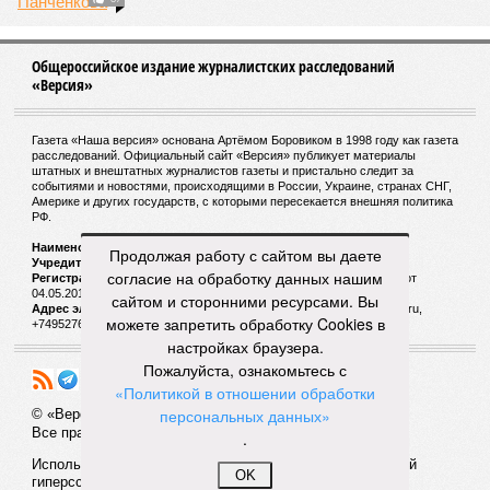
у нас назвали бы тридцатью тремя несчастьями. Страну
последовательно поразили: многолетняя засуха, страшный
паводок, невероятные ливни. Несколько миллионов
человек не пережили этот разгул стихий. Вот что тогда
приключилось.
Зима 1931 года выдалась в Китае чрезвычайно
продолжительной и суровой. Снега образовалось огромное
количество – казалось бы, хороший знак после периода
великой суши, продолжавшегося с 1928-го. Но всё
обратилось катастрофой. Снег растаял, устремился в реки,
начался небывалый паводок, быстро обернувшийся
Продолжая работу с сайтом вы даете
страшным наводнением, которое обильные весенние ливни
согласие на обработку данных нашим
только усугубили. К июню всё это преобразовалось в
сайтом и сторонними ресурсами. Вы
массовый потоп, в июле же Китай в дополнение накрыло
можете запретить обработку Cookies в
сразу девятью циклонами. Последствия оказались
настройках браузера.
невообразимыми: наводнение погребло под собой
Пожалуйста, ознакомьтесь с
территорию в 180 тыс. квадратных километров, что равно
«Политикой в отношении обработки
по площади Карелии, шести Курским или Калужским
персональных данных»
областям, десятку Чуваший.
.
В общем, недаром события 1931-го находятся на первом
OK