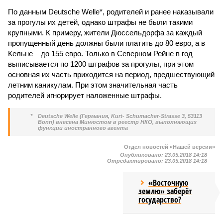
По данным Deutsche Welle*, родителей и ранее наказывали
за прогулы их детей, однако штрафы не были такими
крупными. К примеру, жители Дюссельдорфа за каждый
пропущенный день должны были платить до 80 евро, а в
Кельне – до 155 евро. Только в Северном Рейне в год
выписывается по 1200 штрафов за прогулы, при этом
основная их часть приходится на период, предшествующий
летним каникулам. При этом значительная часть
родителей игнорирует наложенные штрафы.
*
Deutsche Welle (Германия, Kurt- Schumacher-Strasse 3, 53113
Bonn) внесена Минюстом в реестр НКО, выполняющих
функции иностранного агента
Отдел новостей «Нашей версии»
Опубликовано:
23.05.2018 14:18
Отредактировано:
23.05.2018 14:18
«Восточную
землю» заберёт
государство?