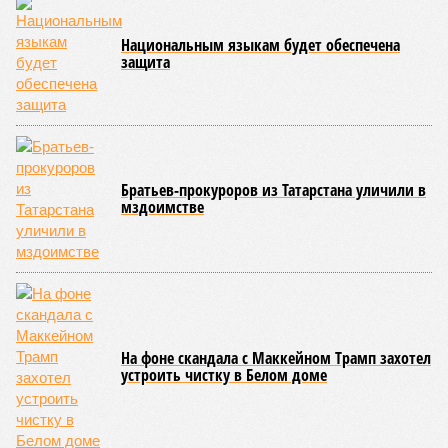
уже получают ключи – в мае 2026 года были получены
заключение о соответствии проектной документации и
разрешение на ввод жилищного комплекса в эксплуатацию –
совсем недалеко, в паре станций метро южнее, на Люблинской
улице, картина, можно сказать, прямо противоположная.
Сюжет:
Недвижимость
ЖК «Светлый мир «Станция Л»: та же группа компаний-
банкрот Seven Suns Development, та же
анонсированная
схема достройки через Capital Group осенью 2024 года, но
за прошедшие два года результатов, по словам дольщиков,
практически не видно. По
информации
из профильных
порталов, первую очередь ЖК строители обещают сдать к
декабрю 2026 г., вторую – к марту 2028-го. Но никто при
этом из кураторов стройки не задается вопросом: как эти
сроки должны материализоваться? На строительной
площадке, по свидетельствам дольщиков, регулярно
бывающих у забора, какая-либо техника отсутствует. Ни
бетононасосов, ни работающих кранов, ни признаков
мобилизации подрядчиков. При том, что до «декабря 2026»