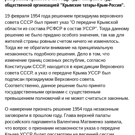
общественной организацией "Крымские татары-Крым-Россия".
19 февраля 1954 года решением президиума верховного
совета СССР был принят указ "О передаче Крымской
области из состава РСФСР в состав УССР". Тогда данному
решению не было придано особого значения, так как для
жителей страны ровным счетом ничего не изменялось.
Тогда же не обратили внимание на принципиальную
незаконность подобного решения. Дело в том, что
изменение границ союзных республик, согласно
Конституции СССР, находится в юрисдикции Верховного
совета СССР, а указ о передаче Крыма УССР был
подписан президиумом Верховного совета.
Соответственно, данное решение было принято
государственными органами с существенным
превышением полномочий и не может считаться законным.
О намерении признать решение 1954 года незаконным
заговорили в прошлом году. Глава верхней палаты
российского парламента Валентина Матвиенко заявила,
что вопрос о признании незаконности указа о передаче
Крыма УССР будет рассмотрен на весенней сессии.