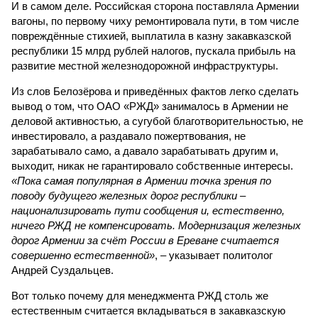
И в самом деле. Российская сторона поставляла Армении
вагоны, по первому чиху ремонтировала пути, в том числе
повреждённые стихией, выплатила в казну закавказской
республики 15 млрд рублей налогов, пускала прибыль на
развитие местной железнодорожной инфраструктуры.
Из слов Белозёрова и приведённых фактов легко сделать
вывод о том, что ОАО «РЖД» занималось в Армении не
деловой активностью, а сугубой благотворительностью, не
инвестировало, а раздавало пожертвования, не
зарабатывало само, а давало зарабатывать другим и,
выходит, никак не гарантировало собственные интересы.
«Пока самая популярная в Армении точка зрения по
поводу будущего железных дорог рес­публики –
национализировать пути сообщения и, естественно,
ничего РЖД не компенсировать. Модернизация железных
дорог Армении за счёт России в Ереване считается
совершенно естественной»
, – указывает политолог
Андрей Суздальцев.
Вот только почему для менеджмента РЖД столь же
естественным считается вкладываться в закавказскую