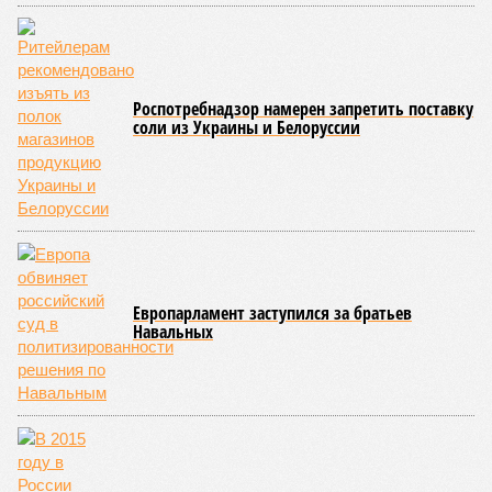
площадке, по свидетельствам дольщиков, регулярно
бывающих у забора, какая-либо техника отсутствует. Ни
бетононасосов, ни работающих кранов, ни признаков
мобилизации подрядчиков. При том, что до «декабря 2026»
осталось менее полугода.
Если в «Сказочном лесу» техзаказчик публично
отчитывался о поэтапной готовности – 90%, затем 97%, с
конкретными инженерными работами (усиление
монолитных конструкций, устранение проектных ошибок) –
то по «Станции Л» подобной публичной отчётности
дольщики не видят. Ни Capital Group, ни кураторы
строительства не подтверждают ни соблюдения графика
строительства, ни объёма фактически выполненных работ.
Напрашивается закономерный вопрос: если
декларируемая «Capital Group модель (достраивать
проблемные объекты SSD») сработала на
Лосиноостровской, почему она не масштабируется на
Люблино? И означает ли отсутствие техники на площадке,
что в реальности подрядчик по «Станции Л» ещё даже не