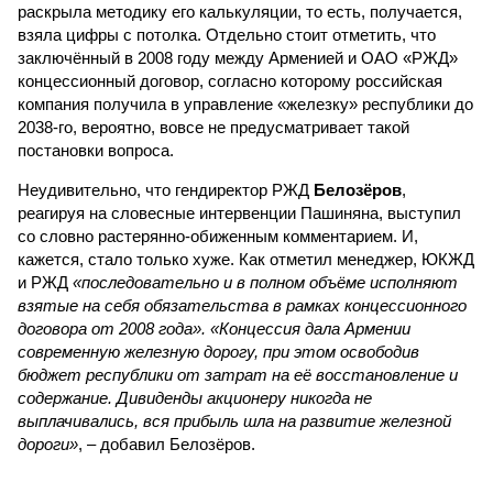
раскрыла методику его калькуляции, то есть, получается,
взяла цифры с потолка. Отдельно стоит отметить, что
заключённый в 2008 году между Арменией и ОАО «РЖД»
концессионный договор, согласно которому российская
компания получила в управление «железку» республики до
2038-го, вероятно, вовсе не предусматривает такой
постановки вопроса.
Неудивительно, что гендиректор РЖД
Белозёров
,
реагируя на словесные интервенции Пашиняна, выступил
со словно растерянно-обиженным комментарием. И,
кажется, стало только хуже. Как отметил менеджер, ЮКЖД
и РЖД
«последовательно и в полном объёме исполняют
взятые на себя обязательства в рамках концессионного
договора от 2008 года». «Концессия дала Армении
современную железную дорогу, при этом освободив
бюджет республики от затрат на её восстановление и
содержание. Дивиденды акционеру никогда не
выплачивались, вся прибыль шла на развитие железной
дороги»
, – добавил Белозёров.