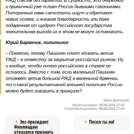
РЖД совсем без гарантий. В сущности, это очередной
и привычный уже «слив» России бывшими союзниками.
Потерянные нами сателлиты ищут и обретают
новых хозяев, и никакая благодарность или даже
подаренная от щедрот Российского государства
значительная выгода их в этом не могут остановить.
Юрий Баранчик, политолог
– Понятно, почему Пашинян хочет отжать актив
РЖД – в отместку за закрытие российских рынков. Ну
и вообще, чтобы ничего российского в стране не
осталось. Вместе с тем, если маленький Пашинян
отожмёт актив большой РЖД в маленькой Армении,
то о какой результативной внешней политике России
можно будет говорить в принципе?
Иван Дмитриев
Опубликовано:
08.08.2026 17:00
Отредактировано:
08.08.2026 17:00
Экс-президент
Посол ты на!
Финляндии
отказался признать