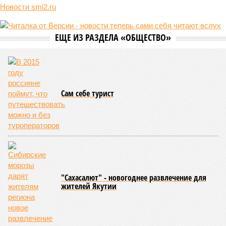
реальной достройки (изображение сгенерировано ИИ)
Пока в Ярославском районе СВАО дольщики «Сказочного леса»
уже получают ключи – в мае 2026 года были получены
заключение о соответствии проектной документации и
разрешение на ввод жилищного комплекса в эксплуатацию –
совсем недалеко, в паре станций метро южнее, на Люблинской
улице, картина, можно сказать, прямо противоположная.
Сюжет:
Недвижимость
ЖК «Светлый мир «Станция Л»: та же группа компаний-
банкрот Seven Suns Development, та же
анонсированная
схема достройки через Capital Group осенью 2024 года, но
за прошедшие два года результатов, по словам дольщиков,
практически не видно. По
информации
из профильных
порталов, первую очередь ЖК строители обещают сдать к
декабрю 2026 г., вторую – к марту 2028-го. Но никто при
этом из кураторов стройки не задается вопросом: как эти
сроки должны материализоваться? На строительной