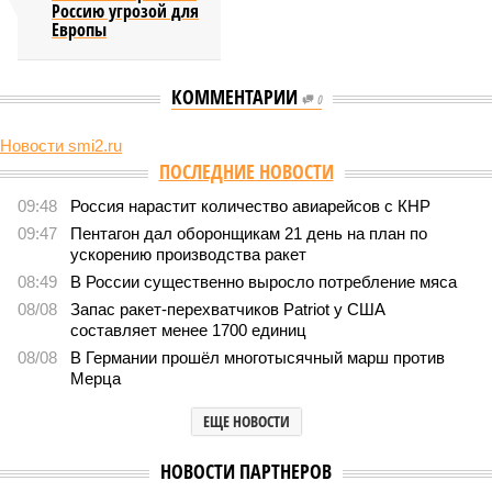
Россию угрозой для
Европы
КОММЕНТАРИИ
0
Новости smi2.ru
Версия
//
Конфликт
//
В нескольких станциях от уже сданного
«Сказочного леса» пайщики ЖК «Станция Л» продолжают ждать от
компании Capital Group начала реальной достройки
552
«Станция ожидания» для дольщиков
В нескольких станциях от уже сданного «Сказочного
леса» пайщики ЖК «Станция Л» продолжают ждать от
компании Capital Group начала реальной достройки
В нескольких станциях от уже сданного «Сказочного леса» пайщики ЖК
«Станция Л» продолжают ждать от компании Capital Group начала