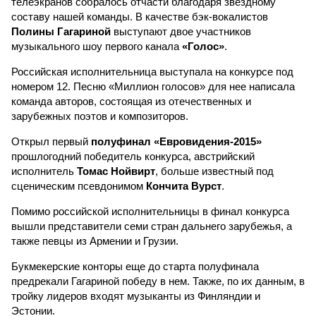
телеэкранов собралось отчасти благодаря звездному
составу нашей команды. В качестве бэк-вокалистов
Полины Гагариной
выступают двое участников
музыкального шоу первого канала
«Голос»
.
Российская исполнительница выступала на конкурсе под
номером 12. Песню «Миллион голосов» для нее написала
команда авторов, состоящая из отечественных и
зарубежных поэтов и композиторов.
Открыл первый
полуфинал «Евровидения-2015»
прошлогодний победитель конкурса, австрийский
исполнитель
Томас Нойвирт
, больше известный под
сценическим псевдонимом
Кончита Вурст
.
Помимо российской исполнительницы в финал конкурса
вышли представители семи стран дальнего зарубежья, а
также певцы из Армении и Грузии.
Букмекерские конторы еще до старта полуфинала
предрекали Гагариной победу в нем. Также, по их данным, в
тройку лидеров входят музыканты из Финляндии и
Эстонии.