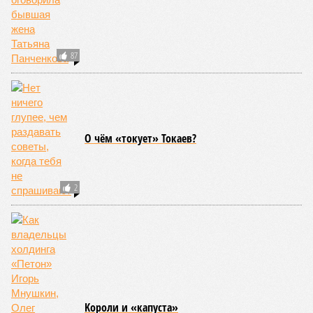
87
О чём «токует» Токаев?
2
Kороли и «капуста»