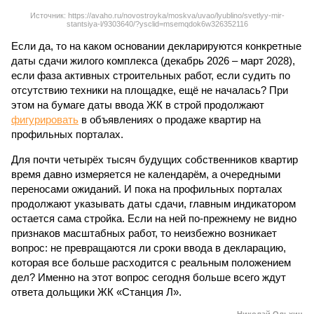
Источник: https://avaho.ru/novostroyka/moskva/uvao/lyublino/svetlyy-mir-
stantsiya-l/9303640/?ysclid=msemqdok6w326352116
Если да, то на каком основании декларируются конкретные
даты сдачи жилого комплекса (декабрь 2026 – март 2028),
если фаза активных строительных работ, если судить по
отсутствию техники на площадке, ещё не началась? При
этом на бумаге даты ввода ЖК в строй продолжают
фигурировать
в объявлениях о продаже квартир на
профильных порталах.
Для почти четырёх тысяч будущих собственников квартир
время давно измеряется не календарём, а очередными
переносами ожиданий. И пока на профильных порталах
продолжают указывать даты сдачи, главным индикатором
остается сама стройка. Если на ней по-прежнему не видно
признаков масштабных работ, то неизбежно возникает
вопрос: не превращаются ли сроки ввода в декларацию,
которая все больше расходится с реальным положением
дел? Именно на этот вопрос сегодня больше всего ждут
ответа дольщики ЖК «Станция Л».