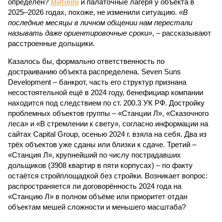
определён?
Митинги
и палаточные лагеря у объекта в
2025–2026 годах, похоже, не изменили ситуацию.
«В
последние месяцы в личном общении нам перестали
называть даже ориентировочные сроки»
, – рассказывают
расстроенные дольщики.
Казалось бы, формально ответственность по
достраиванию объекта распределена. Seven Suns
Development – банкрот, часть его структур признана
несостоятельной ещё в 2024 году, бенефициар компании
находится под следствием по ст. 200.3 УК РФ. Достройку
проблемных объектов группы – «Станции Л», «Сказочного
леса» и «В стремлении к свету», согласно информации на
сайтах Capital Group, осенью 2024 г. взяла на себя. Два из
трёх объектов уже сданы или близки к сдаче. Третий –
«Станция Л», крупнейший по числу пострадавших
дольщиков (3908 квартир в пяти корпусах) – по факту
остаётся стройплощадкой без стройки. Возникает вопрос:
распространяется ли договорённость 2024 года на
«Станцию Л» в полном объёме или приоритет отдан
объектам мешей сложности и меньшего масштаба?