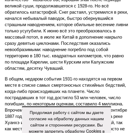
великой суши, продолжавшегося с 1928-го. Но всё
обратилось катастрофой. Снег растаял, устремился в реки,
начался небывалый паводок, быстро обернувшийся
страшным наводнением, которое обильные весенние ливни
только усугубили. К июню всё это преобразовалось в
массовый потоп, в июле же Китай в дополнение накрыло
сразу девятью циклонами. Последствия оказались
невообразимыми: наводнение погребло под собой
территорию в 180 тыс. квадратных километров, что равно
по площади Карелии, шести Курским или Калужским
областям, десятку Чуваший.
В общем, недаром события 1931-го находятся на первом
месте в списке самых смертоносных стихийных бедствий,
когда-либо происходивших на планете. Число
пострадавших в тот год достигло 53 млн человек, число
погибших, по некоторым оценкам, составило 4 миллиона.
Впрочем, для Китая подобное не в новинку. Так, в сентябре
Продолжая работу с сайтом вы даете
1887 года вода прорвала многочисленные дамбы на реке
согласие на обработку данных нашим
Хуанхэ и быстро залила почти весь Северный Китай, так
сайтом и сторонними ресурсами. Вы
как местность там довольно низменная, и потоп просто не
можете запретить обработку Cookies в