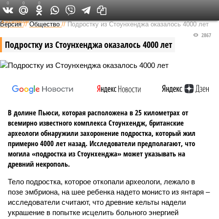
0
0
0
Федеральный выпуск
Версия
//
Общество
//
Подростку из Стоунхенджа оказалось 4000 лет
2867
Подростку из Стоунхенджа оказалось 4000 лет
В долине Пьюси, которая расположена в 25 километрах от
всемирно известного комплекса Стоунхендж, британские
археологи обнаружили захоронение подростка, который жил
примерно 4000 лет назад. Исследователи предполагают, что
могила «подростка из Стоунхенджа» может указывать на
древний некрополь.
Тело подростка, которое откопали археологи, лежало в
позе эмбриона, на шее ребенка надето монисто из янтаря –
исследователи считают, что древние кельты надели
украшение в попытке исцелить больного энергией