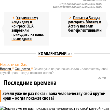
Николай Ольхин
Опубликовано:
07.08.2026 11:09
Отредактировано:
07.08.2026 11:09
Украинскому
Попытки Запада
кандидату в
рассорить Москву и
конгресс США
Астану назвали
запретили
бесперспективными
приходить на пляж
после драки
КОММЕНТАРИИ
0
Новости smi2.ru
Версия
//
Общество
//
Земля уже не раз показывала человечеству свой
крутой нрав – когда покажет снова?
761
Последние времена
Земля уже не раз показывала человечеству свой крутой
нрав – когда покажет снова?