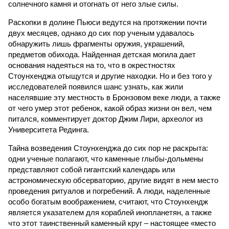
солнечного камня и отогнать от него злые силы.
Раскопки в долине Пьюси ведутся на протяжении почти
двух месяцев, однако до сих пор ученым удавалось
обнаружить лишь фрагменты оружия, украшений,
предметов обихода. Найденная детская могила дает
основания надеяться на то, что в окрестностях
Стоунхенджа отыщутся и другие находки. Но и без того у
исследователей появился шанс узнать, как жили
населявшие эту местность в Бронзовом веке люди, а также
от чего умер этот ребенок, какой образ жизни он вел, чем
питался, комментирует доктор Джим Лири, археолог из
Университета Рединга.
Тайна возведения Стоунхенджа до сих пор не раскрыта:
одни ученые полагают, что каменные глыбы-дольмены
представляют собой гигантский календарь или
астрономическую обсерваторию, другие видят в нем место
проведения ритуалов и погребений. А люди, наделенные
особо богатым воображением, считают, что Стоунхендж
является указателем для кораблей инопланетян, а также
что этот таинственный каменный круг – настоящее «место