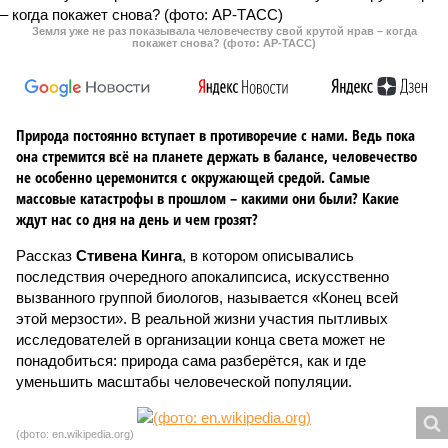
Земля уже не раз показывала человечеству свой крутой нрав – когда
покажет снова? (фото: АР-ТАСС)
Природа постоянно вступает в противоречие с нами. Ведь пока
она стремится всё на планете держать в балансе, человечество
не особенно церемонится с окружающей средой. Самые
массовые катастрофы в прошлом – какими они были? Какие
ждут нас со дня на день и чем грозят?
Рассказ
Стивена Кинга
, в котором описывались
последствия очередного апокалипсиса, искусственно
вызванного группой биологов, называется «Конец всей
этой мерзости». В реальной жизни участия пытливых
исследователей в организации конца света может не
понадобиться: природа сама разберётся, как и где
уменьшить масштабы человеческой популяции.
(фото: en.wikipedia.org)