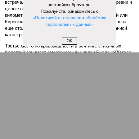
встречал препятствий на своём пути, уничтожая деревни и
настройках браузера.
целые города. Водой залило 130 тыс. квадратных
Пожалуйста, ознакомьтесь с
километров (а это больше территорий Оренбургской или
«Политикой в отношении обработки
Кировской областей), 2 млн человек остались без крова,
персональных данных»
ещё столько же погибли в результате спровоцированной
.
катастрофой пандемии.
OK
Третье место по кровожадности в рейтинге стихийных
бедствий занимает смертоносный циклон Бхола 1970 года,
ставший самым мощным среди себе подобных за всю
историю наблюдений. Он поразил территории современной
Бангладеш, тогда называвшейся Восточным Пакистаном, и
индийского штата Западная Бенгалия. Шторма унесли
жизни полумиллиона человек.
Кажется, стремящаяся сохранить свою чистоту природа
что-то знала о том, какие именно страны станут со
временем самыми «грязными» в плане производств, и
планомерно подтачивала их демографию. А как ещё
объяснить то, что в топ-10 природных катастроф почти все
места занимают бедствия, разразившиеся в Индии,
Пакистане, Бангладеш и Турции? Что характерно, Россию и