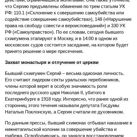
что Сергию предъявлены обвинения по трем статьям УК
РФ: 110.1 («Склонение к совершению самоубийства или
содействие совершению самоубийства»), 148 («Нарушение
права на свободу совести и вероисповеданий») и 330 УК
РФ («Самоуправство»). По ее словам, сегодня бывшего
схиигумена этапируют в Москву, и в 14:00 в одном из
московских судов состоится заседание, на котором будет
принято решение о мере пресечения.
Захват монастыря и отлучение от церкви
Бывший схиигумен Сергий – весьма одиозная личность.
Его считают лидером секты уральских перебожников,
члены которой верят в особую значимость роли
последнего русского царя Николая II, убитого в
Екатеринбурге в 1918 году. Интересно, что ранее одной из
сторонниц этого течения называли депутата Госдумы
Наталью Поклонскую, а Сергия считали ее духовником.
По данным прессы, бывший схимонах отбывал наказание в
нижнетагильской колонии за совершение убийства и
грабежа. Освободившись, он занялся восстановлением