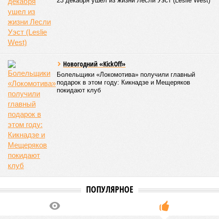
трёх объектов уже сданы или близки к сдаче. Третий –
«Станция Л», крупнейший по числу пострадавших
дольщиков (3908 квартир в пяти корпусах) – по факту
остаётся стройплощадкой без стройки. Возникает вопрос:
распространяется ли договорённость 2024 года на
«Станцию Л» в полном объёме или приоритет отдан
объектам мешей сложности и меньшего масштаба?
Источник: https://avaho.ru/novostroyka/moskva/uvao/lyublino/svetlyy-mir-
stantsiya-l/9303640/?ysclid=msemqdok6w326352116
Если да, то на каком основании декларируются конкретные
даты сдачи жилого комплекса (декабрь 2026 – март 2028),
если фаза активных строительных работ, если судить по
отсутствию техники на площадке, ещё не началась? При
этом на бумаге даты ввода ЖК в строй продолжают
фигурировать
в объявлениях о продаже квартир на
профильных порталах.
Для почти четырёх тысяч будущих собственников квартир
время давно измеряется не календарём, а очередными
переносами ожиданий. И пока на профильных порталах