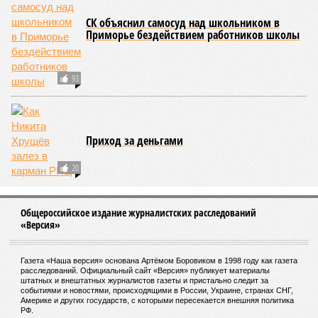
выплачивались, вся прибыль шла на развитие железной
дороги»
, – добавил Белозёров.
И в самом деле. Российская сторона поставляла Армении
вагоны, по первому чиху ремонтировала пути, в том числе
повреждённые стихией, выплатила в казну закавказской
республики 15 млрд рублей налогов, пускала прибыль на
развитие местной железнодорожной инфраструктуры.
Из слов Белозёрова и приведённых фактов легко сделать
вывод о том, что ОАО «РЖД» занималось в Армении не
деловой активностью, а сугубой благотворительностью, не
инвестировало, а раздавало пожертвования, не
зарабатывало само, а давало зарабатывать другим и,
выходит, никак не гарантировало собственные интересы.
«Пока самая популярная в Армении точка зрения по
поводу будущего железных дорог рес­публики –
национализировать пути сообщения и, естественно,
ничего РЖД не компенсировать. Модернизация железных
дорог Армении за счёт России в Ереване считается
совершенно естественной»
, – указывает политолог