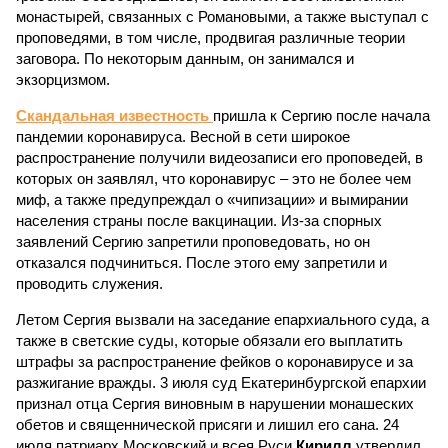
монастырей, связанных с Романовыми, а также выступал с
проповедями, в том числе, продвигая различные теории
заговора. По некоторым данным, он занимался и
экзорцизмом.
Скандальная известность
пришла к Сергию после начала
пандемии коронавируса. Весной в сети широкое
распространение получили видеозаписи его проповедей, в
которых он заявлял, что коронавирус – это не более чем
миф, а также предупреждал о «чипизации» и вымирании
населения страны после вакцинации. Из-за спорных
заявлений Сергию запретили проповедовать, но он
отказался подчиниться. После этого ему запретили и
проводить служения.
Летом Сергия вызвали на заседание епархиального суда, а
также в светские суды, которые обязали его выплатить
штрафы за распространение фейков о коронавирусе и за
разжигание вражды. 3 июля суд Екатеринбургской епархии
признал отца Сергия виновным в нарушении монашеских
обетов и священнической присяги и лишил его сана. 24
июля патриарх Московский и всея Руси
Кирилл
утвердил