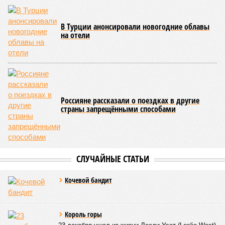
Напрашивается закономерный вопрос: если
декларируемая «Capital Group модель (достраивать
проблемные объекты SSD») сработала на
Лосиноостровской, почему она не масштабируется на
Люблино? И означает ли отсутствие техники на площадке,
что в реальности подрядчик по «Станции Л» ещё даже не
определён?
Митинги
и палаточные лагеря у объекта в
2025–2026 годах, похоже, не изменили ситуацию.
«В
последние месяцы в личном общении нам перестали
называть даже ориентировочные сроки»
, – рассказывают
расстроенные дольщики.
Казалось бы, формально ответственность по
достраиванию объекта распределена. Seven Suns
Development – банкрот, часть его структур признана
несостоятельной ещё в 2024 году, бенефициар компании
находится под следствием по ст. 200.3 УК РФ. Достройку
проблемных объектов группы – «Станции Л», «Сказочного
леса» и «В стремлении к свету», согласно информации на
сайтах Capital Group, осенью 2024 г. взяла на себя. Два из