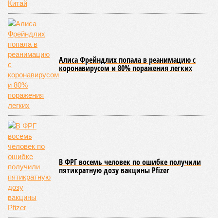
схема достройки через Capital Group осенью 2024 года, но
за прошедшие два года результатов, по словам дольщиков,
практически не видно. По
информации
из профильных
порталов, первую очередь ЖК строители обещают сдать к
декабрю 2026 г., вторую – к марту 2028-го. Но никто при
этом из кураторов стройки не задается вопросом: как эти
сроки должны материализоваться? На строительной
площадке, по свидетельствам дольщиков, регулярно
бывающих у забора, какая-либо техника отсутствует. Ни
бетононасосов, ни работающих кранов, ни признаков
мобилизации подрядчиков. При том, что до «декабря 2026»
осталось менее полугода.
Если в «Сказочном лесу» техзаказчик публично
отчитывался о поэтапной готовности – 90%, затем 97%, с
конкретными инженерными работами (усиление
монолитных конструкций, устранение проектных ошибок) –
то по «Станции Л» подобной публичной отчётности
дольщики не видят. Ни Capital Group, ни кураторы
строительства не подтверждают ни соблюдения графика
строительства, ни объёма фактически выполненных работ.