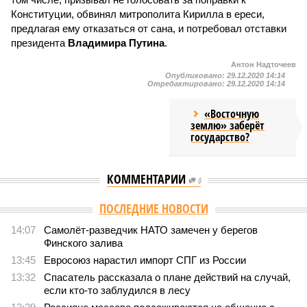
Конституции, обвинял митрополита Кирилла в ереси,
предлагая ему отказаться от сана, и потребовал отставки
президента
Владимира Путина
.
Антон Надточеев
Опубликовано:
29.12.2020 14:14
Отредактировано:
29.12.2020 14:14
«Восточную
землю» заберёт
государство?
КОММЕНТАРИИ
0
Версия
//
Конфликт
//
В нескольких станциях от уже сданного
«Сказочного леса» пайщики ЖК «Станция Л» продолжают ждать от
компании Capital Group начала реальной достройки
429
«Станция ожидания» для дольщиков
В нескольких станциях от уже сданного «Сказочного
леса» пайщики ЖК «Станция Л» продолжают ждать от