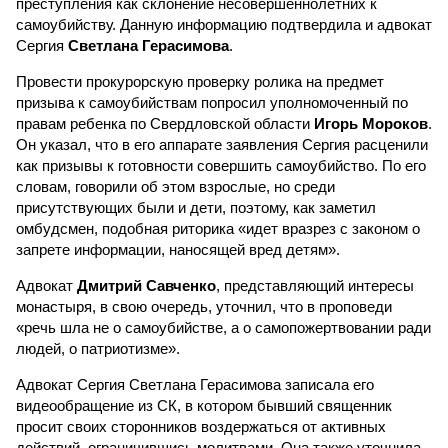
преступления как склонение несовершеннолетних к
самоубийству. Данную информацию подтвердила и адвокат
Сергия
Светлана Герасимова
.
Провести прокурорскую проверку ролика на предмет
призыва к самоубийствам попросил уполномоченный по
правам ребенка по Свердловской области
Игорь Мороков
.
Он указал, что в его аппарате заявления Сергия расценили
как призывы к готовности совершить самоубийство. По его
словам, говорили об этом взрослые, но среди
присутствующих были и дети, поэтому, как заметил
омбудсмен, подобная риторика «идет вразрез с законом о
запрете информации, наносящей вред детям».
Адвокат
Дмитрий Савченко
, представляющий интересы
монастыря, в свою очередь, уточнил, что в проповеди
«речь шла не о самоубийстве, а о самопожертвовании ради
людей, о патриотизме».
Адвокат Сергия Светлана Герасимова записала его
видеообращение из СК, в котором бывший священник
просит своих сторонников воздержаться от активных
действий, ограничившись молитвами. Она также уточнила,