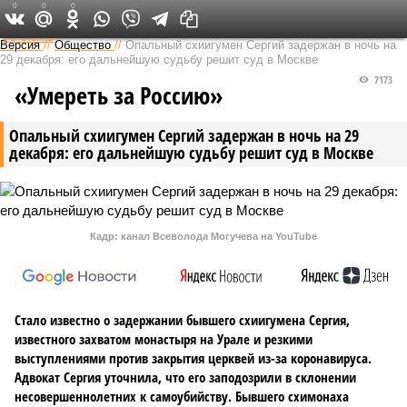
0
0
0
Федеральный выпуск
Версия
//
Общество
//
Опальный схиигумен Сергий задержан в ночь на
29 декабря: его дальнейшую судьбу решит суд в Москве
7173
«Умереть за Россию»
Опальный схиигумен Сергий задержан в ночь на 29
декабря: его дальнейшую судьбу решит суд в Москве
Кадр: канал Всеволода Могучева на YouTube
Стало известно о задержании бывшего схиигумена Сергия,
известного захватом монастыря на Урале и резкими
выступлениями против закрытия церквей из-за коронавируса.
Адвокат Сергия уточнила, что его заподозрили в склонении
несовершеннолетних к самоубийству. Бывшего схимонаха