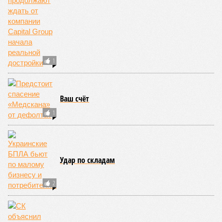
выходящего. Дескать, Ереван считает транспортную сеть
своей собственностью и теперь намерен просить за аренду
«железки» означенную сумму. При этом, как отмечают
эксперты, армянская сторона, выставляя этот счёт, не
раскрыла методику его калькуляции, то есть, получается,
взяла цифры с потолка. Отдельно стоит отметить, что
заключённый в 2008 году между Арменией и ОАО «РЖД»
концессионный договор, согласно которому российская
компания получила в управление «железку» республики до
2038-го, вероятно, вовсе не предусматривает такой
постановки вопроса.
Неудивительно, что гендиректор РЖД
Белозёров
,
реагируя на словесные интервенции Пашиняна, выступил
со словно растерянно-обиженным комментарием. И,
кажется, стало только хуже. Как отметил менеджер, ЮКЖД
и РЖД
«последовательно и в полном объёме исполняют
взятые на себя обязательства в рамках концессионного
договора от 2008 года». «Концессия дала Армении
современную железную дорогу, при этом освободив
бюджет республики от затрат на её восстановление и
содержание. Дивиденды акционеру никогда не