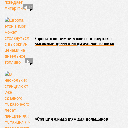
45
РЖД против своей страны
Монополия вкладывалась-вкладывалась в Армению и
довкладывалась
Монополия вкладывалась-вкладывалась в Армению и довкладывалась
(фото: Deep Vision)
Премьер закавказской республики Никол Пашинян заявил, что
его страна может потребовать у Москвы до 2 млрд долларов
ежегодно за аренду Южно-Кавказской железной дороги (ЮКЖД).
В настоящий момент та эксплуатируется «дочкой» ОАО «РЖД»,
причём исключительно за российский счёт. И в
складывающейся ситуации, кажется, больше вопросов не к
Еревану, а к гендиректору монополии Олегу Белозёрову.
По мнению
Пашиняна
, он не высказал ничего из ряда вон