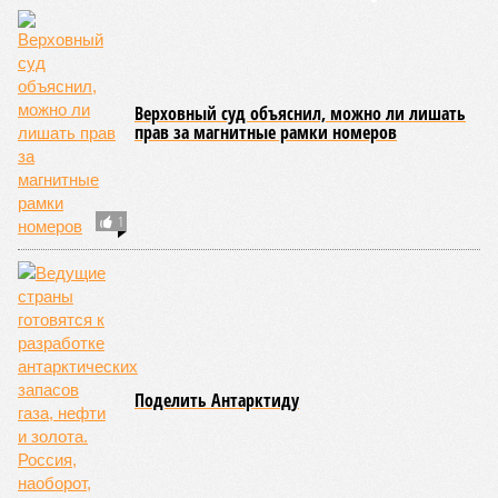
продолжают указывать даты сдачи, главным индикатором
остается сама стройка. Если на ней по-прежнему не видно
признаков масштабных работ, то неизбежно возникает
вопрос: не превращаются ли сроки ввода в декларацию,
которая все больше расходится с реальным положением
дел? Именно на этот вопрос сегодня больше всего ждут
ответа дольщики ЖК «Станция Л».
Николай Ольхин
Опубликовано:
07.08.2026 11:09
Отредактировано:
07.08.2026 11:09
Украинскому
Попытки Запада
кандидату в
рассорить Москву и
конгресс США
Астану назвали
запретили
бесперспективными
приходить на пляж
после драки
КОММЕНТАРИИ
0
Версия
//
Конфликт
//
Монополия вкладывалась-вкладывалась в
Армению и довкладывалась