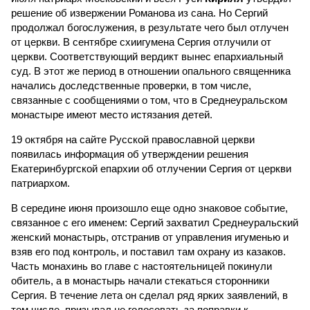
решение об извержении Романова из сана. Но Сергий
продолжал богослужения, в результате чего был отлучен
от церкви. В сентябре схиигумена Сергия отлучили от
церкви. Соответствующий вердикт вынес епархиальный
суд. В этот же период в отношении опального священника
начались доследственные проверки, в том числе,
связанные с сообщениями о том, что в Среднеуральском
монастыре имеют место истязания детей.
19 октября на сайте Русской православной церкви
появилась информация об утверждении решения
Екатеринбургской епархии об отлучении Сергия от церкви
патриархом.
В середине июня произошло еще одно знаковое событие,
связанное с его именем: Сергий захватил Среднеуральский
женский монастырь, отстранив от управления игуменью и
взяв его под контроль, и поставил там охрану из казаков.
Часть монахинь во главе с настоятельницей покинули
обитель, а в монастырь начали стекаться сторонники
Сергия. В течение лета он сделал ряд ярких заявлений, в
том числе, призывал не голосовать за поправки к