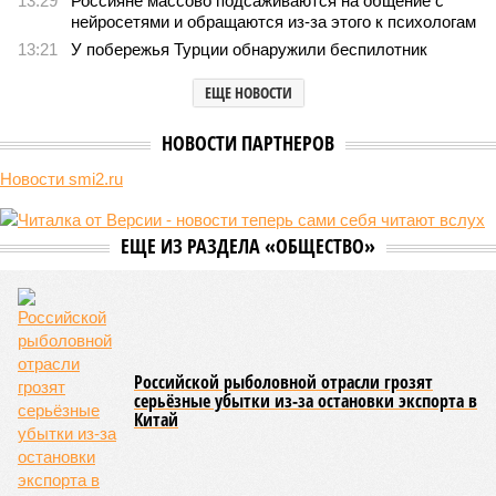
компании Capital Group начала реальной достройки
В нескольких станциях от уже сданного «Сказочного леса» пайщики ЖК
«Станция Л» продолжают ждать от компании Capital Group начала
реальной достройки (изображение сгенерировано ИИ)
Пока в Ярославском районе СВАО дольщики «Сказочного леса»
уже получают ключи – в мае 2026 года были получены
заключение о соответствии проектной документации и
разрешение на ввод жилищного комплекса в эксплуатацию –
совсем недалеко, в паре станций метро южнее, на Люблинской
улице, картина, можно сказать, прямо противоположная.
Сюжет:
Недвижимость
ЖК «Светлый мир «Станция Л»: та же группа компаний-
банкрот Seven Suns Development, та же
анонсированная