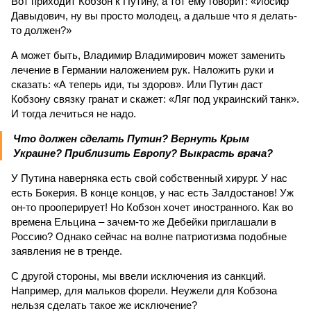
Вот приходит Кобзон к Путину, а тот ему говорит: «Иосиф
Давыдович, ну вы просто молодец, а дальше что я делать-
то должен?»
А может быть, Владимир Владимирович может заменить
лечение в Германии наложением рук. Наложить руки и
сказать: «А теперь иди, ты здоров». Или Путин даст
Кобзону связку гранат и скажет: «Ляг под украинский танк».
И тогда лечиться не надо.
Что должен сделать Путин? Вернуть Крым
Украине? Приблизить Европу? Выкрасть врача?
У Путина наверняка есть свой собственный хирург. У нас
есть Бокерия. В конце концов, у нас есть Залдостанов! Уж
он-то прооперирует! Но Кобзон хочет иностранного. Как во
времена Ельцина – зачем-то же Дебейки приглашали в
Россию? Однако сейчас на волне патриотизма подобные
заявления не в тренде.
С другой стороны, мы ввели исключения из санкций.
Например, для мальков форели. Неужели для Кобзона
нельзя сделать такое же исключение?