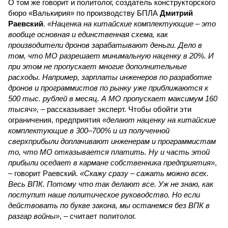
О том же говорит и политолог, создатель конструкторского
бюро «Валькирия» по производству БПЛА
Дмитрий
Раевский
.
«Наценка на китайские комплектующие – это
вообще основная и единственная схема, как
производители дронов зарабатывают деньги. Дело в
том, что МО разрешает минимальную наценку в 20%. И
при этом не пропускает многие дополнительные
расходы. Например, зарплаты инженеров по разработке
дронов и программистов по рынку уже приближаются к
500 тыс. рублей в месяц. А МО пропускает максимум 160
тысяч»,
– рассказывает эксперт. Чтобы обойти эти
ограничения, предприятия
«делают наценку на китайские
комплектующие в 300–700% и из полученной
сверхприбыли доплачивают инженерам и программистам
то, что МО отказывается платить. Ну и часть этой
прибыли оседает в кармане собственника предприятия»
,
– говорит Раевский.
«Скажу сразу – сажать можно всех.
Весь ВПК. Потому что так делают все. Уж не знаю, как
поступит наше политическое руководство. Но если
действовать по букве закона, мы останемся без ВПК в
разгар войны»
, – считает политолог.