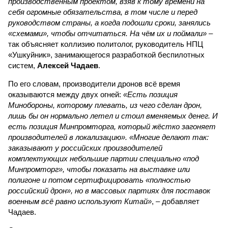
производственным проектом, взяв к тому времени на
себя огромные обязательства, в том числе и перед
руководством страны, а когда подошли сроки, занялись
«схемами», чтобы отчитаться. На чём их и поймали»
–
так объясняет коллизию политолог, руководитель НПЦ
«Ушкуйник», занимающегося разработкой беспилотных
систем,
Алексей Чадаев
.
По его словам, производители дронов всё время
оказываются между двух огней:
«Есть позиция
Минобороны, которому плевать, из чего сделан дрон,
лишь бы он нормально летел и стоил вменяемых денег. И
есть позиция Минпромторга, который жёстко загоняет
производителей в локализацию». «Многие делают так:
заказывают у российских производителей
комплектующих небольшие партии специально «под
Минпромторг», чтобы показать на выставке или
полигоне и потом сертифицировать «полностью
российский дрон», но в массовых партиях для поставок
военным всё равно используют Китай»
, – добавляет
Чадаев.