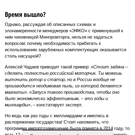
Время вышло?
Однако, рассуждая об описанных схемах и
злонамеренности менеджеров «ЭФКО» с примкнувшей к
ним чиновницей Минпромторга, нельзя не задаться
вопросом: почему необходимость прибегать к
использованию зарубежных комплектующих оказывается
столь насущной?
Алексей Чадаев приводит такой пример:
«Стоит задача –
сделать полностью российский моторчик. Ты можешь
выточить ротор и статор, но в России вообще не
производится неодимовая пыль, из которой делаются
магниты». «Запуск такого производства, чтобы оно
было экономически эффективным, – это годы и
миллиарды»
, – констатирует эксперт.
Но ведь как раз годы с миллиардами и имелись в
распоряжении государства! Стоит напомнить, что
программа импортозамещения была принята в 2014 году, то
есть 12 лет назад. К 2020-му кабинет предполагал снизить