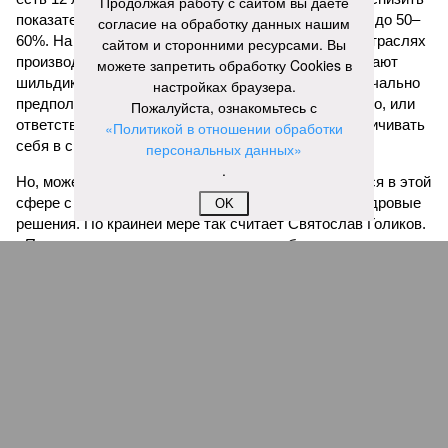
Продолжая работу с сайтом вы даете
показатели импортозависимости с исходных 70–90 до 50–
согласие на обработку данных нашим
60%. На дворе 2026-й – во многих отечественных отраслях
сайтом и сторонними ресурсами. Вы
производители только и заняты тем, что переклеивают
можете запретить обработку Cookies в
шильдики. Или программа импортозамещения изначально
настройках браузера.
предполагалась как чистой воды очковтирательство, или
Пожалуйста, ознакомьтесь с
ответственные за неё люди предпочитали не ограничивать
«Политикой в отношении обработки
себя в сроках на её реализацию.
персональных данных»
.
Но, может быть, что-то начнёт решительно меняться в этой
сфере с пресловутого дела «ЭФКО»? Вероятны кадровые
OK
решения. По крайней мере так считает Святослав Голиков.
«Половченя, как замглавы управления беспилотных
систем и робототехники, выглядит пока всё же не
столько крышей, сколько ситуативной козой отпущения.
Посмотрим, будет ли дальнейшее развитие. Хотелось
бы»
, – указывает публицист.
Но ведь также назрели и изменения в самом образе
мыслей тех, кто принимает решения, и тех, кто располагает
ресурсами, которые бы неплохо уже пустить на развитие
страны. Кстати, в этом году Валерий Кустов пробился в