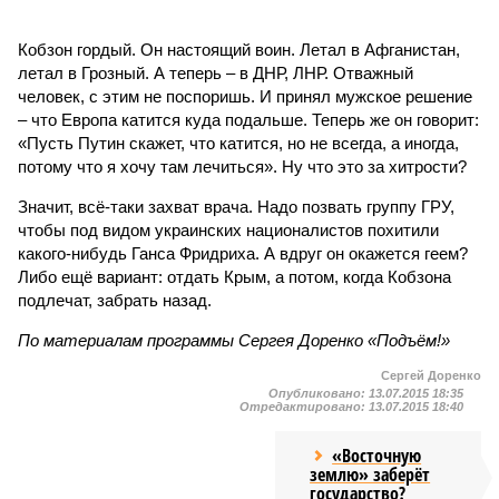
Кобзон гордый. Он настоящий воин. Летал в Афганистан,
летал в Грозный. А теперь – в ДНР, ЛНР. Отважный
человек, с этим не поспоришь. И принял мужское решение
– что Европа катится куда подальше. Теперь же он говорит:
«Пусть Путин скажет, что катится, но не всегда, а иногда,
потому что я хочу там лечиться». Ну что это за хитрости?
Значит, всё-таки захват врача. Надо позвать группу ГРУ,
чтобы под видом украинских националистов похитили
какого-нибудь Ганса Фридриха. А вдруг он окажется геем?
Либо ещё вариант: отдать Крым, а потом, когда Кобзона
подлечат, забрать назад.
По материалам программы Сергея Доренко «Подъём!»
Сергей Доренко
Опубликовано:
13.07.2015 18:35
Отредактировано:
13.07.2015 18:40
«Восточную
землю» заберёт
государство?