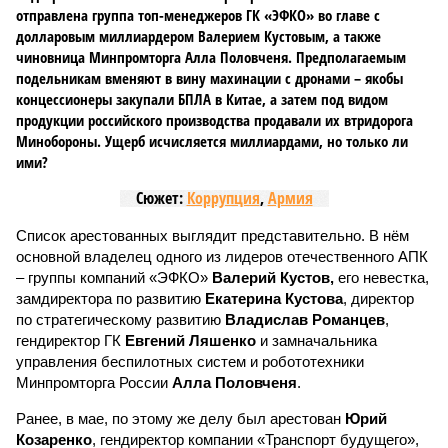
отправлена группа топ-менеджеров ГК «ЭФКО» во главе с
долларовым миллиардером Валерием Кустовым, а также
чиновница Минпромторга Алла Половченя. Предполагаемым
подельникам вменяют в вину махинации с дронами – якобы
концессионеры закупали БПЛА в Китае, а затем под видом
продукции российского производства продавали их втридорога
Минобороны. Ущерб исчисляется миллиардами, но только ли
ими?
Сюжет:
Коррупция
,
Армия
Список арестованных выглядит представительно. В нём
основной владелец одного из лидеров отечественного АПК
– группы компаний «ЭФКО»
Валерий Кустов,
его невестка,
замдиректора по развитию
Екатерина Кустова
, директор
по стратегическому развитию
Владислав Романцев
,
гендиректор ГК
Евгений Ляшенко
и замначальника
управления беспилотных систем и робототехники
Минпромторга России
Алла Половченя
.
Ранее, в мае, по этому же делу был арестован
Юрий
Козаренко
, гендиректор компании «Транспорт будущего»,