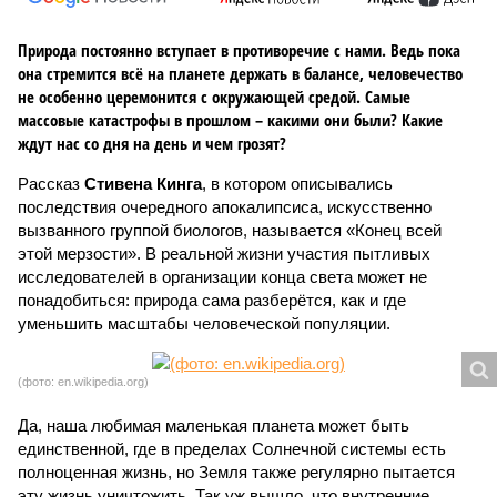
Природа постоянно вступает в противоречие с нами. Ведь пока
она стремится всё на планете держать в балансе, человечество
не особенно церемонится с окружающей средой. Самые
массовые катастрофы в прошлом – какими они были? Какие
ждут нас со дня на день и чем грозят?
Рассказ
Стивена Кинга
, в котором описывались
последствия очередного апокалипсиса, искусственно
вызванного группой биологов, называется «Конец всей
этой мерзости». В реальной жизни участия пытливых
исследователей в организации конца света может не
понадобиться: природа сама разберётся, как и где
уменьшить масштабы человеческой популяции.
(фото: en.wikipedia.org)
Да, наша любимая маленькая планета может быть
единственной, где в пределах Солнечной системы есть
полноценная жизнь, но Земля также регулярно пытается
эту жизнь уничтожить. Так уж вышло, что внутренние