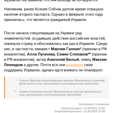
Напомним, ранее Ксения Собчак долгое время отрицала
наличие второго паспорта. Однако в феврале этого года
призналась, что является гражданкой Израиля.
После начала спецоперации на Украине ряд
знаменитостей, осудивших действия российских властей,
покинули страну и обосновались как раз в Израиле. Среди
них, в частности, юморист
Максим Галкин*
(признан в РФ
иноагентом),
Алла Пугачева
,
Семен Слепаков**
(признан
в РФ иноагентом), актер
Анатолий Белый
, певец
Максим
Леонидов
и другие. Почти все они
выразили
свою
поддержку Израилю, однако идти воевать не планируют.
*
Галкин Максим Александрович внесен Минюстом в реестр
физических лиц, признанных иностранными агентами
**
Семен Слепаков внесен Минюстом в реестр физических
лиц, признанных иностранными агентами
Екатерина Степанова
Опубликовано:
13.10.2023 17:05
Отредактировано:
13.10.2023 17:05