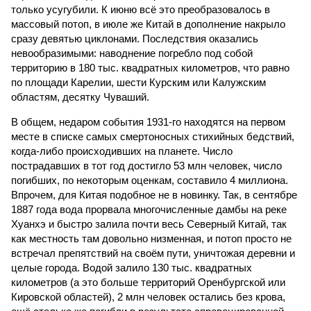
только усугубили. К июню всё это преобразовалось в
массовый потоп, в июле же Китай в дополнение накрыло
сразу девятью циклонами. Последствия оказались
невообразимыми: наводнение погребло под собой
территорию в 180 тыс. квадратных километров, что равно
по площади Карелии, шести Курским или Калужским
областям, десятку Чуваший.
В общем, недаром события 1931-го находятся на первом
месте в списке самых смертоносных стихийных бедствий,
когда-либо происходивших на планете. Число
пострадавших в тот год достигло 53 млн человек, число
погибших, по некоторым оценкам, составило 4 миллиона.
Впрочем, для Китая подобное не в новинку. Так, в сентябре
1887 года вода прорвала многочисленные дамбы на реке
Хуанхэ и быстро залила почти весь Северный Китай, так
как местность там довольно низменная, и потоп просто не
встречал препятствий на своём пути, уничтожая деревни и
целые города. Водой залило 130 тыс. квадратных
километров (а это больше территорий Оренбургской или
Кировской областей), 2 млн человек остались без крова,