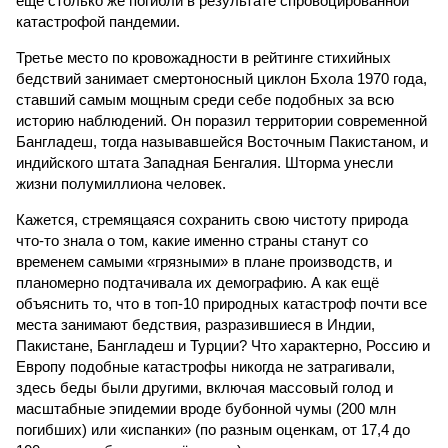
ещё столько же погибли в результате спровоцированной
катастрофой пандемии.
Третье место по кровожадности в рейтинге стихийных
бедствий занимает смертоносный циклон Бхола 1970 года,
ставший самым мощным среди себе подобных за всю
историю наблюдений. Он поразил территории современной
Бангладеш, тогда называвшейся Восточным Пакистаном, и
индийского штата Западная Бенгалия. Шторма унесли
жизни полумиллиона человек.
Кажется, стремящаяся сохранить свою чистоту природа
что-то знала о том, какие именно страны станут со
временем самыми «грязными» в плане производств, и
планомерно подтачивала их демографию. А как ещё
объяснить то, что в топ-10 природных катастроф почти все
места занимают бедствия, разразившиеся в Индии,
Пакистане, Бангладеш и Турции? Что характерно, Россию и
Европу подобные катастрофы никогда не затрагивали,
здесь беды были другими, включая массовый голод и
масштабные эпидемии вроде бубонной чумы (200 млн
погибших) или «испанки» (по разным оценкам, от 17,4 до