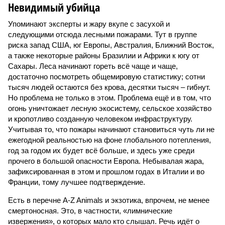
Невидимый убийца
Упоминают эксперты и жару вкупе с засухой и
следующими отсюда лесными пожарами. Тут в группе
риска запад США, юг Европы, Австралия, Ближний Восток,
а также некоторые районы Бразилии и Африки к югу от
Сахары. Леса начинают гореть всё чаще и чаще,
достаточно посмотреть общемировую статистику; сотни
тысяч людей остаются без крова, десятки тысяч – гибнут.
Но проблема не только в этом. Проблема ещё и в том, что
огонь уничтожает лесную экосистему, сельское хозяйство
и кропотливо созданную человеком инфраструктуру.
Учитывая то, что пожары начинают становиться чуть ли не
ежегодной реальностью на фоне глобального потепления,
год за годом их будет всё больше, и здесь уже среди
прочего в большой опасности Европа. Небывалая жара,
зафиксированная в этом и прошлом годах в Италии и во
Франции, тому лучшее подтверждение.
Есть в перечне A-Z Animals и экзотика, впрочем, не менее
смертоносная. Это, в частности, «лимнические
извержения», о которых мало кто слышал. Речь идёт о