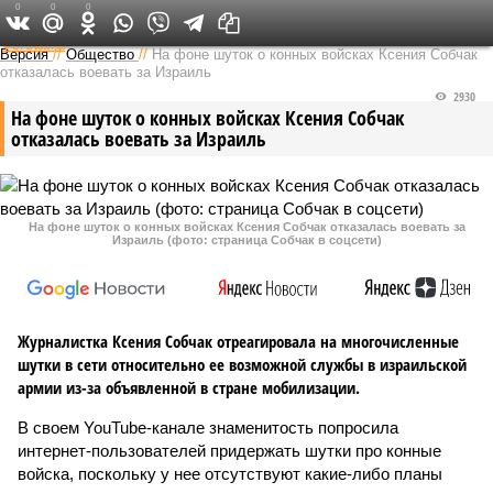
0
0
0
Федеральный выпуск
Версия
//
Общество
//
На фоне шуток о конных войсках Ксения Собчак
отказалась воевать за Израиль
2930
На фоне шуток о конных войсках Ксения Собчак
отказалась воевать за Израиль
На фоне шуток о конных войсках Ксения Собчак отказалась воевать за
Израиль (фото: страница Собчак в соцсети)
Журналистка Ксения Собчак отреагировала на многочисленные
шутки в сети относительно ее возможной службы в израильской
армии из-за объявленной в стране мобилизации.
В своем YouTube-канале знаменитость попросила
интернет-пользователей придержать шутки про конные
войска, поскольку у нее отсутствуют какие-либо планы