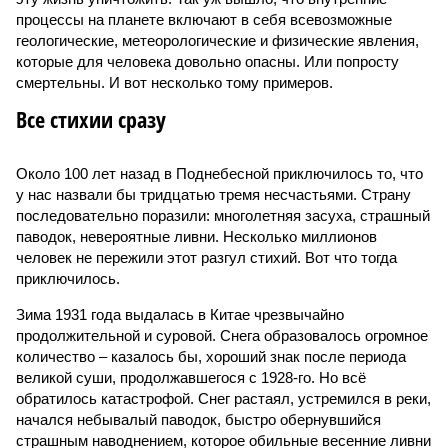
процессы на планете включают в себя всевозможные
геологические, метеорологические и физические явления,
которые для человека довольно опасны. Или попросту
смертельны. И вот несколько тому примеров.
Все стихии сразу
Около 100 лет назад в Поднебесной приключилось то, что
у нас назвали бы тридцатью тремя несчастьями. Страну
последовательно поразили: многолетняя засуха, страшный
паводок, невероятные ливни. Несколько миллионов
человек не пережили этот разгул стихий. Вот что тогда
приключилось.
Зима 1931 года выдалась в Китае чрезвычайно
продолжительной и суровой. Снега образовалось огромное
количество – казалось бы, хороший знак после периода
великой суши, продолжавшегося с 1928-го. Но всё
обратилось катастрофой. Снег растаял, устремился в реки,
начался небывалый паводок, быстро обернувшийся
страшным наводнением, которое обильные весенние ливни