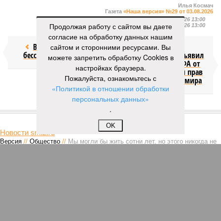
Илья Космач
Газета
«Наша версия» №29 от 03.08.2026
Опубликовано:
05.08.2026 13:00
Продолжая работу с сайтом вы даете
Отредактировано:
05.08.2026 13:00
согласие на обработку данных нашим
Возраст
Инфантино
сайтом и сторонними ресурсами. Вы
бессмертия
отступил и объявил
можете запретить обработку Cookies в
об отказе ФИФА от
настройках браузера.
продажи доли прав
Пожалуйста, ознакомьтесь с
на чемпионат мира
«Политикой в отношении обработки
персональных данных»
.
КОММЕНТАРИИ
0
OK
Новости smi2.ru
Версия
//
Общество
//
Мы могли бы жить сотни лет, но этого никогда не
будет
256
Возраст бессмертия
Мы могли бы жить сотни лет, но этого никогда не будет