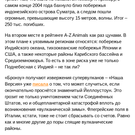
самом конце 2004 года бахнуло близ побережья
индонезийского острова Суматра, а следом пошли
огромные, превышающие высоту 15 метров, волны. Итог –
250 тыс. погибших.
На втором месте в рейтинге A-Z Animals как раз цунами. В
этом плане к уязвимым регионам относятся: побережье
Индийского океана, тихо­океанские побережья Японии и
США, а также некоторые районы Карибского бассейна и
Средиземноморья. То есть в зоне риска уже не только
Поднебесная с Индией – не так ли?
«Бронзу» получают извержения супервулканов – «Наша
Версия» уже
писала
о том, что может случиться, если
окончательно проснётся знаменитый Йеллоустоун. Это
грозит не только уничтожением части Соединённых
Штатов, но и общепланетарной катастрофой вплоть до
возникновения «вулканической зимы». Флегрейские поля в
Италии, кстати, тоже не стоит сбрасывать со счетов. Равно
как и многие другие до поры спящие вулканические
районы.