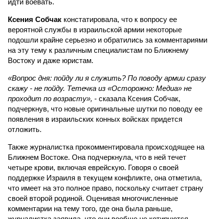
идти воевать.
Ксения Собчак
констатировала, что к вопросу ее
вероятной службы в израильской армии некоторые
подошли крайне серьезно и обратились за комментариями
на эту тему к различным специалистам по Ближнему
Востоку и даже юристам.
«Вопрос дня: пойду ли я служить? По поводу армии сразу
скажу - не пойду. Тетечка из «Осторожно: Медиа» не
проходит по возрасту»,
- сказала Ксения Собчак,
подчеркнув, что новые оригинальные шутки по поводу ее
появления в израильских конных войсках придется
отложить.
Также журналистка прокомментировала происходящее на
Ближнем Востоке. Она подчеркнула, что в ней течет
четыре крови, включая еврейскую. Говоря о своей
поддержке Израиля в текущем конфликте, она отметила,
что имеет на это полное право, поскольку считает страну
своей второй родиной. Оценивая многочисленные
комментарии на тему того, где она была раньше,
журналистка заявила, что они вообще не котируются.