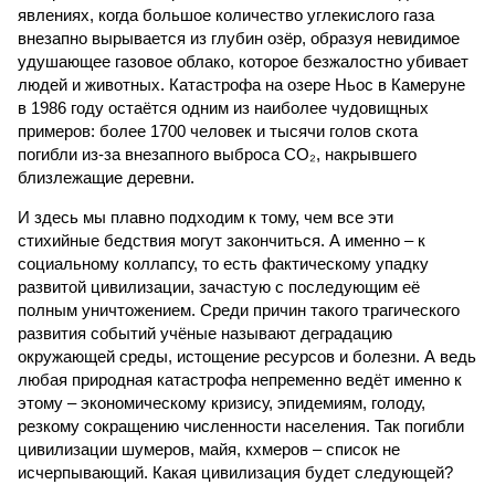
явлениях, когда большое количество углекислого газа
внезапно вырывается из глубин озёр, образуя невидимое
удушающее газовое облако, которое безжалостно убивает
людей и животных. Катастрофа на озере Ньос в Камеруне
в 1986 году остаётся одним из наиболее чудовищных
примеров: более 1700 человек и тысячи голов скота
погибли из-за внезапного выброса CO₂, накрывшего
близлежащие деревни.
И здесь мы плавно подходим к тому, чем все эти
стихийные бедствия могут закончиться. А именно – к
социальному коллапсу, то есть фактическому упадку
развитой цивилизации, зачастую с последующим её
полным уничтожением. Среди причин такого трагического
развития событий учёные называют деградацию
окружающей среды, истощение ресурсов и болезни. А ведь
любая природная катастрофа непременно ведёт именно к
этому – экономическому кризису, эпидемиям, голоду,
резкому сокращению численности населения. Так погибли
цивилизации шумеров, майя, кхмеров – список не
исчерпывающий. Какая цивилизация будет следующей?