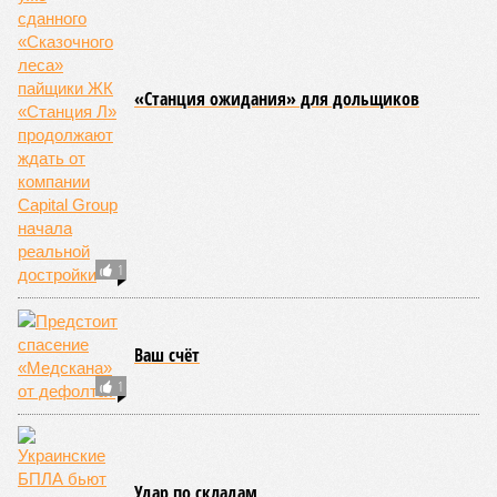
Природа постоянно вступает в противоречие с нами. Ведь пока
она стремится всё на планете держать в балансе, человечество
не особенно церемонится с окружающей средой. Самые
массовые катастрофы в прошлом – какими они были? Какие
ждут нас со дня на день и чем грозят?
Рассказ
Стивена Кинга
, в котором описывались
последствия очередного апокалипсиса, искусственно
вызванного группой биологов, называется «Конец всей
этой мерзости». В реальной жизни участия пытливых
исследователей в организации конца света может не
понадобиться: природа сама разберётся, как и где
уменьшить масштабы человеческой популяции.
(фото: en.wikipedia.org)
Да, наша любимая маленькая планета может быть
единственной, где в пределах Солнечной системы есть
полноценная жизнь, но Земля также регулярно пытается
эту жизнь уничтожить. Так уж вышло, что внутренние