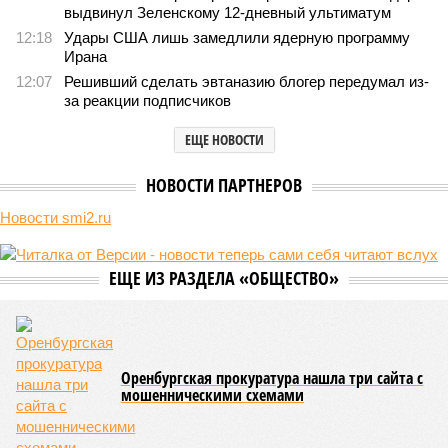
уже получают ключи – в мае 2026 года были получены
заключение о соответствии проектной документации и
разрешение на ввод жилищного комплекса в эксплуатацию –
совсем недалеко, в паре станций метро южнее, на Люблинской
улице, картина, можно сказать, прямо противоположная.
Сюжет:
Недвижимость
ЖК «Светлый мир «Станция Л»: та же группа компаний-
банкрот Seven Suns Development, та же
анонсированная
схема достройки через Capital Group осенью 2024 года, но
за прошедшие два года результатов, по словам дольщиков,
практически не видно. По
информации
из профильных
порталов, первую очередь ЖК строители обещают сдать к
декабрю 2026 г., вторую – к марту 2028-го. Но никто при
этом из кураторов стройки не задается вопросом: как эти
сроки должны материализоваться? На строительной
площадке, по свидетельствам дольщиков, регулярно
бывающих у забора, какая-либо техника отсутствует. Ни
бетононасосов, ни работающих кранов, ни признаков
мобилизации подрядчиков. При том, что до «декабря 2026»
осталось менее полугода.