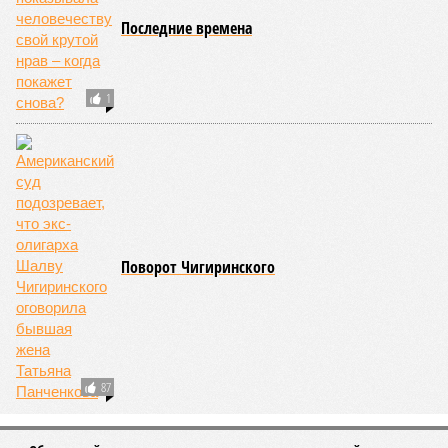
только усугубили. К июню всё это преобразовалось в
массовый потоп, в июле же Китай в дополнение накрыло
сразу девятью циклонами. Последствия оказались
невообразимыми: наводнение погребло под собой
территорию в 180 тыс. квадратных километров, что равно
по площади Карелии, шести Курским или Калужским
областям, десятку Чуваший.
В общем, недаром события 1931-го находятся на первом
месте в списке самых смертоносных стихийных бедствий,
когда-либо происходивших на планете. Число
пострадавших в тот год достигло 53 млн человек, число
погибших, по некоторым оценкам, составило 4 миллиона.
Впрочем, для Китая подобное не в новинку. Так, в сентябре
1887 года вода прорвала многочисленные дамбы на реке
Хуанхэ и быстро залила почти весь Северный Китай, так
как местность там довольно низменная, и потоп просто не
встречал препятствий на своём пути, уничтожая деревни и
целые города. Водой залило 130 тыс. квадратных
километров (а это больше территорий Оренбургской или
Кировской областей), 2 млн человек остались без крова,
ещё столько же погибли в результате спровоцированной