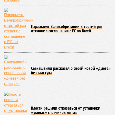
Если в «Сказочном лесу» техзаказчик публично
отчитывался о поэтапной готовности – 90%, затем 97%, с
конкретными инженерными работами (усиление
монолитных конструкций, устранение проектных ошибок) –
то по «Станции Л» подобной публичной отчётности
дольщики не видят. Ни Capital Group, ни кураторы
строительства не подтверждают ни соблюдения графика
строительства, ни объёма фактически выполненных работ.
Напрашивается закономерный вопрос: если
декларируемая «Capital Group модель (достраивать
проблемные объекты SSD») сработала на
Лосиноостровской, почему она не масштабируется на
Люблино? И означает ли отсутствие техники на площадке,
что в реальности подрядчик по «Станции Л» ещё даже не
определён?
Митинги
и палаточные лагеря у объекта в
2025–2026 годах, похоже, не изменили ситуацию.
«В
последние месяцы в личном общении нам перестали
называть даже ориентировочные сроки»
, – рассказывают
расстроенные дольщики.