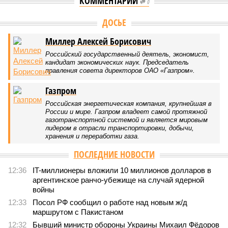
КОММЕНТАРИИ
0
Версия
//
Конфликт
//
В нескольких станциях от уже сданного
«Сказочного леса» пайщики ЖК «Станция Л» продолжают ждать от
компании Capital Group начала реальной достройки
372
«Станция ожидания» для дольщиков
В нескольких станциях от уже сданного «Сказочного
леса» пайщики ЖК «Станция Л» продолжают ждать от
компании Capital Group начала реальной достройки
В нескольких станциях от уже сданного «Сказочного леса» пайщики ЖК
«Станция Л» продолжают ждать от компании Capital Group начала
реальной достройки (изображение сгенерировано ИИ)
Пока в Ярославском районе СВАО дольщики «Сказочного леса»