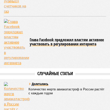
Казалось бы, формально ответственность по
достраиванию объекта распределена. Seven Suns
Development – банкрот, часть его структур признана
несостоятельной ещё в 2024 году, бенефициар компании
находится под следствием по ст. 200.3 УК РФ. Достройку
проблемных объектов группы – «Станции Л», «Сказочного
леса» и «В стремлении к свету», согласно информации на
сайтах Capital Group, осенью 2024 г. взяла на себя. Два из
трёх объектов уже сданы или близки к сдаче. Третий –
«Станция Л», крупнейший по числу пострадавших
дольщиков (3908 квартир в пяти корпусах) – по факту
остаётся стройплощадкой без стройки. Возникает вопрос:
распространяется ли договорённость 2024 года на
«Станцию Л» в полном объёме или приоритет отдан
объектам мешей сложности и меньшего масштаба?
Источник: https://avaho.ru/novostroyka/moskva/uvao/lyublino/svetlyy-mir-
stantsiya-l/9303640/?ysclid=msemqdok6w326352116
Если да, то на каком основании декларируются конкретные
даты сдачи жилого комплекса (декабрь 2026 – март 2028),