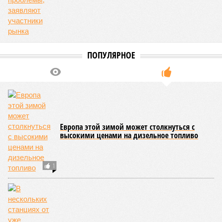
конгресс США
Астану назвали
запретили
бесперспективными
приходить на пляж
после драки
КОММЕНТАРИИ
0
Новости smi2.ru
Версия
//
Общество
//
Земля уже не раз показывала человечеству свой
крутой нрав – когда покажет снова?
803
Последние времена
Земля уже не раз показывала человечеству свой крутой
нрав – когда покажет снова?
Земля уже не раз показывала человечеству свой крутой нрав – когда
покажет снова? (фото: АР-ТАСС)