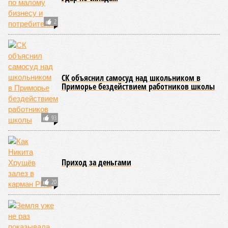
процессы на планете включают в себя всевозможные
геологические, метеорологические и физические явления,
которые для человека довольно опасны. Или попросту
смертельны. И вот несколько тому примеров.
Все стихии сразу
Около 100 лет назад в Поднебесной приключилось то, что
у нас назвали бы тридцатью тремя несчастьями. Страну
последовательно поразили: многолетняя засуха, страшный
паводок, невероятные ливни. Несколько миллионов
человек не пережили этот разгул стихий. Вот что тогда
приключилось.
Зима 1931 года выдалась в Китае чрезвычайно
продолжительной и суровой. Снега образовалось огромное
количество – казалось бы, хороший знак после периода
великой суши, продолжавшегося с 1928-го. Но всё
обратилось катастрофой. Снег растаял, устремился в реки,
начался небывалый паводок, быстро обернувшийся
страшным наводнением, которое обильные весенние ливни