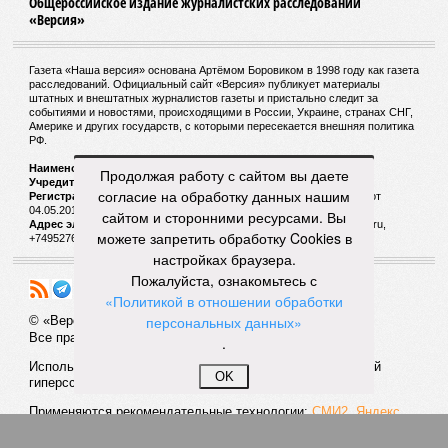
катастрофой пандемии.
Третье место по кровожадности в рейтинге стихийных
бедствий занимает смертоносный циклон Бхола 1970 года,
ставший самым мощным среди себе подобных за всю
историю наблюдений. Он поразил территории современной
Бангладеш, тогда называвшейся Восточным Пакистаном, и
индийского штата Западная Бенгалия. Шторма унесли
жизни полумиллиона человек.
Продолжая работу с сайтом вы даете
согласие на обработку данных нашим
Кажется, стремящаяся сохранить свою чистоту природа
сайтом и сторонними ресурсами. Вы
что-то знала о том, какие именно страны станут со
можете запретить обработку Cookies в
временем самыми «грязными» в плане производств, и
настройках браузера.
планомерно подтачивала их демографию. А как ещё
Пожалуйста, ознакомьтесь с
объяснить то, что в топ-10 природных катастроф почти все
«Политикой в отношении обработки
места занимают бедствия, разразившиеся в Индии,
персональных данных»
Пакистане, Бангладеш и Турции? Что характерно, Россию и
.
Европу подобные катастрофы никогда не затрагивали,
здесь беды были другими, включая массовый голод и
OK
масштабные эпидемии вроде бубонной чумы (200 млн
погибших) или «испанки» (по разным оценкам, от 17,4 до
100 млн погибших во всём мире).