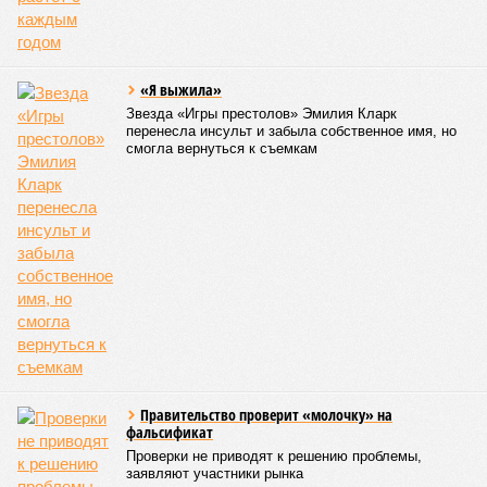
если фаза активных строительных работ, если судить по
отсутствию техники на площадке, ещё не началась? При
этом на бумаге даты ввода ЖК в строй продолжают
фигурировать
в объявлениях о продаже квартир на
профильных порталах.
Для почти четырёх тысяч будущих собственников квартир
время давно измеряется не календарём, а очередными
переносами ожиданий. И пока на профильных порталах
продолжают указывать даты сдачи, главным индикатором
остается сама стройка. Если на ней по-прежнему не видно
признаков масштабных работ, то неизбежно возникает
вопрос: не превращаются ли сроки ввода в декларацию,
которая все больше расходится с реальным положением
дел? Именно на этот вопрос сегодня больше всего ждут
ответа дольщики ЖК «Станция Л».
Николай Ольхин
Опубликовано:
07.08.2026 11:09
Отредактировано:
07.08.2026 11:09
Украинскому
Попытки Запада
кандидату в
рассорить Москву и