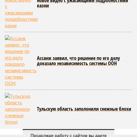
осталось менее полугода.
Если в «Сказочном лесу» техзаказчик публично
отчитывался о поэтапной готовности – 90%, затем 97%, с
конкретными инженерными работами (усиление
монолитных конструкций, устранение проектных ошибок) –
то по «Станции Л» подобной публичной отчётности
дольщики не видят. Ни Capital Group, ни кураторы
строительства не подтверждают ни соблюдения графика
строительства, ни объёма фактически выполненных работ.
Напрашивается закономерный вопрос: если
декларируемая «Capital Group модель (достраивать
проблемные объекты SSD») сработала на
Лосиноостровской, почему она не масштабируется на
Люблино? И означает ли отсутствие техники на площадке,
что в реальности подрядчик по «Станции Л» ещё даже не
определён?
Митинги
и палаточные лагеря у объекта в
2025–2026 годах, похоже, не изменили ситуацию.
«В
последние месяцы в личном общении нам перестали
называть даже ориентировочные сроки»
, – рассказывают
Продолжая работу с сайтом вы даете