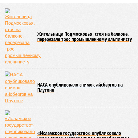
Пока в Ярославском районе СВАО дольщики «Сказочного леса»
уже получают ключи – в мае 2026 года были получены
заключение о соответствии проектной документации и
разрешение на ввод жилищного комплекса в эксплуатацию –
совсем недалеко, в паре станций метро южнее, на Люблинской
улице, картина, можно сказать, прямо противоположная.
Сюжет:
Недвижимость
ЖК «Светлый мир «Станция Л»: та же группа компаний-
банкрот Seven Suns Development, та же
анонсированная
схема достройки через Capital Group осенью 2024 года, но
за прошедшие два года результатов, по словам дольщиков,
практически не видно. По
информации
из профильных
порталов, первую очередь ЖК строители обещают сдать к
декабрю 2026 г., вторую – к марту 2028-го. Но никто при
этом из кураторов стройки не задается вопросом: как эти
сроки должны материализоваться? На строительной
площадке, по свидетельствам дольщиков, регулярно
бывающих у забора, какая-либо техника отсутствует. Ни
бетононасосов, ни работающих кранов, ни признаков
мобилизации подрядчиков. При том, что до «декабря 2026»