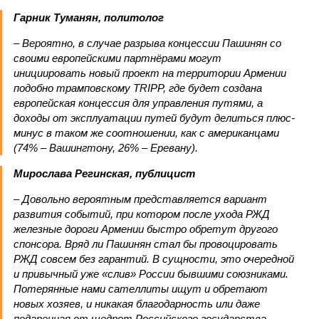
Гарник Туманян, политолог
– Вероятно, в случае разрыва концессии Пашинян со
своими европейскими партнёрами могут
инициировать новый проект на территории Армении
подобно трамповскому TRIPP, где будет создана
европейская концессия для управления путями, а
доходы от эксплуатации путей будут делиться плюс-
минус в таком же соотношении, как с американцами
(74% – Вашингтону, 26% – Еревану).
Мирослава Регинская, публицист
– Довольно вероятным представляется вариант
развития событий, при котором после ухода РЖД
железные дороги Армении быстро обретут другого
спонсора. Вряд ли Пашинян стал бы провоцировать
РЖД совсем без гарантий. В сущности, это очередной
и привычный уже «слив» России бывшими союзниками.
Потерянные нами сателлиты ищут и обретают
новых хозяев, и никакая благодарность или даже
подаренная от щедрот Российского государства