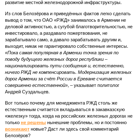
развитие местной железнодорожной инфраструктуры.
Из слов Белозёрова и приведённых фактов легко сделать
вывод о том, что ОАО «РЖД» занималось в Армении не
деловой активностью, а сугубой благотворительностью, не
инвестировало, а раздавало пожертвования, не
зарабатывало само, а давало зарабатывать другим и,
выходит, никак не гарантировало собственные интересы.
«Пока самая популярная в Армении точка зрения по
поводу будущего железных дорог рес­публики –
национализировать пути сообщения и, естественно,
ничего РЖД не компенсировать. Модернизация железных
дорог Армении за счёт России в Ереване считается
совершенно естественной»
, – указывает политолог
Андрей Суздальцев.
Вот только почему для менеджмента РЖД столь же
естественным считается вкладываться в закавказскую
«железку» тогда, когда на российских железных дорогах не
только
не решены
нынешние проблемы, но и постоянно
возникают
новые? Даст ли здесь свой комментарий
Белозёров?