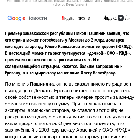
Монополия вкладывалась-вкладывалась в Армению и довкладывалась
(фото: Deep Vision)
Премьер закавказской республики Никол Пашинян заявил, что
его страна может потребовать у Москвы до 2 млрд долларов
ежегодно за аренду Южно-Кавказской железной дороги (ЮКЖД).
В настоящий момент та эксплуатируется «дочкой» ОАО «РЖД»,
причём исключительно за российский счёт. И в
складывающейся ситуации, кажется, больше вопросов не к
Еревану, а к гендиректору монополии Олегу Белозёрову.
По мнению
Пашиняна
, он не высказал ничего из ряда вон
выходящего. Дескать, Ереван считает транспортную сеть
своей собственностью и теперь намерен просить за аренду
«железки» означенную сумму. При этом, как отмечают
эксперты, армянская сторона, выставляя этот счёт, не
раскрыла методику его калькуляции, то есть, получается,
взяла цифры с потолка. Отдельно стоит отметить, что
заключённый в 2008 году между Арменией и ОАО «РЖД»
концессионный договор, согласно которому российская