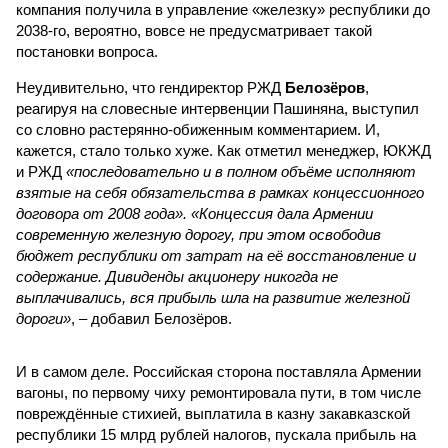
компания получила в управление «железку» республики до
2038-го, вероятно, вовсе не предусматривает такой
постановки вопроса.
Неудивительно, что гендиректор РЖД
Белозёров
,
реагируя на словесные интервенции Пашиняна, выступил
со словно растерянно-обиженным комментарием. И,
кажется, стало только хуже. Как отметил менеджер, ЮКЖД
и РЖД
«последовательно и в полном объёме исполняют
взятые на себя обязательства в рамках концессионного
договора от 2008 года». «Концессия дала Армении
современную железную дорогу, при этом освободив
бюджет республики от затрат на её восстановление и
содержание. Дивиденды акционеру никогда не
выплачивались, вся прибыль шла на развитие железной
дороги»
, – добавил Белозёров.
И в самом деле. Российская сторона поставляла Армении
вагоны, по первому чиху ремонтировала пути, в том числе
повреждённые стихией, выплатила в казну закавказской
республики 15 млрд рублей налогов, пускала прибыль на