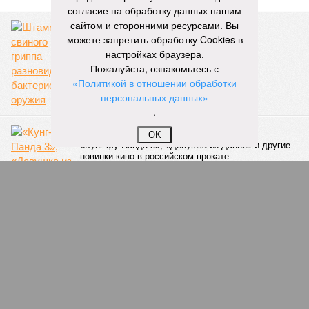
расстроенные дольщики.
согласие на обработку данных нашим
сайтом и сторонними ресурсами. Вы
Казалось бы, формально ответственность по
можете запретить обработку Cookies в
достраиванию объекта распределена. Seven Suns
настройках браузера.
Development – банкрот, часть его структур признана
Пожалуйста, ознакомьтесь с
несостоятельной ещё в 2024 году, бенефициар компании
«Политикой в отношении обработки
находится под следствием по ст. 200.3 УК РФ. Достройку
персональных данных»
проблемных объектов группы – «Станции Л», «Сказочного
.
леса» и «В стремлении к свету», согласно информации на
сайтах Capital Group, осенью 2024 г. взяла на себя. Два из
OK
трёх объектов уже сданы или близки к сдаче. Третий –
«Станция Л», крупнейший по числу пострадавших
дольщиков (3908 квартир в пяти корпусах) – по факту
остаётся стройплощадкой без стройки. Возникает вопрос:
распространяется ли договорённость 2024 года на
«Станцию Л» в полном объёме или приоритет отдан
объектам мешей сложности и меньшего масштаба?
Источник: https://avaho.ru/novostroyka/moskva/uvao/lyublino/svetlyy-mir-
stantsiya-l/9303640/?ysclid=msemqdok6w326352116
Если да, то на каком основании декларируются конкретные