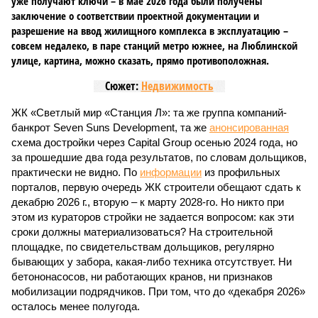
уже получают ключи – в мае 2026 года были получены
заключение о соответствии проектной документации и
разрешение на ввод жилищного комплекса в эксплуатацию –
совсем недалеко, в паре станций метро южнее, на Люблинской
улице, картина, можно сказать, прямо противоположная.
Сюжет:
Недвижимость
ЖК «Светлый мир «Станция Л»: та же группа компаний-
банкрот Seven Suns Development, та же
анонсированная
схема достройки через Capital Group осенью 2024 года, но
за прошедшие два года результатов, по словам дольщиков,
практически не видно. По
информации
из профильных
порталов, первую очередь ЖК строители обещают сдать к
декабрю 2026 г., вторую – к марту 2028-го. Но никто при
этом из кураторов стройки не задается вопросом: как эти
сроки должны материализоваться? На строительной
площадке, по свидетельствам дольщиков, регулярно
бывающих у забора, какая-либо техника отсутствует. Ни
бетононасосов, ни работающих кранов, ни признаков
мобилизации подрядчиков. При том, что до «декабря 2026»
осталось менее полугода.