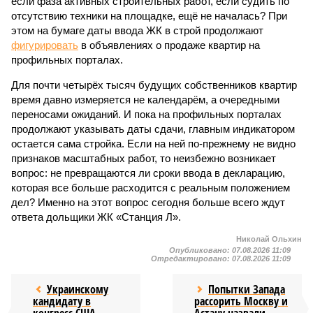
если фаза активных строительных работ, если судить по
отсутствию техники на площадке, ещё не началась? При
этом на бумаге даты ввода ЖК в строй продолжают
фигурировать
в объявлениях о продаже квартир на
профильных порталах.
Для почти четырёх тысяч будущих собственников квартир
время давно измеряется не календарём, а очередными
переносами ожиданий. И пока на профильных порталах
продолжают указывать даты сдачи, главным индикатором
остается сама стройка. Если на ней по-прежнему не видно
признаков масштабных работ, то неизбежно возникает
вопрос: не превращаются ли сроки ввода в декларацию,
которая все больше расходится с реальным положением
дел? Именно на этот вопрос сегодня больше всего ждут
ответа дольщики ЖК «Станция Л».
Николай Ольхин
Опубликовано:
07.08.2026 11:09
Отредактировано:
07.08.2026 11:09
Украинскому
Попытки Запада
кандидату в
рассорить Москву и