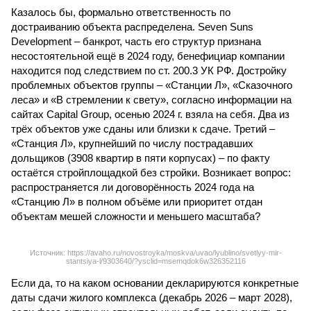
Казалось бы, формально ответственность по
достраиванию объекта распределена. Seven Suns
Development – банкрот, часть его структур признана
несостоятельной ещё в 2024 году, бенефициар компании
находится под следствием по ст. 200.3 УК РФ. Достройку
проблемных объектов группы – «Станции Л», «Сказочного
леса» и «В стремлении к свету», согласно информации на
сайтах Capital Group, осенью 2024 г. взяла на себя. Два из
трёх объектов уже сданы или близки к сдаче. Третий –
«Станция Л», крупнейший по числу пострадавших
дольщиков (3908 квартир в пяти корпусах) – по факту
остаётся стройплощадкой без стройки. Возникает вопрос:
распространяется ли договорённость 2024 года на
«Станцию Л» в полном объёме или приоритет отдан
объектам мешей сложности и меньшего масштаба?
Источник: https://avaho.ru/novostroyka/moskva/uvao/lyublino/svetlyy-mir-
stantsiya-l/9303640/?ysclid=msemqdok6w326352116
Если да, то на каком основании декларируются конкретные
даты сдачи жилого комплекса (декабрь 2026 – март 2028),