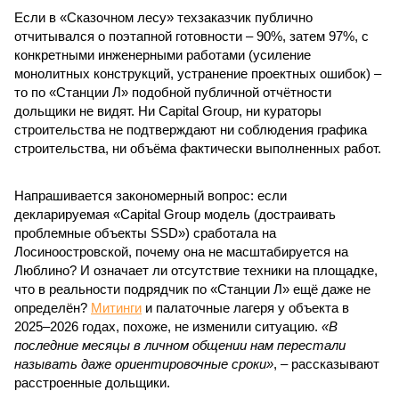
Если в «Сказочном лесу» техзаказчик публично
отчитывался о поэтапной готовности – 90%, затем 97%, с
конкретными инженерными работами (усиление
монолитных конструкций, устранение проектных ошибок) –
то по «Станции Л» подобной публичной отчётности
дольщики не видят. Ни Capital Group, ни кураторы
строительства не подтверждают ни соблюдения графика
строительства, ни объёма фактически выполненных работ.
Напрашивается закономерный вопрос: если
декларируемая «Capital Group модель (достраивать
проблемные объекты SSD») сработала на
Лосиноостровской, почему она не масштабируется на
Люблино? И означает ли отсутствие техники на площадке,
что в реальности подрядчик по «Станции Л» ещё даже не
определён?
Митинги
и палаточные лагеря у объекта в
2025–2026 годах, похоже, не изменили ситуацию.
«В
последние месяцы в личном общении нам перестали
называть даже ориентировочные сроки»
, – рассказывают
расстроенные дольщики.