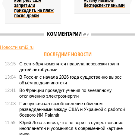
конгресс США
Астану назвали
запретили
бесперспективными
приходить на пляж
после драки
КОММЕНТАРИИ
0
Новости smi2.ru
Версия
//
Общество
//
Земля уже не раз показывала человечеству свой
крутой нрав – когда покажет снова?
582
Последние времена
Земля уже не раз показывала человечеству свой крутой
нрав – когда покажет снова?
Земля уже не раз показывала человечеству свой крутой нрав – когда
покажет снова? (фото: АР-ТАСС)