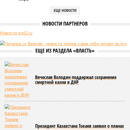
Природа постоянно вступает в противоречие с нами. Ведь пока
она стремится всё на планете держать в балансе, человечество
не особенно церемонится с окружающей средой. Самые
массовые катастрофы в прошлом – какими они были? Какие
ждут нас со дня на день и чем грозят?
Рассказ
Стивена Кинга
, в котором описывались
последствия очередного апокалипсиса, искусственно
вызванного группой биологов, называется «Конец всей
этой мерзости». В реальной жизни участия пытливых
исследователей в организации конца света может не
понадобиться: природа сама разберётся, как и где
уменьшить масштабы человеческой популяции.
(фото: en.wikipedia.org)
Да, наша любимая маленькая планета может быть
единственной, где в пределах Солнечной системы есть
полноценная жизнь, но Земля также регулярно пытается
эту жизнь уничтожить. Так уж вышло, что внутренние