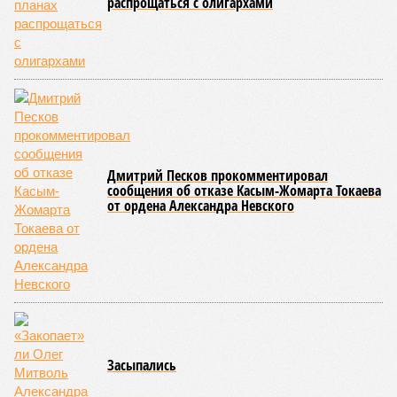
процессы на планете включают в себя всевозможные
геологические, метеорологические и физические явления,
которые для человека довольно опасны. Или попросту
смертельны. И вот несколько тому примеров.
Все стихии сразу
Около 100 лет назад в Поднебесной приключилось то, что
у нас назвали бы тридцатью тремя несчастьями. Страну
последовательно поразили: многолетняя засуха, страшный
паводок, невероятные ливни. Несколько миллионов
человек не пережили этот разгул стихий. Вот что тогда
приключилось.
Зима 1931 года выдалась в Китае чрезвычайно
продолжительной и суровой. Снега образовалось огромное
количество – казалось бы, хороший знак после периода
великой суши, продолжавшегося с 1928-го. Но всё
обратилось катастрофой. Снег растаял, устремился в реки,
начался небывалый паводок, быстро обернувшийся
страшным наводнением, которое обильные весенние ливни
только усугубили. К июню всё это преобразовалось в