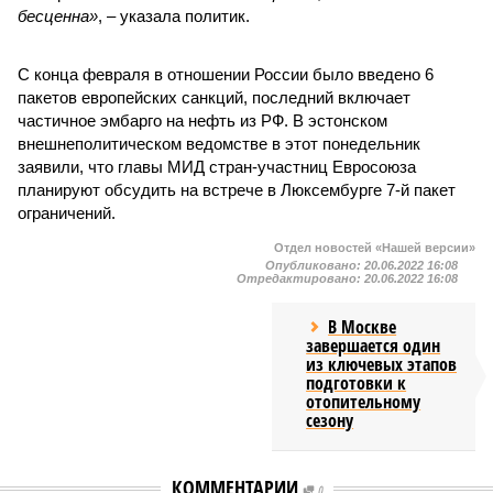
бесценна»
, – указала политик.
С конца февраля в отношении России было введено 6
пакетов европейских санкций, последний включает
частичное эмбарго на нефть из РФ. В эстонском
внешнеполитическом ведомстве в этот понедельник
заявили, что главы МИД стран-участниц Евросоюза
планируют обсудить на встрече в Люксембурге 7-й пакет
ограничений.
Отдел новостей «Нашей версии»
Опубликовано:
20.06.2022 16:08
Отредактировано:
20.06.2022 16:08
В Москве
завершается один
из ключевых этапов
подготовки к
отопительному
сезону
КОММЕНТАРИИ
0