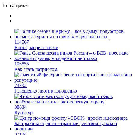
железных дорог рес­публики – национализировать пути
сообщения и, естественно, ничего РЖД не компенсировать.
Модернизация железных дорог Армении за счёт России в
Ереване считается совершенно естественной»
, – указывает
политолог Андрей Суздальцев.
Вот только почему для менеджмента РЖД столь же
естественным считается вкладываться в закавказскую
«железку» тогда, когда на российских железных дорогах не
только
не решены
нынешние проблемы, но и постоянно
возникают
новые? Даст ли здесь свой комментарий
Белозёров?
Гарник Туманян, политолог
– Вероятно, в случае разрыва концессии Пашинян
со своими европейскими партнёрами могут
инициировать новый проект на территории
Армении подобно трамповскому TRIPP, где будет
создана европейская концессия для управления
путями, а доходы от эксплуатации путей будут
делиться плюс-минус в таком же соотношении,
как с американцами (74% – Вашингтону, 26% –
Еревану).