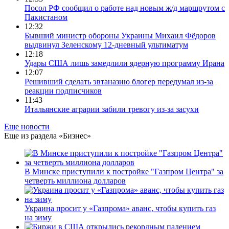
Ваш счёт
«Станция ожидания»
для дольщиков
Премьер закавказской республики Никол Пашинян заявил,
что его страна может потребовать у Москвы до 2 млрд
долларов ежегодно за аренду Южно-Кавказской железной
дороги (ЮКЖД). В настоящий момент та эксплуатируется
«дочкой» ОАО «РЖД», причём исключительно за российский
счёт. И в складывающейся ситуации, кажется, больше
вопросов не к Еревану, а к гендиректору монополии Олегу
Белозёрову.
По мнению
Пашиняна
, он не высказал ничего из ряда вон
выходящего. Дескать, Ереван считает транспортную сеть
своей собственностью и теперь намерен просить за аренду
«железки» означенную сумму. При этом, как отмечают
эксперты, армянская сторона, выставляя этот счёт, не
раскрыла методику его калькуляции, то есть, получается,
взяла цифры с потолка. Отдельно стоит отметить, что
заключённый в 2008 году между Арменией и ОАО «РЖД»
концессионный договор, согласно которому российская
компания получила в управление «железку» республики до
2038-го, вероятно, вовсе не предусматривает такой
постановки вопроса.