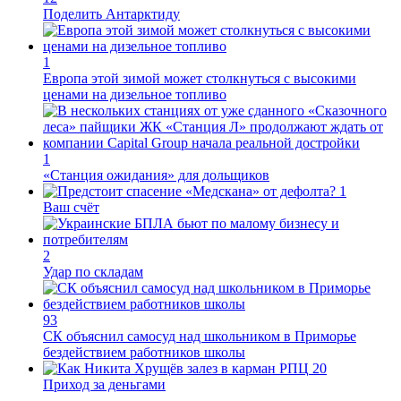
0
Поделиться ВКонтакте
0
Поделиться Моем Мире
0
Поделиться на Одноклассниках
Поделиться в WhatsApp
Поделиться в Viber
Поделиться в Telegram
Копировать текст статьи
Иван Дмитриев
Опубликовано:
08.08.2026 17:00
Отредактировано:
08.08.2026 17:00
Экс-президент Финляндии отказался признать Россию
угрозой для Европы
Посол ты на!
Комментарии
0
Новости smi2.ru
Последние новости
14:07
Самолёт-разведчик НАТО замечен у берегов Финского
залива
13:45