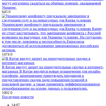
могут негативно сказаться на объёмах помощи, оказываемой
Украине.
645
0
Украинскому конфликту предсказали завершение в
следующем году и на невыгодных для Киева условиях
Киеву
не стоит рассчитывать, что завершение конфликта с Россией
возможно на выгодных для Украины условиях. На ситуацию,
в том числе, повлияла и неспособность Евросоюза
договориться об использовании замороженных российских
активов.
1474
0
В Китае введут запрет на принудительные скидки в интернет-
магазинах
В Китае вводятся новые ограничения для онлайн-
платформ, запрещающие принуждать продавцов к
предоставлению скидок ради повышения позиций в
поисковой выдаче, а также применять дифференцированное
ценообразование на основе данных о пользователях.
1002
0
Версия
//
Конфликт
//
Монополия вкладывалась-вкладывалась
в Армению и довкладывалась