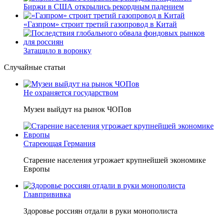
Неудивительно, что гендиректор РЖД
Белозёров
, реагируя на
словесные интервенции Пашиняна, выступил со словно
растерянно-обиженным комментарием. И, кажется, стало
только хуже. Как отметил менеджер, ЮКЖД и РЖД
«последовательно и в полном объёме исполняют взятые на
себя обязательства в рамках концессионного договора от
2008 года». «Концессия дала Армении современную железную
дорогу, при этом освободив бюджет республики от затрат
на её восстановление и содержание. Дивиденды акционеру
никогда не выплачивались, вся прибыль шла на развитие
железной дороги»
, – добавил Белозёров.
И в самом деле. Российская сторона поставляла Армении
вагоны, по первому чиху ремонтировала пути, в том числе
повреждённые стихией, выплатила в казну закавказской
республики 15 млрд рублей налогов, пускала прибыль на
развитие местной железнодорожной инфраструктуры.
Из слов Белозёрова и приведённых фактов легко сделать
вывод о том, что ОАО «РЖД» занималось в Армении не
деловой активностью, а сугубой благотворительностью, не
инвестировало, а раздавало пожертвования, не зарабатывало
само, а давало зарабатывать другим и, выходит, никак не
гарантировало собственные интересы.
«Пока самая
популярная в Армении точка зрения по поводу будущего