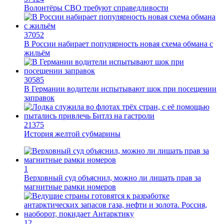
Мирослава Регинская, публицист
– Довольно вероятным представляется вариант
развития событий, при котором после ухода РЖД
железные дороги Армении быстро обретут
другого спонсора. Вряд ли Пашинян стал бы
провоцировать РЖД совсем без гарантий. В
сущности, это очередной и привычный уже
«слив» России бывшими союзниками.
Потерянные нами сателлиты ищут и обретают
новых хозяев, и никакая благодарность или даже
подаренная от щедрот Российского государства
значительная выгода их в этом не могут
остановить.
Юрий Баранчик, политолог
– Понятно, почему Пашинян хочет отжать актив
РЖД – в отместку за закрытие российских рынков.
Ну и вообще, чтобы ничего российского в стране
не осталось. Вместе с тем, если маленький
Пашинян отожмёт актив большой РЖД в
маленькой Армении, то о какой результативной
внешней политике России можно будет говорить в
принципе?