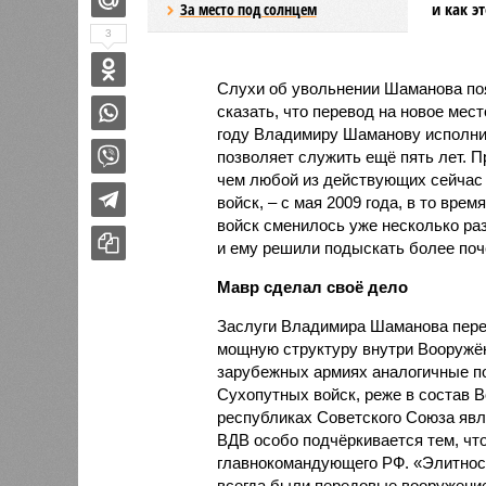
и как э
За место под солнцем
3
Слухи об увольнении Шаманова поя
сказать, что перевод на новое мес
году Владимиру Шаманову исполнит
позволяет служить ещё пять лет. 
чем любой из действующих сейчас
войск, – с мая 2009 года, в то вр
войск сменилось уже несколько ра
и ему решили подыскать более поч
Мавр сделал своё дело
Заслуги Владимира Шаманова пере
мощную структуру внутри Вооружённ
зарубежных армиях аналогичные по
Сухопутных войск, реже в состав 
республиках Советского Союза явл
ВДВ особо подчёркивается тем, чт
главнокомандующего РФ. «Элитност
всегда были передовые вооружение