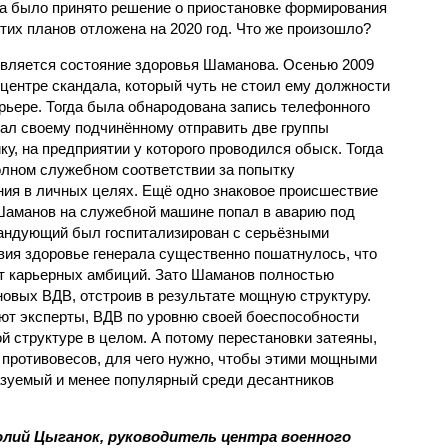
ода было принято решение о приостановке формирования
тих планов отложена на 2020 год. Что же произошло?
является состояние здоровья Шаманова. Осенью 2009
центре скандала, который чуть не стоил ему должности
арьере. Тогда была обнародована запись телефонного
зал своему подчинённому отправить две группы
у, на предприятии у которого проводился обыск. Тогда
лном служебном соответствии за попытку
ия в личных целях. Ещё одно знаковое происшествие
Шаманов на служебной машине попал в аварию под
омандующий был госпитализирован с серьёзными
вия здоровье генерала существенно пошатнулось, что
от карьерных амбиций. Зато Шаманов полностью
новых ВДВ, отстроив в результате мощную структуру.
ают эксперты, ВДВ по уровню своей боеспособности
й структуре в целом. А потому перестановки затеяны,
 противовесов, для чего нужно, чтобы этими мощными
зуемый и менее популярный среди десантников
лий Цыганок, руководитель центра военного