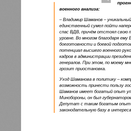
прогн
военного анализа:
– Владимир Шаманов – уникальный 
единственный сумел пойти напер
спас ВДВ, причём отстоял свою п
уровне. Во многом благодаря ему
боеготовности и боевой подготов
потенциал высшего военного рук
кадров в администрации президен
генералов. При этом, по моему мн
грозит приостановка.
Уход Шаманова в политику – комп
возможность принести пользу гос
Шаманов имеет богатый опыт упр
Минобороны, он был губернатором
Депутат с таким богатым опыто
законодательную базу в интерес