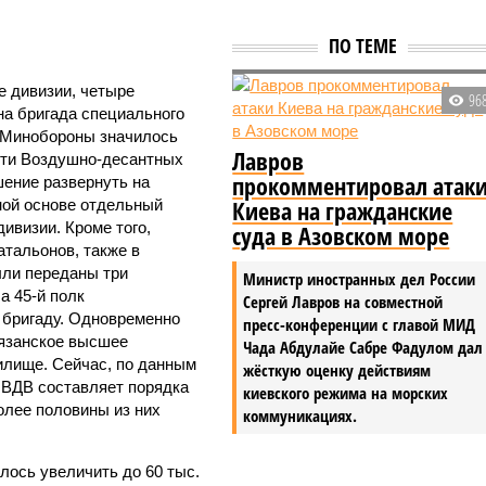
ПО ТЕМЕ
е дивизии, четыре
96
а бригада специального
х Минобороны значилось
Лавров
сти Воздушно-десантных
прокомментировал атак
шение развернуть на
Киева на гражданские
ной основе отдельный
ивизии. Кроме того,
суда в Азовском море
тальонов, также в
ли переданы три
Министр иностранных дел России
а 45-й полк
Сергей Лавров на совместной
 бригаду. Одновременно
пресс-конференции с главой МИД
Рязанское высшее
Чада Абдулайе Сабре Фадулом дал
илище. Сейчас, по данным
жёсткую оценку действиям
 ВДВ составляет порядка
киевского режима на морских
олее половины из них
коммуникациях.
лось увеличить до 60 тыс.