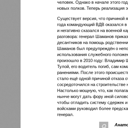
человек. Однако в начале этого г
новых полков. Теперь реализация э
Существует версия, что причиной 
года командующий ВДВ оказался в 
и негативно сказался на военной к
разговора: генерал Шаманов прика
десантников на помощь родственник
Шаманов был предупреждён о непо
использования служебного положен
произошло в 2010 году: Владимир 
Тулой, его водитель погиб, сам к
ранениями. После этого происшест
стало ещё одной причиной отказа 
сосредоточился на строительстве 
Настолько мощную, что, как полаг
нынче могут дать фору иной силово
чтобы отладить систему сдержек и
войсками руководил более предска
генерал.
Анато