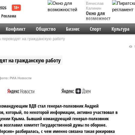
Вячеслав
2026
Калинин
Окно для
Реклама
возможностей
Конфликт
Общество
Бизнес
Спорт
Культура
переводят на гражданскую работу
1
ят на гражданскую работу
фото: РИА Новости
командующим ВДВ стал генерал-полковник Андрей
в, который, по некоторой информации, активно участвовал в
щении Крыма. Бывший командующий генерал-полковник
 возглавил комитет Государственной думы по обороне.
ерсия» разбиралась, с чем именно связана такая рокировка