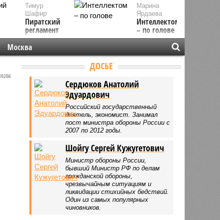
Тимур
Марина
Шафир
Ярдаева
Пиратский
Интеллектом
регламент
– по голове
Москва
ДОСЬЕ
0206
Сердюков Анатолий
Эдуардович
Российский государственный
деятель, экономист. Занимал
пост министра обороны России с
2007 по 2012 годы.
Шойгу Сергей Кужугетович
Министр обороны России,
бывший Министр РФ по делам
гражданской обороны,
чрезвычайным ситуациям и
ликвидации стихийных бедствий.
Один из самых популярных
чиновников.