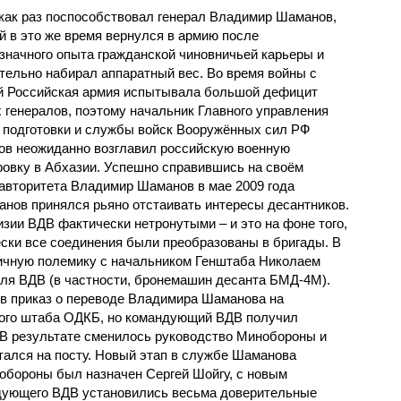
как раз поспособствовал генерал Владимир Шаманов,
й в это же время вернулся в армию после
значного опыта гражданской чиновничьей карьеры и
тельно набирал аппаратный вес. Во время войны с
й Российская армия испытывала большой дефицит
 генералов, поэтому начальник Главного управления
 подготовки и службы войск Вооружённых сил РФ
в неожиданно возглавил российскую военную
ровку в Абхазии. Успешно справившись на своём
 авторитета Владимир Шаманов в мае 2009 года
анов принялся рьяно отстаивать интересы десантников.
зии ВДВ фактически нетронутыми – и это на фоне того,
ески все соединения были преобразованы в бригады. В
личную полемику с начальником Генштаба Николаем
для ВДВ (в частности, бронемашин десанта БМД-4М).
ов приказ о переводе Владимира Шаманова на
ого штаба ОДКБ, но командующий ВДВ получил
 В результате сменилось руководство Минобороны и
ался на посту. Новый этап в службе Шаманова
 обороны был назначен Сергей Шойгу, с новым
дующего ВДВ установились весьма доверительные