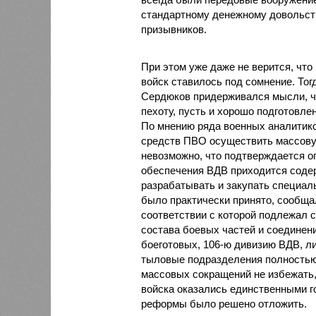
стандартному денежному довольст
призывников.
При этом уже даже не верится, что
войск ставилось под сомнение. То
Сердюков придерживался мысли, ч
пехоту, пусть и хорошо подготовле
По мнению ряда военных аналитико
средств ПВО осуществить массову
невозможно, что подтверждается о
обеспечения ВДВ приходится содер
разрабатывать и закупать специал
было практически принято, сообща
соответствии с которой подлежал
состава боевых частей и соединен
боеготовых, 106-ю дивизию ВДВ, л
тыловые подразделения полностью с
массовых сокращений не избежать,
войска оказались единственными г
реформы было решено отложить.