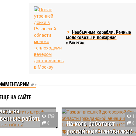
Необычные корабли. Речные
молоковозы и пожарная
«Ракета»
ОММЕНТАРИИ
0
обных оплатить
ЕЩЕ НА САЙТЕ
 украинцев будут
лять на
1769
1
венные работы
На кого работают
0
0
Украины, неспособных
российские чиновники?
 штрафы, будут