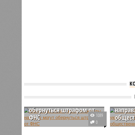
К
Юрист рассказал, какие
Неспос
переводы на карту могут
штрафы
обернуться штрафом от
направ
1089
ФНС
общест
0
Некоторые переводы,
Граждан 
поступающие на банковскую
оплатить