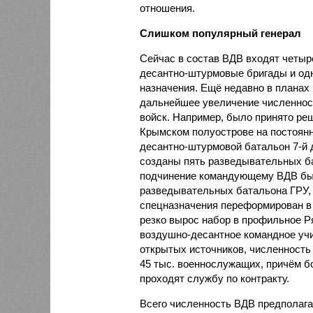
отношения.
Слишком популярный генерал
Сейчас в состав ВДВ входят четыр
десантно-штурмовые бригады и одн
назначения. Ещё недавно в плана
дальнейшее увеличение численно
войск. Например, было принято ре
Крымском полуострове на постоян
десантно-штурмовой батальон 7-й д
созданы пять разведывательных ба
подчинение командующему ВДВ бы
разведывательных батальона ГРУ, 
спецназначения переформирован в
резко вырос набор в профильное 
воздушно-десантное командное уч
открытых источников, численность
45 тыс. военнослужащих, причём б
проходят службу по контракту.
Всего численность ВДВ предполага