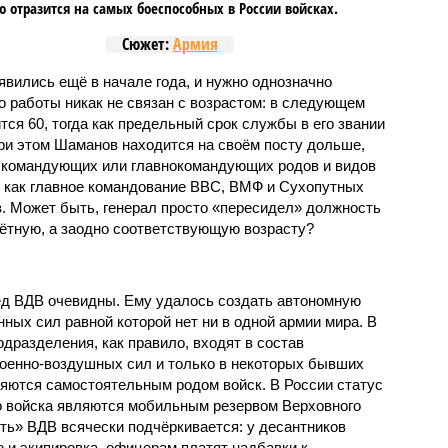
то отразится на самых боеспособных в России войсках.
Сюжет:
Армия
вились ещё в начале года, и нужно однозначно
то работы никак не связан с возрастом: в следующем
ся 60, тогда как предельный срок службы в его звании
При этом Шаманов находится на своём посту дольше,
 командующих или главнокомандующих родов и видов
емя как главное командование ВВС, ВМФ и Сухопутных
з. Может быть, генерал просто «пересидел» должность
ётную, а заодно соответствующую возрасту?
д ВДВ очевидны. Ему удалось создать автономную
ых сил равной которой нет ни в одной армии мира. В
дразделения, как правило, входят в состав
Военно-воздушных сил и только в некоторых бывших
яются самостоятельным родом войск. В России статус
о войска являются мобильным резервом Верховного
ь» ВДВ всячески подчёркивается: у десантников
 и экипировка, офицерам платят надбавки к