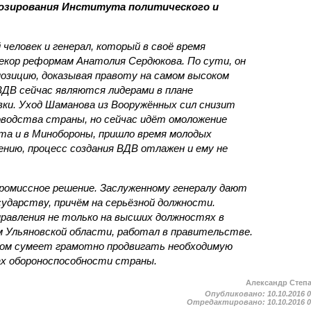
озирования Института политического и
человек и генерал, который в своё время
екор реформам Анатолия Сердюкова. По сути, он
озицию, доказывая правоту на самом высоком
 ВДВ сейчас являются лидерами в плане
ки. Уход Шаманова из Вооружённых сил снизит
оводства страны, но сейчас идёт омоложение
та и в Минобороны, пришло время молодых
ению, процесс создания ВДВ отлажен и ему не
ромиссное решение. Заслуженному генералу дают
ударству, причём на серьёзной должности.
авления не только на высших должностях в
 Ульяновской области, работал в правительстве.
м сумеет грамотно продвигать необходимую
ах обороноспособности страны.
Александр Степ
Опубликовано:
10.10.2016 
Отредактировано:
10.10.2016 