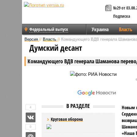
№29 от 03.08.
Подписка
Украина
Власть
Федеральный выпуск
Версия
//
Власть
//
Командующего ВДВ генерала Шаманова 
Думский десант
Командующего ВДВ генерала Шаманова перевод
В РАЗДЕЛЕ
Новым 
4
Сердюко
Круговая оборона
возвра
Шаманов
0
«Наша В