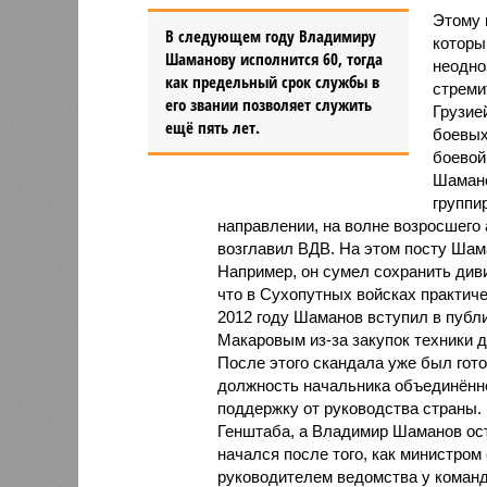
Этому 
В следующем году Владимиру
которы
Шаманову исполнится 60, тогда
неодно
как предельный срок службы в
стреми
его звании позволяет служить
Грузие
ещё пять лет.
боевых
боевой
Шамано
группи
направлении, на волне возросшего
возглавил ВДВ. На этом посту Шам
Например, он сумел сохранить диви
что в Сухопутных войсках практич
2012 году Шаманов вступил в пуб
Макаровым из-за закупок техники 
После этого скандала уже был гот
должность начальника объединённ
поддержку от руководства страны.
Генштаба, а Владимир Шаманов ост
начался после того, как министром
руководителем ведомства у коман