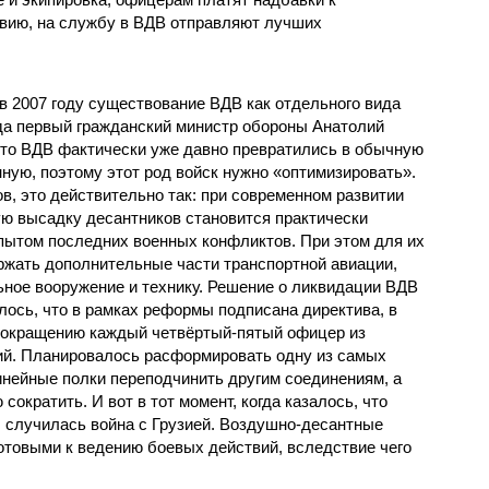
вию, на службу в ВДВ отправляют лучших
 в 2007 году существование ВДВ как отдельного вида
гда первый гражданский министр обороны Анатолий
то ВДВ фактически уже давно превратились в обычную
нную, поэтому этот род войск нужно «оптимизировать».
в, это действительно так: при современном развитии
ю высадку десантников становится практически
пытом последних военных конфликтов. При этом для их
жать дополнительные части транспортной авиации,
ьное вооружение и технику. Решение о ликвидации ВДВ
лось, что в рамках реформы подписана директива, в
 сокращению каждый четвёртый-пятый офицер из
ий. Планировалось расформировать одну из самых
инейные полки переподчинить другим соединениям, а
ократить. И вот в тот момент, когда казалось, что
 случилась война с Грузией. Воздушно-десантные
отовыми к ведению боевых действий, вследствие чего