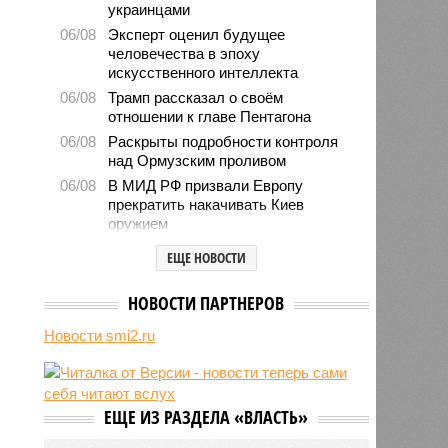
украинцами
06/08
Эксперт оценил будущее
человечества в эпоху
искусственного интеллекта
06/08
Трамп рассказал о своём
отношении к главе Пентагона
06/08
Раскрыты подробности контроля
над Ормузским проливом
06/08
В МИД РФ призвали Европу
прекратить накачивать Киев
оружием
06/08
Генсек ООН Гутерриш осудил
ЕЩЕ НОВОСТИ
удары ВСУ по России
06/08
Центробанк Азербайджана
НОВОСТИ ПАРТНЕРОВ
объяснил остановку переводов
«Золотой Короны»
Новости smi2.ru
06/08
Ираклий Кобахидзе посчитал
саботажем информацию о плохом
отношении к россиянам в Грузии
ЕЩЕ ИЗ РАЗДЕЛА «ВЛАСТЬ»
06/08
МИД: проблемы экспорта Армении
не связаны с ограничениями со