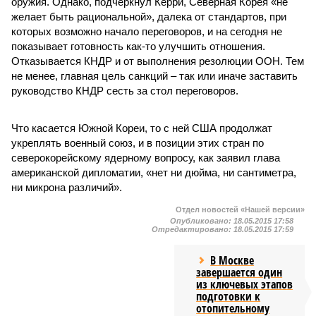
оружия. Однако, подчеркнул Керри, Северная Корея «не
желает быть рациональной», далека от стандартов, при
которых возможно начало переговоров, и на сегодня не
показывает готовность как-то улучшить отношения.
Отказывается КНДР и от выполнения резолюции ООН. Тем
не менее, главная цель санкций – так или иначе заставить
руководство КНДР сесть за стол переговоров.
Что касается Южной Кореи, то с ней США продолжат
укреплять военный союз, и в позиции этих стран по
северокорейскому ядерному вопросу, как заявил глава
американской дипломатии, «нет ни дюйма, ни сантиметра,
ни микрона различий».
Отдел новостей «Нашей версии»
Опубликовано:
18.05.2015 17:58
Отредактировано:
18.05.2015 17:59
В Москве
завершается один
из ключевых этапов
подготовки к
отопительному