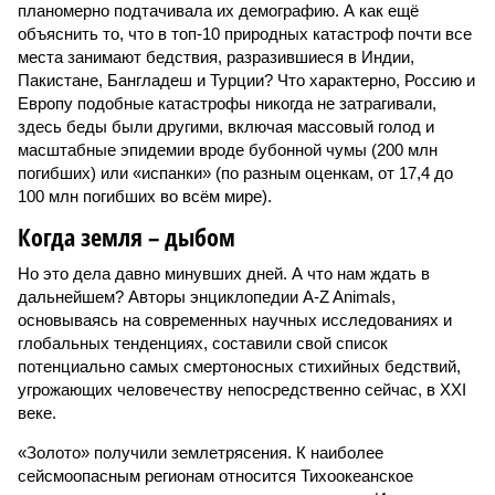
дальнейшем? Авторы энциклопедии A-Z Animals,
основываясь на современных научных исследованиях и
глобальных тенденциях, составили свой список
потенциально самых смертоносных стихийных бедствий,
угрожающих человечеству непосредственно сейчас, в XXI
веке.
«Золото» получили землетрясения. К наиболее
сейсмоопасным регионам относится Тихоокеанское
вулканическое огненное кольцо, включающее Индонезию,
Японию и западное побережье Северной и Южной Америки.
Турция, Иран, Индия и Непал также расположены на очень
активных линиях разломов тектонических плит. Не
исключение и центральная часть США – причина в Нью-
Мадридском разломе в штате Миссури. Землетрясения
средней силы – явление, в общем-то, обычное и вполне
сносное, но периодически, раз в несколько столетий,
трясёт так, что мало не покажется никому. К примеру, в
самом конце 2004 года бахнуло близ побережья
индонезийского острова Суматра, а следом пошли
огромные, превышающие высоту 15 метров, волны. Итог –
250 тыс. погибших.