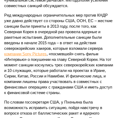
«уникальной системой рычагов». Методология усиления
совместных санкций обсуждается.
Ряд международных ограничительных мер против КНДР
уже давно действует со стороны США, ООН, ЕС – жесткие
санкции были приняты в 2013 году, после того, как
Северная Корея в очередной раз провела ядерные и
ракетные испытания. Дополнительные санкции были
введены в начале 2015 года – в ответ на действия
северокорейских хакеров, которые взломали сервера
компании Sony Pictures
, «посмевшей» снять фильм
«Интервью» о покушении на главу Северной Кореи. На тот
момент санкции коснулись трех северокорейских компании
и 10 служащих, которые работали на проектах в Иране,
Сирии, Китае, России и Намибии. И физические лица, и
компании лишены права участвовать в совместных с
финансовых операциях с гражданами США и иметь доступ
к финансовой системе страны.
По словам госсекретаря США, у Пхеньяна была
возможность исправить ситуацию, пойдя навстречу в
вопросе отказа от баллистических ракет и ядерного