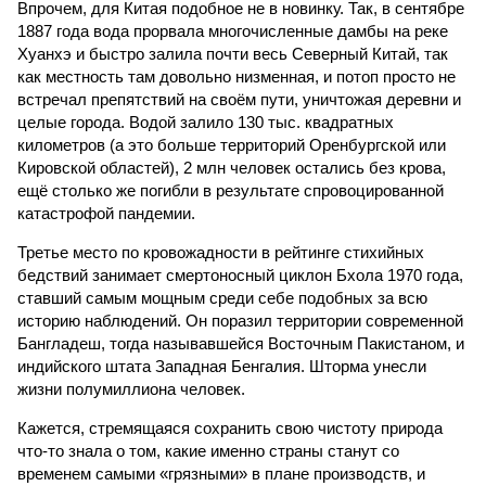
ставший самым мощным среди себе подобных за всю
историю наблюдений. Он поразил территории современной
Бангладеш, тогда называвшейся Восточным Пакистаном, и
индийского штата Западная Бенгалия. Шторма унесли
жизни полумиллиона человек.
Кажется, стремящаяся сохранить свою чистоту природа
что-то знала о том, какие именно страны станут со
временем самыми «грязными» в плане производств, и
планомерно подтачивала их демографию. А как ещё
объяснить то, что в топ-10 природных катастроф почти все
места занимают бедствия, разразившиеся в Индии,
Пакистане, Бангладеш и Турции? Что характерно, Россию и
Европу подобные катастрофы никогда не затрагивали,
здесь беды были другими, включая массовый голод и
масштабные эпидемии вроде бубонной чумы (200 млн
погибших) или «испанки» (по разным оценкам, от 17,4 до
100 млн погибших во всём мире).
Когда земля – дыбом
Но это дела давно минувших дней. А что нам ждать в