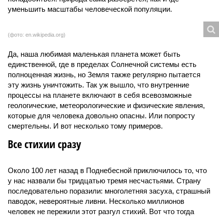
смертельны. И вот несколько тому примеров.
Все стихии сразу
Около 100 лет назад в Поднебесной приключилось то, что
у нас назвали бы тридцатью тремя несчастьями. Страну
последовательно поразили: многолетняя засуха, страшный
паводок, невероятные ливни. Несколько миллионов
человек не пережили этот разгул стихий. Вот что тогда
приключилось.
Зима 1931 года выдалась в Китае чрезвычайно
продолжительной и суровой. Снега образовалось огромное
количество – казалось бы, хороший знак после периода
великой суши, продолжавшегося с 1928-го. Но всё
обратилось катастрофой. Снег растаял, устремился в реки,
начался небывалый паводок, быстро обернувшийся
страшным наводнением, которое обильные весенние ливни
только усугубили. К июню всё это преобразовалось в
массовый потоп, в июле же Китай в дополнение накрыло
сразу девятью циклонами. Последствия оказались
невообразимыми: наводнение погребло под собой