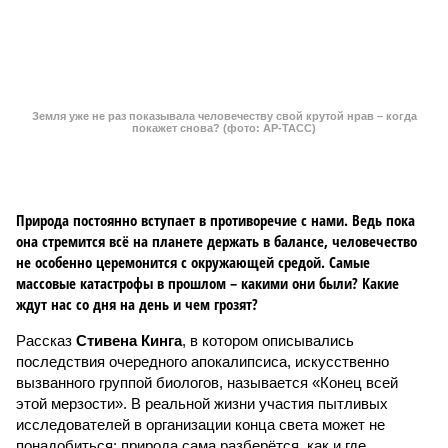
не особенно церемонится с окружающей средой. Самые
массовые катастрофы в прошлом – какими они были? Какие
ждут нас со дня на день и чем грозят?
Рассказ
Стивена Кинга
, в котором описывались
последствия очередного апокалипсиса, искусственно
вызванного группой биологов, называется «Конец всей
этой мерзости». В реальной жизни участия пытливых
исследователей в организации конца света может не
понадобиться: природа сама разберётся, как и где
уменьшить масштабы человеческой популяции.
(фото: en.wikipedia.org)
Да, наша любимая маленькая планета может быть
единственной, где в пределах Солнечной системы есть
полноценная жизнь, но Земля также регулярно пытается
эту жизнь уничтожить. Так уж вышло, что внутренние
процессы на планете включают в себя всевозможные
геологические, метеорологические и физические явления,
которые для человека довольно опасны. Или попросту