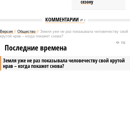
сезону
КОММЕНТАРИИ
0
Версия
//
Общество
//
Земля уже не раз показывала человечеству свой
крутой нрав – когда покажет снова?
732
Последние времена
Земля уже не раз показывала человечеству свой крутой
нрав – когда покажет снова?
Земля уже не раз показывала человечеству свой крутой нрав – когда
покажет снова? (фото: АР-ТАСС)
Природа постоянно вступает в противоречие с нами. Ведь пока
она стремится всё на планете держать в балансе, человечество