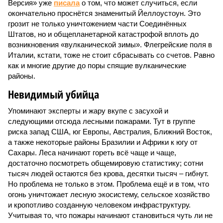
риска запад США, юг Европы, Австралия, Ближний Восток,
а также некоторые районы Бразилии и Африки к югу от
Сахары. Леса начинают гореть всё чаще и чаще,
достаточно посмотреть общемировую статистику; сотни
тысяч людей остаются без крова, десятки тысяч – гибнут.
Но проблема не только в этом. Проблема ещё и в том, что
огонь уничтожает лесную экосистему, сельское хозяйство
и кропотливо созданную человеком инфраструктуру.
Учитывая то, что пожары начинают становиться чуть ли не
ежегодной реальностью на фоне глобального потепления,
год за годом их будет всё больше, и здесь уже среди
прочего в большой опасности Европа. Небывалая жара,
зафиксированная в этом и прошлом годах в Италии и во
Франции, тому лучшее подтверждение.
Есть в перечне A-Z Animals и экзотика, впрочем, не менее
смертоносная. Это, в частности, «лимнические
извержения», о которых мало кто слышал. Речь идёт о
явлениях, когда большое количество углекислого газа
внезапно вырывается из глубин озёр, образуя невидимое
удушающее газовое облако, которое безжалостно убивает
людей и животных. Катастрофа на озере Ньос в Камеруне