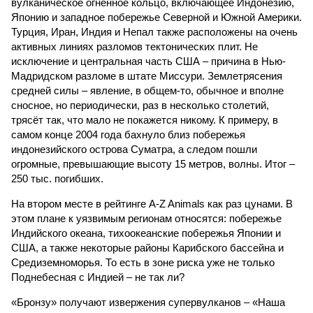
На втором месте в рейтинге A-Z Animals как раз цунами. В
этом плане к уязвимым регионам относятся: побережье
Индийского океана, тихо­океанские побережья Японии и
США, а также некоторые районы Карибского бассейна и
Средиземноморья. То есть в зоне риска уже не только
Поднебесная с Индией – не так ли?
«Бронзу» получают извержения супервулканов – «Наша
Версия» уже
писала
о том, что может случиться, если
окончательно проснётся знаменитый Йеллоустоун. Это
грозит не только уничтожением части Соединённых
Штатов, но и общепланетарной катастрофой вплоть до
возникновения «вулканической зимы». Флегрейские поля в
Италии, кстати, тоже не стоит сбрасывать со счетов. Равно
как и многие другие до поры спящие вулканические
районы.
Невидимый убийца
Упоминают эксперты и жару вкупе с засухой и
следующими отсюда лесными пожарами. Тут в группе