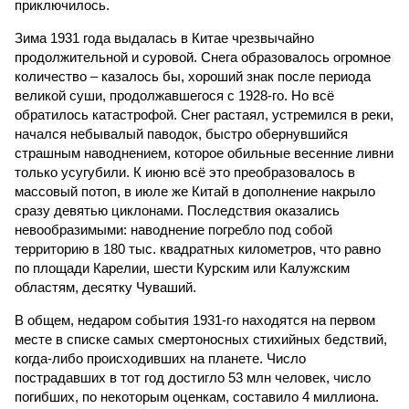
территорию в 180 тыс. квадратных километров, что равно
по площади Карелии, шести Курским или Калужским
областям, десятку Чуваший.
В общем, недаром события 1931-го находятся на первом
месте в списке самых смертоносных стихийных бедствий,
когда-либо происходивших на планете. Число
пострадавших в тот год достигло 53 млн человек, число
погибших, по некоторым оценкам, составило 4 миллиона.
Впрочем, для Китая подобное не в новинку. Так, в сентябре
1887 года вода прорвала многочисленные дамбы на реке
Хуанхэ и быстро залила почти весь Северный Китай, так
как местность там довольно низменная, и потоп просто не
встречал препятствий на своём пути, уничтожая деревни и
целые города. Водой залило 130 тыс. квадратных
километров (а это больше территорий Оренбургской или
Кировской областей), 2 млн человек остались без крова,
ещё столько же погибли в результате спровоцированной
катастрофой пандемии.
Третье место по кровожадности в рейтинге стихийных
бедствий занимает смертоносный циклон Бхола 1970 года,