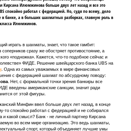
и Кирсана Илюмжинова больше двух лет назад и все это
BS спокойно работал с федерацией. Но, судя по всему, дело
е в банке, а в больших шахматных разборках, главную роль в
 класса Илюмжинов.
ий играть в шахматы, знает, что такое гамбит:
з соперников сразу же обостряет противостояние, а
кого «подножка». Кажется, что-то подобное сейчас и
ролевстве» ФИДЕ. Решение швейцарского банка UBS на
м
. Одна из самых уважаемых в мире финансовых
ошения с федерацией шахмат по абсурдному поводу:
ова
. Нет, с формальной точки зрения банкиры все
ИДЕ введены американские санкции, значит ради
нится от этой фигуры.
иканский Минфин ввел больше двух лет назад, в конце
му-то спокойно работал с федерацией и не собирался
а и какой смысл? Банк - не личный партнер Кирсана
аемую во всем мире организацию. Это ведь шахматы,
ллектуальный спорт, который объединяет лучшие умы