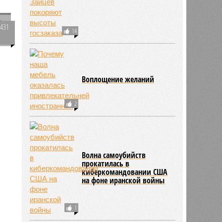
3431
14
0
,
Воплощение желаний
2
Волна самоубийств
прокатилась в
киберкомандовании США
на фоне иранской войны
1