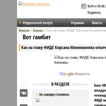
№29 от 03.08.
Подписка
Украина
Власть
Федеральный выпуск
Версия
//
Бизнес
//
Как на главу ФИДЕ Кирсана Илюмжинов
Вот гамбит
Как на главу ФИДЕ Кирсана Илюмжинова опол
В РАЗДЕЛЕ
Банк UB
2
междун
На зарядку становись
неожида
ФИДЕ вв
1
швейца