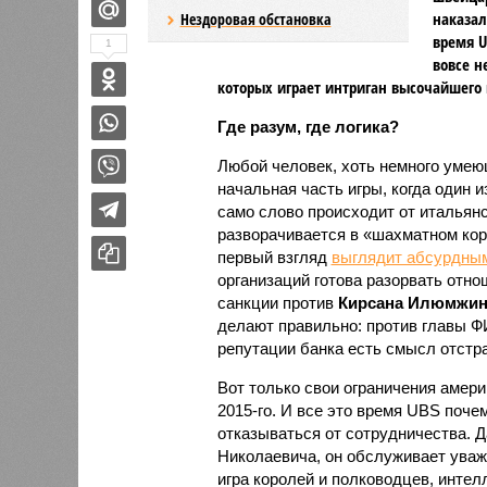
наказал
Нездоровая обстановка
время U
1
вовсе н
которых играет интриган высочайшего
Где разум, где логика?
Любой человек, хоть немного умеющ
начальная часть игры, когда один и
само слово происходит от итальянс
разворачивается в «шахматном ко
первый взгляд
выглядит абсурдны
организаций готова разорвать отн
санкции против
Кирсана Илюмжин
делают правильно: против главы Ф
репутации банка есть смысл отстра
Вот только свои ограничения амер
2015-го. И все это время UBS поче
отказываться от сотрудничества. Д
Николаевича, он обслуживает уваж
игра королей и полководцев, инте