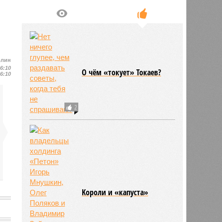
олин
16:10
О чём «токует» Токаев?
16:10
2
Kороли и «капуста»