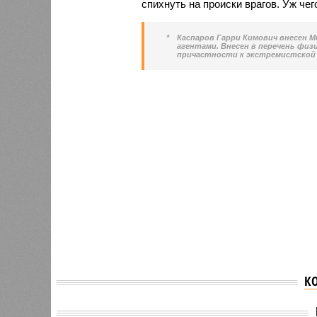
спихнуть на происки врагов. Уж чег
*
Каспаров Гарри Кимович внесен 
агентами. Внесен в перечень физ
причастности к экстремистской
К
Лохотрон и развод: как
В Мага