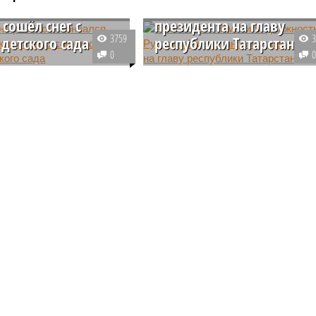
ся после того, как
Минниханова с
 сошёл снег с
президента на главу
3759
детского сада
республики Татарстан
0
тний мальчик погиб в
Должность Рустама
 после схода снежных
Минниханова теперь
рыши одного из детских
указывается не как «президент»
 настоящее время на
а как «глава Татарстана». Об
агедии работают
этом свидетельствуют
ели.
распоряжение и указ Владимира
Путина.