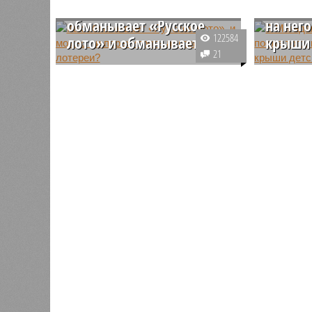
на самом деле
скончал
обманывает «Русское
на него
122584
лото» и обманывает ли?
крыши 
21
Как обманывает «Русское лото»,
Восьмиле
и можно ли перехитрить
Магадане
алгоритмы лотереи?
масс с к
садов. В
месте тр
следоват