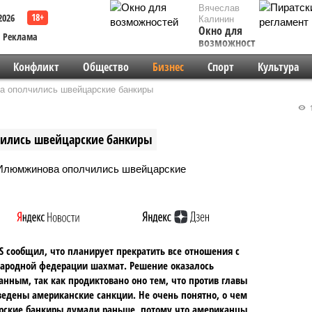
Вячеслав
2026
Калинин
Окно для
Реклама
возможностей
Конфликт
Общество
Бизнес
Спорт
Культура
а ополчились швейцарские банкиры
1
чились швейцарские банкиры
S сообщил, что планирует прекратить все отношения с
ародной федерации шахмат. Решение оказалось
нным, так как продиктовано оно тем, что против главы
едены американские санкции. Не очень понятно, о чем
рские банкиры думали раньше, потому что американцы