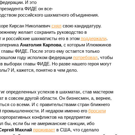
федерации. И это
 президента ФИДЕ он все-
водством российского шахматного объединения.
скоре Кирсан Николаевич
снял
свою кандидатуру.
прежнему желает сохранить руководство в
и российские шахматисты его в этом
поддержали
.
соперника
Анатолия Карпова
, с которым Илюмжинов
 главы ФИДЕ. После этого ему остается только
 прошлом году исполком федерации
потребовал
, чтобы
 выборах главы ФИДЕ. Но разве нашего героя могут
олы? И, кажется, понятно в чем дело.
стиг определенных успехов в шахматах, став мастером
ат в совсем другой области. Он бизнесмен, а, вернее,
ться со всеми. И с правительствами стран ближнего
ой промышленности. И недаром именно его
бросили
корпоративных конфликтов на предприятии
ил бы, если бы не американские санкции, ибо
Сергей Махлай
проживает
в США, что сделало