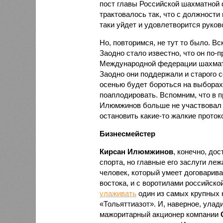
пост главы Российской шахматной 
трактовалось так, что с должности
таки уйдет и удовлетворится руко
Но, повторимся, не тут то было. В
Заодно стало известно, что он по-
Международной федерации шахмат 
Заодно они поддержали и старого 
осенью будет бороться на выборах
поаплодировать. Вспомним, что в
Илюмжинов больше не участвовал в
остановить какие-то жалкие проток
Бизнесмейстер
Кирсан Илюмжинов
, конечно, до
спорта, но главные его заслуги леж
человек, который умеет договарива
востока, и с воротилами российск
улаживать
один из самых крупных 
«Тольяттиазот». И, наверное, улад
мажоритарный акционер компании