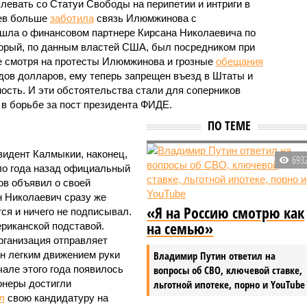
левать со Статуи Свободы на перипетии и интриги в
ев больше
заботила
связь Илюмжинова с
 шла о финансовом партнере Кирсана Николаевича по
торый, по данным властей США, был посредником при
е смотря на протесты Илюмжинова и грозные
обещания
дов долларов, ему теперь запрещен въезд в Штаты и
ость. И эти обстоятельства стали для соперников
 борьбе за пост президента ФИДЕ.
ПО ТЕМЕ
зидент Калмыкии, наконец,
693
ло года назад официальный
ов объявил о своей
ан Николаевич сразу же
«Я на Россию смотрю как
тся и ничего не подписывал.
на семью»
риканской подставой.
рганизация отправляет
он легким движением руки
Владимир Путин ответил на
чале этого года появилось
вопросы об СВО, ключевой ставке,
неры достигли
льготной ипотеке, порно и YouTube
л
свою кандидатуру на