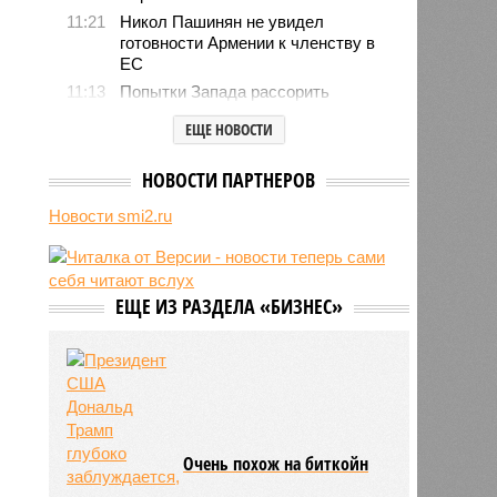
11:21
Никол Пашинян не увидел
готовности Армении к членству в
ЕС
11:13
Попытки Запада рассорить
Москву и Астану назвали
ЕЩЕ НОВОСТИ
бесперспективными
10:44
Премьер Литвы Синкявичюс
НОВОСТИ ПАРТНЕРОВ
опроверг слова министра обороны
о российской угрозе
Новости smi2.ru
10:39
Украинскому кандидату в конгресс
США запретили приходить на
пляж после драки
10:33
Аргентина и Мексика поддержали
ЕЩЕ ИЗ РАЗДЕЛА «БИЗНЕС»
Инфантино после его промаха с
попыткой продать долю ЧМ
10:28
Крупнейшие финансовые
компании США на Уолл-стрит
подверглись массированной
кибератаке
Очень похож на биткойн