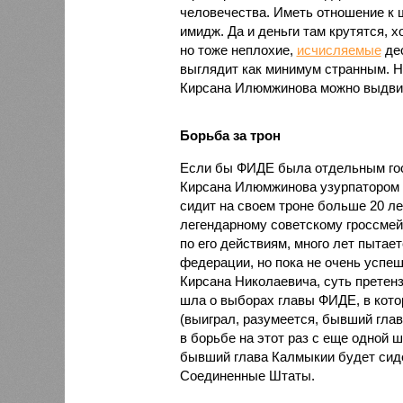
человечества. Иметь отношение к ш
имидж. Да и деньги там крутятся, х
но тоже неплохие,
исчисляемые
дес
выглядит как минимум странным. Но
Кирсана Илюмжинова можно выдвин
Борьба за трон
Если бы ФИДЕ была отдельным госу
Кирсана Илюмжинова узурпатором в
сидит на своем троне больше 20 ле
легендарному советскому гроссмей
по его действиям, много лет пытае
федерации, но пока не очень успеш
Кирсана Николаевича, суть претенз
шла о выборах главы ФИДЕ, в кото
(выиграл, разумеется, бывший глав
в борьбе на этот раз с еще одной 
бывший глава Калмыкии будет сиде
Соединенные Штаты.