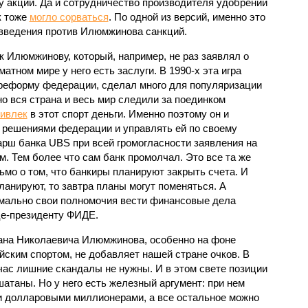
акций. Да и сотрудничество производителя удобрений
к тоже
могло сорваться
. По одной из версий, именно это
введения против Илюмжинова санкций.
к Илюмжинову, который, например, не раз заявлял о
атном мире у него есть заслуги. В 1990-х эта игра
реформу федерации, сделал много для популяризации
 но вся страна и весь мир следили за поединком
ивлек
в этот спорт деньги. Именно поэтому он и
 решениями федерации и управлять ей по своему
арш банка UBS при всей громогласности заявления на
. Тем более что сам банк промолчал. Это все та же
о о том, что банкиры планируют закрыть счета. И
ланируют, то завтра планы могут поменяться. А
рмально свои полномочия вести финансовые дела
е-президенту ФИДЕ.
сана Николаевича Илюмжинова, особенно на фоне
йским спортом, не добавляет нашей стране очков. В
йчас лишние скандалы не нужны. И в этом свете позиции
атаны. Но у него есть железный аргумент: при нем
 долларовыми миллионерами, а все остальное можно