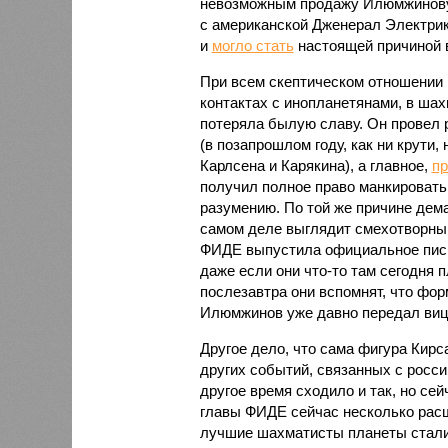
невозможным продажу Илюмжинову 
с американской Дженерал Электри
и
могло стать
настоящей причиной 
При всем скептическом отношении 
контактах с инопланетянами, в шахм
потеряла былую славу. Он провел 
(в позапрошлом году, как ни крути,
Карлсена и Карякина), а главное,
пр
получил полное право манкировать
разумению. По той же причине дем
самом деле выглядит смехотворным
ФИДЕ выпустила официальное письм
даже если они что-то там сегодня п
послезавтра они вспомнят, что фо
Илюмжинов уже давно передал виц
Другое дело, что сама фигура Кир
других событий, связанных с росси
другое время сходило и так, но се
главы ФИДЕ сейчас несколько расш
лучшие шахматисты планеты стали