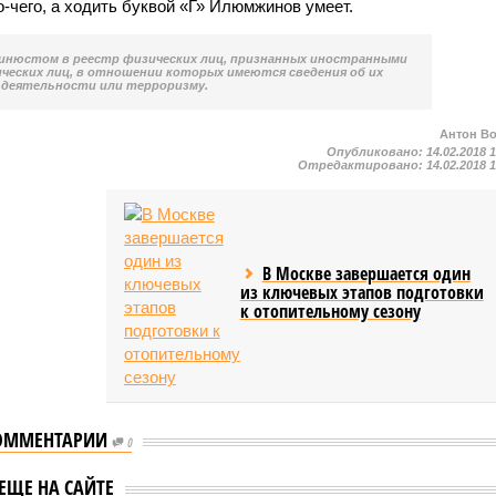
о-чего, а ходить буквой «Г» Илюмжинов умеет.
Минюстом в реестр физических лиц, признанных иностранными
ических лиц, в отношении которых имеются сведения об их
 деятельности или терроризму.
Антон В
Опубликовано:
14.02.2018 
Отредактировано:
14.02.2018 
В Москве завершается один
из ключевых этапов подготовки
к отопительному сезону
ОММЕНТАРИИ
0
В Госсовете изменили
дане ребёнок
должность Рустама
ЕЩЕ НА САЙТЕ