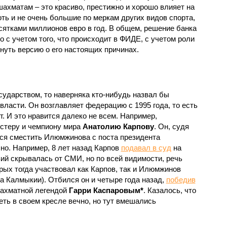
ахматам – это красиво, престижно и хорошо влияет на
оть и не очень большие по меркам других видов спорта,
ятками миллионов евро в год. В общем, решение банка
 с учетом того, что происходит в ФИДЕ, с учетом роли
уть версию о его настоящих причинах.
дарством, то наверняка кто-нибудь назвал бы
ласти. Он возглавляет федерацию с 1995 года, то есть
т. И это нравится далеко не всем. Например,
стеру и чемпиону мира
Анатолию Карпову
. Он, судя
тся сместить Илюмжинова с поста президента
но. Например, 8 лет назад Карпов
подавал в суд
на
ий скрывалась от СМИ, но по всей видимости, речь
рых тогда участвовал как Карпов, так и Илюмжинов
а Калмыкии). Отбился он и четыре года назад,
победив
шахматной легендой
Гарри Каспаровым*
. Казалось, что
ть в своем кресле вечно, но тут вмешались