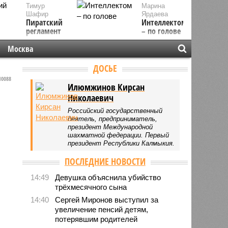
Тимур
Марина
Шафир
Ярдаева
Пиратский
Интеллектом
регламент
– по голове
Москва
ДОСЬЕ
0088
Илюмжинов Кирсан
Николаевич
Российский государственный
деятель, предприниматель,
президент Международной
шахматной федерации. Первый
президент Республики Калмыкия.
ПОСЛЕДНИЕ НОВОСТИ
14:49
Девушка объяснила убийство
трёхмесячного сына
14:40
Сергей Миронов выступил за
увеличение пенсий детям,
потерявшим родителей