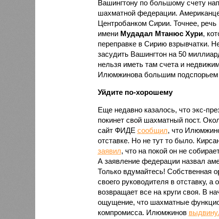
Вашингтону по большому счету нап
шахматной федерации. Американц
Центробанком Сирии. Точнее, речь
имени
Мудадал Мтанюс Хури
, ко
переправке в Сирию взрывчатки. Н
засудить Вашингтон на 50 миллиар
нельзя иметь там счета и недвижим
Илюмжинова большим подспорьем в
Уйдите по-хорошему
Еще недавно казалось, что экс-пре
покинет свой шахматный пост. Око
сайт ФИДЕ
сообщил
, что Илюмжин
отставке. Но не тут то было. Кирс
заявил
, что на покой он не собирае
А заявление федерации назвал аме
Только вдумайтесь! Собственная о
своего руководителя в отставку, а 
возвращает все на круги своя. В на
ощущение, что шахматные функцио
компромисса. Илюмжинов
выдвину