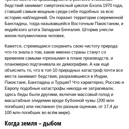
бедствий занимает смертоносный циклон Бхола 1970 года,
ставший самым мощным среди себе подобных за всю
историю наблюдений. Он поразил территории современной
Бангладеш, тогда называвшейся Восточным Пакистаном, и
индийского штата Западная Бенгалия. Шторма унесли
жизни полумиллиона человек.
Кажется, стремящаяся сохранить свою чистоту природа
что-то знала о том, какие именно страны станут со
временем самыми «грязными» в плане производств, и
планомерно подтачивала их демографию. А как ещё
объяснить то, что в топ-10 природных катастроф почти все
места занимают бедствия, разразившиеся в Индии,
Пакистане, Бангладеш и Турции? Что характерно, Россию и
Европу подобные катастрофы никогда не затрагивали,
здесь беды были другими, включая массовый голод и
масштабные эпидемии вроде бубонной чумы (200 млн
погибших) или «испанки» (по разным оценкам, от 17,4 до
100 млн погибших во всём мире).
Когда земля – дыбом