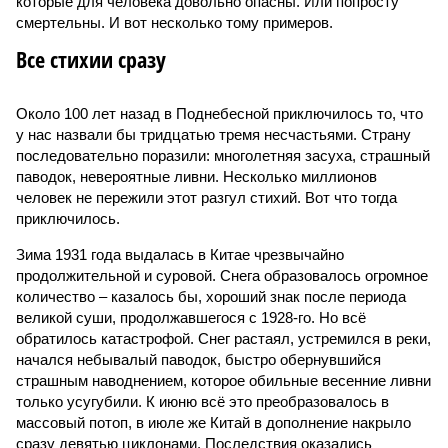
которые для человека довольно опасны. Или попросту
смертельны. И вот несколько тому примеров.
Все стихии сразу
Около 100 лет назад в Поднебесной приключилось то, что
у нас назвали бы тридцатью тремя несчастьями. Страну
последовательно поразили: многолетняя засуха, страшный
паводок, невероятные ливни. Несколько миллионов
человек не пережили этот разгул стихий. Вот что тогда
приключилось.
Зима 1931 года выдалась в Китае чрезвычайно
продолжительной и суровой. Снега образовалось огромное
количество – казалось бы, хороший знак после периода
великой суши, продолжавшегося с 1928-го. Но всё
обратилось катастрофой. Снег растаял, устремился в реки,
начался небывалый паводок, быстро обернувшийся
страшным наводнением, которое обильные весенние ливни
только усугубили. К июню всё это преобразовалось в
массовый потоп, в июле же Китай в дополнение накрыло
сразу девятью циклонами. Последствия оказались