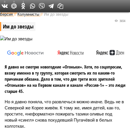
0
0
1
Федеральный выпуск
Версия
//
Колумнисты
//
Им до звезды
3654
Им до звезды
Я давно не смотрю новогодние «Огоньки». Хотя, по соцопросам,
вхожу именно в ту группу, которая смотреть их по каким-то
причинам обязана. Дело в том, что две трети всех зрителей
«Огоньков» на на Первом канале и канале «Россия-1» – это люди
старше 45.
Но я давно поняла, что развлечься можно иначе. Ведь не в
Северной же Корее живём. К тому же, имея детей, как-то,
простите, «неформатно» пожирать тазики оливье под
новый «сингл» снова похудевшей Пугачёвой в белых
колготках.