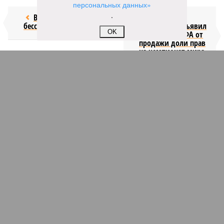
персональных данных»
.
Возраст
Инфантино
бессмертия
отступил и объявил
OK
об отказе ФИФА от
продажи доли прав
на чемпионат мира
КОММЕНТАРИИ
1
Версия
//
Конфликт
//
В нескольких станциях от уже сданного
«Сказочного леса» пайщики ЖК «Станция Л» продолжают ждать от
компании Capital Group начала реальной достройки
136
«Станция ожидания» для дольщиков
В нескольких станциях от уже сданного «Сказочного
леса» пайщики ЖК «Станция Л» продолжают ждать от
компании Capital Group начала реальной достройки