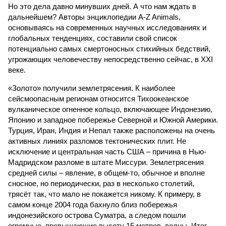
Но это дела давно минувших дней. А что нам ждать в
дальнейшем? Авторы энциклопедии A-Z Animals,
основываясь на современных научных исследованиях и
глобальных тенденциях, составили свой список
потенциально самых смертоносных стихийных бедствий,
угрожающих человечеству непосредственно сейчас, в XXI
веке.
«Золото» получили землетрясения. К наиболее
сейсмоопасным регионам относится Тихоокеанское
вулканическое огненное кольцо, включающее Индонезию,
Японию и западное побережье Северной и Южной Америки.
Турция, Иран, Индия и Непал также расположены на очень
активных линиях разломов тектонических плит. Не
исключение и центральная часть США – причина в Нью-
Мадридском разломе в штате Миссури. Землетрясения
средней силы – явление, в общем-то, обычное и вполне
сносное, но периодически, раз в несколько столетий,
трясёт так, что мало не покажется никому. К примеру, в
самом конце 2004 года бахнуло близ побережья
индонезийского острова Суматра, а следом пошли
огромные, превышающие высоту 15 метров, волны. Итог –