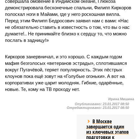
совершала омовение в Индийском океане, Глюкоза
демонстрировала бесконечные спальни, Филипп Киркоров
полоскал ноги в Майами, где у него роскошная вилла.
Перед этим Филипп Бедросович заявил нам с вами: «Нас
не обязательно ставить в известность о том, что вы о нас
думаете!.. Не принимайте близко к сердцу то, что можно
послать в задницу!»
Киркоров занервничал, и это хорошо. С каждым годом
мафия безголосых «ветеранов эстрады», сплотившаяся
вокруг Пугачёвой, теряет популярность. Этих пёстрых
клоунов пока ещё зовут на «Голубые огоньки». А вот на
корпоративах уже царит молодняк. Гибкие, одарённые,
новые. Те, кому на ТВ проходу нет.
Ирина Мишина
Опубликовано:
23.01.2017 08:50
Отредактировано:
23.01.2017 08:50
В Москве
завершается один
из ключевых этапов
подготовки к