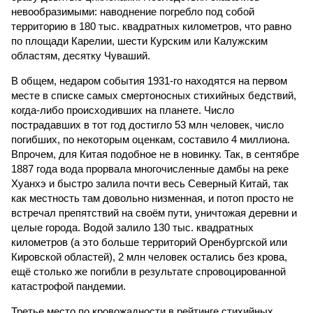
невообразимыми: наводнение погребло под собой
территорию в 180 тыс. квадратных километров, что равно
по площади Карелии, шести Курским или Калужским
областям, десятку Чуваший.
В общем, недаром события 1931-го находятся на первом
месте в списке самых смертоносных стихийных бедствий,
когда-либо происходивших на планете. Число
пострадавших в тот год достигло 53 млн человек, число
погибших, по некоторым оценкам, составило 4 миллиона.
Впрочем, для Китая подобное не в новинку. Так, в сентябре
1887 года вода прорвала многочисленные дамбы на реке
Хуанхэ и быстро залила почти весь Северный Китай, так
как местность там довольно низменная, и потоп просто не
встречал препятствий на своём пути, уничтожая деревни и
целые города. Водой залило 130 тыс. квадратных
километров (а это больше территорий Оренбургской или
Кировской областей), 2 млн человек остались без крова,
ещё столько же погибли в результате спровоцированной
катастрофой пандемии.
Третье место по кровожадности в рейтинге стихийных