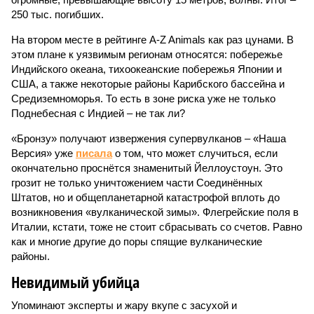
250 тыс. погибших.
На втором месте в рейтинге A-Z Animals как раз цунами. В
этом плане к уязвимым регионам относятся: побережье
Индийского океана, тихо­океанские побережья Японии и
США, а также некоторые районы Карибского бассейна и
Средиземноморья. То есть в зоне риска уже не только
Поднебесная с Индией – не так ли?
«Бронзу» получают извержения супервулканов – «Наша
Версия» уже
писала
о том, что может случиться, если
окончательно проснётся знаменитый Йеллоустоун. Это
грозит не только уничтожением части Соединённых
Штатов, но и общепланетарной катастрофой вплоть до
возникновения «вулканической зимы». Флегрейские поля в
Италии, кстати, тоже не стоит сбрасывать со счетов. Равно
как и многие другие до поры спящие вулканические
районы.
Невидимый убийца
Упоминают эксперты и жару вкупе с засухой и