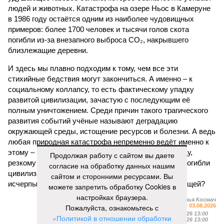
людей и животных. Катастрофа на озере Ньос в Камеруне
в 1986 году остаётся одним из наиболее чудовищных
примеров: более 1700 человек и тысячи голов скота
погибли из-за внезапного выброса CO₂, накрывшего
близлежащие деревни.
И здесь мы плавно подходим к тому, чем все эти
стихийные бедствия могут закончиться. А именно – к
социальному коллапсу, то есть фактическому упадку
развитой цивилизации, зачастую с последующим её
полным уничтожением. Среди причин такого трагического
развития событий учёные называют деградацию
окружающей среды, истощение ресурсов и болезни. А ведь
любая природная катастрофа непременно ведёт именно к
этому – экономическому кризису, эпидемиям, голоду,
Продолжая работу с сайтом вы даете
резкому сокращению численности населения. Так погибли
согласие на обработку данных нашим
цивилизации шумеров, майя, кхмеров – список не
сайтом и сторонними ресурсами. Вы
исчерпывающий. Какая цивилизация будет следующей?
можете запретить обработку Cookies в
настройках браузера.
Илья Космач
Пожалуйста, ознакомьтесь с
Газета
«Наша версия» №29 от 03.08.2026
Опубликовано:
05.08.2026 13:00
«Политикой в отношении обработки
Отредактировано:
05.08.2026 13:00