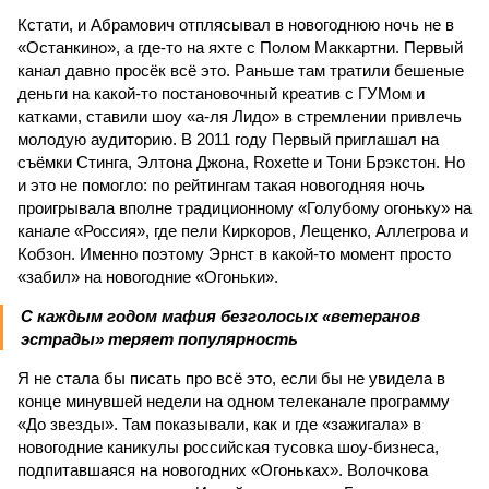
Кстати, и Абрамович отплясывал в новогоднюю ночь не в
«Останкино», а где-то на яхте с Полом Маккартни. Первый
канал давно просёк всё это. Раньше там тратили бешеные
деньги на какой-то постановочный креатив с ГУМом и
катками, ставили шоу «а-ля Лидо» в стремлении привлечь
молодую аудиторию. В 2011 году Первый приглашал на
съёмки Стинга, Элтона Джона, Roxette и Тони Брэкстон. Но
и это не помогло: по рейтингам такая новогодняя ночь
проигрывала вполне традиционному «Голубому огоньку» на
канале «Россия», где пели Киркоров, Лещенко, Аллегрова и
Кобзон. Именно поэтому Эрнст в какой-то момент просто
«забил» на новогодние «Огоньки».
С каждым годом мафия безголосых «ветеранов
эстрады» теряет популярность
Я не стала бы писать про всё это, если бы не увидела в
конце минувшей недели на одном телеканале программу
«До звезды». Там показывали, как и где «зажигала» в
новогодние каникулы российская тусовка шоу-бизнеса,
подпитавшаяся на новогодних «Огоньках». Волочкова