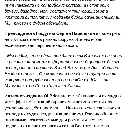
тут намекали не латвийские коллеги, а некоторые
другие, давайте, мол, согласуем критерии, вы эти
критерии выполните, тогда мы будем санкции снимать.
Мы ничего не будем обсуждать.
Председатель Госдумы Сергей Нарышкин
в своей речи
на круглом столе в рамках форума «Евразийская
экономическая перспектива» сказал:
- Мы видим, что сейчас под давлением Вашингтона очень
серьезно заторможено формирование общеевропейского
пространства по линии Запад-Восток от Лиссабона до
Владивостока… Сложившаяся сегодня ситуация лишь
ускоряет сотрудничество по оси «Север-Юг — от
Мурманска, до Дели, Шанхая и Ханоя».
Интернет-издание OilPrice
пишет: «Становится очевидно,
что эффект от санкций ограничен и возможностей для
усиления их действия мало. …Никто не хочет оказаться в
последних рядах, когда санкции снимут. Россия обладает
огромными возможностями для роста, и у нее нет
недостатка в «поклонниках» как на Востоке, так и на