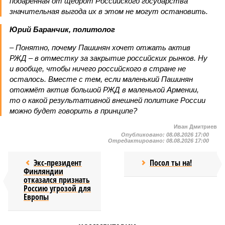
подаренная от щедрот Российского государства
значительная выгода их в этом не могут остановить.
Юрий Баранчик, политолог
– Понятно, почему Пашинян хочет отжать актив
РЖД – в отместку за закрытие российских рынков. Ну
и вообще, чтобы ничего российского в стране не
осталось. Вместе с тем, если маленький Пашинян
отожмёт актив большой РЖД в маленькой Армении,
то о какой результативной внешней политике России
можно будет говорить в принципе?
Иван Дмитриев
Опубликовано:
08.08.2026 17:00
Отредактировано:
08.08.2026 17:00
Экс-президент
Посол ты на!
Финляндии
отказался признать
Россию угрозой для
Европы