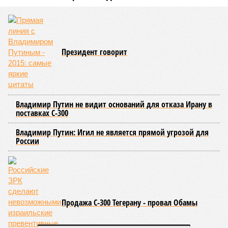
В нескольких станциях от уже сданного «Сказочного леса» пайщики ЖК
«Станция Л» продолжают ждать от компании Capital Group начала
реальной достройки (изображение сгенерировано ИИ)
Пока в Ярославском районе СВАО дольщики «Сказочного леса»
уже получают ключи – в мае 2026 года были получены
заключение о соответствии проектной документации и
разрешение на ввод жилищного комплекса в эксплуатацию –
совсем недалеко, в паре станций метро южнее, на Люблинской
улице, картина, можно сказать, прямо противоположная.
Сюжет:
Недвижимость
ЖК «Светлый мир «Станция Л»: та же группа компаний-
банкрот Seven Suns Development, та же
анонсированная
схема достройки через Capital Group осенью 2024 года, но
за прошедшие два года результатов, по словам дольщиков,
практически не видно. По
информации
из профильных
порталов, первую очередь ЖК строители обещают сдать к