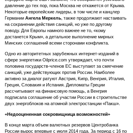
давление до тех пор, пока Москва не откажется от Крыма.
Некоторые европейские лидеры, в том числе и канцлер
Германии
Ангела Меркель
, также продолжают настаивать
на сохранении действия санкций, но уже по другому
поводу. Для Европы намного важнее не то, «кому
достанется Крым», а детальное выполнение мирных
Минских соглашений всеми сторонами конфликта.
Одно из авторитетных зарубежных интернет-изданий в
сфере энергетики Oilprice.com утверждает, что почти
половина государств-членов ЕС выступают за смягчение
санкций, уже действующих против России. Наиболее
активно за диалог ратуют Австрия, Кипр, Венгрия, Италия,
Греция, Словакия и Испания. Дипломаты Греции
рассчитывают на финансовую помощь, а Венгрия
подписала соглашение об участии России в строительстве
двух энергоблоков на атомной электростанции «Пакш».
«Недооцененная сокровищница возможностей»
В конце марта объем валютных резервов Центробанка
России вырос впервые с июля 2014 года. За период с 16 по