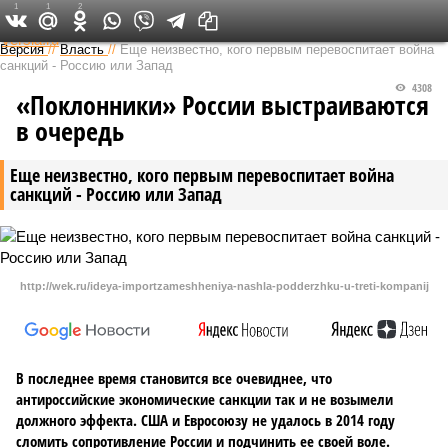
1
1
2
Федеральный выпуск
Версия
//
Власть
//
Еще неизвестно, кого первым перевоспитает война
санкций - Россию или Запад
4308
«Поклонники» России выстраиваются
в очередь
Еще неизвестно, кого первым перевоспитает война
санкций - Россию или Запад
http://wek.ru/ideya-importzameshheniya-nashla-podderzhku-u-treti-kompanij
В последнее время становится все очевиднее, что
антироссийские экономические санкции так и не возымели
должного эффекта. США и Евросоюзу не удалось в 2014 году
сломить сопротивление России и подчинить ее своей воле.