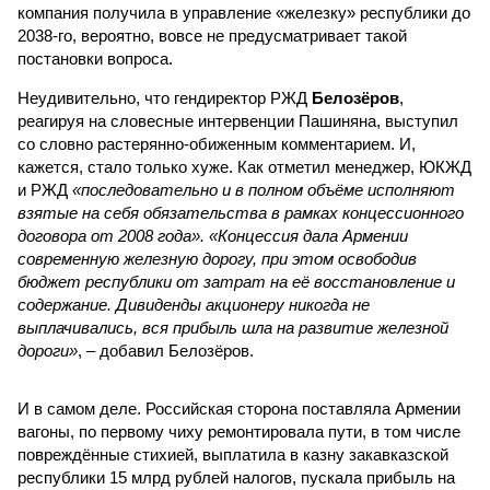
компания получила в управление «железку» республики до
2038-го, вероятно, вовсе не предусматривает такой
постановки вопроса.
Неудивительно, что гендиректор РЖД
Белозёров
,
реагируя на словесные интервенции Пашиняна, выступил
со словно растерянно-обиженным комментарием. И,
кажется, стало только хуже. Как отметил менеджер, ЮКЖД
и РЖД
«последовательно и в полном объёме исполняют
взятые на себя обязательства в рамках концессионного
договора от 2008 года». «Концессия дала Армении
современную железную дорогу, при этом освободив
бюджет республики от затрат на её восстановление и
содержание. Дивиденды акционеру никогда не
выплачивались, вся прибыль шла на развитие железной
дороги»
, – добавил Белозёров.
И в самом деле. Российская сторона поставляла Армении
вагоны, по первому чиху ремонтировала пути, в том числе
повреждённые стихией, выплатила в казну закавказской
республики 15 млрд рублей налогов, пускала прибыль на