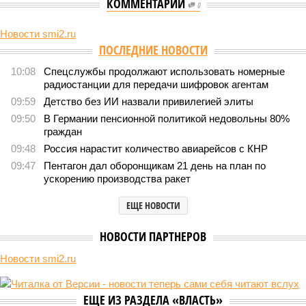
КОММЕНТАРИИ
0
НОВОСТИ ПАРТНЕРОВ
Банк России готовит
Киевский цинизм: почему
необычные монеты с редкими
Запад молчит об атаках на
животными
порты
Новости smi2.ru
Версия
//
Конфликт
//
В нескольких станциях от уже сданного
«Сказочного леса» пайщики ЖК «Станция Л» продолжают ждать от
компании Capital Group начала реальной достройки
556
«Станция ожидания» для дольщиков
В нескольких станциях от уже сданного «Сказочного
леса» пайщики ЖК «Станция Л» продолжают ждать от
компании Capital Group начала реальной достройки