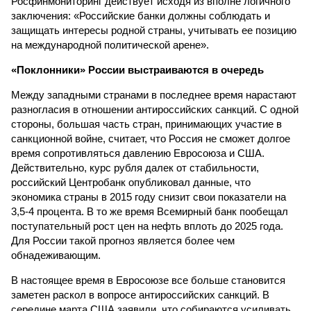
Росфинмониторинг действует исходя из вполне логичного
заключения: «Российские банки должны соблюдать и
защищать интересы родной страны, учитывать ее позицию
на международной политической арене».
«Поклонники» России выстраиваются в очередь
Между западными странами в последнее время нарастают
разногласия в отношении антироссийских санкций. С одной
стороны, большая часть стран, принимающих участие в
санкционной войне, считает, что Россия не сможет долгое
время сопротивляться давлению Евросоюза и США.
Действительно, курс рубля далек от стабильности,
российский Центробанк опубликовал данные, что
экономика страны в 2015 году снизит свои показатели на
3,5-4 процента. В то же время Всемирный банк пообещал
поступательный рост цен на нефть вплоть до 2025 года.
Для России такой прогноз является более чем
обнадеживающим.
В настоящее время в Евросоюзе все больше становится
заметен раскол в вопросе антироссийских санкций. В
середине марта США заявили, что собираются усиливать