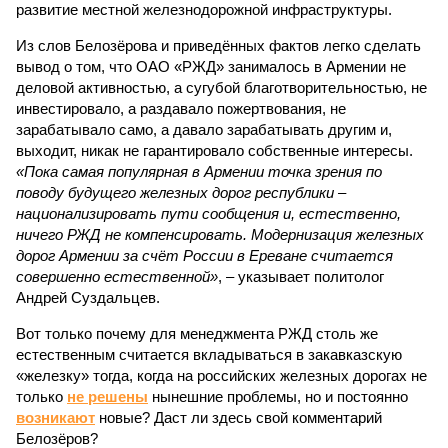
развитие местной железнодорожной инфраструктуры.
Из слов Белозёрова и приведённых фактов легко сделать
вывод о том, что ОАО «РЖД» занималось в Армении не
деловой активностью, а сугубой благотворительностью, не
инвестировало, а раздавало пожертвования, не
зарабатывало само, а давало зарабатывать другим и,
выходит, никак не гарантировало собственные интересы.
«Пока самая популярная в Армении точка зрения по
поводу будущего железных дорог рес­публики –
национализировать пути сообщения и, естественно,
ничего РЖД не компенсировать. Модернизация железных
дорог Армении за счёт России в Ереване считается
совершенно естественной»
, – указывает политолог
Андрей Суздальцев.
Вот только почему для менеджмента РЖД столь же
естественным считается вкладываться в закавказскую
«железку» тогда, когда на российских железных дорогах не
только
не решены
нынешние проблемы, но и постоянно
возникают
новые? Даст ли здесь свой комментарий
Белозёров?