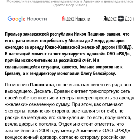
Монополия вкладывалась-вкладывалась в Армению и довкладывалась
(фото: Deep Vision)
Премьер закавказской республики Никол Пашинян заявил, что
его страна может потребовать у Москвы до 2 млрд долларов
ежегодно за аренду Южно-Кавказской железной дороги (ЮКЖД).
В настоящий момент та эксплуатируется «дочкой» ОАО «РЖД»,
причём исключительно за российский счёт. И в
складывающейся ситуации, кажется, больше вопросов не к
Еревану, а к гендиректору монополии Олегу Белозёрову.
По мнению
Пашиняна
, он не высказал ничего из ряда вон
выходящего. Дескать, Ереван считает транспортную сеть
своей собственностью и теперь намерен просить за аренду
«железки» означенную сумму. При этом, как отмечают
эксперты, армянская сторона, выставляя этот счёт, не
раскрыла методику его калькуляции, то есть, получается,
взяла цифры с потолка. Отдельно стоит отметить, что
заключённый в 2008 году между Арменией и ОАО «РЖД»
концессионный договор, согласно которому российская