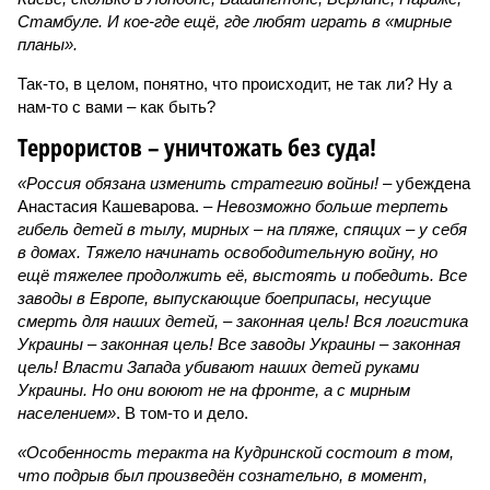
Стамбуле. И кое-где ещё, где любят играть в «мирные
планы».
Так-то, в целом, понятно, что происходит, не так ли? Ну а
нам-то с вами – как быть?
Террористов – уничтожать без суда!
«Россия обязана изменить стратегию войны!
– убеждена
Анастасия Кашеварова. –
Невозможно больше терпеть
гибель детей в тылу, мирных – на пляже, спящих – у себя
в домах. Тяжело начинать освободительную войну, но
ещё тяжелее продолжить её, выстоять и победить. Все
заводы в Европе, выпускающие боеприпасы, несущие
смерть для наших детей, – законная цель! Вся логистика
Украины – законная цель! Все заводы Украины – законная
цель! Власти Запада убивают наших детей руками
Украины. Но они воюют не на фронте, а с мирным
населением»
. В том-то и дело.
«Особенность теракта на Кудринской состоит в том,
что подрыв был произведён сознательно, в момент,