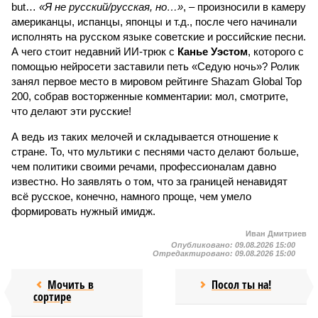
but…
«Я не русский/русская, но…»
, – произносили в камеру
американцы, испанцы, японцы и т.д., после чего начинали
исполнять на русском языке советские и российские песни.
А чего стоит недавний ИИ-трюк с
Канье Уэстом
, которого с
помощью нейросети заставили петь «Седую ночь»? Ролик
занял первое место в мировом рейтинге Shazam Global Top
200, собрав восторженные комментарии: мол, смотрите,
что делают эти русские!
А ведь из таких мелочей и складывается отношение к
стране. То, что мультики с песнями часто делают больше,
чем политики своими речами, профессионалам давно
известно. Но заявлять о том, что за границей ненавидят
всё русское, конечно, намного проще, чем умело
формировать нужный имидж.
Иван Дмитриев
Опубликовано:
09.08.2026 15:00
Отредактировано:
09.08.2026 15:00
Мочить в
Посол ты на!
сортире