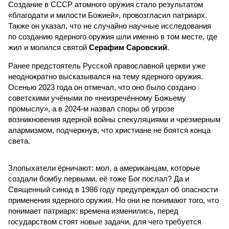
Создание в СССР атомного оружия стало результатом
«благодати и милости Божией», провозгласил патриарх.
Также он указал, что не случайно научные исследования
по созданию ядерного оружия шли именно в том месте, где
жил и молился святой
Серафим Саровский
.
Ранее предстоятель Русской православной церкви уже
неоднократно высказывался на тему ядерного оружия.
Осенью 2023 года он отмечал, что оно было создано
советскими учёными по «неизречённому Божьему
промыслу», а в 2024-м назвал споры об угрозе
возникновения ядерной войны спекуляциями и чрезмерным
алармизмом, подчеркнув, что христиане не боятся конца
света.
Злопыхатели ёрничают: мол, а американцам, которые
создали бомбу первыми, её тоже Бог послал? Да и
Священный синод в 1986 году предупреждал об опасности
применения ядерного оружия. Но они не понимают того, что
понимает патриарх: времена изменились, перед
государством стоят новые задачи, для чего требуется