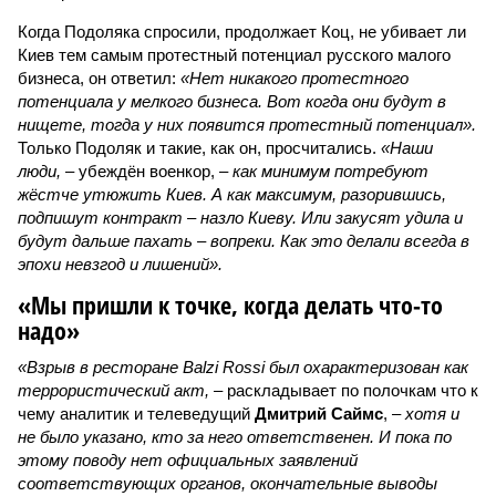
Когда Подоляка спросили, продолжает Коц, не убивает ли
Киев тем самым протестный потенциал русского малого
бизнеса, он ответил:
«Нет никакого протестного
потенциала у мелкого бизнеса. Вот когда они будут в
нищете, тогда у них появится протестный потенциал».
Только Подоляк и такие, как он, просчитались.
«Наши
люди,
– убеждён военкор, –
как минимум потребуют
жёстче утюжить Киев. А как максимум, разорившись,
подпишут контракт – назло Киеву. Или закусят удила и
будут дальше пахать – вопреки. Как это делали всегда в
эпохи невзгод и лишений».
«Мы пришли к точке, когда делать что-то
надо»
«Взрыв в ресторане Balzi Rossi был охарактеризован как
террористический акт, –
раскладывает по полочкам что к
чему аналитик и телеведущий
Дмитрий Саймс
, –
хотя и
не было указано, кто за него ответственен. И пока по
этому поводу нет официальных заявлений
соответствующих органов, окончательные выводы