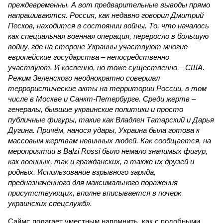
преждевременны. А вот предварительные выводы прямо
напрашиваются. Россия, как недавно говорил Дмитрий
Песков, находится в состоянии войны. То, что началось
как специальная военная операция, переросло в большую
войну, где на стороне Украины участвуют многие
европейские государства – непосредственно
участвуют. И косвенно, но тоже существенно – США.
Режим Зеленского неоднократно совершал
террористические акты на территории России, в том
числе в Москве и Санкт-Петербурге. Среди жертв –
генералы, бывшие украинские политики и просто
публичные фигуры, такие как Владлен Татарский и Дарья
Дугина. Причём, нанося удары, Украина была готова к
массовым жертвам невинных людей. Как сообщается, на
мероприятии в Balzi Rossi было немало значимых фигур,
как военных, так и гражданских, а также их друзей и
родных. Использование взрывного заряда,
предназначенного для максимального поражения
присутствующих, вполне вписывается в почерк
украинских спецслужб».
Саймс полагает уместным напомнить, как с подобными