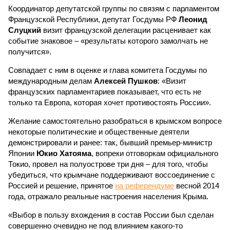
Координатор депутатской группы по связям с парламентом
Французской Республики, депутат Госдумы РФ
Леонид
Слуцкий
визит французской делегации расценивает как
событие знаковое – «результаты которого замолчать не
получится».
Совпадает с ним в оценке и глава комитета Госдумы по
международным делам
Алексей Пушков
: «Визит
французских парламентариев показывает, что есть не
только та Европа, которая хочет противостоять России».
Желание самостоятельно разобраться в крымском вопросе
некоторые политические и общественные деятели
демонстрировали и ранее: так, бывший премьер-министр
Японии
Юкио Хатояма
, вопреки отговоркам официального
Токио, провел на полуострове три дня – для того, чтобы
убедиться, что крымчане поддерживают воссоединение с
Россией и решение, принятое
на референдуме
весной 2014
года, отражало реальные настроения населения Крыма.
«Выбор в пользу вхождения в состав России был сделан
совершенно очевидно не под влиянием какого-то