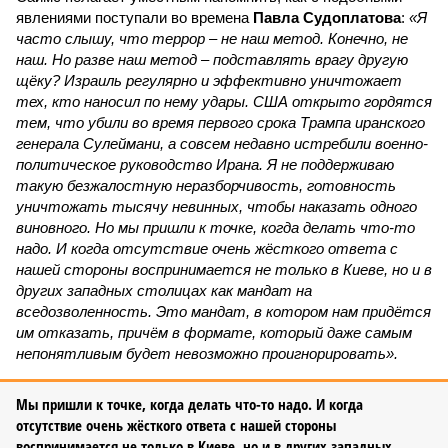
явлениями поступали во времена
Павла Судоплатова
:
«Я
часто слышу, что террор – не наш метод. Конечно, не
наш. Но разве наш метод – подставлять врагу другую
щёку? Израиль регулярно и эффективно уничтожает
тех, кто наносил по нему удары. США открыто гордятся
тем, что убили во время первого срока Трампа иранского
генерала Сулеймани, а совсем недавно истребили военно-
политическое руководство Ирана. Я не поддерживаю
такую безжалостную неразборчивость, готовность
уничтожать тысячу невинных, чтобы наказать одного
виновного. Но мы пришли к точке, когда делать что-то
надо. И когда отсутствие очень жёсткого ответа с
нашей стороны воспринимается не только в Киеве, но и в
других западных столицах как мандат на
вседозволенность. Это мандат, в котором нам придётся
им отказать, причём в формате, который даже самым
непонятливым будет невозможно проигнорировать».
Мы пришли к точке, когда делать что-то надо. И когда
отсутствие очень жёсткого ответа с нашей стороны
воспринимается не только в Киеве, но и в других западных