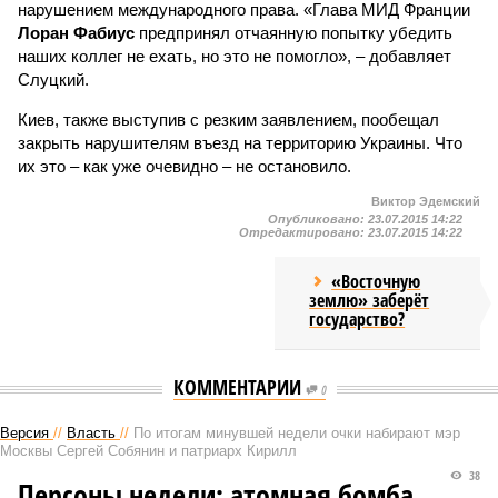
нарушением международного права. «Глава МИД Франции
Лоран Фабиус
предпринял отчаянную попытку убедить
наших коллег не ехать, но это не помогло», – добавляет
Слуцкий.
Киев, также выступив с резким заявлением, пообещал
закрыть нарушителям въезд на территорию Украины. Что
их это – как уже очевидно – не остановило.
Виктор Эдемский
Опубликовано:
23.07.2015 14:22
Отредактировано:
23.07.2015 14:22
«Восточную
землю» заберёт
государство?
КОММЕНТАРИИ
0
Версия
//
Власть
//
По итогам минувшей недели очки набирают мэр
Москвы Сергей Собянин и патриарх Кирилл
38
Персоны недели: атомная бомба