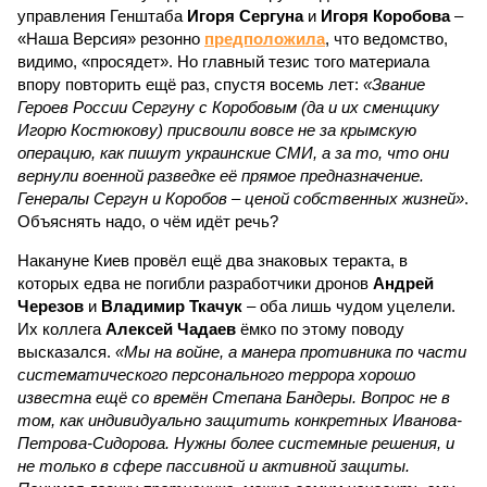
управления Генштаба
Игоря Сергуна
и
Игоря Коробова
–
«Наша Версия» резонно
предположила
, что ведомство,
видимо, «просядет». Но главный тезис того материала
впору повторить ещё раз, спустя восемь лет:
«Звание
Героев России Сергуну с Коробовым (да и их сменщику
Игорю Костюкову) присвоили вовсе не за крымскую
операцию, как пишут украинские СМИ, а за то, что они
вернули военной разведке её прямое предназначение.
Генералы Сергун и Коробов – ценой собственных жизней»
.
Объяснять надо, о чём идёт речь?
Накануне Киев провёл ещё два знаковых теракта, в
которых едва не погибли разработчики дронов
Андрей
Черезов
и
Владимир Ткачук
– оба лишь чудом уцелели.
Их коллега
Алексей Чадаев
ёмко по этому поводу
высказался.
«Мы на войне, а манера противника по части
систематического персонального террора хорошо
известна ещё со времён Степана Бандеры. Вопрос не в
том, как индивидуально защитить конкретных Иванова-
Петрова-Сидорова. Нужны более системные решения, и
не только в сфере пассивной и активной защиты.