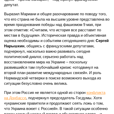
депутат.
Выразил Мариани и общее разочарование по поводу того,
что его страна не была на высшем уровне представлена во
время празднования победы над фашизмом 9 мая, при
этом отметив: «Считаем, что история все расставит по
местам в будущем». Историческая правда и объективная
оценка необходимы и событиям сегодняшнего дня:
Сергей
Нарышкин
, общаясь с французскими депутатами,
подчеркнул, насколько важно развивать сегодня
политический диалог, серьезно работать над
восстановлением мира на Украине – поскольку
развившийся там глубочайший кризис «отодвинул на
второй план развитие международных связей». И роль
Нормандской четверки в поиске возможного выхода из
ситуации безусловно очень велика.
При этом Россия не является одной из сторон
конфликта
на Донбассе
, подчеркнул председатель Госдумы. Хотя
«украинские правители и продолжают сеять ложь о том,
что Украина воюет с Россией». В такой ситуации особенно
важен каждый честный взгляд и объективное слово – и