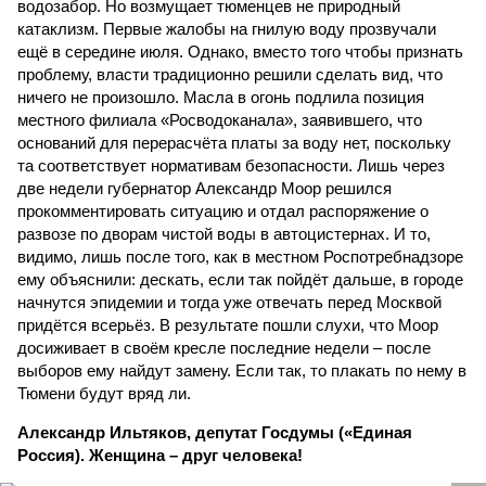
водозабор. Но возмущает тюменцев не природный
катаклизм. Первые жалобы на гнилую воду прозвучали
ещё в середине июля. Однако, вместо того чтобы признать
проблему, власти традиционно решили сделать вид, что
ничего не произошло. Масла в огонь подлила позиция
местного филиала «Росводоканала», заявившего, что
оснований для перерасчёта платы за воду нет, поскольку
та соответствует нормативам безопасности. Лишь через
две недели губернатор Александр Моор решился
прокомментировать ситуацию и отдал распоряжение о
развозе по дворам чистой воды в автоцистернах. И то,
видимо, лишь после того, как в местном Роспотребнадзоре
ему объяснили: дескать, если так пойдёт дальше, в городе
начнутся эпидемии и тогда уже отвечать перед Москвой
придётся всерьёз. В результате пошли слухи, что Моор
досиживает в своём кресле последние недели – после
выборов ему найдут замену. Если так, то плакать по нему в
Тюмени будут вряд ли.
Александр Ильтяков, депутат Госдумы («Единая
Россия). Женщина – друг человека!