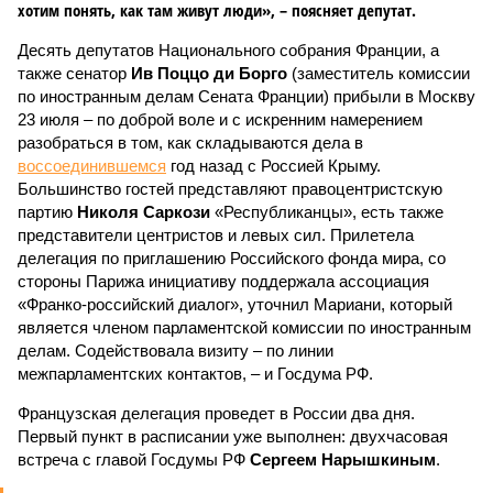
хотим понять, как там живут люди», – поясняет депутат.
Десять депутатов Национального собрания Франции, а
также сенатор
Ив Поццо ди Борго
(заместитель комиссии
по иностранным делам Сената Франции) прибыли в Москву
23 июля – по доброй воле и с искренним намерением
разобраться в том, как складываются дела в
воссоединившемся
год назад с Россией Крыму.
Большинство гостей представляют правоцентристскую
партию
Николя Саркози
«Республиканцы», есть также
представители центристов и левых сил. Прилетела
делегация по приглашению Российского фонда мира, со
стороны Парижа инициативу поддержала ассоциация
«Франко-российский диалог», уточнил Мариани, который
является членом парламентской комиссии по иностранным
делам. Содействовала визиту – по линии
межпарламентских контактов, – и Госдума РФ.
Французская делегация проведет в России два дня.
Первый пункт в расписании уже выполнен: двухчасовая
встреча с главой Госдумы РФ
Сергеем Нарышкиным
.