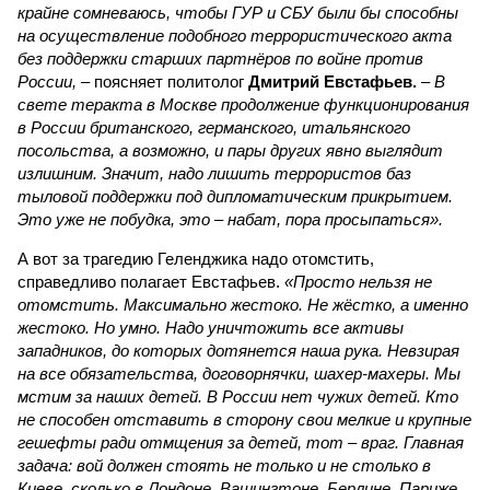
крайне сомневаюсь, чтобы ГУР и СБУ были бы способны
на осуществление подобного террористического акта
без поддержки старших партнёров по войне против
России,
– поясняет политолог
Дмитрий Евстафьев.
–
В
свете теракта в Москве продолжение функционирования
в России британского, германского, итальянского
посольства, а возможно, и пары других явно выглядит
излишним. Значит, надо лишить террористов баз
тыловой поддержки под дипломатическим прикрытием.
Это уже не побудка, это – набат, пора просыпаться».
А вот за трагедию Геленджика надо отомстить,
справедливо полагает Евстафьев.
«Просто нельзя не
отомстить. Максимально жестоко. Не жёстко, а именно
жестоко. Но умно. Надо уничтожить все активы
западников, до которых дотянется наша рука. Невзирая
на все обязательства, договорнячки, шахер-махеры. Мы
мстим за наших детей. В России нет чужих детей. Кто
не способен отставить в сторону свои мелкие и крупные
гешефты ради отмщения за детей, тот – враг. Главная
задача: вой должен стоять не только и не столько в
Киеве, сколько в Лондоне, Вашингтоне, Берлине, Париже,