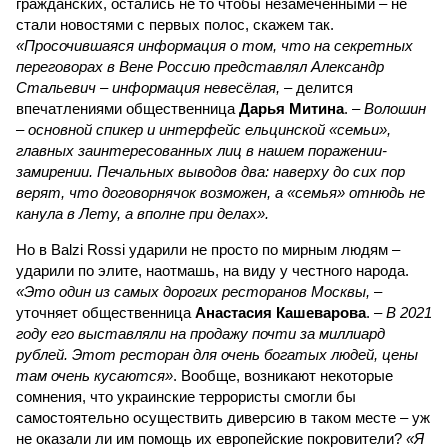
гражданских, остались не то чтобы незамеченными – не
стали новостями с первых полос, скажем так.
«Просочившаяся информация о том, что на секретных
переговорах в Вене Россию представлял Александр
Стальевич – информация невесёлая,
– делится
впечатлениями общественница
Дарья Митина
. –
Волошин
– основной спикер и интерфейс ельцинской «семьи»,
главных заинтересованных лиц в нашем поражении-
замирении. Печальных выводов два: наверху до сих пор
верят, что договорнячок возможен, а «семья» отнюдь не
канула в Лету, а вполне при делах».
Но в Balzi Rossi ударили не просто по мирным людям –
ударили по элите, наотмашь, на виду у честного народа.
«Это один из самых дорогих ресторанов Москвы,
–
уточняет общественница
Анастасия Кашеварова
. –
В 2021
году его выставляли на продажу почти за миллиард
рублей. Этот ресторан для очень богатых людей, цены
там очень кусаются»
. Вообще, возникают некоторые
сомнения, что украинские террористы смогли бы
самостоятельно осуществить диверсию в таком месте – уж
не оказали ли им помощь их европейские покровители?
«Я