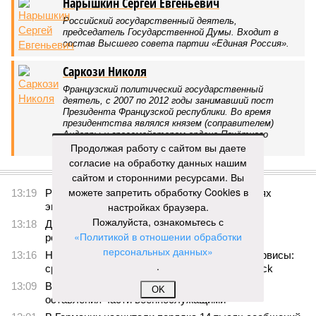
Нарышкин Сергей Евгеньевич
Российский государственный деятель,
председатель Государственной Думы. Входит в
состав Высшего совета партии «Единая Россия».
Саркози Николя
Французский политический государственный
деятель, с 2007 по 2012 годы занимавший пост
Президента Французской республики. Во время
президентства являлся князем (соправителем)
Андорры и гроссмейстером ордена Почётного
легиона.
Продолжая работу с сайтом вы даете
согласие на обработку данных нашим
ПОСЛЕДНИЕ НОВОСТИ
сайтом и сторонними ресурсами. Вы
можете запретить обработку Cookies в
13:19
Раскрыт источник энергии на Кубе в условиях
настройках браузера.
энергокризиса
Пожалуйста, ознакомьтесь с
13:18
Дважды оправданного по делу об убийстве
«Политикой в отношении обработки
россиянина будут судить в третий раз
персональных данных»
13:16
Нейросети убивают привычные интернет-сервисы:
.
среди них Stack Overflow, Chegg и Shutterstock
13:09
В ВСУ перечислили причины самовольного
OK
оставления части военнослужащими