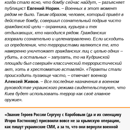
когда стало ясно, что бомбу сейчас найдут,
– разъясняет
публицист
Евгений Норин
. –
Военных в этот момент
рядом не было. Таким образом, человек, который привёл в
действие бомбу, совершил сознательный подрыв чисто
гражданской цели – охранника, курьера и тех
отдыхающих, кто находился рядом. Гражданских
взорвали сознательно и целенаправленно. Если исходить
из определения, что террористами являются те, кто
намеренно уничтожает гражданских лиц с целью одних –
убить, а остальных – запугать, то на Кудринской
площади был совершён классический террористический
акт, хоть в хрестоматию вставляй». «Теракты стали
происходить пугающе часто,
– отмечает военкор
Алексей Живов
. –
Все последние назначения в военном
руководстве украинского режима свидетельствуют, что
Киев будет использовать террор как своё главное
оружие».
«Звание Героев России Сергуну с Коробовым (да и их сменщику
Игорю Костюкову) присвоили вовсе не за крымскую операцию,
как пишут украинские СМИ, а за то, что они вернули военной