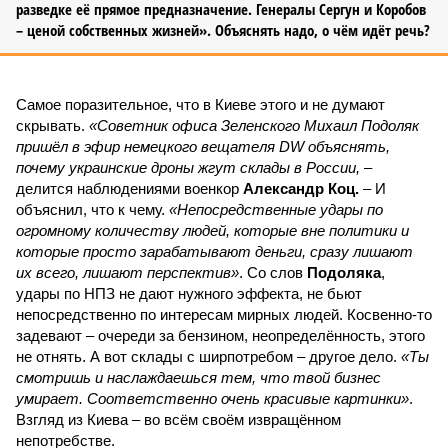
разведке её прямое предназначение. Генералы Сергун и Коробов
– ценой собственных жизней». Объяснять надо, о чём идёт речь?
Самое поразительное, что в Киеве этого и не думают
скрывать.
«Советник офиса Зеленского Михаил Подоляк
пришёл в эфир немецкого вещателя DW объяснять,
почему украинские дроны жгут склады в России,
–
делится наблюдениями военкор
Александр Коц.
– И
объяснил, что к чему.
«Непосредственные удары по
огромному количеству людей, которые вне политики и
которые просто зарабатывают деньги, сразу лишают
их всего, лишают перспектив»
. Со слов
Подоляка
,
удары по НПЗ не дают нужного эффекта, не бьют
непосредственно по интересам мирных людей. Косвенно-то
задевают – очереди за бензином, неопределённость, этого
не отнять. А вот склады с ширпотребом – другое дело.
«Ты
смотришь и наслаждаешься тем, что твой бизнес
умирает. Соответственно очень красивые картинки»
.
Взгляд из Киева – во всём своём извращённом
непотребстве.