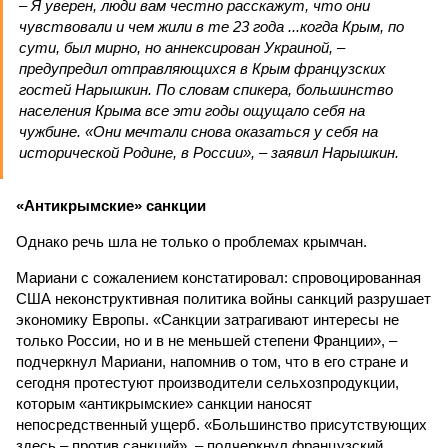
– Я уверен, люди вам честно расскажут, что они
чувствовали и чем жили в те 23 года ...когда Крым, по
сути, был мирно, но аннексирован Украиной, –
предупредил отправляющихся в Крым французских
гостей Нарышкин. По словам спикера, большинство
населения Крыма все эти годы ощущало себя на
чужбине. «Они мечтали снова оказаться у себя на
исторической Родине, в России», – заявил Нарышкин.
«Антикрымские» санкции
Однако речь шла не только о проблемах крымчан.
Мариани с сожалением констатировал: спровоцированная
США неконструктивная политика войны санкций разрушает
экономику Европы. «Санкции затрагивают интересы не
только России, но и в не меньшей степени Франции», –
подчеркнул Мариани, напомнив о том, что в его стране и
сегодня протестуют производители сельхозпродукции,
которым «антикрымские» санкции наносят
непосредственный ущерб. «Большинство присутствующих
здесь – против санкций», – подчеркнул французский