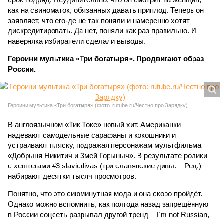
как на свиноматок, обязанных давать приплод. Теперь он
заявляет, что его-де не так поняли и намеренно хотят
дискредитировать. Да нет, поняли как раз правильно. И
наверняка избиратели сделали выводы.
Героини мультика «Три богатыря». Продвигают образ
России.
Героини мультика «Три богатыря» (фото: rutube.ru/Честно про Зарядку)
В англоязычном «Тик Токе» новый хит. Американки
надевают самодельные сарафаны и кокошники и
устраивают пляску, подражая персонажам мультфильма
«Добрыня Никитич и Змей Горыныч». В результате ролики
с хештегами #3 slavicdivas (три славянские дивы. – Ред.)
набирают десятки тысяч просмотров.
Понятно, что это сиюминутная мода и она скоро пройдёт.
Однако можно вспомнить, как полгода назад запрещённую
в России соцсеть разрывал другой тренд – I`m not Russian,