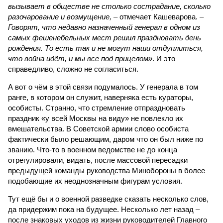
вызывает в обществе не столько сострадание, сколько
разочарование и возмущение,
– отмечает Кашеварова. –
Говорят, что недавно назначенный генерал в одном из
самых фешенебельных мест решил праздновать день
рождения. То есть так и не могут наши отдуплиться,
что война идёт, и мы все под прицелом»
. И это
справедливо, сложно не согласиться.
А вот о чём в этой связи подумалось. У генерала в том
ранге, в котором он служит, наверняка есть кураторы,
особисты. Странно, что стремление отпраздновать
праздник «у всей Москвы на виду» не повлекло их
вмешательства. В Советской армии слово особиста
фактически было решающим, даром что он был ниже по
званию. Что-то в военном ведомстве не до конца
отрегулировали, видать, после массовой пересадки
предыдущей команды руководства Минобороны в более
подобающие их неоднозначным фигурам условия.
Тут ещё бы и о военной разведке сказать несколько слов,
да придержим пока на будущее. Несколько лет назад –
после знаковых уходов из жизни руководителей Главного