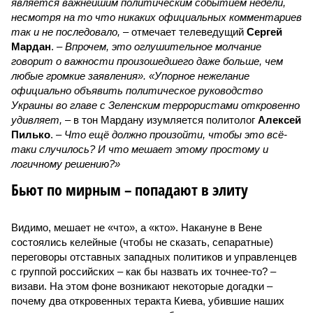
является важнейшим политическим событием недели,
несмотря на то что никаких официальных комментариев
так и не последовало,
– отмечает телеведущий
Сергей
Мардан
. –
Впрочем, это оглушительное молчание
говорит о важности произошедшего даже больше, чем
любые громкие заявления». «Упорное нежелание
официально объявить политическое руководство
Украины во главе с Зеленским террористами откровенно
удивляет,
– в тон Мардану изумляется политолог
Алексей
Пилько
. –
Что ещё должно произойти, чтобы это всё-
таки случилось? И что мешает этому простому и
логичному решению?»
Бьют по мирным – попадают в элиту
Видимо, мешает не «что», а «кто». Накануне в Вене
состоялись келейные (чтобы не сказать, сепаратные)
переговоры отставных западных политиков и управленцев
с группой российских – как бы назвать их точнее-то? –
визави. На этом фоне возникают некоторые догадки –
почему два откровенных теракта Киева, убившие наших