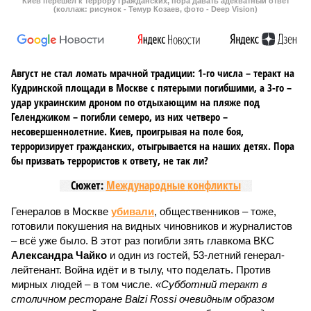
Киев перешёл к террору гражданских, пора давать адекватный ответ
(коллаж: рисунок - Темур Козаев, фото - Deep Vision)
Август не стал ломать мрачной традиции: 1-го числа – теракт на
Кудринской площади в Москве с пятерыми погибшими, а 3-го –
удар украинским дроном по отдыхающим на пляже под
Геленджиком – погибли семеро, из них четверо –
несовершеннолетние. Киев, проигрывая на поле боя,
терроризирует гражданских, отыгрывается на наших детях. Пора
бы призвать террористов к ответу, не так ли?
Сюжет:
Международные конфликты
Генералов в Москве
убивали
, общественников – тоже,
готовили покушения на видных чиновников и журналистов
– всё уже было. В этот раз погибли зять главкома ВКС
Александра Чайко
и один из гостей, 53-летний генерал-
лейтенант. Война идёт и в тылу, что поделать. Против
мирных людей – в том числе.
«Субботний теракт в
столичном ресторане Balzi Rossi очевидным образом