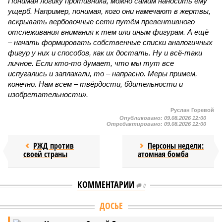
Понимая логику противника, можно самим наносить ему
ущерб. Например, понимая, кого они намечают в жертвы,
вскрывать вербовочные сети путём превентивного
отслеживания внимания к тем или иным фигурам. А ещё
– начать формировать собственные списки аналогичных
фигур у них и способов, как их достать. Ну и всё-таки
личное. Если кто-то думает, что мы тут все
испугались и заплакали, то – напрасно. Меры примем,
конечно. Нам всем – твёрдости, бдительности и
изобретательности».
Руслан Горевой
Опубликовано:
09.08.2026 12:00
Отредактировано:
09.08.2026 12:00
РЖД против
Персоны недели:
своей страны
атомная бомба
КОММЕНТАРИИ
0
ДОСЬЕ