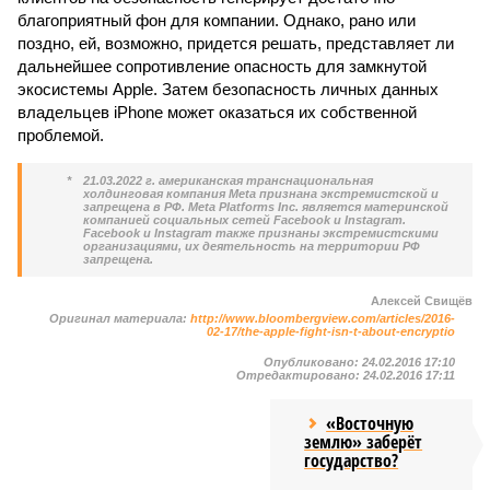
благоприятный фон для компании. Однако, рано или
поздно, ей, возможно, придется решать, представляет ли
дальнейшее сопротивление опасность для замкнутой
экосистемы Apple. Затем безопасность личных данных
владельцев iPhone может оказаться их собственной
проблемой.
*
21.03.2022 г. американская транснациональная
холдинговая компания Meta признана экстремистской и
запрещена в РФ. Meta Platforms Inc. является материнской
компанией социальных сетей Facebook и Instagram.
Facebook и Instagram также признаны экстремистскими
организациями, их деятельность на территории РФ
запрещена.
Алексей Свищёв
Оригинал материала:
http://www.bloombergview.com/articles/2016-
02-17/the-apple-fight-isn-t-about-encryptio
Опубликовано:
24.02.2016 17:10
Отредактировано:
24.02.2016 17:11
«Восточную
землю» заберёт
государство?