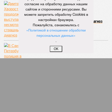
согласие на обработку данных нашим
сайтом и сторонними ресурсами. Вы
можете запретить обработку Cookies в
Дмитрий Хворостовский продолжает
настройках браузера.
выступать, несмотря на страшный диагноз
Пожалуйста, ознакомьтесь с
«Политикой в отношении обработки
персональных данных»
.
OK
В Санкт-Петербурге полиция в течение часа
ловила разбежавшихся из бани негров
СЛУЧАЙНЫЕ СТАТЬИ
Насилие как тренд