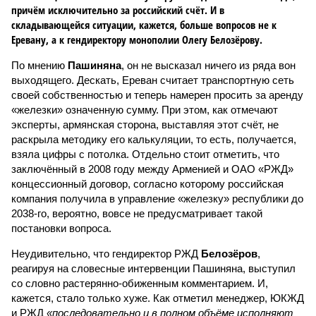
причём исключительно за российский счёт. И в
складывающейся ситуации, кажется, больше вопросов не к
Еревану, а к гендиректору монополии Олегу Белозёрову.
По мнению
Пашиняна
, он не высказал ничего из ряда вон
выходящего. Дескать, Ереван считает транспортную сеть
своей собственностью и теперь намерен просить за аренду
«железки» означенную сумму. При этом, как отмечают
эксперты, армянская сторона, выставляя этот счёт, не
раскрыла методику его калькуляции, то есть, получается,
взяла цифры с потолка. Отдельно стоит отметить, что
заключённый в 2008 году между Арменией и ОАО «РЖД»
концессионный договор, согласно которому российская
компания получила в управление «железку» республики до
2038-го, вероятно, вовсе не предусматривает такой
постановки вопроса.
Неудивительно, что гендиректор РЖД
Белозёров
,
реагируя на словесные интервенции Пашиняна, выступил
со словно растерянно-обиженным комментарием. И,
кажется, стало только хуже. Как отметил менеджер, ЮКЖД
и РЖД
«последовательно и в полном объёме исполняют