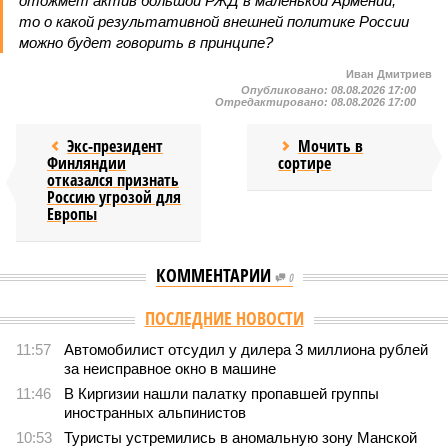
отожмёт актив большой РЖД в маленькой Армении,
то о какой результативной внешней политике России
можно будет говорить в принципе?
Иван Дмитриев
Опубликовано:
08.08.2026 17:00
Отредактировано:
08.08.2026 17:00
Экс-президент
Мочить в
Финляндии
сортире
отказался признать
Россию угрозой для
Европы
КОММЕНТАРИИ
0
ПОСЛЕДНИЕ НОВОСТИ
11:57
Автомобилист отсудил у дилера 3 миллиона рублей
за неисправное окно в машине
11:46
В Киргизии нашли палатку пропавшей группы
иностранных альпинистов
10:53
Туристы устремились в аномальную зону Манской