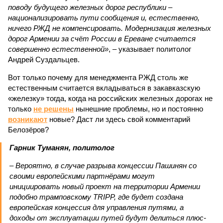
поводу будущего железных дорог рес­публики –
национализировать пути сообщения и, естественно,
ничего РЖД не компенсировать. Модернизация железных
дорог Армении за счёт России в Ереване считается
совершенно естественной»
, – указывает политолог
Андрей Суздальцев.
Вот только почему для менеджмента РЖД столь же
естественным считается вкладываться в закавказскую
«железку» тогда, когда на российских железных дорогах не
только
не решены
нынешние проблемы, но и постоянно
возникают
новые? Даст ли здесь свой комментарий
Белозёров?
Гарник Туманян, политолог
– Вероятно, в случае разрыва концессии Пашинян со
своими европейскими партнёрами могут
инициировать новый проект на территории Армении
подобно трамповскому TRIPP, где будет создана
европейская концессия для управления путями, а
доходы от эксплуатации путей будут делиться плюс-