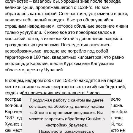
паводок, невероятные ливни. Несколько миллионов
человек не пережили этот разгул стихий. Вот что тогда
приключилось.
Зима 1931 года выдалась в Китае чрезвычайно
продолжительной и суровой. Снега образовалось огромное
количество – казалось бы, хороший знак после периода
великой суши, продолжавшегося с 1928-го. Но всё
обратилось катастрофой. Снег растаял, устремился в реки,
начался небывалый паводок, быстро обернувшийся
страшным наводнением, которое обильные весенние ливни
только усугубили. К июню всё это преобразовалось в
массовый потоп, в июле же Китай в дополнение накрыло
сразу девятью циклонами. Последствия оказались
невообразимыми: наводнение погребло под собой
территорию в 180 тыс. квадратных километров, что равно
Продолжая работу с сайтом вы даете
по площади Карелии, шести Курским или Калужским
согласие на обработку данных нашим
областям, десятку Чуваший.
сайтом и сторонними ресурсами. Вы
можете запретить обработку Cookies в
В общем, недаром события 1931-го находятся на первом
настройках браузера.
месте в списке самых смертоносных стихийных бедствий,
Пожалуйста, ознакомьтесь с