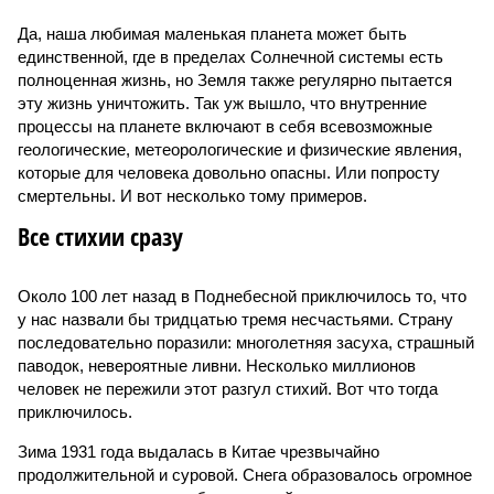
этой мерзости». В реальной жизни участия пытливых
исследователей в организации конца света может не
понадобиться: природа сама разберётся, как и где
уменьшить масштабы человеческой популяции.
(фото: en.wikipedia.org)
Да, наша любимая маленькая планета может быть
единственной, где в пределах Солнечной системы есть
полноценная жизнь, но Земля также регулярно пытается
эту жизнь уничтожить. Так уж вышло, что внутренние
процессы на планете включают в себя всевозможные
геологические, метеорологические и физические явления,
которые для человека довольно опасны. Или попросту
смертельны. И вот несколько тому примеров.
Все стихии сразу
Около 100 лет назад в Поднебесной приключилось то, что
у нас назвали бы тридцатью тремя несчастьями. Страну
последовательно поразили: многолетняя засуха, страшный