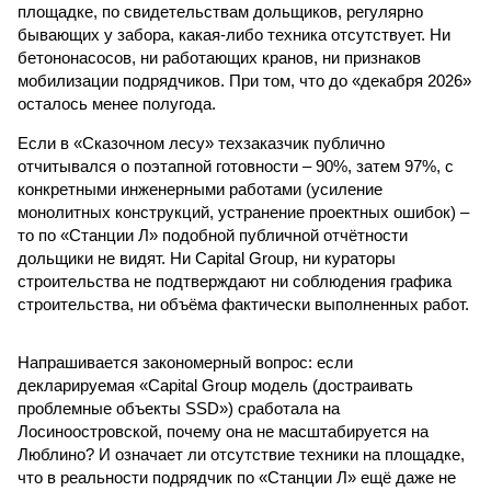
площадке, по свидетельствам дольщиков, регулярно
бывающих у забора, какая-либо техника отсутствует. Ни
бетононасосов, ни работающих кранов, ни признаков
мобилизации подрядчиков. При том, что до «декабря 2026»
осталось менее полугода.
Если в «Сказочном лесу» техзаказчик публично
отчитывался о поэтапной готовности – 90%, затем 97%, с
конкретными инженерными работами (усиление
монолитных конструкций, устранение проектных ошибок) –
то по «Станции Л» подобной публичной отчётности
дольщики не видят. Ни Capital Group, ни кураторы
строительства не подтверждают ни соблюдения графика
строительства, ни объёма фактически выполненных работ.
Напрашивается закономерный вопрос: если
декларируемая «Capital Group модель (достраивать
проблемные объекты SSD») сработала на
Лосиноостровской, почему она не масштабируется на
Люблино? И означает ли отсутствие техники на площадке,
что в реальности подрядчик по «Станции Л» ещё даже не