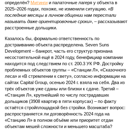
определён?
Митинги
и палаточные лагеря у объекта в
2025–2026 годах, похоже, не изменили ситуацию.
«В
последние месяцы в личном общении нам перестали
называть даже ориентировочные сроки»
, – рассказывают
расстроенные дольщики.
Казалось бы, формально ответственность по
достраиванию объекта распределена. Seven Suns
Development – банкрот, часть его структур признана
несостоятельной ещё в 2024 году, бенефициар компании
находится под следствием по ст. 200.3 УК РФ. Достройку
проблемных объектов группы – «Станции Л», «Сказочного
леса» и «В стремлении к свету», согласно информации на
сайтах Capital Group, осенью 2024 г. взяла на себя. Два из
трёх объектов уже сданы или близки к сдаче. Третий –
«Станция Л», крупнейший по числу пострадавших
дольщиков (3908 квартир в пяти корпусах) – по факту
остаётся стройплощадкой без стройки. Возникает вопрос:
распространяется ли договорённость 2024 года на
«Станцию Л» в полном объёме или приоритет отдан
объектам мешей сложности и меньшего масштаба?