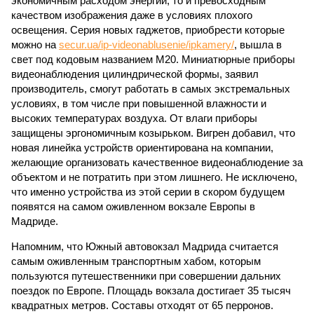
экономичным расходом энергии, то и превосходным
качеством изображения даже в условиях плохого
освещения. Серия новых гаджетов, приобрести которые
можно на
secur.ua/ip-videonablusenie/ipkamery/
, вышла в
свет под кодовым названием М20. Миниатюрные приборы
видеонаблюдения цилиндрической формы, заявил
производитель, смогут работать в самых экстремальных
условиях, в том числе при повышенной влажности и
высоких температурах воздуха. От влаги приборы
защищены эргономичным козырьком. Вигрен добавил, что
новая линейка устройств ориентирована на компании,
желающие организовать качественное видеонаблюдение за
объектом и не потратить при этом лишнего. Не исключено,
что именно устройства из этой серии в скором будущем
появятся на самом оживленном вокзале Европы в
Мадриде.
Напомним, что Южный автовокзал Мадрида считается
самым оживленным транспортным хабом, которым
пользуются путешественники при совершении дальних
поездок по Европе. Площадь вокзала достигает 35 тысяч
квадратных метров. Составы отходят от 65 перронов.