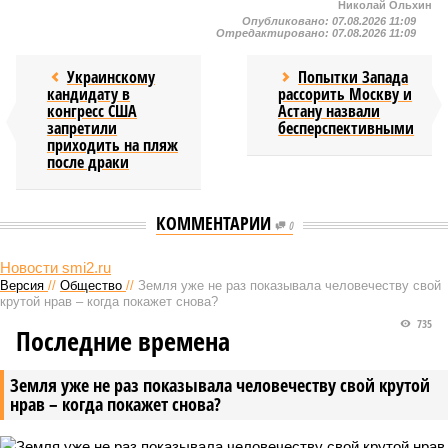
Николай Ольхин
Опубликовано:
07.08.2026 11:09
Отредактировано:
07.08.2026 11:09
Украинскому
Попытки Запада
кандидату в
рассорить Москву и
конгресс США
Астану назвали
запретили
бесперспективными
приходить на пляж
после драки
КОММЕНТАРИИ
0
НОВОСТИ ПАРТНЕРОВ
Медведев назвал Японию
Зачем Макрон будит
вассалом США, который станет
«ядерного джинна»
ронином
Новости smi2.ru
Версия
//
Общество
//
Земля уже не раз показывала человечеству свой
крутой нрав – когда покажет снова?