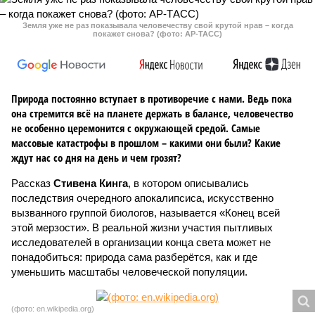
735
Последние времена
Земля уже не раз показывала человечеству свой крутой
нрав – когда покажет снова?
Земля уже не раз показывала человечеству свой крутой нрав – когда
покажет снова? (фото: АР-ТАСС)
Природа постоянно вступает в противоречие с нами. Ведь пока
она стремится всё на планете держать в балансе, человечество
не особенно церемонится с окружающей средой. Самые
массовые катастрофы в прошлом – какими они были? Какие
ждут нас со дня на день и чем грозят?
Рассказ
Стивена Кинга
, в котором описывались
последствия очередного апокалипсиса, искусственно
вызванного группой биологов, называется «Конец всей