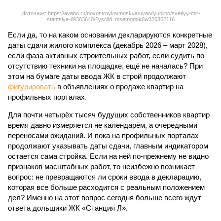
Источник: https://avaho.ru/novostroyka/moskva/uvao/lyublino/svetlyy-mir-
stantsiya-l/9303640/?ysclid=msemqdok6w326352116
Если да, то на каком основании декларируются конкретные
даты сдачи жилого комплекса (декабрь 2026 – март 2028),
если фаза активных строительных работ, если судить по
отсутствию техники на площадке, ещё не началась? При
этом на бумаге даты ввода ЖК в строй продолжают
фигурировать
в объявлениях о продаже квартир на
профильных порталах.
Для почти четырёх тысяч будущих собственников квартир
время давно измеряется не календарём, а очередными
переносами ожиданий. И пока на профильных порталах
продолжают указывать даты сдачи, главным индикатором
остается сама стройка. Если на ней по-прежнему не видно
признаков масштабных работ, то неизбежно возникает
вопрос: не превращаются ли сроки ввода в декларацию,
которая все больше расходится с реальным положением
дел? Именно на этот вопрос сегодня больше всего ждут
ответа дольщики ЖК «Станция Л».